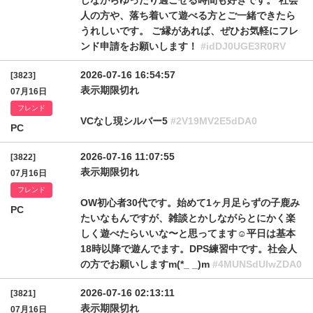
しながらゆったり過ごせる時間も好きです。 社会
人の方や、落ち着いて遊べる方とご一緒できたら
うれしいです。 ご縁があれば、ぜひお気軽にフレ
ンド申請をお願いします！
#idDJ0UGE3R0RV
2026-07-16 16:54:57
[3823]
表示期限切れ
07月16日
フレンド
VCなし現シルバー5
#2V19MV2E5dDA0
PC
2026-07-16 11:07:55
[3822]
表示期限切れ
07月16日
フレンド
OW初心者30代です。始めて1ヶ月足らずの子鹿み
PC
たいなもんですが、雑談とかしながらとにかく楽
しく遊べたらいいな〜と思ってます☺️平日は基本
18時以降で遊んでます。DPS練習中です。社会人
の方でお願いしますm(*_ _)m
#4MUNSdUlwZDA0
2026-07-16 02:13:11
[3821]
表示期限切れ
07月16日