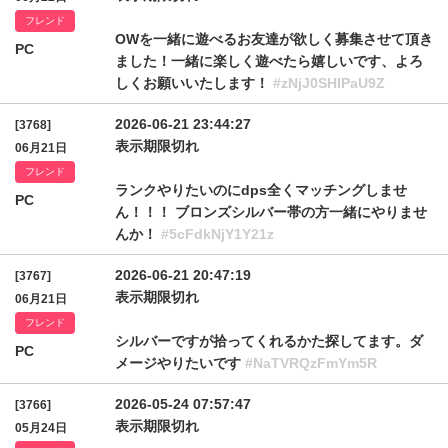
フレンド
OWを一緒に遊べるお友達が欲しく募集させて頂き
PC
ました！一緒に楽しく遊べたら嬉しいです、よろ
しくお願いいたします！
#zNjJ0SHlPaU9Z
2026-06-21 23:44:27
[3768]
表示期限切れ
06月21日
フレンド
ランクやりたいのにdps全くマッチングしませ
PC
ん！！！ ブロンズシルバー帯の方一緒にやりませ
んか！
#5cFdkNjY1Y21z
2026-06-21 20:47:19
[3767]
表示期限切れ
06月21日
フレンド
シルバーですが拾ってくれるかた探してます。ダ
PC
メージやりたいです
#NaTVRQzFmYm5R
2026-05-24 07:57:47
[3766]
表示期限切れ
05月24日