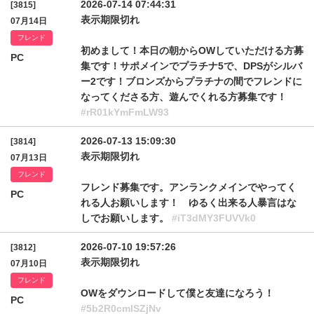
2026-07-14 07:44:31
[3815]
表示期限切れ
07月14日
フレンド
初めまして！本日の朝からOWしていただける方募
PC
集です！サポメインでプラチナ5で、DPSがシルバ
ー2です！ブロンズからプラチナの間でフレンドに
なってくださる方、遊んでくれる方募集です！
#rR01kYmFmLW93
2026-07-13 15:09:30
[3814]
表示期限切れ
07月13日
フレンド
フレンド募集です。アンランクメインでやってく
PC
れる人お願いします！ ゆるく出来る人暴言はな
しでお願いします。
#iT3dMY3FUVVk0
2026-07-10 19:57:26
[3812]
表示期限切れ
07月10日
フレンド
OWをダウンロードして僕と友達になろう！
PC
#5b2R0cmlSZjNv