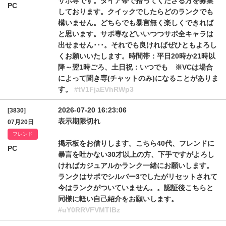
サポ専です。ダイア帯で拾ってくださる方を募集
PC
しております。クイックでしたらどのランクでも
構いません。どちらでも暴言無く楽しくできれば
と思います。サポ専などいいつつサポ全キャラは
出せません･･･。それでも良ければぜひともよろし
くお願いいたします。時間帯：平日20時か21時以
降～翌1時ごろ、土日祝：いつでも ※VCは場合
によって聞き専(チャットのみ)になることがありま
す。
#tV1FjaEVhRWp3
2026-07-20 16:23:06
[3830]
表示期限切れ
07月20日
フレンド
掲示板をお借りします。こちら40代、フレンドに
PC
暴言を吐かない30才以上の方、下手ですがよろし
ければカジュアルかランク一緒にお願いします。
ランクはサポでシルバー3でしたがリセットされて
今はランクがついていません。。認証後こちらと
同様に軽い自己紹介をお願いします。
#uY0RRVFVMTlBz