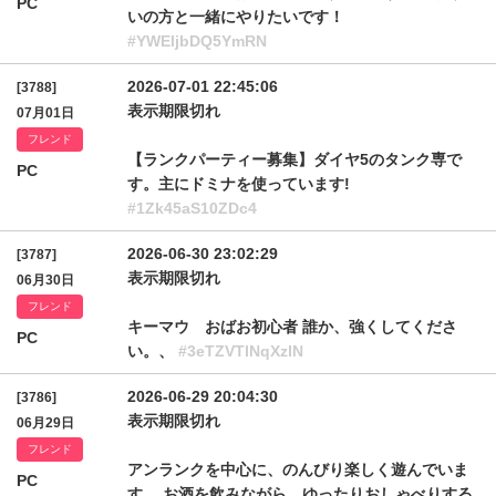
PC
いの方と一緒にやりたいです！
#YWEljbDQ5YmRN
2026-07-01 22:45:06
[3788]
表示期限切れ
07月01日
フレンド
【ランクパーティー募集】ダイヤ5のタンク専で
PC
す。主にドミナを使っています!
#1Zk45aS10ZDc4
2026-06-30 23:02:29
[3787]
表示期限切れ
06月30日
フレンド
キーマウ おばお初心者 誰か、強くしてくださ
PC
い。、
#3eTZVTlNqXzlN
2026-06-29 20:04:30
[3786]
表示期限切れ
06月29日
フレンド
アンランクを中心に、のんびり楽しく遊んでいま
PC
す。 お酒を飲みながら、ゆったりおしゃべりする