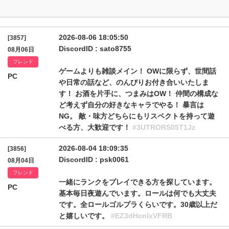
2026-08-06 18:05:50
[3857]
DiscordID : sato8755
08月06日
フレンド
ゲームよりも雑談メイン！ OWに限らず、世間話
PC
や日常の話など、のんびりお付き合いいたしま
す！ お酒を片手に、つまみはOW！ 仲間の構成な
ど考えず自分の好きなキャラでやる！ 暴言は
NG。 敵・味方どちらにもリスペクトを持って遊
べる方、大歓迎です！
#3UTRORS05T1Jz
2026-08-04 18:09:35
[3856]
DiscordID : psk0061
08月04日
フレンド
一緒にランクをプレイできる方を探しています。
PC
基本毎日夜遊んでいます。ロールは何でも大丈夫
です。全ロールゴルプラくらいです。30歳以上だ
と嬉しいです。
#EZ3dHcnIxVFRB