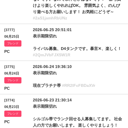
けより楽しくやれればOK。 雰囲気よく、のんび
り遊べる方お願いします！ お気軽にどうぞ～
#2aS1jamhRbUNz
2026-06-25 20:51:01
[3777]
表示期限切れ
06月25日
フレンド
ライバル募集、D4タンクです。暴言✕、楽しく！
PC
#2QmJVbFJXSW1R
2026-06-24 19:36:10
[3775]
表示期限切れ
06月24日
フレンド
現在プラチナ帯
#RR2lFcFBDaXVr
PC
2026-06-23 21:30:14
[3774]
表示期限切れ
06月23日
フレンド
シルゴル帯でランク回せる人募集してます。 社会
PC
人の方でお願いします。 楽しくやりましょう！