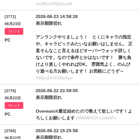
#wWUs3WjltbndF
2026-06-23 14:58:26
[3771]
表示期限切れ
06月23日
フレンド
アンランクやりましょう！ とくにキャラの指定
PC
や、キャラピックみたいなお願いはしません。 正
直そんなこと言えるほどオーバーウォッチ詳しく
ないです。なので条件とかはないです！ 勝ち負
けより楽しくやれればOK。 雰囲気よく、のんび
り遊べる方お願いします！ お気軽にどうぞ～
#0QnZrUXJ5bVpv
2026-06-22 23:59:05
[3770]
表示期限切れ
06月22日
フレンド
Overwatch最近始めたので教えて欲しいです！よ
PC
ろしくお願いします
#WNWVOYnZldHFv
2026-06-22 15:25:58
[3769]
表示期限切れ
06月22日