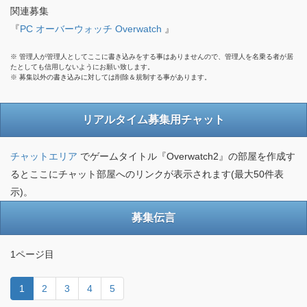
関連募集
『
PC オーバーウォッチ Overwatch
』
※ 管理人が管理人としてここに書き込みをする事はありませんので、管理人を名乗る者が居
たとしても信用しないようにお願い致します。
※ 募集以外の書き込みに対しては削除＆規制する事があります。
リアルタイム募集用チャット
チャットエリア
でゲームタイトル『Overwatch2』の部屋を作成す
るとここにチャット部屋へのリンクが表示されます(最大50件表
示)。
募集伝言
1ページ目
1
2
3
4
5