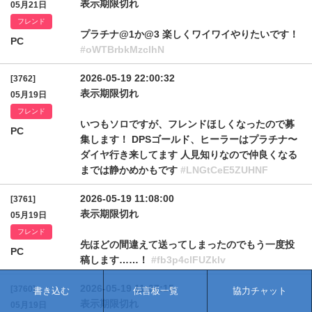
表示期限切れ
05月21日
フレンド
プラチナ@1か@3 楽しくワイワイやりたいです！
PC
#oWTBrbkMzclhN
2026-05-19 22:00:32
[3762]
表示期限切れ
05月19日
フレンド
いつもソロですが、フレンドほしくなったので募
PC
集します！ DPSゴールド、ヒーラーはプラチナ〜
ダイヤ行き来してます 人見知りなので仲良くなる
までは静かめかもです
#LNGtCeE5ZUHNF
2026-05-19 11:08:00
[3761]
表示期限切れ
05月19日
フレンド
先ほどの間違えて送ってしまったのでもう一度投
PC
稿します……！
#fb3p4clFUZklv
2026-05-19 11:07:15
[3760]
書き込む
伝言板一覧
協力チャット
表示期限切れ
05月19日