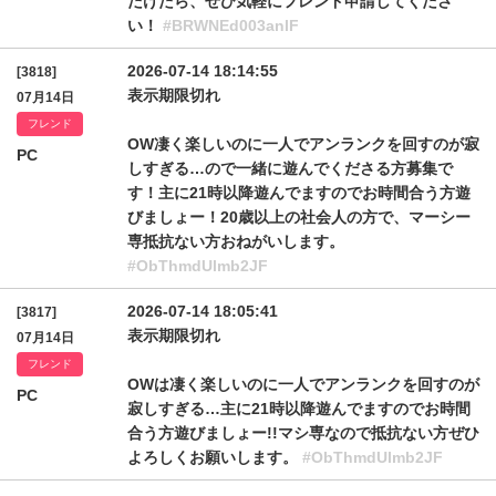
だけたら、ぜひ気軽にフレンド申請してくださ
い！
#BRWNEd003anlF
2026-07-14 18:14:55
[3818]
表示期限切れ
07月14日
フレンド
OW凄く楽しいのに一人でアンランクを回すのが寂
PC
しすぎる…ので一緒に遊んでくださる方募集で
す！主に21時以降遊んでますのでお時間合う方遊
びましょー！20歳以上の社会人の方で、マーシー
専抵抗ない方おねがいします。
#ObThmdUlmb2JF
2026-07-14 18:05:41
[3817]
表示期限切れ
07月14日
フレンド
OWは凄く楽しいのに一人でアンランクを回すのが
PC
寂しすぎる…主に21時以降遊んでますのでお時間
合う方遊びましょー!!マシ専なので抵抗ない方ぜひ
よろしくお願いします。
#ObThmdUlmb2JF