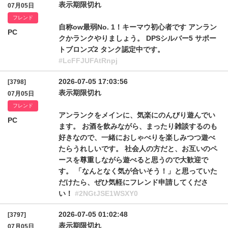
表示期限切れ
07月05日
フレンド
自称ow最弱No. 1！キーマウ初心者です アンラン
PC
クかランクやりましょう。 DPSシルバー5 サポー
トブロンズ2 タンク認定中です。
#LcFFJUFAtRnpj
2026-07-05 17:03:56
[3798]
表示期限切れ
07月05日
フレンド
アンランクをメインに、気楽にのんびり遊んでい
PC
ます。 お酒を飲みながら、まったり雑談するのも
好きなので、一緒におしゃべりを楽しみつつ遊べ
たらうれしいです。 社会人の方だと、お互いのペ
ースを尊重しながら遊べると思うので大歓迎で
す。 「なんとなく気が合いそう！」と思っていた
だけたら、ぜひ気軽にフレンド申請してくださ
い！
#2NGtJSE1WSXY0
2026-07-05 01:02:48
[3797]
表示期限切れ
07月05日