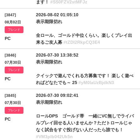
ます！
#SS0FZV2stMFJz
2026-08-02 01:05:10
[3847]
表示期限切れ
08月02日
フレンド
全ロール、ゴールド中位くらい。楽しくプレイ出
PC
来るご友人募
#tZDl2RkpCQ3E4
2026-07-30 13:38:52
[3846]
表示期限切れ
07月30日
フレンド
クイックで遊んでくれる方募集です！ 楽しく遊べ
PC
ればどなたでも～ 25
#yM0laUzBjdkN3
2026-07-30 09:02:41
[3845]
表示期限切れ
07月30日
フレンド
ロールDPS ゴールド帯 一緒にVC無しでライバ
PC
ルプレイ回せる人いませんか？ただトロールじゃ
なく試合をすぐ投げない人だったら誰でも！
#VM3pIb042Uk5n