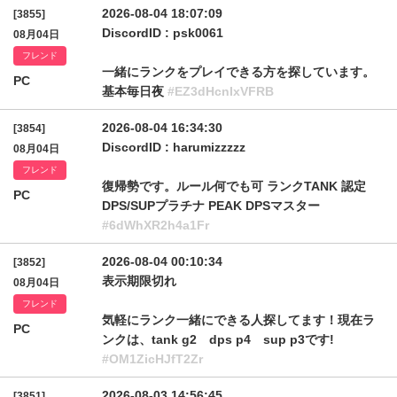
2026-08-04 18:07:09
[3855]
DiscordID : psk0061
08月04日
フレンド
一緒にランクをプレイできる方を探しています。
PC
基本毎日夜
#EZ3dHcnIxVFRB
2026-08-04 16:34:30
[3854]
DiscordID : harumizzzzz
08月04日
フレンド
復帰勢です。ルール何でも可 ランクTANK 認定
PC
DPS/SUPプラチナ PEAK DPSマスター
#6dWhXR2h4a1Fr
2026-08-04 00:10:34
[3852]
表示期限切れ
08月04日
フレンド
気軽にランク一緒にできる人探してます！現在ラ
PC
ンクは、tank g2 dps p4 sup p3です!
#OM1ZicHJfT2Zr
2026-08-03 14:56:45
[3851]