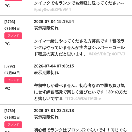
クイックでもランクでも気軽に送ってください～
PC
#pdy0weEZPbVM4
2026-07-04 15:19:54
[3793]
表示期限切れ
07月04日
フレンド
クイマ一緒にやってくださる方募集です！普段ラ
PC
ンクはやっていませんが実力はシルバー～ゴール
ド程度の実力だと思います。
#4XzVDbEp4OFVJ
2026-07-04 07:03:15
[3792]
表示期限切れ
07月04日
フレンド
午前中しか遊べません。初心者なので勝ち負け気
PC
にせず練習感覚で楽しく遊びたいです！30↑の方だ
と嬉しいです🙇‍♀️
#fT3c1WDdTM3hv
2026-07-01 23:13:18
[3789]
表示期限切れ
07月01日
フレンド
初心者でランクはブロンズ2ぐらいです！同じぐら