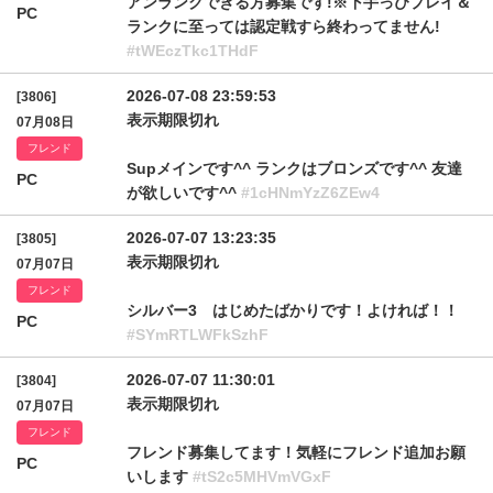
アンランクできる方募集です!※下手っぴプレイ＆
PC
ランクに至っては認定戦すら終わってません!
#tWEczTkc1THdF
2026-07-08 23:59:53
[3806]
表示期限切れ
07月08日
フレンド
Supメインです^^ ランクはブロンズです^^ 友達
PC
が欲しいです^^
#1cHNmYzZ6ZEw4
2026-07-07 13:23:35
[3805]
表示期限切れ
07月07日
フレンド
シルバー3 はじめたばかりです！よければ！！
PC
#SYmRTLWFkSzhF
2026-07-07 11:30:01
[3804]
表示期限切れ
07月07日
フレンド
フレンド募集してます！気軽にフレンド追加お願
PC
いします
#tS2c5MHVmVGxF