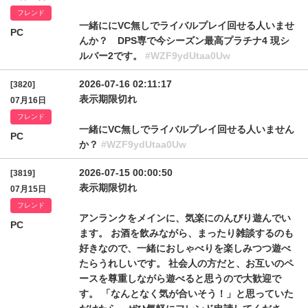
フレンド
一緒ににVC無しでライバルプレイ回せる人いませ
PC
んか？ DPS専で今シーズン最高プラチナ4 現シ
ルバー2です。
#WZF9ydUtaa0Uw
2026-07-16 02:11:17
[3820]
表示期限切れ
07月16日
フレンド
一緒にVC無しでライバルプレイ回せる人いません
PC
か？
#WZF9ydUtaa0Uw
2026-07-15 00:00:50
[3819]
表示期限切れ
07月15日
フレンド
アンランクをメインに、気楽にのんびり遊んでい
PC
ます。 お酒を飲みながら、まったり雑談するのも
好きなので、一緒におしゃべりを楽しみつつ遊べ
たらうれしいです。 社会人の方だと、お互いのペ
ースを尊重しながら遊べると思うので大歓迎で
す。 「なんとなく気が合いそう！」と思っていた