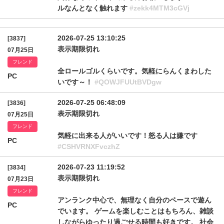
ルなんとなく触れます
#zekk4MTM3cGVj
2026-07-25 13:10:25
[3837]
表示期限切れ
07月25日
フレンド
全ロールゴルくらいです。気軽にらんくまわした
PC
いです～！
#QOWJFUUtBVDgw
2026-07-25 06:48:09
[3836]
表示期限切れ
07月25日
フレンド
気軽に出来る人がいいです！怒る人は嫌です
PC
#CSHVRNXFvczhZ
2026-07-23 11:19:52
[3834]
表示期限切れ
07月23日
フレンド
アンランク中心で、無理なく自分のペースで遊ん
PC
でいます。 ゲームを楽しむことはもちろん、雑談
しながらゆったり過ごせる時間も好きです。 社会