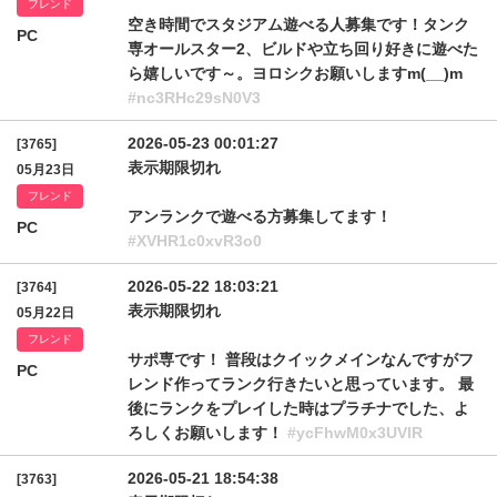
フレンド
空き時間でスタジアム遊べる人募集です！タンク
PC
専オールスター2、ビルドや立ち回り好きに遊べた
ら嬉しいです～。ヨロシクお願いしますm(__)m
#nc3RHc29sN0V3
2026-05-23 00:01:27
[3765]
表示期限切れ
05月23日
フレンド
アンランクで遊べる方募集してます！
PC
#XVHR1c0xvR3o0
2026-05-22 18:03:21
[3764]
表示期限切れ
05月22日
フレンド
サポ専です！ 普段はクイックメインなんですがフ
PC
レンド作ってランク行きたいと思っています。 最
後にランクをプレイした時はプラチナでした、よ
ろしくお願いします！
#ycFhwM0x3UVlR
2026-05-21 18:54:38
[3763]