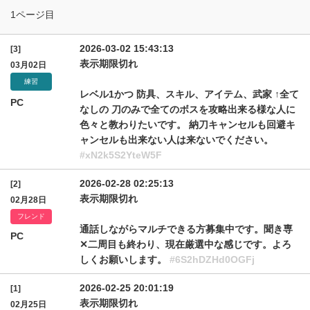
1ページ目
2026-03-02 15:43:13
[3]
表示期限切れ
03月02日
練習
レベル1かつ 防具、スキル、アイテム、武家 ↑全て
PC
なしの 刀のみで全てのボスを攻略出来る様な人に
色々と教わりたいです。 納刀キャンセルも回避キ
ャンセルも出来ない人は来ないでください。
#xN2k5S2YteW5F
2026-02-28 02:25:13
[2]
表示期限切れ
02月28日
フレンド
通話しながらマルチできる方募集中です。聞き専
PC
✕二周目も終わり、現在厳選中な感じです。よろ
しくお願いします。
#6S2hDZHd0OGFj
2026-02-25 20:01:19
[1]
表示期限切れ
02月25日