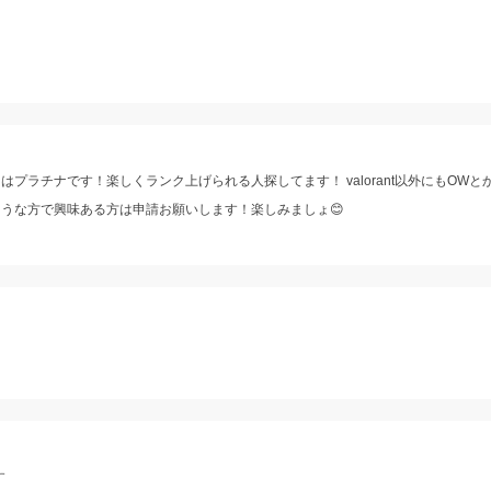
ラチナです！楽しくランク上げられる人探してます！ valorant以外にもOWとか
うな方で興味ある方は申請お願いします！楽しみましょ😊
す