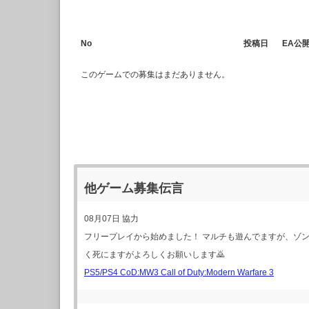
No
投稿日
EA公開
このゲームでの募集はまだありません。
他ゲーム募集伝言
08月07日
協力
フリープレイから始めました！ マルチも遊んでますが、ゾン
く死にますがよろしくお願いします🙇
PS5/PS4 CoD:MW3 Call of Duty:Modern Warfare 3