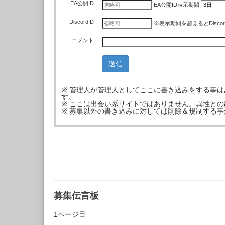
EA公開ID
EA公開ID
表示期間
DiscordID
※表示期間を超えるとDisco
コメント
※ 管理人が管理人としてここに書き込みをする事
す。
※ ここは出会い系サイトではありません。異性と
※ 募集以外の書き込みに対しては削除＆規制する
募集伝言板
1ページ目