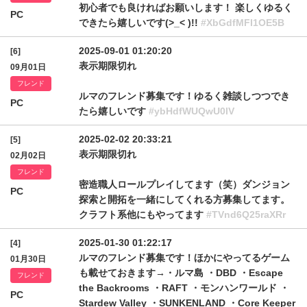
初心者でも良ければお願いします！ 楽しくゆるく
PC
できたら嬉しいです‎‎(>_< )!!
#XbGdfMFI1OE5B
2025-09-01 01:20:20
[6]
表示期限切れ
09月01日
フレンド
ルマのフレンド募集です！ゆるく雑談しつつでき
PC
たら嬉しいです
#ybHdfWUQwU0lV
2025-02-02 20:33:21
[5]
表示期限切れ
02月02日
フレンド
密造職人ロールプレイしてます（笑）ダンジョン
PC
探索と開拓を一緒にしてくれる方募集してます。
クラフト系他にもやってます
#TVnd6Q25raXRr
2025-01-30 01:22:17
[4]
ルマのフレンド募集です！ほかにやってるゲーム
01月30日
も載せておきます→・ルマ島 ・DBD ・Escape
フレンド
the Backrooms ・RAFT ・モンハンワールド ・
PC
Stardew Valley ・SUNKENLAND ・Core Keeper