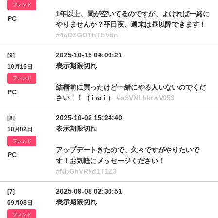
フレンド
1年以上、間が空いてるのですが、よければ一緒に
PC
やりませんか？平日夜、週末は昼以降できます！
#4eDZGOThTbVdn
2025-10-15 04:09:21
[9]
表示期限切れ
10月15日
フレンド
結構前に買ったけど一緒にやる人いないのでくだ
PC
さい！！（ i ω i ）
#oSVNLbktwV053
2025-10-02 15:24:40
[8]
表示期限切れ
10月02日
フレンド
アップデートきたので、久々ですがやりたいで
PC
す！お気軽にメッセージください！
#NbGhVRkd1T1Z3
2025-09-08 02:30:51
[7]
表示期限切れ
09月08日
フレンド