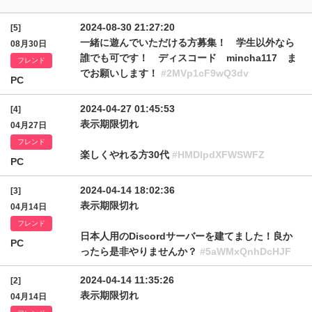
2024-08-30 21:27:20
[5]
一緒に遊んでいただける方募集！ 学生以外なら
08月30日
誰でも可です！ ディスコード mincha117 ま
フレンド
でお願いします！
#2MVp1cF9wQ3dv
PC
2024-04-27 01:45:53
[4]
表示期限切れ
04月27日
フレンド
楽しくやれる方30代
#HMDlpdXFWSWFZ
PC
2024-04-14 18:02:36
[3]
表示期限切れ
04月14日
フレンド
日本人用のDiscordサーバーを建てました！良か
PC
ったら是非やりませんか？
#5aWMxQnhDcHJF
2024-04-14 11:35:26
[2]
表示期限切れ
04月14日