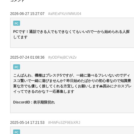
コメント
2026-06-27 15:27:07
#aRExPXzVWMU04
PC
PCです！通話できる人でもできなくてもいいので一から始められる人探
してます
2025-07-24 01:08:36
#yODFIejBCVkZv
PC
こんばんわ、機種はプレステ5ですが、一緒に遊べるフレいないのでディ
スコ繋いで一緒に遊びませんか? 昨日始めたばかりの初心者なので知識豊
富な方でも優しく接してくれる方宜しくお願いします🙏因みにクロスプレ
イってできるのかな？一応募集します
DiscordID : 表示期限切れ
2025-05-14 17:21:53
#HWFo3ZF9EbXRJ
PC