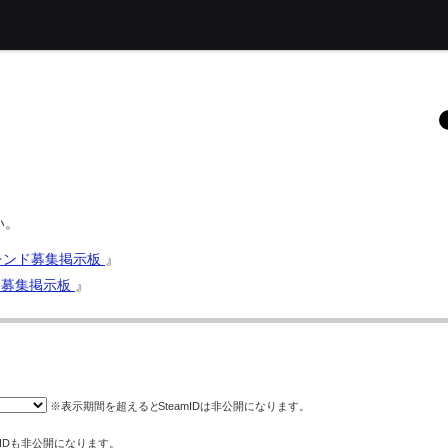
い。
d フレンド募集掲示板
』
レンド募集掲示板
』
※表示期間を超えると
SteamID
は非公開になります。
eIDも非公開になります。