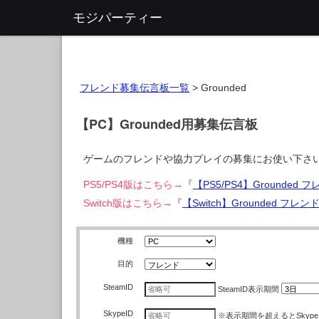
モジパーティー
フレンド募集伝言板一覧
>
Grounded
【PC】Grounded用募集伝言板
ゲームのフレンドや協力プレイの募集にお使い下さ
PS5/PS4版はこちら→
『
【PS5/PS4】Grounde
Switch版はこちら→
『
【Switch】Grounded フ
機種
目的
SteamID
SteamID
表示期間
SkypeID
※表示期間を超えるとSkyp