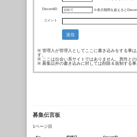
DiscordID
※表示期間を超えるとDisco
コメント
※ 管理人が管理人としてここに書き込みをする事
す。
※ ここは出会い系サイトではありません。異性と
※ 募集以外の書き込みに対しては削除＆規制する
募集伝言板
1ページ目