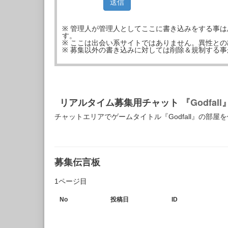
※ 管理人が管理人としてここに書き込みをする事
す。
※ ここは出会い系サイトではありません。異性と
※ 募集以外の書き込みに対しては削除＆規制する
リアルタイム募集用チャット
『Godfall
チャットエリアでゲームタイトル『Godfall』の部
募集伝言板
1ページ目
No
投稿日
ID