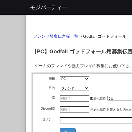
モジパーティー
フレンド募集伝言板一覧
>
Godfall ゴッドフォール
【PC】Godfall ゴッドフォール用募集伝
ゲームのフレンドや協力プレイの募集にお使い下さ
機種
目的
ID
ID
表示期間
DiscordID
※表示期間を超えるとDisco
コメント