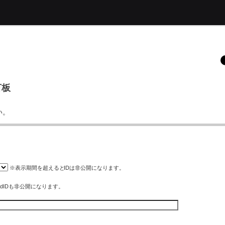
言板
い。
※表示期間を超えると
ID
は非公開になります。
rdIDも非公開になります。