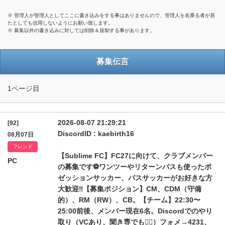
※ 管理人が管理人としてここに書き込みをする事はありませんので、管理人を名乗る者が居
たとしても信用しないようにお願い致します。
※ 募集以外の書き込みに対しては削除＆規制する事があります。
募集伝言
1ページ目
2026-08-07 21:29:21
[92]
DiscordID : kaebirth16
08月07日
フレンド
【Sublime FC】FC27に向けて、クラブメンバー
PC
の募集です⚽️ワンツーやリターンパスも使ったポ
ゼッションサッカー、パスサッカーがお好きな方
大歓迎‼️【募集ポジション】CM、CDM（守備
的）、RM（RW）、CB。【チーム】22:30〜
25:00前後、メンバー現在6名。Discordでのやり
取り（VCあり、聞き専でも🙆‍♂️）フォメ→4231、