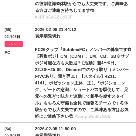
の役割意識⚽️体験からでも大丈夫です、ご興味あ
る方はご連絡お待ちしてます🤲
#3RFhEeGZLd3JF
2026-02-08 21:44:12
[55]
表示期限切れ
02月08日
フレンド
FC26クラブ『SubilmeFC』メンバーの募集です⚽️
PC
【募集ポジ】CM（CDM）、LM、CB、SB※サブ
ポジ可能な方も大歓迎‼️【活動】週4〜6日、
22:30〜25:00、Discordでのやり取り（メンバー
内VCあり、聞き専🙆‍♂️）【スタイル】4231、
4141。ポゼッション主体、主に『ポジショニン
グ、ゲートの意識、ショートパスを駆使して、足
元への繋ぎで味方と連動して相手を崩すスタイ
ル』もちろん守備も全員で頑張るチームです💪体
験からでも大丈夫ですので、ご興味ある方はお気
軽にご連絡下さい😊
#3cnppNnMzNUlr
2026-02-05 11:50:00
[54]
表示期限切れ