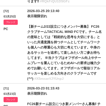
ります‼️
#RQkFiQU1DSGFz
2026-03-25 20:13:40
[72]
表示期限切れ
03月25日
フレンド
【新チーム2/22設立につきメンバー募集】 FC26
PC
クラブチームTACTICAL MIND FCです。チーム名
の意味としては「戦術的な思考を大切にする」と
いった共通意識を持つチームとしてチームワーク
も個人への尊重心も大切に考えています。中身の
あるサッカーを追求して楽しみたい方ご参お待ち
してます。 ※当クラブはオフザボール向上やチー
ムプレーを重んじているためAIへの要求は極力少
めでお願いしてます。オフザボールで疑似リアル
サッカーを楽しめる方向きのクラブチームです
(^^)
#XSmxaeVJYUnpJ
2026-03-23 01:15:43
[71]
表示期限切れ
03月23日
フレンド
FC26新チーム設立につき新メンバーさん募集❗ チ