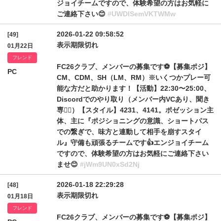
ジョイチームですので、体験希望の方はお気軽に
ご連絡下さい😊
#UWDlSemVKTWMw
2026-01-22 09:58:52
[49]
表示期限切れ
01月22日
フレンド
FC26クラブ、メンバーの募集です⚽️【募集ポジ】
PC
CM、CDM、SH（LM、RM）※いくつかプレー可
能な方だと助かります！【活動】22:30〜25:00、
Discordでのやり取り（メンバー内VCあり、聞き
専🙆‍♂️）【スタイル】4231、4141。ポゼッション主
体、主に『ポジショニングの意識、ショートパス
での繋ぎで、味方と連動して相手を崩すスタイ
ル』守備も頑張るチームです👍エンジョイチーム
ですので、体験希望の方はお気軽にご連絡下さい
ませ😊
#jWm9UN0xSd2Nj
2026-01-18 22:29:28
[48]
表示期限切れ
01月18日
フレンド
FC26クラブ、メンバーの募集です⚽️【募集ポジ】