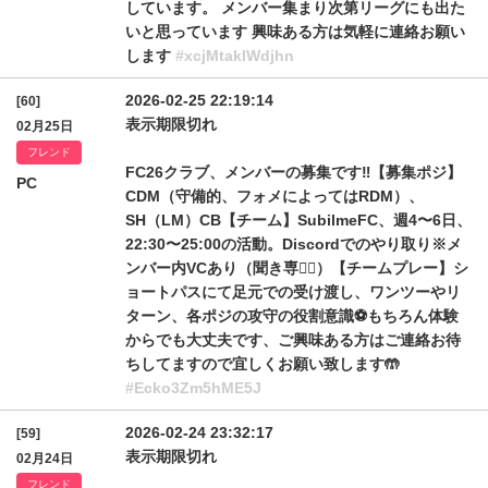
しています。 メンバー集まり次第リーグにも出た
いと思っています 興味ある方は気軽に連絡お願い
します
#xcjMtaklWdjhn
2026-02-25 22:19:14
[60]
表示期限切れ
02月25日
フレンド
FC26クラブ、メンバーの募集です‼️【募集ポジ】
PC
CDM（守備的、フォメによってはRDM）、
SH（LM）CB【チーム】SubilmeFC、週4〜6日、
22:30〜25:00の活動。Discordでのやり取り※メ
ンバー内VCあり（聞き専🙆‍♂️）【チームプレー】シ
ョートパスにて足元での受け渡し、ワンツーやリ
ターン、各ポジの攻守の役割意識⚽️もちろん体験
からでも大丈夫です、ご興味ある方はご連絡お待
ちしてますので宜しくお願い致します🤲
#Ecko3Zm5hME5J
2026-02-24 23:32:17
[59]
表示期限切れ
02月24日
フレンド