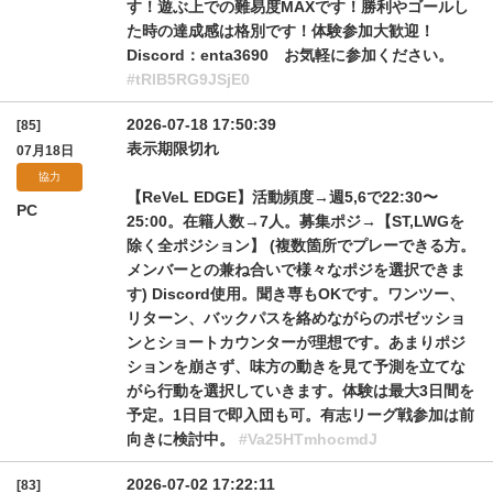
す！遊ぶ上での難易度MAXです！勝利やゴールし
た時の達成感は格別です！体験参加大歓迎！
Discord：enta3690 お気軽に参加ください。
#tRlB5RG9JSjE0
2026-07-18 17:50:39
[85]
表示期限切れ
07月18日
協力
【ReVeL EDGE】活動頻度→週5,6で22:30〜
PC
25:00。在籍人数→7人。募集ポジ→【ST,LWGを
除く全ポジション】 (複数箇所でプレーできる方。
メンバーとの兼ね合いで様々なポジを選択できま
す) Discord使用。聞き専もOKです。ワンツー、
リターン、バックパスを絡めながらのポゼッショ
ンとショートカウンターが理想です。あまりポジ
ションを崩さず、味方の動きを見て予測を立てな
がら行動を選択していきます。体験は最大3日間を
予定。1日目で即入団も可。有志リーグ戦参加は前
向きに検討中。
#Va25HTmhocmdJ
2026-07-02 17:22:11
[83]