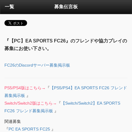
一覧
募集伝言板
『【PC】EA SPORTS FC26』のフレンドや協力プレイの
募集にお使い下さい。
FC26のDiscordサーバー募集掲示板
PS5/PS4版はこちら→
『
【PS5/PS4】EA SPORTS FC26 フレンド
募集掲示板
』
Switch/Switch2版はこちら→
『
【Switch/Switch2】EA SPORTS
FC26 フレンド募集掲示板
』
関連募集
『
PC EA SPORTS FC25
』