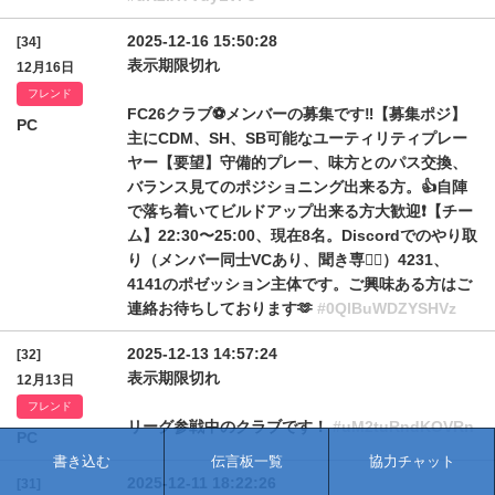
2025-12-16 15:50:28
[34]
表示期限切れ
12月16日
フレンド
FC26クラブ⚽️メンバーの募集です‼️【募集ポジ】
PC
主にCDM、SH、SB可能なユーティリティプレー
ヤー【要望】守備的プレー、味方とのパス交換、
バランス見てのポジショニング出来る方。👍自陣
で落ち着いてビルドアップ出来る方大歓迎❗️【チー
ム】22:30〜25:00、現在8名。Discordでのやり取
り（メンバー同士VCあり、聞き専🙆‍♂️）4231、
4141のポゼッション主体です。ご興味ある方はご
連絡お待ちしております🫶
#0QlBuWDZYSHVz
2025-12-13 14:57:24
[32]
表示期限切れ
12月13日
フレンド
リーグ参戦中のクラブです！
#uM2tuRndKOVRn
PC
書き込む
伝言板一覧
協力チャット
2025-12-11 18:22:26
[31]