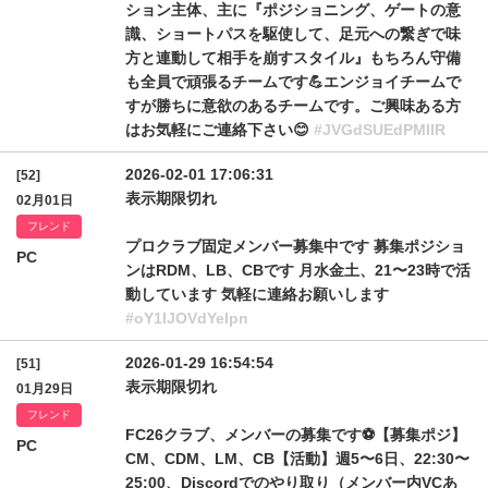
ション主体、主に『ポジショニング、ゲートの意
識、ショートパスを駆使して、足元への繋ぎで味
方と連動して相手を崩すスタイル』もちろん守備
も全員で頑張るチームです💪エンジョイチームで
すが勝ちに意欲のあるチームです。ご興味ある方
はお気軽にご連絡下さい😊
#JVGdSUEdPMllR
2026-02-01 17:06:31
[52]
表示期限切れ
02月01日
フレンド
プロクラブ固定メンバー募集中です 募集ポジショ
PC
ンはRDM、LB、CBです 月水金土、21〜23時で活
動しています 気軽に連絡お願いします
#oY1lJOVdYelpn
2026-01-29 16:54:54
[51]
表示期限切れ
01月29日
フレンド
FC26クラブ、メンバーの募集です⚽️【募集ポジ】
PC
CM、CDM、LM、CB【活動】週5〜6日、22:30〜
25:00、Discordでのやり取り（メンバー内VCあ