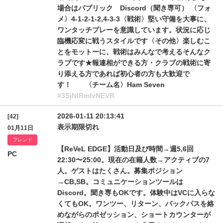
場合はパブリック Discord（聞き専可） 〈フォ
メ〉4-1-2-1-2,4-3-3〈戦術〉堅い守備を大事に、
ワンタッチプレーを意識しています。状況に応じ
臨機応変に戦うスタイルです〈その他〉楽しむこ
とをモットーに、戦術はみんなで考えるそんなク
ラブです★報連相ができる方・クラブの戦術に寄
り添える方であれば初心者の方も大歓迎で
す！ 〈チーム名〉Ham Seven
#3SjNIRmlvNEVR
2026-01-11 20:13:41
[42]
表示期限切れ
01月11日
フレンド
【ReVeL EDGE】活動日及び時間→週5,6回
PC
22:30〜25:00。現在の在籍人数→アクティブの7
人。ゲストはたくさん。募集ポジション
→CB,SB。コミュニケーションツールは
Discord。聞き専もOKです。体験中はVCに入らな
くてもOK。ワンツー、リターン、バックパスを絡
めながらのポゼッション、ショートカウンターが