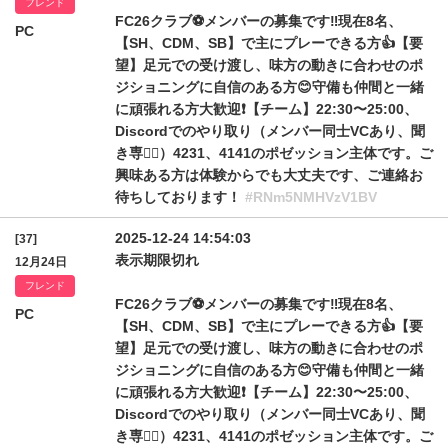
フレンド
FC26クラブ⚽️メンバーの募集です‼️現在8名、
PC
【SH、CDM、SB】で主にプレーできる方👍【要
望】足元での受け渡し、味方の動きに合わせのポ
ジショニングに自信のある方😊守備も仲間と一緒
に頑張れる方大歓迎❗️【チーム】22:30〜25:00、
Discordでのやり取り（メンバー同士VCあり、聞
き専🙆‍♂️）4231、4141のポゼッション主体です。ご
興味ある方は体験からでも大丈夫です、ご連絡お
待ちしております！
#RNm5NMHVzV1BV
2025-12-24 14:54:03
[37]
表示期限切れ
12月24日
フレンド
FC26クラブ⚽️メンバーの募集です‼️現在8名、
PC
【SH、CDM、SB】で主にプレーできる方👍【要
望】足元での受け渡し、味方の動きに合わせのポ
ジショニングに自信のある方😊守備も仲間と一緒
に頑張れる方大歓迎❗️【チーム】22:30〜25:00、
Discordでのやり取り（メンバー同士VCあり、聞
き専🙆‍♂️）4231、4141のポゼッション主体です。ご