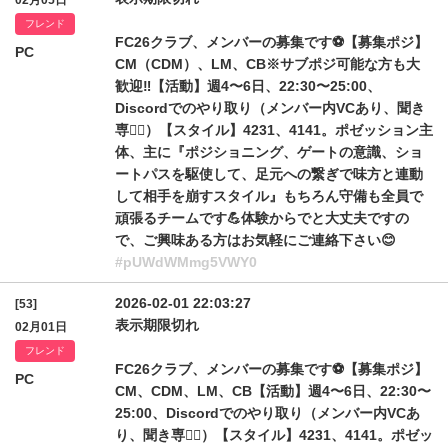
02月05日
フレンド
FC26クラブ、メンバーの募集です⚽️【募集ポジ】
PC
CM（CDM）、LM、CB※サブポジ可能な方も大
歓迎‼️【活動】週4〜6日、22:30〜25:00、
Discordでのやり取り（メンバー内VCあり、聞き
専🙆‍♂️）【スタイル】4231、4141。ポゼッション主
体、主に『ポジショニング、ゲートの意識、ショ
ートパスを駆使して、足元への繋ぎで味方と連動
して相手を崩すスタイル』もちろん守備も全員で
頑張るチームです💪体験からでと大丈夫ですの
で、ご興味ある方はお気軽にご連絡下さい😊
#pUWdWMmg5VWY0
2026-02-01 22:03:27
[53]
表示期限切れ
02月01日
フレンド
FC26クラブ、メンバーの募集です⚽️【募集ポジ】
PC
CM、CDM、LM、CB【活動】週4〜6日、22:30〜
25:00、Discordでのやり取り（メンバー内VCあ
り、聞き専🙆‍♂️）【スタイル】4231、4141。ポゼッ