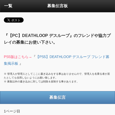
一覧
募集伝言板
『【PC】DEATHLOOP デスループ』のフレンドや協力プ
レイの募集にお使い下さい。
PS5版はこちら→
『
【PS5】DEATHLOOP デスループ フレンド募
集掲示板
』
※ 管理人が管理人としてここに書き込みをする事はありませんので、管理人を名乗る者が居
たとしても信用しないようにお願い致します。
※ 募集以外の書き込みに対しては削除＆規制する事があります。
募集伝言
1ページ目