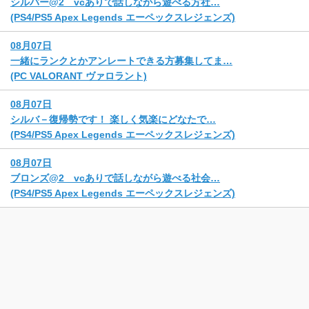
シルバー@2 vcありで話しながら遊べる方社…
(PS4/PS5 Apex Legends エーペックスレジェンズ)
08月07日
一緒にランクとかアンレートできる方募集してま…
(PC VALORANT ヴァロラント)
08月07日
シルバ－復帰勢です！ 楽しく気楽にどなたで…
(PS4/PS5 Apex Legends エーペックスレジェンズ)
08月07日
ブロンズ@2 vcありで話しながら遊べる社会…
(PS4/PS5 Apex Legends エーペックスレジェンズ)