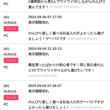
1週間前から男3人でワイワイVCしながらのんびり
PC
遊んでます！
#CN0RFYlRJOUtv
2024-09-06 07:17:55
[82]
表示期限切れ
09月06日
フレンド
のんびり楽しく遊べる社会人の方よかったら遊び
PC
ましょう！ゲーパスです
#tWXp6RXF5NkE4
2024-09-04 21:20:13
[81]
表示期限切れ
09月04日
フレンド
最近買ったばかりの初心者です！同じ初心者の人
PC
とVCでワイワイやりながら遊びたいです！
#wbEIzekN0c1B3
2024-09-04 07:46:07
[80]
表示期限切れ
09月04日
フレンド
のんびり楽しく遊べる社会人の方ゲーパスですが
PC
よかったら遊びましょう！
#YbWVheVQwMDJr