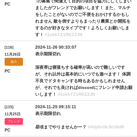
↓の募集で間違えて目的の項目を協力にしてしまい
PC
ましたがフレンドでお願いします！ また、マルチ
をしたことがないのでご不便をおかけするかもし
れません 敵を倒すよりもまったり農業とか開拓を
するのが好きなタイプです！よろしくお願いしま
す！
#1ckhTZ1RKZ2JN
2024-11-26 00:33:07
[116]
表示期限切れ
11月26日
協力
深夜帯は寝落ちする確率が高いので難しいです
PC
が、それ以外は基本的にいつでも遊べます！ 体調
不良でドタキャンする時もあるかもしれません
が、それでも良ければdiscordにフレンド申請お願
いします！
#1ckhTZ1RKZ2JN
2024-11-25 09:15:11
[115]
表示期限切れ
11月25日
フレンド
昼頃までやりませんかー？
#4Vy0xVkJkUXdR
PC