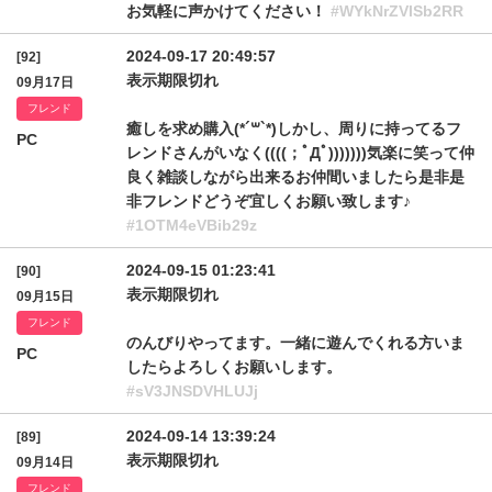
お気軽に声かけてください！
#WYkNrZVlSb2RR
2024-09-17 20:49:57
[92]
表示期限切れ
09月17日
フレンド
癒しを求め購入(*´꒳`*)しかし、周りに持ってるフ
PC
レンドさんがいなく((((；ﾟДﾟ)))))))気楽に笑って仲
良く雑談しながら出来るお仲間いましたら是非是
非フレンドどうぞ宜しくお願い致します♪
#1OTM4eVBib29z
2024-09-15 01:23:41
[90]
表示期限切れ
09月15日
フレンド
のんびりやってます。一緒に遊んでくれる方いま
PC
したらよろしくお願いします。
#sV3JNSDVHLUJj
2024-09-14 13:39:24
[89]
表示期限切れ
09月14日
フレンド