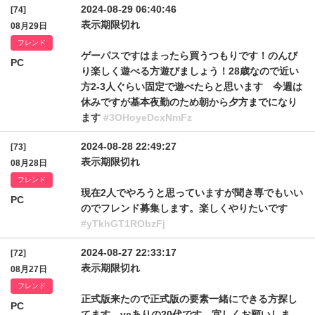
2024-08-29 06:40:46
[74]
表示期限切れ
08月29日
フレンド
ゲーパスですはまったら買うつもりです！のんび
PC
り楽しく遊べる方遊びましょう！28歳なので近い
方2-3人ぐらい固定で遊べたらと思います 今週は
休みですが基本夜勤のため朝から夕方までになり
ます
#3OHoyeDcxNmFz
2024-08-28 22:49:27
[73]
表示期限切れ
08月28日
フレンド
現在2人でやろうと思っていますが聞き専でもいい
PC
のでフレンド募集します。楽しくやりたいです
#yTkhGT1RObzFj
2024-08-27 22:33:17
[72]
表示期限切れ
08月27日
フレンド
正式版来たので正式版の要素一緒にできる方探し
PC
てます。vcありの20代です。宜しくお願いしま