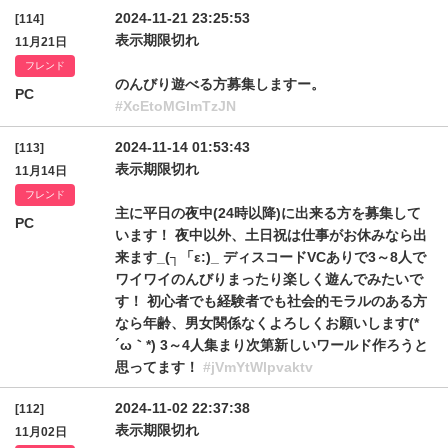
2024-11-21 23:25:53
[114]
表示期限切れ
11月21日
フレンド
のんびり遊べる方募集しますー。
PC
#XcEtoMGlmTzJN
2024-11-14 01:53:43
[113]
表示期限切れ
11月14日
フレンド
主に平日の夜中(24時以降)に出来る方を募集して
PC
います！ 夜中以外、土日祝は仕事がお休みなら出
来ます_(┐「ε:)_ ディスコードVCありで3～8人で
ワイワイのんびりまったり楽しく遊んでみたいで
す！ 初心者でも経験者でも社会的モラルのある方
なら年齢、男女関係なくよろしくお願いします(*
´ω｀*) 3～4人集まり次第新しいワールド作ろうと
思ってます！
#jVmYtWlpvaktv
2024-11-02 22:37:38
[112]
表示期限切れ
11月02日