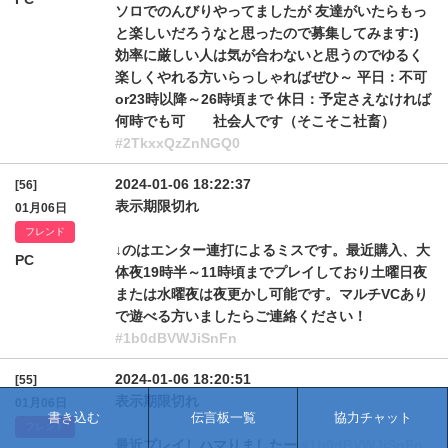
ソロでのんびりやってましたが 友達がいたらもっ
と楽しいだろうなと思ったので募集してみます:)
効率に厳しい人は気が合わないと思うのでゆるく
楽しくやれる方いらっしゃればぜひ～ 平日：不可
or23時以降～26時頃まで 休日：予定さえなければ
何時でも可 社会人です（そこそこ社畜）
#2TkxxQzZnNGQ0
2024-01-06 18:22:37
[56]
表示期限切れ
01月06日
フレンド
↓のはエンター連打によるミスです。最近購入、大
PC
体夜19時半～11時頃までプレイしており土曜日夜
または水曜夜は夜更かし可能です。マルチVCあり
で遊べる方いましたらご連絡ください！
#1b0dBVWJiSnFn
2024-01-06 18:20:51
[55]
表示期限切れ
01月06日
書き込む
伝言板一覧
協力チャット
フレンド
最近プレイしハマりましたー
#1b0dBVWJiSnFn