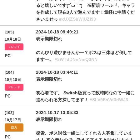
ると嬉しいです(*´ω｀*) ※新規ワールド、キャラ
を作成して現在3人で遊んでます！気軽に申請くだ
さいませっ
#xUXZSbWlUZl93
2024-10-18 09:49:21
[105]
表示期限切れ
10月18日
フレンド
のんびり遊びませんかー？ボスは三体ほど倒して
PC
ますー。
#3WTdDNnNmQ3NN
2024-10-18 03:44:11
[104]
表示期限切れ
10月18日
フレンド
初心者です。 Switch版買って数時間なので一緒に
PC
進められる方探してます！
#SLV9EaVd3dWJ3
2024-10-17 13:05:33
[103]
表示期限切れ
10月17日
協力
探索、ボス討伐一緒にしてくれる人募集していま
PC