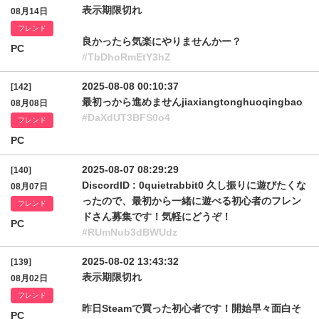
表示期限切れ
08月14日
フレンド
良かったら気楽にやりませんかー？
PC
#TbDhoRmEtY3hZ
2025-08-08 00:10:37
[142]
最初っから進めませんjiaxiangtonghuoqingbao
08月08日
#DaXdUT3BFS0o4
フレンド
PC
2025-08-07 08:29:29
[140]
DiscordID : 0quietrabbit0 久し振りに遊びたくな
08月07日
ったので、最初から一緒に遊べる初心者のフレン
フレンド
ドさん募集です！気軽にどうぞ！
PC
#RUmNub3dBWUdz
2025-08-02 13:43:32
[139]
表示期限切れ
08月02日
フレンド
昨日Steamで買った初心者です！開始早々面白そ
PC