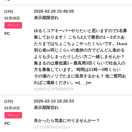
2026-02-28 15:48:05
[156]
表示期限切れ
02月28日
フレンド
ゆるくコアキーパーやりたいと思いますので1名募
PC
集しております！ こちら2人で最初の1～3ボスあ
たりまではちょこちょこやったくらいです。1kara
初心者or同じくらいの進捗の方でどんどん進める
よりも少しまったりしたい方ご一緒しませんか？
集まるのは最低週1～最高周3回くらいで社会人の
方を募集しています。 時間は21時～0時くらい
その場のノリでたまに延長するかも？ 他ご質問あ
ればご連絡ください。m(_ _)m
#yWGxZVFRDMG5V
2026-02-10 18:28:53
[155]
表示期限切れ
02月10日
フレンド
良かったら気楽にやりませんかー？
PC
#ZY1dRNUZkV2xn