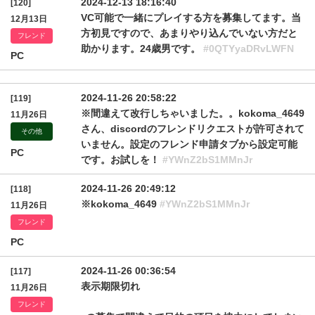
2024-12-13 18:16:40
[120]
VC可能で一緒にプレイする方を募集してます。当
12月13日
方初見ですので、あまりやり込んでいない方だと
フレンド
助かります。24歳男です。
#0QTYyaDRvLWFN
PC
2024-11-26 20:58:22
[119]
※間違えて改行しちゃいました。。kokoma_4649
11月26日
さん、discordのフレンドリクエストが許可されて
その他
いません。設定のフレンド申請タブから設定可能
PC
です。お試しを！
#YWnZ2bS1MMnJr
2024-11-26 20:49:12
[118]
※kokoma_4649
#YWnZ2bS1MMnJr
11月26日
フレンド
PC
2024-11-26 00:36:54
[117]
表示期限切れ
11月26日
フレンド