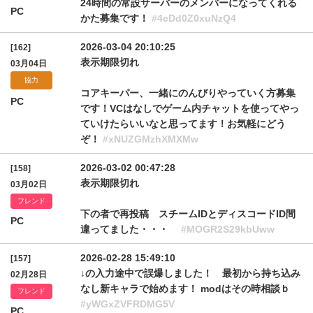
24時間の常設サーバーのメンバーになってくれる
PC
かた募集です！
#4cDd0Z0xuNzQ4
2026-03-04 20:10:25
[162]
表示期限切れ
03月04日
協力
コアキーパー、一緒にのんびりやっていく方募集
PC
です！VCはなしでゲーム内チャットを使ってやっ
ていけたらいいなと思ってます！お気軽にどう
ぞ！
#xNUZGMzhXMXMw
2026-03-02 00:47:28
[158]
表示期限切れ
03月02日
フレンド
下の者で再投稿 スチームIDとディスコードID間
PC
違ってました・・・
#MOGR2S29kbUww
2026-02-28 15:49:10
[157]
↓の入力途中で誤爆しました！ 最初から持ち込み
02月28日
なし新キャラで始めます！ modはその時相談ｂ
フレンド
#yWGxZVFRDMG5V
PC