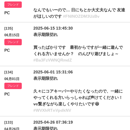
フレンド
なんでもいーので… 日にちとか大丈夫なんで 友達
PC
がほしいのです
#FNlNOZDM3UzBv
2025-06-15 13:45:30
[135]
表示期限切れ
06月15日
フレンド
買ったばかりです 最初からですが一緒に遊んで
PC
くれる方いませんか？ のんびり遊びましょ～
#Ba3FzVWNQRmdZ
2025-06-01 15:31:06
[134]
表示期限切れ
06月01日
フレンド
久々にコアキーパーやりたくなったので、一緒に
PC
やってくれる方いらっしゃれば声けてください！
vc繋ぎながら楽しくやりたいです😆
#WVXhRTnVpdkNV
2025-04-26 07:36:19
[133]
表示期限切れ
04月26日