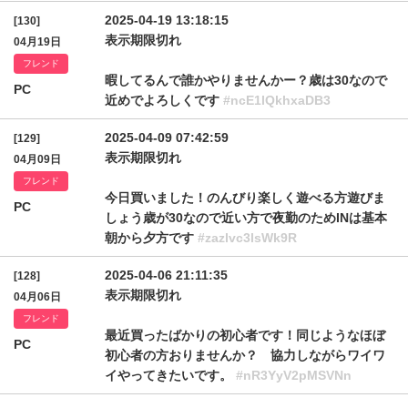
2025-04-19 13:18:15
[130]
表示期限切れ
04月19日
フレンド
暇してるんで誰かやりませんかー？歳は30なので
PC
近めでよろしくです
#ncE1lQkhxaDB3
2025-04-09 07:42:59
[129]
表示期限切れ
04月09日
フレンド
今日買いました！のんびり楽しく遊べる方遊びま
PC
しょう歳が30なので近い方で夜勤のためINは基本
朝から夕方です
#zazlvc3lsWk9R
2025-04-06 21:11:35
[128]
表示期限切れ
04月06日
フレンド
最近買ったばかりの初心者です！同じようなほぼ
PC
初心者の方おりませんか？ 協力しながらワイワ
イやってきたいです。
#nR3YyV2pMSVNn