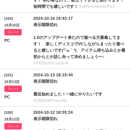
す！ 初心者なので、教えて下さると助かります！
短時間でも嬉しいです！
#qRVdvRkh4eFhJ
2024-10-16 19:43:17
[102]
表示期限切れ
10月16日
フレンド
1.0のアップデート来たので遊べる方募集してま
PC
す！ 楽しくディスコでVCしながらまったり遊べ
ると嬉しいです(*´ω｀*) アイテム持ち込みとか最
初からとか話し合って決めましょうー♪
#5Y25qVU1ad3U4
2024-10-13 18:15:44
[101]
表示期限切れ
10月13日
フレンド
最近始めました！一緒にやりたいです
PC
#CMllUdFFsazN3
2024-10-12 18:55:24
[100]
表示期限切れ
10月12日
フレンド