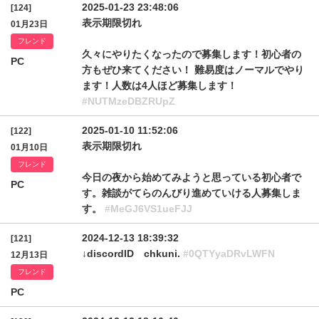
2025-01-23 23:48:06
[124]
表示期限切れ
01月23日
フレンド
久々にやりたくなったので募集します！初心者の
PC
方もぜひ来てください！ 難易度はノーマルでやり
ます！人数は4人ほど募集します！
#NUTMzeDBZRUpZ
2025-01-10 11:52:06
[122]
表示期限切れ
01月10日
フレンド
今日の夜から始めてみようと思っている初心者で
PC
す。雑談がてらのんびり進めていける人募集しま
す。
#MeGJ6VS1ueFJJ
2024-12-13 18:39:32
[121]
↓discordID chkuni.
#0QTYyaDRvLWFN
12月13日
フレンド
PC