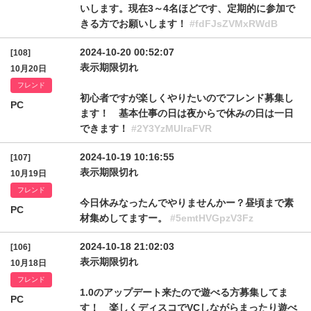
いします。現在3～4名ほどです、定期的に参加で
きる方でお願いします！
#fdFJsZVMxRWdB
2024-10-20 00:52:07
[108]
表示期限切れ
10月20日
フレンド
初心者ですが楽しくやりたいのでフレンド募集し
PC
ます！ 基本仕事の日は夜からで休みの日は一日
できます！
#2Y3YzMUlraFVR
2024-10-19 10:16:55
[107]
表示期限切れ
10月19日
フレンド
今日休みなったんでやりませんかー？昼頃まで素
PC
材集めしてますー。
#5emtHVGpzV3Fz
2024-10-18 21:02:03
[106]
表示期限切れ
10月18日
フレンド
1.0のアップデート来たので遊べる方募集してま
PC
す！ 楽しくディスコでVCしながらまったり遊べ