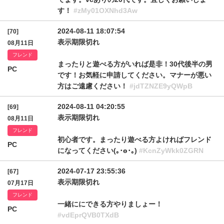
す！
#zMy01OXNhd3Aw
2024-08-11 18:07:54
[70]
表示期限切れ
08月11日
フレンド
まったりと遊べる方がいれば是非！30代後半の男
PC
です！お気軽に申請してください。マナーが悪い
方はご遠慮ください！
#jdTZNZE9yQWpB
2024-08-11 04:20:55
[69]
表示期限切れ
08月11日
フレンド
初心者です。まったり遊べる方よければフレンド
PC
になってください(｡･ө･｡)
#KcnZyWkk0ZGRN
2024-07-17 23:55:36
[67]
表示期限切れ
07月17日
フレンド
一緒ににできる方やりましょー！
PC
#vdEprQVB0TXdB