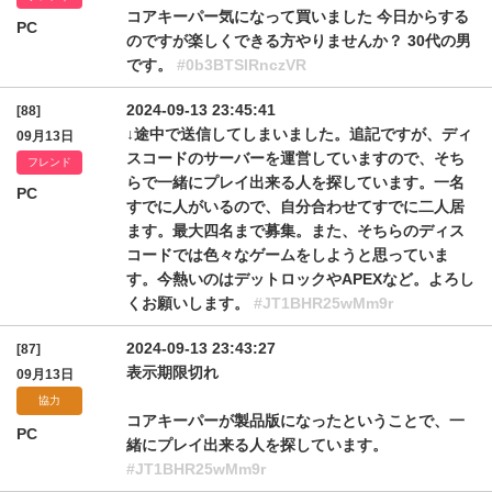
コアキーパー気になって買いました 今日からする
PC
のですが楽しくできる方やりませんか？ 30代の男
です。
#0b3BTSlRnczVR
2024-09-13 23:45:41
[88]
↓途中で送信してしまいました。追記ですが、ディ
09月13日
スコードのサーバーを運営していますので、そち
フレンド
らで一緒にプレイ出来る人を探しています。一名
PC
すでに人がいるので、自分合わせてすでに二人居
ます。最大四名まで募集。また、そちらのディス
コードでは色々なゲームをしようと思っていま
す。今熱いのはデットロックやAPEXなど。よろし
くお願いします。
#JT1BHR25wMm9r
2024-09-13 23:43:27
[87]
表示期限切れ
09月13日
協力
コアキーパーが製品版になったということで、一
PC
緒にプレイ出来る人を探しています。
#JT1BHR25wMm9r