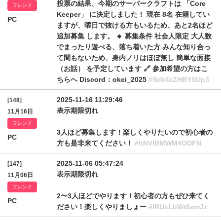
投票の結果、今期のサーバークラフトは 「Core
フレンド
Keeper」 に決定しました！ 現在 8名 在籍してい
PC
ますが、曜日で抜ける方もいるため、あと2名ほど
追加募集 します。 🔸 募集条件 社会人限定 大人数
でまったり遊べる、落ち着いた方 みんな知り合っ
て間もないため、身内ノリはほぼ無し 簡単な面接
（お話） を予定しています 🔗 参加希望の方はこ
ちらへ Discord：okei_2025
#Sdk4zZHBYSUp3
2025-11-16 11:29:46
[148]
表示期限切れ
11月16日
フレンド
3人ほど募集します！楽しくやりたいので初心者の
PC
方も是非来てください！
#hNVlBMWM4ODFN
2025-11-06 05:47:24
[147]
表示期限切れ
11月06日
フレンド
2〜3人ほどでやります！初心者の方もぜひ来てく
PC
ださい！楽しくやりましょー
#lRUxLbWt6amJz