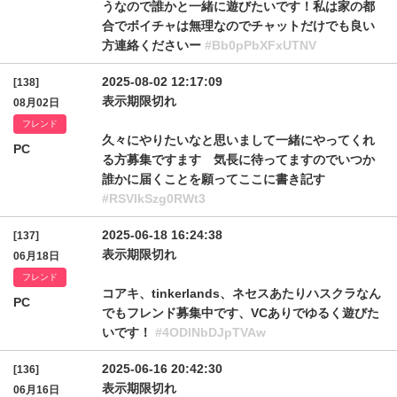
うなので誰かと一緒に遊びたいです！私は家の都
合でボイチャは無理なのでチャットだけでも良い
方連絡くださいー
#Bb0pPbXFxUTNV
2025-08-02 12:17:09
[138]
表示期限切れ
08月02日
フレンド
久々にやりたいなと思いまして一緒にやってくれ
PC
る方募集ですます 気長に待ってますのでいつか
誰かに届くことを願ってここに書き記す
#RSVlkSzg0RWt3
2025-06-18 16:24:38
[137]
表示期限切れ
06月18日
フレンド
コアキ、tinkerlands、ネセスあたりハスクラなん
PC
でもフレンド募集中です、VCありでゆるく遊びた
いです！
#4ODlNbDJpTVAw
2025-06-16 20:42:30
[136]
表示期限切れ
06月16日