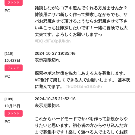
フレンド
雑談しながらコアキ遊んでくれる方居ませんか？
PC
雑談用にサバ新しく作って探索しながらでも、サ
バお邪魔させて頂けるようならお邪魔させて下さ
い🙇こっちは卵探したいです！一緒に冒険でも大
丈夫です、よろしくお願いしますっ
#BQk9FeXpjUkdn
2024-10-27 19:35:46
[110]
表示期限切れ
10月27日
フレンド
探索やボス討伐を協力しあえる人を募集します。
PC
VC繋げて楽しくできる人でお願いします。 基本夜
に遊んでます。
#hU243dm1BZnFr
2024-10-25 21:52:16
[109]
表示期限切れ
10月25日
フレンド
これからハードモードでサバを作って新規からや
PC
りたいと思います。初心者の方からやり込んだ方
まで募集中です！楽しく遊べる人でよろしくお願