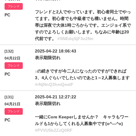
フレンド
フレンドと2人でやっています。初心者同士でやっ
PC
てます。初心者でも中級者でも構いません。時間
帯は深夜で大体1時ごろからです。エンジョイ系で
すのでよろしくお願いします。ちなみに年齢は20
代前です。
#SNEdqSjF3c2Nn
2025-04-22 18:06:43
[132]
表示期限切れ
04月22日
フレンド
↓の続きですが今二人になったのですができれば
PC
3、4人ぐらいでしたいのであと1～2人募集します
#rNjNnQ3hmQmdF
2025-04-21 12:27:22
[131]
表示期限切れ
04月21日
フレンド
一緒にCore Keeperしませんか？ キャラもワー
PC
ルドも1からしてくれる人募集中です(o^―^o)
#PVVU5b2ZzQ0RF