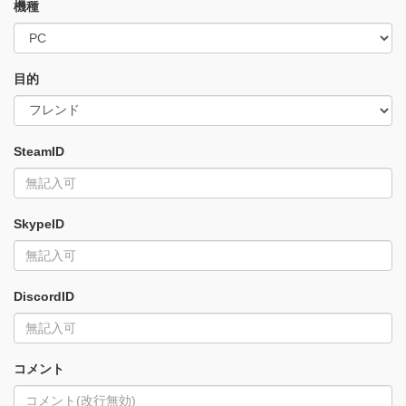
機種
目的
SteamID
SkypeID
DiscordID
コメント