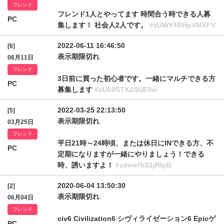
フレンド
フレンド1人とやってます 時間合う時できる人募
PC
集します！ 社会人2人です。
#zUWY4RHpVMXFV
2022-06-11 16:46:50
[6]
表示期限切れ
06月11日
フレンド
3日前に買った初心者です。一緒にマルチできる方
PC
募集します
#aUk9STXdSUE0w
2022-03-25 22:13:50
[5]
表示期限切れ
03月25日
フレンド
平日21時～24時頃、または休日にINできる方、不
PC
定期になりますが一緒にやりましょう！できる
時、誘いますよ！
#zdmxfbS1jRlpB
2020-06-04 13:50:30
[2]
表示期限切れ
06月04日
フレンド
civ6 Civilization6 シヴィライゼーション6 Epicゲ
PC