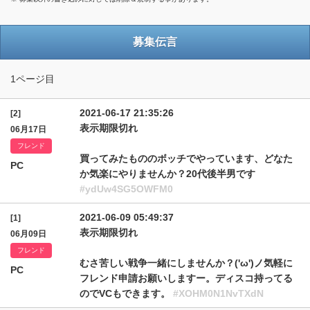
募集伝言
1ページ目
2021-06-17 21:35:26
[2]
表示期限切れ
06月17日
フレンド
買ってみたもののボッチでやっています、どなた
PC
か気楽にやりませんか？20代後半男です
#ydUw4SG5OWFM0
2021-06-09 05:49:37
[1]
表示期限切れ
06月09日
フレンド
むさ苦しい戦争一緒にしませんか？('ω')ノ気軽に
PC
フレンド申請お願いしますー。ディスコ持ってる
のでVCもできます。
#XOHM0N1NvTXdN