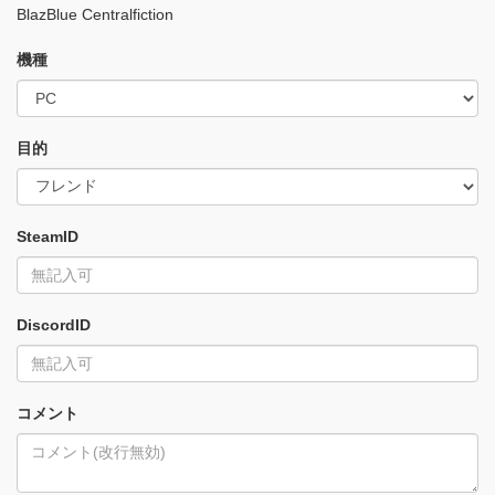
BlazBlue Centralfiction
機種
目的
SteamID
DiscordID
コメント