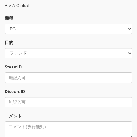
A.V.A Global
機種
目的
SteamID
DiscordID
コメント