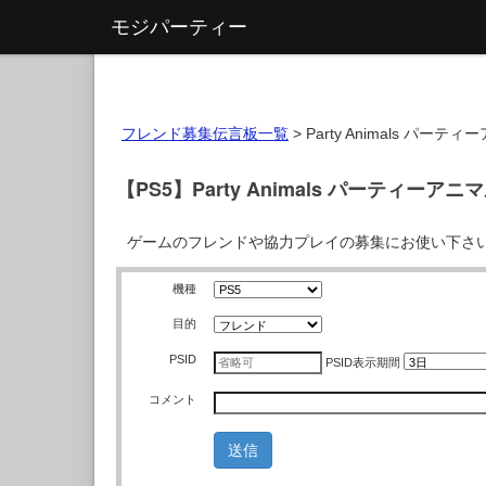
モジパーティー
フレンド募集伝言板一覧
>
Party Animals パーテ
【PS5】Party Animals パーティー
ゲームのフレンドや協力プレイの募集にお使い下さ
機種
目的
PSID
PSID
表示期間
コメント