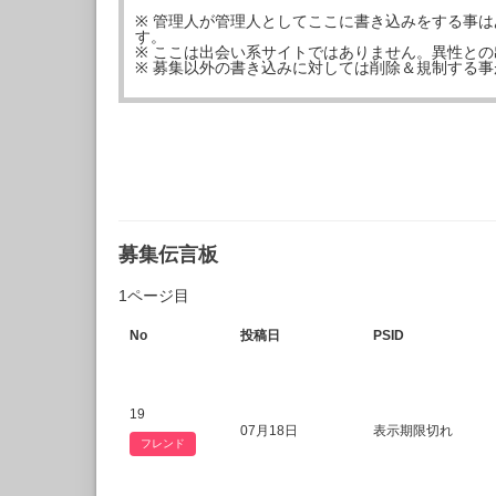
※ 管理人が管理人としてここに書き込みをする事
す。
※ ここは出会い系サイトではありません。異性と
※ 募集以外の書き込みに対しては削除＆規制する
募集伝言板
1ページ目
No
投稿日
PSID
19
07月18日
表示期限切れ
フレンド