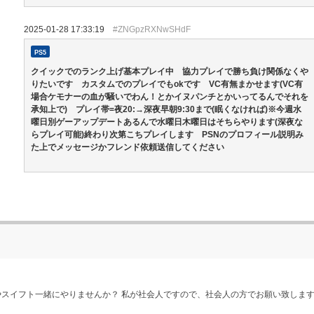
2025-01-28 17:33:19
#ZNGpzRXNwSHdF
PS5
クイックでのランク上げ基本プレイ中 協力プレイで勝ち負け関係なくや
りたいです カスタムでのプレイでもokです VC有無まかせます(VC有
場合ケモナーの血が騒いでわん！とかイヌパンチとかいってるんでそれを
承知上で) プレイ帯=夜20:→深夜早朝9:30まで(眠くなければ)※今週水
曜日別ゲーアップデートあるんで水曜日木曜日はそちらやります(深夜な
らプレイ可能)終わり次第こちプレイします PSNのプロフィール説明み
た上でメッセージかフレンド依頼送信してください
やスイフト一緒にやりませんか？ 私が社会人ですので、社会人の方でお願い致します