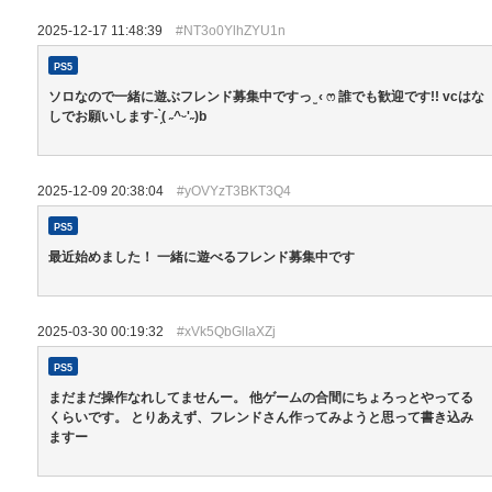
2025-12-17 11:48:39
#NT3o0YlhZYU1n
PS5
ソロなので一緒に遊ぶフレンド募集中ですっ ̫ ‹ ෆ 誰でも歓迎です!! vcはな
しでお願いします- ̗̀( ˶^ᵕ'˶)b
2025-12-09 20:38:04
#yOVYzT3BKT3Q4
PS5
最近始めました！ 一緒に遊べるフレンド募集中です
2025-03-30 00:19:32
#xVk5QbGlIaXZj
PS5
まだまだ操作なれしてませんー。 他ゲームの合間にちょろっとやってる
くらいです。 とりあえず、フレンドさん作ってみようと思って書き込み
ますー