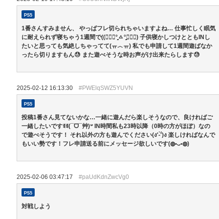
PS5
1番さんすみません、 やっぱフレ切られちゃいますよね… 仕事忙しく眠気
に耐えられず寝ちゃう1週間で((๑⃙⃘°̧̧̧ㅿ°̧̧̧๑⃙⃘) 子供寝かしつけとともINし
たいと思っても気絶しちゃってて(ㅠ︿ㅠ) 私でも申請して1週間遊ばなか
ったら切りますもん😓 また遊べそうな時お声がけ出来たらします😓
2025-02-12 16:13:30
#PWElqSWZ5YUVN
PS5
投稿1番さん見てないかな…一緒に遊んだら楽しそうなので、良ければご
一緒したいですꉂꉂ(¯ᗜ¯艸)𐤔 IN時間私も23時以降（0時の方がほぼ）なの
で遊べそうです！ それ以外の方も遊んでください(ง'-̀'́)ง 楽しければなんで
もいい勢です！フレ申請送る前にメッセージ欲しいです(◍︎•ᴗ•◍︎)
2025-02-06 03:47:17
#paUdKdnZwcVg0
PS5
対戦しよう