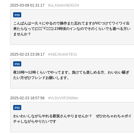
2025-03-09 01:31:17
#uLXdxbm9jOG1N
PS5
こんばんはー久々にやるので操作また忘れてますがVCつけてワイワイ出
来たらなって(๑⃙⃘´༥`๑⃙⃘) 23時頃のインなのでそのくらいでも遊べる方い
ませんか？
2025-02-23 23:39:17
#4dEJXckNrTEVz
PS5
夜10時〜12時くらいでやってます。負けても楽しめる方、わいわい騒ぎ
たい方ぜひフレンドお願いします。
2025-02-23 18:57:56
#Vc2lzVXF2NWdn
PS5
わいわいしながらやれる新規さんやりませんか？ ぜひわちゃわちゃボイ
チャしながらやりたいです