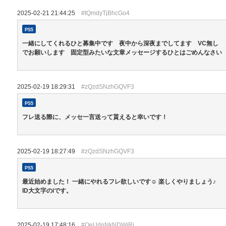
2025-02-21 21:44:25
#tQmdyTjBhcGo4
PS5
一緒にしてくれるひと募集中です 夜中から深夜までしてます VC無し
でお願いします 固定型みたいな文章メッセージするひとはごめんなさい
2025-02-19 18:29:31
#zQzdSNzhGQVF3
PS5
フレ送る際に、メッセ一言送って貰えると幸いです！
2025-02-19 18:27:49
#zQzdSNzhGQVF3
PS5
最近始めました！ 一緒にやれるフレ欲しいです☺️ 楽しくやりましょう♪
ID大文字のiです。
2025-02-19 17:48:16
#OeUdnNkNDWjRj