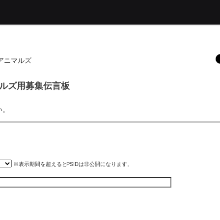
ィーアニマルズ
アニマルズ用募集伝言板
い。
※表示期間を超えると
PSID
は非公開になります。