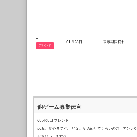
1
01月28日
表示期限切れ
フレンド
他ゲーム募集伝言
08月08日
フレンド
pc版、初心者です。 どなたか始めたてくらいの方、アンレ
セお願いします🙇