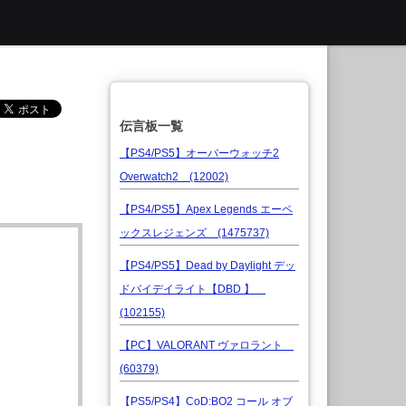
伝言板一覧
【PS4/PS5】オーバーウォッチ2
Overwatch2 (12002)
【PS4/PS5】Apex Legends エーペ
ックスレジェンズ (1475737)
【PS4/PS5】Dead by Daylight デッ
ドバイデイライト【DBD 】
(102155)
【PC】VALORANT ヴァロラント
(60379)
【PS5/PS4】CoD:BO2 コール オブ