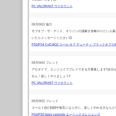
PC VALORANT ヴァロラント
08月08日
協力
モブオブ・ザ・デッド、オリジンの謎解き攻略やりたい人募
いたらメッセージください😊
PS5/PS4 CoD:BO2 コール オブ デューティ ブラックオプスII
08月08日
フレンド
アセダイで、エンジョイでプレイできる方募集します‼️自
せん！楽しくやりましょう‼️
PC VALORANT ヴァロラント
08月08日
フレンド
ゴールド@2 戦闘中無言にならずに、楽しくやれる方ならど
PS4/PS5 Apex Legends エーペックスレジェンズ