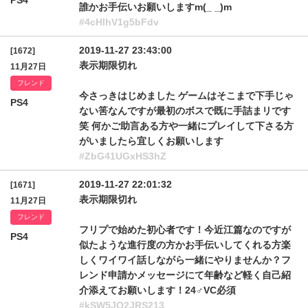
PS4
誰かお手伝いお願いしますm(_ _)m
#4cHlhV1g5bFdv
2019-11-27 23:43:00
[1672]
表示期限切れ
11月27日
フレンド
今さっきはじめました ゲームはそこまで下手じゃ
PS4
ない筈なんですが最初のボスで既に手詰まリです
笑 何かご助言ある方や一緒にプレイして下さる方
がいましたら宜しくお願いします
#ZbG41UGxHS3hZ
2019-11-27 22:01:32
[1671]
表示期限切れ
11月27日
フレンド
フリプで始めた初心者です！今近江篇なのですが
PS4
似たような進行度の方かお手伝いしてくれる方楽
しくワイワイ話しながら一緒にやりませんか？フ
レンド申請かメッセージにて年齢など軽く自己紹
介添えてお願いします！24♂VC必須
#kSW5JQ2JRS213