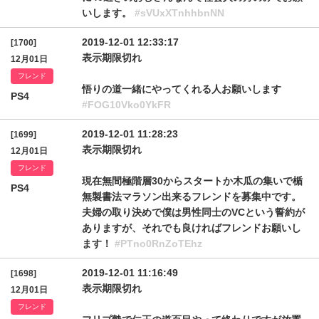
いします。
#sVUxXTnhhbnNN
2019-12-01 12:33:17
[1700]
表示期限切れ
12月01日
フレンド
悟りの道一緒にやってくれる人お願いします
PS4
#FOG10Vko0YkFR
2019-12-01 11:28:23
[1699]
表示期限切れ
12月01日
フレンド
現在無間極階層30からスタートか木瓜の集いで楯
PS4
無製書法マラソン出来るフレンドを募集中です。
夫婦の取り決めで僕は男性同士のVCという誓約が
ありますが、それでも良ければフレンドお願いし
ます！
#PTno0RnZoTEhz
2019-12-01 11:16:49
[1698]
表示期限切れ
12月01日
フレンド