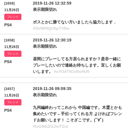
2019-11-26 12:32:59
[1659]
表示期限切れ
11月26日
フレンド
ボスとかに勝てない方いましたら協力します．
PS4
#OdWI4QU5pTV8w
2019-11-26 12:30:19
[1658]
表示期限切れ
11月26日
フレンド
昼間にプレーしてる方居られますか？是非一緒に
PS4
プレーしたいので連絡お待ちします。宜しくお願
いします。
#aYUdTN1d0cHU0
2019-11-26 09:09:35
[1657]
表示期限切れ
11月26日
フレンド
九州編終わってこれから 中国編です。木霊とかも
PS4
集めたいです←手伝ってくれる方 よければフレン
ドお願いします！ こそざこです。(ﾟ∀ﾟ)
#IcGNGZGJmTGxj