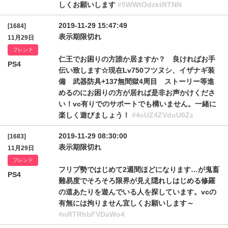
しくお願いします
#5WWtOdzktRTNN
2019-11-29 15:47:49
[1684]
表示期限切れ
11月29日
フレンド
仁王でお困りの方誰か居ますか？ 良ければお手
PS4
伝い致します☆現在Lv750フツヌシ、イザナギ装
備 武器防具+137無間獄4周目 ストーリー等進
めるのにお困りの方が居れば是非お声かけくださ
い！vc有りでのサポートでも構いません。一緒に
楽しく遊びましょう！
#4cUZ4ZVdoU0Zz
2019-11-29 08:30:00
[1683]
表示期限切れ
11月29日
フレンド
フリプ勢ではじめて2週間ほどになります…が鬼畜
PS4
難易度でそろそろ限界が見え隠れしはじめる修羅
の道あたりを遊んでいる人を探しています。vcの
有無には拘りません宜しくお願いします～
#nRTRhbFVDaWo4