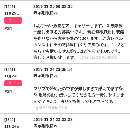
2019-11-25 00:03:35
[1642]
表示期限切れ
11月25日
フレンド
1.お手伝い必要な方、キャリーします。 2.無限獄
PS4
一緒に出来る方募集中です。 現在無限獄用に装備
を作りながら素材を集めております。此方レベル
カンスト仁王の道(4周目)クリア済みです。1、2ど
ちらでも構いません💦VCはどちらでもOKです。
宜しくお願い致します。
#CZmdxOFRvdEZZ
2019-11-24 23:38:14
[1641]
表示期限切れ
11月24日
フレンド
フリプで始めたのですが難しすぎて詰んでます💦
PS4
💦 攻略のお手伝いしてくださる方一緒にやりませ
んか？ VCは、有りでも無しでもどちらでも！
#qNlB2YUNuY3I0
2019-11-24 23:33:38
[1640]
表示期限切れ
11月24日