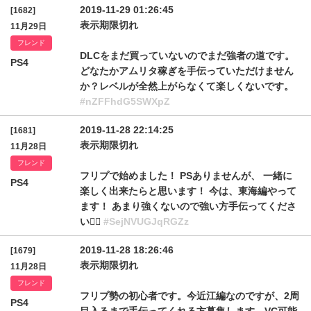
2019-11-29 01:26:45
[1682]
表示期限切れ
11月29日
フレンド
DLCをまだ買っていないのでまだ強者の道です。
PS4
どなたかアムリタ稼ぎを手伝っていただけません
か？レベルが全然上がらなくて楽しくないです。
#nZFFhdG5SWXpZ
2019-11-28 22:14:25
[1681]
表示期限切れ
11月28日
フレンド
フリプで始めました！ PSありませんが、 一緒に
PS4
楽しく出来たらと思います！ 今は、東海編やって
ます！ あまり強くないので強い方手伝ってくださ
い🙇‍♂️
#SejNVUGJqRGZz
2019-11-28 18:26:46
[1679]
表示期限切れ
11月28日
フレンド
フリプ勢の初心者です。今近江編なのですが、2周
PS4