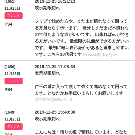
2019-11-25 18:21:13
[1651]
表示期限切れ
11月25日
フレンド
フリプで始めた方や、まだまだ慣れなくて困って
PS4
る方居たら手伝います。 自分もまだまだ不慣れな
ので似たような方がいいです。 出来ればvcができ
る方がいいです。 最低限の礼儀ができる方がいい
です。 最初に軽い自己紹介があると返事しやすい
です。こちら30代男です
#6czZDMjBqYjJv
2019-11-25 17:08:34
[1650]
表示期限切れ
11月25日
フレンド
仁王の道に入って強くて強くて進めなくて困って
PS4
ます。どなたかお手伝いよろしくお願いします
#3OEZ6QW8wYjk4
2019-11-25 15:40:30
[1649]
表示期限切れ
11月25日
フレンド
こんにちは！悟りの道で苦戦しています。どなた