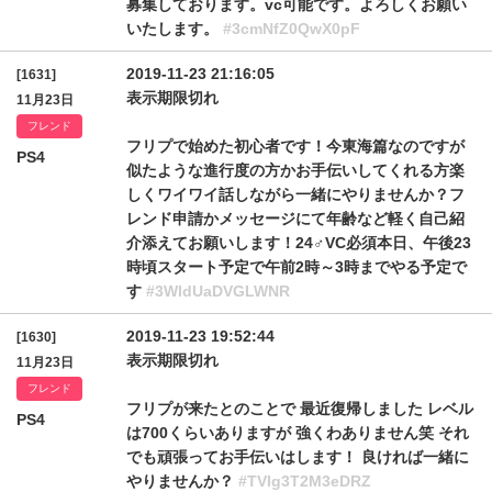
募集しております。vc可能です。よろしくお願い
いたします。
#3cmNfZ0QwX0pF
2019-11-23 21:16:05
[1631]
表示期限切れ
11月23日
フレンド
フリプで始めた初心者です！今東海篇なのですが
PS4
似たような進行度の方かお手伝いしてくれる方楽
しくワイワイ話しながら一緒にやりませんか？フ
レンド申請かメッセージにて年齢など軽く自己紹
介添えてお願いします！24♂VC必須本日、午後23
時頃スタート予定で午前2時～3時までやる予定で
す
#3WldUaDVGLWNR
2019-11-23 19:52:44
[1630]
表示期限切れ
11月23日
フレンド
フリプが来たとのことで 最近復帰しました レベル
PS4
は700くらいありますが 強くわありません笑 それ
でも頑張ってお手伝いはします！ 良ければ一緒に
やりませんか？
#TVlg3T2M3eDRZ