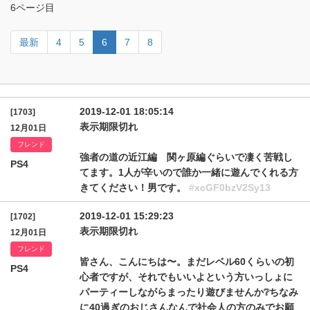
6ページ目
最新
4
5
6
7
8
2019-12-01 18:05:14
[1703]
表示期限切れ
12月01日
フレンド
強者の道の近江編 関ヶ原編ぐらいで凄く苦戦し
PS4
てます。1人が辛いので誰か一緒に遊んでくれる方
きてください！男です。
#xcGF0bzV2Sy13
2019-12-01 15:29:23
[1702]
表示期限切れ
12月01日
フレンド
皆さん、こんにちは〜。まだレベル60くらいの初
PS4
心者ですが、それでもいいよという方いっしょに
パーティーしながらまったり遊びませんか❔ちなみ
に40過ぎのおじさんなんで社会人の方のみでお願