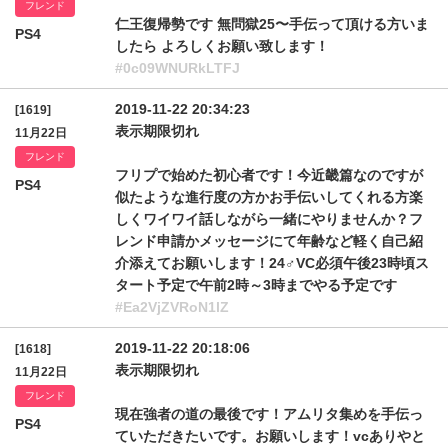
フレンド
仁王復帰勢です 無問獄25〜手伝って頂ける方いま
PS4
したら よろしくお願い致します！
#0c09WNURkLTFJ
2019-11-22 20:34:23
[1619]
表示期限切れ
11月22日
フレンド
フリプで始めた初心者です！今近畿篇なのですが
PS4
似たような進行度の方かお手伝いしてくれる方楽
しくワイワイ話しながら一緒にやりませんか？フ
レンド申請かメッセージにて年齢など軽く自己紹
介添えてお願いします！24♂VC必須午後23時頃ス
タート予定で午前2時～3時までやる予定です
#Ea2VjZVRoN1lZ
2019-11-22 20:18:06
[1618]
表示期限切れ
11月22日
フレンド
現在強者の道の最後です！アムリタ集めを手伝っ
PS4
ていただきたいです。お願いします！vcありやと