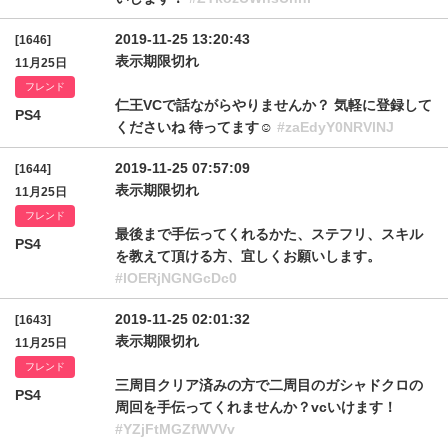
2019-11-25 13:20:43
[1646]
表示期限切れ
11月25日
フレンド
仁王VCで話ながらやりませんか？ 気軽に登録して
PS4
くださいね 待ってます☺️
#zaEdyY0NRVlNJ
2019-11-25 07:57:09
[1644]
表示期限切れ
11月25日
フレンド
最後まで手伝ってくれるかた、ステフリ、スキル
PS4
を教えて頂ける方、宜しくお願いします。
#lOERjNGNGcDc0
2019-11-25 02:01:32
[1643]
表示期限切れ
11月25日
フレンド
三周目クリア済みの方で二周目のガシャドクロの
PS4
周回を手伝ってくれませんか？vcいけます！
#YZjFtMGZfWVVv