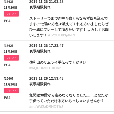
2019-11-26 21:03:28
[1663]
表示期限切れ
11月26日
フレンド
ストーリーつまづき中々強くもならず落ち込んで
PS4
ます(^^;;強い方色々教えてくれる方いましたらぜ
ひ一緒にプレーして頂きたいです！ よろしくお願
いします！
#zZ2lJU09jdktN
2019-11-26 17:23:47
[1662]
表示期限切れ
11月26日
フレンド
佐和山のサムライ手伝ってください
PS4
#wQUUtc0U1dHRr
2019-11-26 12:53:48
[1660]
表示期限切れ
11月26日
フレンド
無間獄38階から進めなくなりました……どなたか
PS4
手伝っていただける方いらっしゃいませんか？
#maWd3aDRHOThJ