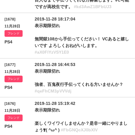
目入るまで手伝ってくれる方募集します。VC可能
ですが高校生です。
#kd3AwZ1BFbUJ3
2019-11-28 18:17:04
[1678]
表示期限切れ
11月28日
フレンド
無間獄108から手伝ってください！ VCあると嬉し
PS4
いです よろしくおねがいします。
#aX0FlYzVSY1E0
2019-11-28 16:44:53
[1677]
表示期限切れ
11月28日
フレンド
強者、百鬼夜行手伝ってくれる方いませんか？
PS4
#qeFhCM3pVVVdj
2019-11-28 15:19:42
[1676]
表示期限切れ
11月28日
フレンド
楽しくワイワイしませんか？是非一緒にやりまし
PS4
ょう❣️( ^ω^ )
#FbGNQcXJ0bXlV