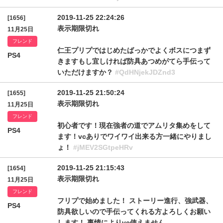
2019-11-25 22:24:26
[1656]
表示期限切れ
11月25日
フレンド
仁王プリプではじめたばっかでよくボスにつまず
PS4
きますもし宜しければ防具あつめがてら手伝って
いただけますか？
#QdHNjekJDZnd3
2019-11-25 21:50:24
[1655]
表示期限切れ
11月25日
フレンド
初心者です！現在強者の道でアムリタ集めをして
PS4
ます！vcありでワイワイ出来る方一緒にやりまし
ょ！
#jMEV2SGtpeHRv
2019-11-25 21:15:43
[1654]
表示期限切れ
11月25日
フレンド
フリプで始めました！ ストーリー進行、強武器、
PS4
防具欲しいので手伝ってくれる方よろしくお願い
します！ 事情によりvc使えません。