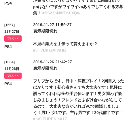
現在悟りに入ったばかりです！まだ1週間なので
PS4
psはないですがワイワイvcありでしてくれる方募
集！
#SS2JnNWFnLXQw
2019-11-27 11:59:27
[1667]
表示期限切れ
11月27日
フレンド
不屈の業火を手伝って貰えますか？
PS4
#JTVBhazVlWHlz
2019-11-26 21:42:27
[1664]
表示期限切れ
11月26日
フレンド
フリプからです。日中・深夜プレイ！2周目入った
PS4
ばかりです！初心者さんでも大丈夫です！気軽に
誘ってくれれば全然手お伝います！男女問わず楽
しみましょう！フレンドとふざけ合いながらして
るので、大丈夫な方がいればVCで雑談しましょ
う！男1・女1です。主は男です！20代前半です！
#mSjFURFNlc01Z