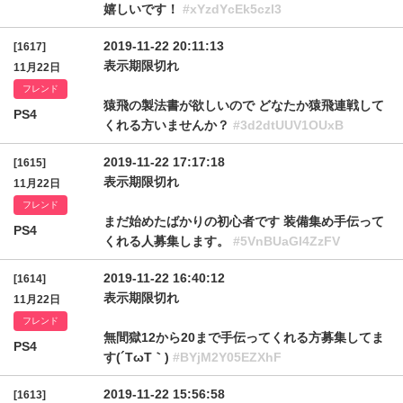
嬉しいです！
#xYzdYcEk5czl3
2019-11-22 20:11:13
[1617]
表示期限切れ
11月22日
フレンド
猿飛の製法書が欲しいので どなたか猿飛連戦して
PS4
くれる方いませんか？
#3d2dtUUV1OUxB
2019-11-22 17:17:18
[1615]
表示期限切れ
11月22日
フレンド
まだ始めたばかりの初心者です 装備集め手伝って
PS4
くれる人募集します。
#5VnBUaGI4ZzFV
2019-11-22 16:40:12
[1614]
表示期限切れ
11月22日
フレンド
無間獄12から20まで手伝ってくれる方募集してま
PS4
す(´TωT｀)
#BYjM2Y05EZXhF
2019-11-22 15:56:58
[1613]