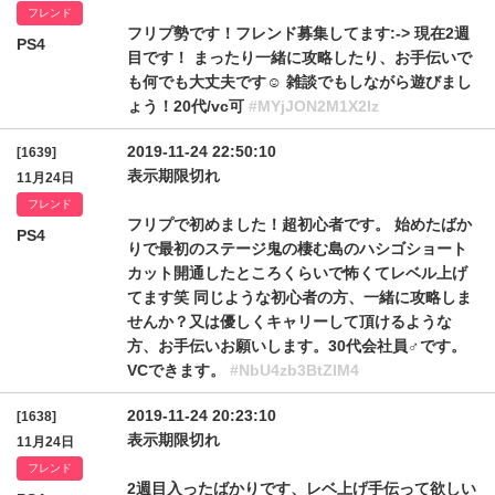
フレンド
フリプ勢です！フレンド募集してます:-> 現在2週
PS4
目です！ まったり一緒に攻略したり、お手伝いで
も何でも大丈夫です☺ 雑談でもしながら遊びまし
ょう！20代/vc可
#MYjJON2M1X2lz
2019-11-24 22:50:10
[1639]
表示期限切れ
11月24日
フレンド
フリプで初めました！超初心者です。 始めたばか
PS4
りで最初のステージ鬼の棲む島のハシゴショート
カット開通したところくらいで怖くてレベル上げ
てます笑 同じような初心者の方、一緒に攻略しま
せんか？又は優しくキャリーして頂けるような
方、お手伝いお願いします。30代会社員♂です。
VCできます。
#NbU4zb3BtZlM4
2019-11-24 20:23:10
[1638]
表示期限切れ
11月24日
フレンド
2週目入ったばかりです、レベ上げ手伝って欲しい