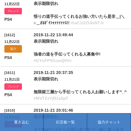
表示期限切れ
11月22日
フレンド
悟りの道手伝ってくれるお強い方いたら是非＿|＼
PS4
○＿ｵﾈｶﾞｲｼｬｧｧｧｧｧｽ!!
#taC1OZUIxNTJr
2019-11-22 13:49:44
[1612]
表示期限切れ
11月22日
協力
強者の道を手伝ってくれる人募集中!
PS4
#GYnFPVGcwQ0Vv
2019-11-21 20:37:35
[1611]
表示期限切れ
11月21日
フレンド
無限獄三層から手伝ってくれる人お願いします^_^
PS4
#MVTZzYjR1a0pF
2019-11-21 20:01:46
[1610]
表示期限切れ
11月21日
書き込む
伝言板一覧
協力チャット
フレンド
まだ始めたばかりの初心者ですが一緒に遊べる方