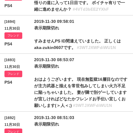
悟りの道に入って1日目です。 ボイチャ有りで一
PS4
緒に進めませんか？
#4VTd3bEE2YXhF
2019-11-30 09:58:01
[1694]
表示期限切れ
11月30日
フレンド
すみませんPS ID間違えていました。 正しくは
PS4
aka-zukin0607です。
#3WTJXWFdiWU1N
2019-11-30 08:53:07
[1693]
表示期限切れ
11月30日
フレンド
おはようございます。 現在無監獄16層目なのです
PS4
が主力武器と揃えを常世包みしてしまい火力不足
に陥っちゃいました。 妻が隣で別ゲーしています
が宜しければどなたかフレンドお手伝い宜しくお
願いします(＞人＜;)
#3WTJXWFdiWU1N
2019-11-30 08:51:03
[1692]
表示期限切れ
11月30日
フレンド