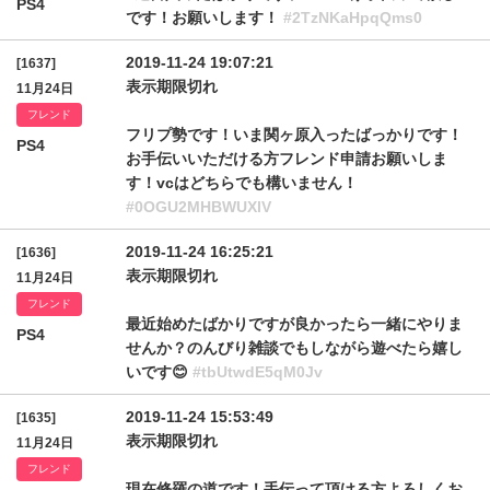
PS4
です！お願いします！
#2TzNKaHpqQms0
2019-11-24 19:07:21
[1637]
表示期限切れ
11月24日
フレンド
フリプ勢です！いま関ヶ原入ったばっかりです！
PS4
お手伝いいただける方フレンド申請お願いしま
す！vcはどちらでも構いません！
#0OGU2MHBWUXlV
2019-11-24 16:25:21
[1636]
表示期限切れ
11月24日
フレンド
最近始めたばかりですが良かったら一緒にやりま
PS4
せんか？のんびり雑談でもしながら遊べたら嬉し
いです😊
#tbUtwdE5qM0Jv
2019-11-24 15:53:49
[1635]
表示期限切れ
11月24日
フレンド
現在修羅の道です！手伝って頂ける方よろしくお