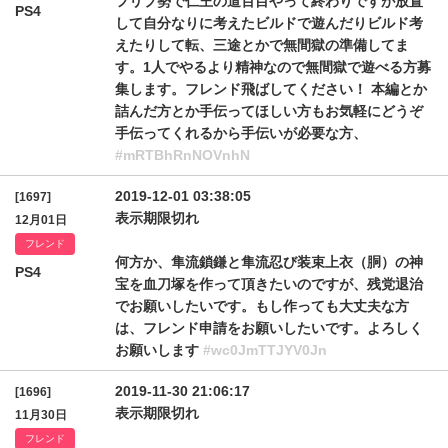
フリプ勢で仁王の道百目やって終わりですが放置
PS4
して自分なりに考えたビルドで遊んだりビルド考
えたりして転、三途とかで無間獄の準備してま
す。1人でやるより精神なので無間獄で遊べる方募
集します。フレンド飛ばしてください！ 本編とか
詰んだ方とか手伝ってほしい方もお気軽にどうぞ
手伝ってくれるから手伝いが必要な方、
#mRTBhRnNOVnhN
2019-12-01 03:38:05
[1697]
表示期限切れ
12月01日
フレンド
何方か、隼流鎖鎌と隼流忍び装束上衣（胴）の神
PS4
宝を血刀塚を作って頂きたいのですが、残党退治
でお願いしたいです。もし作っても大丈夫な方
は、フレンド申請をお願いしたいです。よろしく
お願いします
#wc0JmTTJYV0Jn
2019-11-30 21:06:17
[1696]
表示期限切れ
11月30日
フレンド