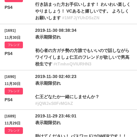
行き詰まった方お手伝いします！ わいわい楽しく
PS4
やりましょう！ VCあると嬉しいです。 よろしく
お願いします
#1MFJjYUhDSzZN
2019-11-30 08:38:34
[1691]
表示期限切れ
11月30日
フレンド
初心者の方ガチ勢の方誰でもいいので話しながら
PS4
ワイワイしましょ仁王のフレンドが欲しいで男高
校生です
#tTmhnQVlURHN3
2019-11-30 02:40:23
[1690]
表示期限切れ
11月30日
フレンド
仁王どなたか一緒にしませんか？
PS4
#jQWJxS0FrMGhZ
2019-11-29 23:46:01
[1689]
表示期限切れ
11月29日
フレンド
助けてください！ パスワードはQWERです！！