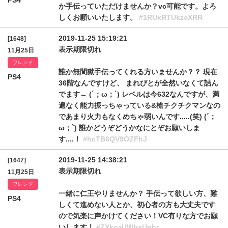
PS4
か手伝っていただけませんか？vc可能です。よろ
しくお願いいたします。
#1RUxRTUkzcXRR
2019-11-25 15:19:21
[1648]
表示期限切れ
11月25日
フレンド
誰か無間獄手伝ってくれる方いませんか？？ 現在
PS4
36階なんですけど、 まれびとが全然いなくて詰ん
でます← (´；ω；`) レベルは今632なんですが、満
遍なく能力振っちゃっている&槍チクチクマンなの
であまり火力もなくめちゃ弱いんです.....(笑) (´；
ω；`) 誰かどうぞどうかなにとぞお願いしま
す....！
#hcTB6QV9OZFhJ
2019-11-25 14:38:21
[1647]
表示期限切れ
11月25日
フレンド
一緒に仁王やりませんか？ 手伝って欲しい方、難
PS4
しくて進めない人とか、初心者の方も大丈夫です
ので気楽に声かけてください！VC有りな方でお願
いします！
#ZYkozUWhsUnhr