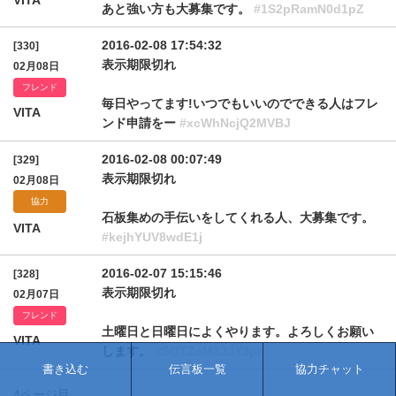
VITA
あと強い方も大募集です。
#1S2pRamN0d1pZ
2016-02-08 17:54:32
[330]
表示期限切れ
02月08日
フレンド
毎日やってます!いつでもいいのでできる人はフレ
VITA
ンド申請をー
#xcWhNcjQ2MVBJ
2016-02-08 00:07:49
[329]
表示期限切れ
02月08日
協力
石板集めの手伝いをしてくれる人、大募集です。
VITA
#kejhYUV8wdE1j
2016-02-07 15:15:46
[328]
表示期限切れ
02月07日
フレンド
土曜日と日曜日によくやります。よろしくお願い
VITA
します。
#SOTZsM2JJY3pr
書き込む
伝言板一覧
協力チャット
4ページ目