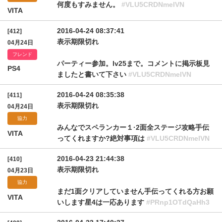
何度もすみません。
#VLU5CRDNmelVN
VITA
2016-04-24 08:37:41
[412]
表示期限切れ
04月24日
フレンド
パーティー参加。lv25まで。コメントに掲示板見
PS4
ましたと書いて下さい
#VLU5CRDNmelVN
2016-04-24 08:35:38
[411]
表示期限切れ
04月24日
協力
みんなでスペランカー１·2面全ステージ攻略手伝
VITA
ってくれますか?絶対事項は
#VLU5CRDNmelVN
2016-04-23 21:44:38
[410]
表示期限切れ
04月23日
協力
まだ1面クリアしていません手伝ってくれる方お願
VITA
いします星4は一応あります
#PRnp1OTdQaHh3