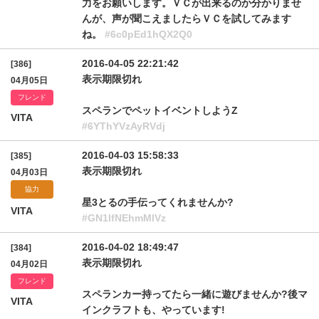
力をお願いします。ＶＣが出来るのか分かりませ
んが、声が聞こえましたらＶＣを試してみます
ね。
#6c0pEd1hQX2Q0
2016-04-05 22:21:42
[386]
表示期限切れ
04月05日
フレンド
スペランでペットイベントしようZ
VITA
#6YThYVzAyRVdj
2016-04-03 15:58:33
[385]
表示期限切れ
04月03日
協力
星3とるの手伝ってくれませんか?
VITA
#GN1lfNEhmMlVz
2016-04-02 18:49:47
[384]
表示期限切れ
04月02日
フレンド
スペランカー持ってたら一緒に遊びませんか?後マ
VITA
インクラフトも、やっています!