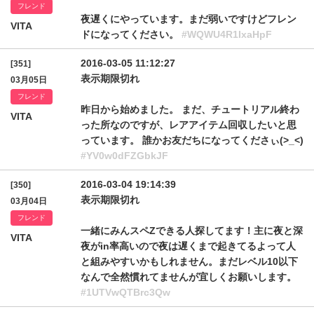
フレンド
夜遅くにやっています。まだ弱いですけどフレン
VITA
ドになってください。
#WQWU4R1IxaHpF
2016-03-05 11:12:27
[351]
表示期限切れ
03月05日
フレンド
昨日から始めました。 まだ、チュートリアル終わ
VITA
った所なのですが、レアアイテム回収したいと思
っています。 誰かお友だちになってくださぃ(>_<)
#YV0w0dFZGbkJF
2016-03-04 19:14:39
[350]
表示期限切れ
03月04日
フレンド
一緒にみんスペZできる人探してます！主に夜と深
VITA
夜がin率高いので夜は遅くまで起きてるよって人
と組みやすいかもしれません。まだレベル10以下
なんで全然慣れてませんが宜しくお願いします。
#1UTVwQTBrc3Qw