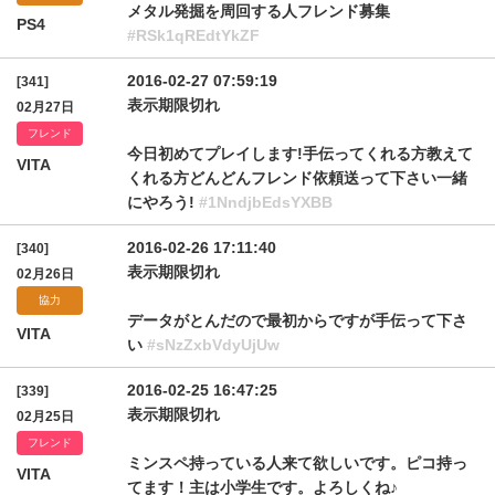
メタル発掘を周回する人フレンド募集
PS4
#RSk1qREdtYkZF
2016-02-27 07:59:19
[341]
表示期限切れ
02月27日
フレンド
今日初めてプレイします!手伝ってくれる方教えて
VITA
くれる方どんどんフレンド依頼送って下さい一緒
にやろう!
#1NndjbEdsYXBB
2016-02-26 17:11:40
[340]
表示期限切れ
02月26日
協力
データがとんだので最初からですが手伝って下さ
VITA
い
#sNzZxbVdyUjUw
2016-02-25 16:47:25
[339]
表示期限切れ
02月25日
フレンド
ミンスペ持っている人来て欲しいです。ピコ持っ
VITA
てます！主は小学生です。よろしくね♪