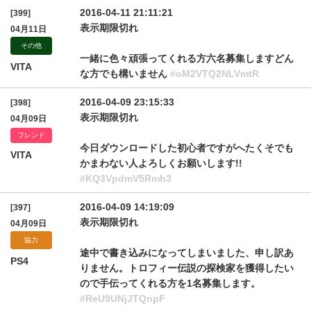
2016-04-11 21:11:21
[399]
表示期限切れ
04月11日
その他
一緒に色々頑張ってくれる方六名募集しますどん
VITA
な方でも構いません
#oM2VTQ2NLVmtR
2016-04-09 23:15:33
[398]
表示期限切れ
04月09日
フレンド
今日ダウンロードした初心者ですがへたくそでも
VITA
かまわない人よろしくお願いします!!
#KQ3VpdmV5Rmh3
2016-04-09 14:19:09
[397]
表示期限切れ
04月09日
協力
途中で書き込みになってしまいました、申し訳あ
PS4
りません。トロフィー伝説の探検家を獲得したい
ので手伝ってくれる方を1名募集します。
#ReU9UNjJTQnpF