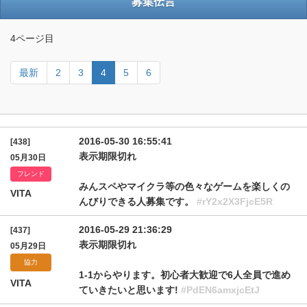
募集伝言
4ページ目
最新
2
3
4
5
6
2016-05-30 16:55:41
[438]
表示期限切れ
05月30日
フレンド
みんスペやマイクラ等の色々なゲームを楽しくの
VITA
んびりできる人募集です。
#rY2x2X3FjcE5R
2016-05-29 21:36:29
[437]
表示期限切れ
05月29日
協力
1-1からやります。初心者大歓迎で6人全員で進め
VITA
ていきたいと思います!
#PdEN6amxjcEtJ