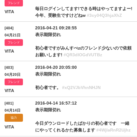
フレンド
毎日ログインしてます!できる時はやってますよー!
VITA
今年、受験生ですけどねw
#3cy04Q3hjaXhZ
2016-04-21 09:28:55
[404]
表示期限切れ
04月21日
フレンド
初心者ですがみんすぺzのフレンド少ないので依頼
VITA
お願いします!
#QR3dlOGdVUTBz
2016-04-20 20:05:00
[403]
表示期限切れ
04月20日
フレンド
初心者です。
#xQ2VJbVhnNHJN
VITA
2016-04-14 16:57:12
[401]
表示期限切れ
04月14日
協力
今日ダウンロードしたばかりの初心者です 一緒
VITA
にやってくれるかた募集します
#4WjlaRnR2Ujhz