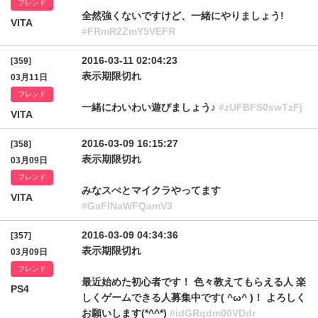
フレンド
全然強くないですけど、一緒にやりましょう!
VITA
#FRmR2ZmY5VEFR
2016-03-11 02:04:23
[359]
表示期限切れ
03月11日
フレンド
一緒にわいわい遊びましょう♪
#zUFBFS0swTzFj
VITA
2016-03-09 16:15:27
[358]
表示期限切れ
03月09日
フレンド
みなスぺとマイクラやってます
VITA
#GaFlNaWFQamV3
2016-03-09 04:34:36
[357]
表示期限切れ
03月09日
フレンド
最近始めた初心者です！ 色々教えてもらえる人 楽
PS4
しくゲームできる人募集中です( ^ω^ )！ よろしく
お願いします(*^^*)
#idGRqdm00VDdr