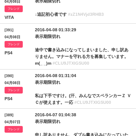
表示期限切れ
04月08日
フレンド
↓追記初心者です
#zZ1N4Vjd3RHB3
VITA
2016-04-08 01:33:29
[391]
表示期限切れ
04月08日
フレンド
途中で書き込みになってしまいました、申し訳あ
PS4
りません。マナーを守れる方を募集しています。
m(_ _)m
#CLU9JTXlGSU00
2016-04-08 01:31:04
[390]
表示期限切れ
04月08日
フレンド
私は下手ですけ。(汗、みんなでスペランカーＺ Ｖ
PS4
Ｃが使えます。一応
#CLU9JTXlGSU00
2016-04-07 01:04:38
[389]
表示期限切れ
04月07日
フレンド
申し訳ありません、ダブル書き込みになっていた