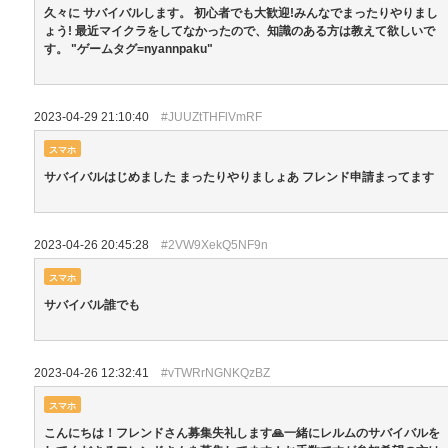
久々に サバイバルします。 初心者でも大歓迎!みんなでまったりやりまし
ょう! 最近マイクラをしてなかったので、知識のある方は教えて欲しいで
す。 "ゲームタグ=nyannpaku"
2023-04-29 21:10:40
#JUUZtTHFlVmRF
スマホ
サバイバルはじめました まったりやりましょあ フレンド申請まってます
2023-04-26 20:45:28
#2VW9XekQ5NF9n
スマホ
サバイバル誰でも
2023-04-26 12:32:41
#vTWRrNGNKQzBZ
スマホ
こんにちは！フレンドさん募集失礼します🙏一緒にレルムのサバイバルを