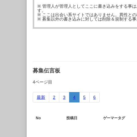
※ 管理人が管理人としてここに書き込みをする事
す。
※ ここは出会い系サイトではありません。異性と
※ 募集以外の書き込みに対しては削除＆規制する
募集伝言板
4ページ目
最新
2
3
4
5
6
No
投稿日
ゲーマータグ