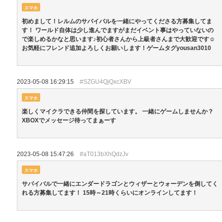
スマホ
初めまして！レルムのサバイバルを一緒にやってくださる方募集してま
す！ ワールド自体は少し進んでますがまだイベント事はやっていないの
で楽しめるかなと思います♪初心者さんから上級者さんまで大歓迎です☺︎
お気軽にフレンド追加よろしくお願いします！ゲームタグyousan3010
2023-05-08 16:29:15
#SZGU4QjQxcXBV
スマホ
楽しくマイクラできる仲間を探しています。 一緒にゲームしませんか？
XBOXでメッセージ待ってまぁーす
2023-05-08 15:47:26
#aT013bXhQdzJv
スマホ
サバイバルで一緒にエンダードラゴンとウィザーとウォーデンを倒してく
れる方募集してます！ 15時～21時くらいにオンラインしてます！