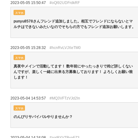
2023-05-05 15:50:47
#oQl92UDFrdkRF
スマホ
punyu8578さんフレンド追加しました。相互でフレンドにならないとマ
ルチはできないみたいなのでそちらの方でもフレンド追加お願いします。
2023-05-05 15:28:32
#hcnRvLVJXeTM0
スマホ
真夜中メインで活動してます！ 数年前にやったっきりで殆ど詳しくない
んですが、楽しく一緒に出来る方募集しております！ よろしくお願い致
します！
2023-05-04 14:53:57
#MQ3VFTzVJd2ln
スマホ
のんびりサバイバルやりませんか？
2023-05-04 14:24:08
#aalBYVTBvaFZ3