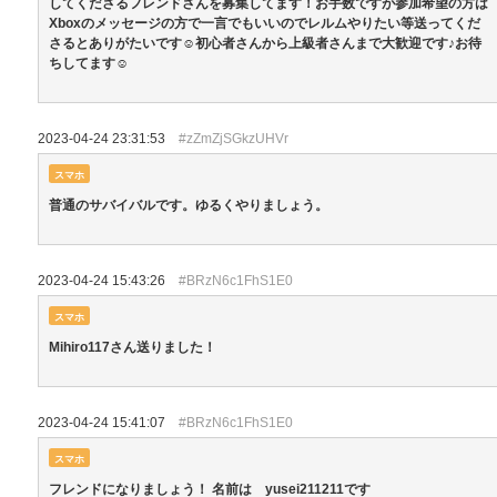
してくださるフレンドさんを募集してます！お手数ですが参加希望の方は
Xboxのメッセージの方で一言でもいいのでレルムやりたい等送ってくだ
さるとありがたいです☺︎初心者さんから上級者さんまで大歓迎です♪お待
ちしてます☺︎
2023-04-24 23:31:53
#zZmZjSGkzUHVr
スマホ
普通のサバイバルです。ゆるくやりましょう。
2023-04-24 15:43:26
#BRzN6c1FhS1E0
スマホ
Mihiro117さん送りました！
2023-04-24 15:41:07
#BRzN6c1FhS1E0
スマホ
フレンドになりましょう！ 名前は yusei211211です