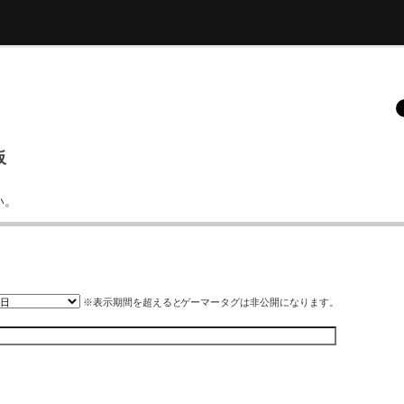
板
い。
※表示期間を超えると
ゲーマータグ
は非公開になります。