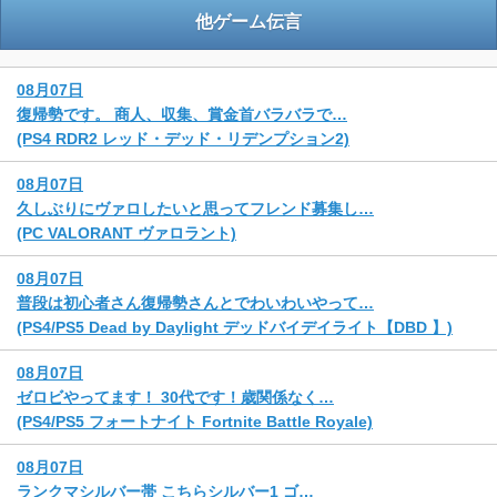
他ゲーム伝言
08月07日
復帰勢です。 商人、収集、賞金首バラバラで…
(PS4 RDR2 レッド・デッド・リデンプション2)
08月07日
久しぶりにヴァロしたいと思ってフレンド募集し…
(PC VALORANT ヴァロラント)
08月07日
普段は初心者さん復帰勢さんとでわいわいやって…
(PS4/PS5 Dead by Daylight デッドバイデイライト【DBD 】)
08月07日
ゼロビやってます！ 30代です！歳関係なく…
(PS4/PS5 フォートナイト Fortnite Battle Royale)
08月07日
ランクマシルバー帯 こちらシルバー1 ゴ…