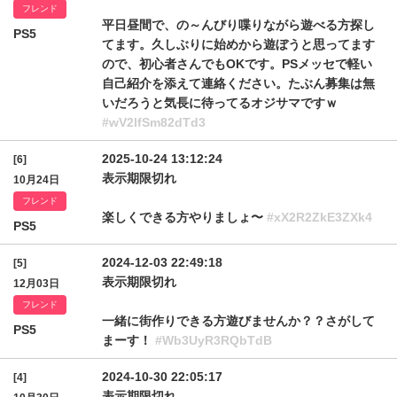
フレンド
平日昼間で、の～んびり喋りながら遊べる方探し
PS5
てます。久しぶりに始めから遊ぼうと思ってます
ので、初心者さんでもOKです。PSメッセで軽い
自己紹介を添えて連絡ください。たぶん募集は無
いだろうと気長に待ってるオジサマですｗ
#wV2lfSm82dTd3
2025-10-24 13:12:24
[6]
表示期限切れ
10月24日
フレンド
楽しくできる方やりましょ〜
#xX2R2ZkE3ZXk4
PS5
2024-12-03 22:49:18
[5]
表示期限切れ
12月03日
フレンド
一緒に街作りできる方遊びませんか？？さがして
PS5
まーす！
#Wb3UyR3RQbTdB
2024-10-30 22:05:17
[4]
表示期限切れ