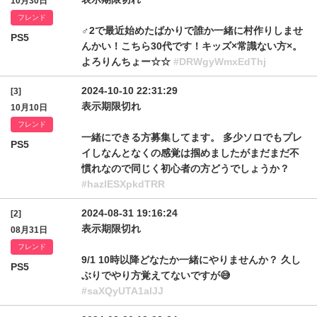
10月30日
フレンド
♂2で最近始めたばかりで誰か一緒に村作りしませ
PS5
んかい！こちら30代です！キッズ×常識ない方×。
よろりんちょー☆☆
#DRWgyWmxEdThj
2024-10-10 22:31:29
[3]
表示期限切れ
10月10日
フレンド
一緒にできる方募集してます。 多少ソロでもプレ
PS5
イしなんとなくの感覚は掴めましたがまだまだ不
慣れなので同じく初心者の方どうでしょうか？
#hazlESXpkdTRR
2024-08-31 19:16:24
[2]
表示期限切れ
08月31日
フレンド
9/1 10時以降どなたか一緒にやりませんか？ 久し
PS5
ぶりでやり方覚えてないですが😅
#saXQyUTA1alJJ