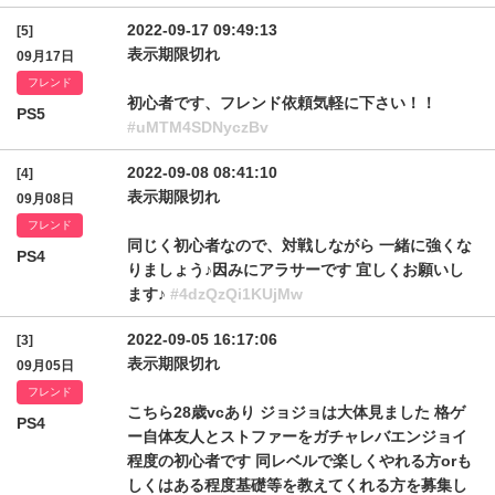
2022-09-17 09:49:13
[5]
表示期限切れ
09月17日
フレンド
初心者です、フレンド依頼気軽に下さい！！
PS5
#uMTM4SDNyczBv
2022-09-08 08:41:10
[4]
表示期限切れ
09月08日
フレンド
同じく初心者なので、対戦しながら 一緒に強くな
PS4
りましょう♪因みにアラサーです 宜しくお願いし
ます♪
#4dzQzQi1KUjMw
2022-09-05 16:17:06
[3]
表示期限切れ
09月05日
フレンド
こちら28歳vcあり ジョジョは大体見ました 格ゲ
PS4
ー自体友人とストファーをガチャレバエンジョイ
程度の初心者です 同レベルで楽しくやれる方orも
しくはある程度基礎等を教えてくれる方を募集し