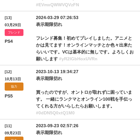
#EVmxQWWVQVzFN
2024-03-29 07:26:53
[13]
表示期限切れ
03月29日
フレンド
フレンド募集！初めてプレイしました。アニメと
PS4
かは見てます！オンラインマッチとか色々出来た
らいいです。VCは基本的に無しです。よろしくお
願いします
#yR2lGbHoxUVRn
2023-10-13 19:34:27
[12]
表示期限切れ
10月13日
協力
買ったのですが、オントロが取れずに困っていま
PS5
す。 一緒にランクマとオンライン100戦を手伝っ
てくれる方がいらしたらお願いします。
#0dDN5Q0xtQ1M0
2023-09-23 02:57:26
[11]
表示期限切れ
09月23日