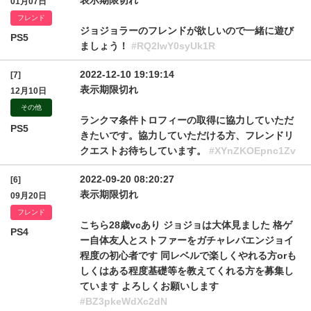
表示期限切れ
01月07日
フレンド
ジョジョラーのフレンドが欲しいので一緒に遊び
PS5
ましょう！
#RQ2IwY0syUk1R
2022-12-10 19:19:14
[7]
表示期限切れ
12月10日
その他
ランクマ条件トロフィーの取得に協力していただ
PS5
きたいです。協力していただける方、フレンドリ
クエストお待ちしています。
#XYnZKOEpnc1Zv
2022-09-20 08:20:27
[6]
表示期限切れ
09月20日
フレンド
こちら28歳vcあり ジョジョは大体見ました 格ゲ
PS4
ー自体友人とストファーをガチャレバエンジョイ
程度の初心者です 同レベルで楽しくやれる方orも
しくはある程度基礎等を教えてくれる方を募集し
ています よろしくお願いします
#BZ3pkeWdXc2dN