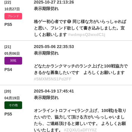
2025-10-27 21:13:26
[22]
表示期限切れ
10月27日
フレンド
格ゲー初心者です😅 同じ様な方がいらっしゃれば
PS5
と思い、フレンド欲しくて書き込みしました。宜
しくお願いします
#wdmpsQ2wxdC1j
2025-05-06 22:35:53
[21]
表示期限切れ
05月06日
対戦
どなたかランクマッチのランク上げと100戦協力で
PS4
きるかな募集したいです よろしくお願いします
#5MXM5NS1Pd2FF
2025-04-19 17:45:41
[20]
表示期限切れ
04月19日
その他
オンライントロフィー(ランク上げ、100戦)を取り
PS5
たいので、協力して頂ける方がいらっしゃいまし
たら、ご連絡頂けると嬉しいです。 よろしくお願
いいたします。
#ZQXU1aDFlYllZ