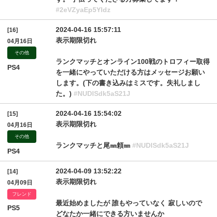
#2eVZyaEp5Yldz
2024-04-16 15:57:11
[16]
表示期限切れ
04月16日
その他
ランクマッチとオンライン100戦のトロフィー取得
PS4
を一緒にやっていただける方はメッセージお願い
します。(下の書き込みはミスです。失礼しまし
た。)
#NUDlSdk5aS21J
2024-04-16 15:54:02
[15]
表示期限切れ
04月16日
その他
ランクマッチと尾㎜頼㎜
#NUDlSdk5aS21J
PS4
2024-04-09 13:52:22
[14]
表示期限切れ
04月09日
フレンド
最近始めましたが 誰もやっていなく 寂しいので
PS5
どなたか一緒にできる方いませんか