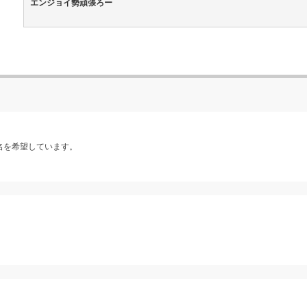
エンジョイ勢頑張ろー
名を希望しています。