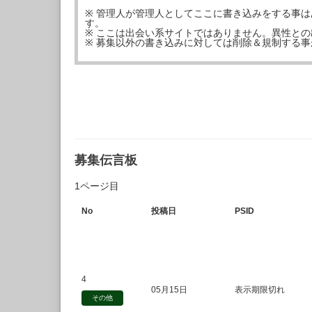
※ 管理人が管理人としてここに書き込みをする事
す。
※ ここは出会い系サイトではありません。異性と
※ 募集以外の書き込みに対しては削除＆規制する
募集伝言板
1ページ目
No
投稿日
PSID
4
05月15日
表示期限切れ
その他