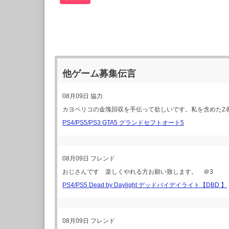
他ゲーム募集伝言
08月09日
協力
カヨペリコの金塊回収を手伝って欲しいです。私を含めた2
PS4/PS5/PS3 GTA5 グランドセフトオート5
08月09日
フレンド
おじさんです 楽しくやれる方お願い致します。 ＠3
PS4/PS5 Dead by Daylight デッドバイデイライト【DBD 】
08月09日
フレンド