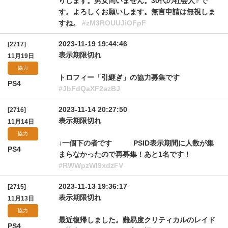
りします。男女問いません。30代の社会人♂で
す。よろしくお願いします。無言申請は無視しま
すね。
#zM3ROUUJiOFpF
2023-11-19 19:44:46
[2717]
表示期限切れ
11月19日
協力
トロフィー「引継ぎ」の協力募集です
PS4
#JbFdQaXF2azBJ
2023-11-14 20:27:50
[2716]
表示期限切れ
11月14日
協力
↓一個下の者です PSID表示期間に人数が集
PS4
まらなかったので再募集！あと1名です！
#RWWpzWl9xdzFV
2023-11-13 19:36:17
[2715]
表示期限切れ
11月13日
協力
最近復帰しました。難易度クリティカルのレイド
PS4