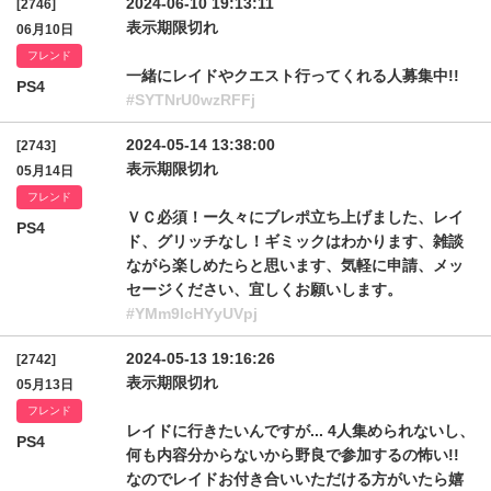
2024-06-10 19:13:11
[2746]
表示期限切れ
06月10日
フレンド
一緒にレイドやクエスト行ってくれる人募集中!!
PS4
#SYTNrU0wzRFFj
2024-05-14 13:38:00
[2743]
表示期限切れ
05月14日
フレンド
ＶＣ必須！ー久々にブレポ立ち上げました、レイ
PS4
ド、グリッチなし！ギミックはわかります、雑談
ながら楽しめたらと思います、気軽に申請、メッ
セージください、宜しくお願いします。
#YMm9lcHYyUVpj
2024-05-13 19:16:26
[2742]
表示期限切れ
05月13日
フレンド
レイドに行きたいんですが... 4人集められないし、
PS4
何も内容分からないから野良で参加するの怖い!!
なのでレイドお付き合いいただける方がいたら嬉