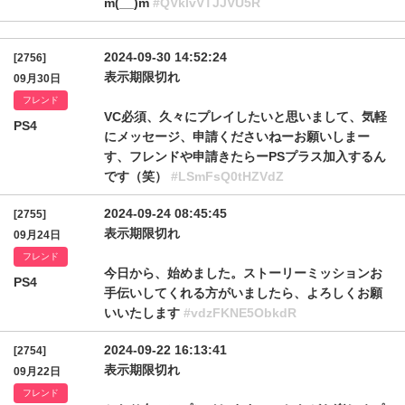
m(__)m
#QVklvVTJJVU5R
2024-09-30 14:52:24
[2756]
表示期限切れ
09月30日
フレンド
VC必須、久々にプレイしたいと思いまして、気軽
PS4
にメッセージ、申請くださいねーお願いしまー
す、フレンドや申請きたらーPSプラス加入するん
です（笑）
#LSmFsQ0tHZVdZ
2024-09-24 08:45:45
[2755]
表示期限切れ
09月24日
フレンド
今日から、始めました。ストーリーミッションお
PS4
手伝いしてくれる方がいましたら、よろしくお願
いいたします
#vdzFKNE5ObkdR
2024-09-22 16:13:41
[2754]
表示期限切れ
09月22日
フレンド