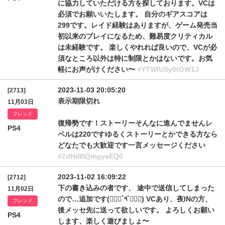
に協力していただける方を探しております。VCは
必須でお願いいたします。 自分のギアスコアは
299です。レイド経験はありますが、ゲーム発売当
初以来のプレイになるため、難易度クリティカル
は未経験です。 楽しくやれれば良いので、VCが必
須なところ以外は特に制限とかはないです。お気
軽にお声がけください〜
#YTWlUSy0tOW1J
2023-11-03 20:05:20
[2713]
表示期限切れ
11月03日
フレンド
復帰勢です！ストーリーそんなに進んでませんレ
PS4
ベルは220ですゆるくストーリーとかできる方なら
どなたでも大歓迎です一言メッセージください
#2dHdBQmgyeEQ0
2023-11-02 16:09:22
[2712]
下の書き込みの者です、 途中で送信してしまった
11月02日
ので…追加です(๑⃙⃘´༥`๑⃙⃘) VCあり、夜INの方、
フレンド
後メッセ先に送って欲しいです。 よろしくお願い
PS4
します、楽しく遊びましょ〜