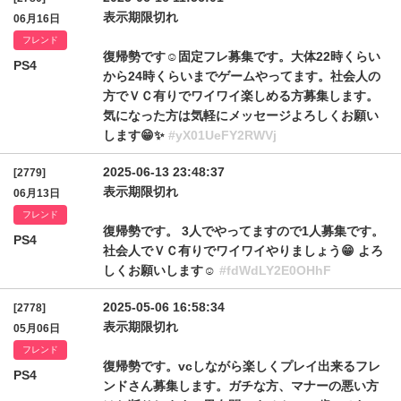
表示期限切れ
06月16日
フレンド
復帰勢です☺️固定フレ募集です。大体22時くらい
PS4
から24時くらいまでゲームやってます。社会人の
方でＶＣ有りでワイワイ楽しめる方募集します。
気になった方は気軽にメッセージよろしくお願い
します😁✨️
#yX01UeFY2RWVj
2025-06-13 23:48:37
[2779]
表示期限切れ
06月13日
フレンド
復帰勢です。 3人でやってますので1人募集です。
PS4
社会人でＶＣ有りでワイワイやりましょう😁 よろ
しくお願いします☺️
#fdWdLY2E0OHhF
2025-05-06 16:58:34
[2778]
表示期限切れ
05月06日
フレンド
復帰勢です。vcしながら楽しくプレイ出来るフレ
PS4
ンドさん募集します。ガチな方、マナーの悪い方