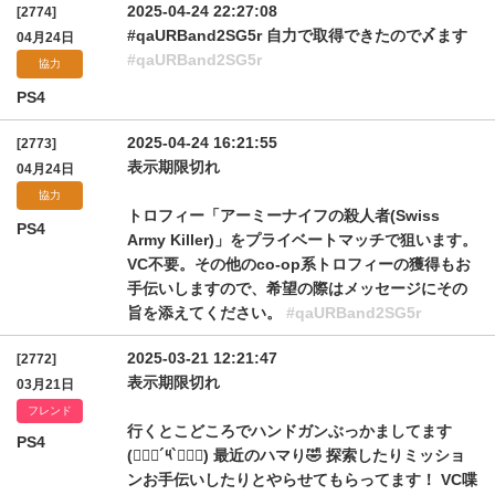
2025-04-24 22:27:08
[2774]
#qaURBand2SG5r 自力で取得できたので〆ます
04月24日
#qaURBand2SG5r
協力
PS4
2025-04-24 16:21:55
[2773]
表示期限切れ
04月24日
協力
トロフィー「アーミーナイフの殺人者(Swiss
PS4
Army Killer)」をプライベートマッチで狙います。
VC不要。その他のco-op系トロフィーの獲得もお
手伝いしますので、希望の際はメッセージにその
旨を添えてください。
#qaURBand2SG5r
2025-03-21 12:21:47
[2772]
表示期限切れ
03月21日
フレンド
行くとこどころでハンドガンぶっかましてます
PS4
(๑⃙⃘´༥`๑⃙⃘) 最近のハマり🤣 探索したりミッショ
ンお手伝いしたりとやらせてもらってます！ VC喋