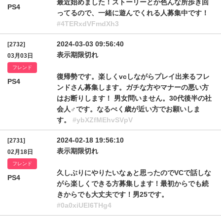
最近始めました！ストーリーとか色んな所歩き回
PS4
ってるので、一緒に遊んでくれる人募集中です！
#4TERxdVFmdXh3
2024-03-03 09:56:40
[2732]
表示期限切れ
03月03日
フレンド
復帰勢です。楽しくvcしながらプレイ出来るフレ
PS4
ンドさん募集します。ガチな方やマナーの悪い方
はお断りします！ 男女問いません。30代後半の社
会人♂です。なるべく歳が近い方でお願いしま
す。
#ybXZfMEhvSVpV
2024-02-18 19:56:10
[2731]
表示期限切れ
02月18日
フレンド
久しぶりにやりたいなぁと思ったのでVCで話しな
PS4
がら楽しくできる方募集します！最初からでも続
きからでも大丈夫です！男25です。
#0a0xiUEl6THg4