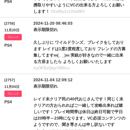
PS4
携取りやすいようにVCの出来る方よろしくお願い
します！
#2aWpZclJfaDBV
2024-11-20 08:46:03
[2758]
表示期限切れ
11月20日
フレンド
久しぶりに ワイルドランズ、ブレイクをしており
PS4
ます レイドは1度2度程度しており フレンドの方募
集してますm(_ _)m 実銃が好きなので一緒に出来
る方居ましたら よろしくお願いいたします
#yOFEzQkpYM0xv
2024-11-04 12:09:12
[2757]
表示期限切れ
11月04日
フレンド
レイド未クリア民の40代おじさんです！同じく未
PS4
クリアの方おられればご一緒して攻略出来れば嬉
しいです！プレイ時間帯は休日は終日可能で平日
は20時半～23時になります。VC必須コンテンツの
ようですので、聞き専さんは申し訳ないです