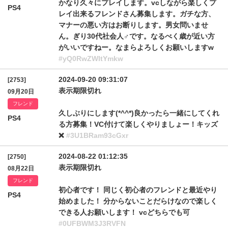
かなり久々にプレイします。vcしながら楽しくプ
PS4
レイ出来るフレンドさん募集します。ガチな方、
マナーの悪い方はお断りします。男女問いませ
ん。ぎり30代社会人♂です。なるべく歳が近い方
がいいですねー。なまらよろしくお願いしますw
#yQ0RwZWItYmkw
2024-09-20 09:31:07
[2753]
表示期限切れ
09月20日
フレンド
久しぶりにします(*^^*)良かったら一緒にしてくれ
PS4
る方募集！VC付けて楽しくやりましょー！キッズ
❌
#3U1BRam93cGxr
2024-08-22 01:12:35
[2750]
表示期限切れ
08月22日
フレンド
初心者です！ 同じく初心者のフレンドと最近やり
PS4
始めました！ 分からないことだらけなので楽しく
できる人お願いします！ vcどちらでも可
#0UFBWM3J3RVFN