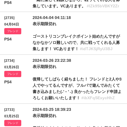
PS4
集しています。VCあります。
#lZk95bVBKY2Zr
2024-04-04 04:11:18
[2735]
表示期限切れ
04月04日
フレンド
ゴーストリコンブレイクポイント始めたんですが
PS4
なかなかソロ難しいので、共に戦ってくれる人募
集します！ VCあります！
#idTJKSjRyU3BJ
2024-03-26 23:22:38
[2734]
表示期限切れ
03月26日
フレンド
復帰してしばらく経ちました！ フレンドと2人や3
PS4
人でやってるんですが、フルパで遊んでみたくて
書き込みました(˶' ᵕ ' ˶) 良かったらフレンド申請よ
ろしくお願いいたします！
#ibXFqSExycHhZ
2024-03-25 18:39:23
[2733]
表示期限切れ
03月25日
フレンド