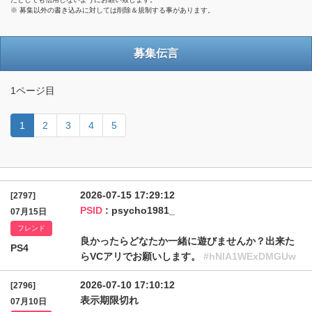
※ 募集以外の書き込みに対しては削除＆規制する事があります。
募集伝言
1ページ目
1
2
3
4
5
2026-07-15 17:29:12
[2797]
PSID
: psycho1981_
07月15日
フレンド
良かったらどなたか一緒に遊びませんか？出来た
PS4
らVCアリでお願いします。
#hNlA1WExDMGUw
2026-07-10 17:10:12
[2796]
表示期限切れ
07月10日