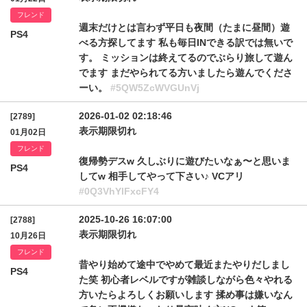
フレンド
週末だけとは言わず平日も夜間（たまに昼間）遊
PS4
べる方探してます 私も毎日INできる訳では無いで
す。 ミッションは終えてるのでぶらり旅して遊ん
でます まだやられてる方いましたら遊んでくださ
ーい。
#5QW5ZcWVGUnVj
2026-01-02 02:18:46
[2789]
表示期限切れ
01月02日
フレンド
復帰勢デスw 久しぶりに遊びたいなぁ〜と思いま
PS4
してw 相手してやって下さい♪ VCアリ
#0Q3VhYlFxcFY4
2025-10-26 16:07:00
[2788]
表示期限切れ
10月26日
フレンド
昔やり始めて途中でやめて最近またやりだしまし
PS4
た笑 初心者レベルですが雑談しながら色々やれる
方いたらよろしくお願いします 揉め事は嫌いなん