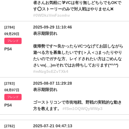
者さんお気軽に🔰VCは有り無しどちらでもOKで
す️⭕️ストーリーのみで対人戦はやりません❌
#0WDkzVmFzcmhv
2025-09-29 11:10:46
[2784]
表示期限切れ
09月29日
フレンド
復帰勢です〜良かったらVCつなげてお話しながら
PS4
遊べる方を募集したいです(＞人＜;)まったりやり
たいのでガチな方、レイドされたい方はごめんな
さいm(._.)mそれではお待ちしております(*^^*)
#mNzg5cEZvTXk4
2025-08-07 11:29:28
[2783]
表示期限切れ
08月07日
フレンド
ゴーストリコンで市街地戦、野戦の実戦的な動き
PS4
方を教えます。
#fSm1OQWQyWWp3
2025-07-21 04:47:13
[2782]