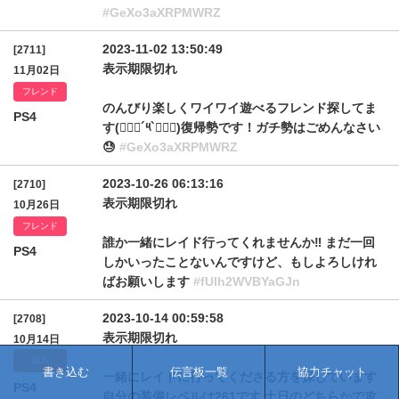
#GeXo3aXRPMWRZ
2023-11-02 13:50:49
[2711]
表示期限切れ
11月02日
フレンド
のんびり楽しくワイワイ遊べるフレンド探してま
PS4
す(๑⃙⃘´༥`๑⃙⃘)復帰勢です！ガチ勢はごめんなさい
😓
#GeXo3aXRPMWRZ
2023-10-26 06:13:16
[2710]
表示期限切れ
10月26日
フレンド
誰か一緒にレイド行ってくれませんか‼️ まだ一回
PS4
しかいったことないんですけど、もしよろしけれ
ばお願いします
#fUlh2WVBYaGJn
2023-10-14 00:59:58
[2708]
表示期限切れ
10月14日
協力
書き込む
伝言板一覧
協力チャット
一緒にレイドに行ってくださる方を探しています
PS4
自分の装備レベルは261です 土日のどちらかで攻