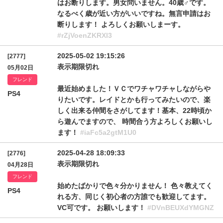
はお断りします。男女問いません。40歳♂です。
なるべく歳が近い方がいいですね。無言申請はお
断りします！ よろしくお願いしまーす。
#rZjVoenZKRXl3
2025-05-02 19:15:26
[2777]
表示期限切れ
05月02日
フレンド
最近始めました！ＶＣでワチャワチャしながらや
PS4
りたいです。レイドとかも行ってみたいので、楽
しく出来る仲間をさがしてます！基本、22時頃か
ら遊んでますので、 時間合う方よろしくお願いし
ます！
#iaFc5a2gtM1U0
2025-04-28 18:09:33
[2776]
表示期限切れ
04月28日
フレンド
始めたばかりで色々分かりません！ 色々教えてく
PS4
れる方、同じく初心者の方誰でも歓迎してます。
VC可です。 お願いします！
#DVnBEUXdYMGNZ