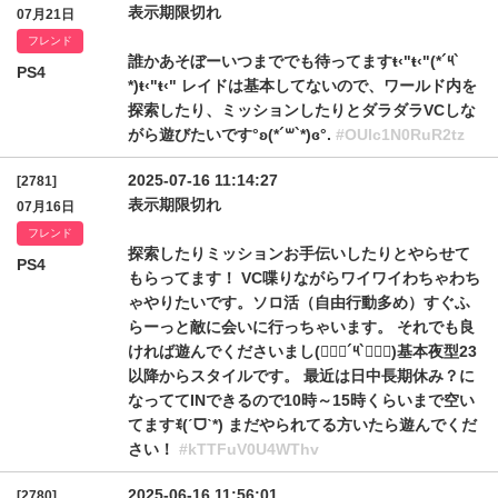
表示期限切れ
07月21日
フレンド
誰かあそぼーいつまででも待ってますŧ‹"ŧ‹"(*´༥`
PS4
*)ŧ‹"ŧ‹" レイドは基本してないので、ワールド内を
探索したり、ミッションしたりとダラダラVCしな
がら遊びたいです°ʚ(*´꒳`*)ɞ°.
#OUlc1N0RuR2tz
2025-07-16 11:14:27
[2781]
表示期限切れ
07月16日
フレンド
探索したりミッションお手伝いしたりとやらせて
PS4
もらってます！ VC喋りながらワイワイわちゃわち
ゃやりたいです。ソロ活（自由行動多め）すぐふ
らーっと敵に会いに行っちゃいます。 それでも良
ければ遊んでくださいまし(๑⃙⃘´༥`๑⃙⃘)基本夜型23
以降からスタイルです。 最近は日中長期休み？に
なっててINできるので10時～15時くらいまで空い
てますꉂ(ˊᗜˋ*) まだやられてる方いたら遊んでくだ
さい！
#kTTFuV0U4WThv
2025-06-16 11:56:01
[2780]