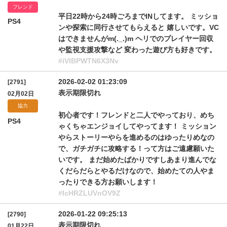
フレンド
平日22時から24時ごろまでINしてます。 ミッショ
PS4
ンや探索に同行させてもらえると 嬉しいです。VC
はできませんがm(._.)m ヘリでのプレイヤー回収
や監視支援攻撃など 変わった遊び方も好きです。
#iVlBPWTN6X3Nv
2026-02-02 01:23:09
[2791]
表示期限切れ
02月02日
協力
初心者です！フレンドと二人でやっており、めち
PS4
ゃくちゃエンジョイしてやってます！ ミッション
やらストーリーやらを進めるのはゆったりめなの
で、ガチガチに攻略する！って方はご遠慮願いた
いです。 まだ始めたばかりですしあまり進んでな
くだらだらとやるだけなので、始めたての人やま
ったりできる方お願いします！
#IcHRZLUVnOV9Z
2026-01-22 09:25:13
[2790]
表示期限切れ
01月22日