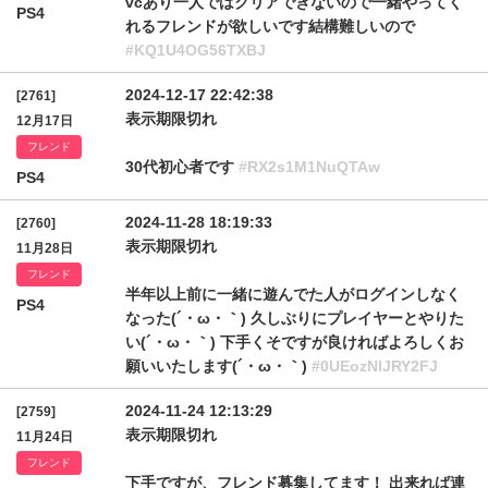
vcあり一人ではクリアできないので一緒やってく
PS4
れるフレンドが欲しいです結構難しいので
#KQ1U4OG56TXBJ
2024-12-17 22:42:38
[2761]
表示期限切れ
12月17日
フレンド
30代初心者です
#RX2s1M1NuQTAw
PS4
2024-11-28 18:19:33
[2760]
表示期限切れ
11月28日
フレンド
半年以上前に一緒に遊んでた人がログインしなく
PS4
なった(´・ω・｀) 久しぶりにプレイヤーとやりた
い(´・ω・｀) 下手くそですが良ければよろしくお
願いいたします(´・ω・｀)
#0UEozNlJRY2FJ
2024-11-24 12:13:29
[2759]
表示期限切れ
11月24日
フレンド
下手ですが、フレンド募集してます！ 出来れば連