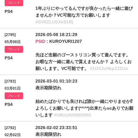
フレンド
1年ぶりにやってるんですが良かったら一緒に遊び
PS4
ませんか？VC可能な方でお願いします
#GV0ZLU0JwS1Rj
2026-05-08 18:21:29
[2795]
PSID
: KUROYURI1207
05月08日
フレンド
先ほど念願のゴーストリコン買って遊んでます。
PS4
お暇な方一緒に遊んで貰えませんか？ よろしくお
願いします。VC可能です。
#1OXJuNkpZZDJn
2026-03-01 01:10:23
[2793]
表示期限切れ
03月01日
フレンド
始めたばかりでも良ければ誰か一緒にやりませか⁉️
PS4
よろしくお願いします(*^^*)出来たらvcありでお願
いします
#UMzlzNXN6SXN3
2026-02-02 23:33:51
[2792]
表示期限切れ
02月02日