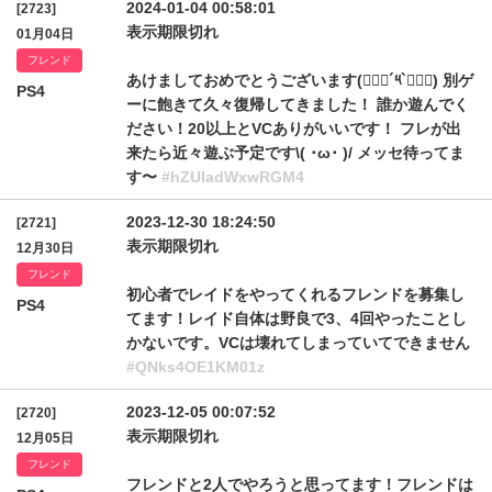
2024-01-04 00:58:01
[2723]
表示期限切れ
01月04日
フレンド
あけましておめでとうございます(๑⃙⃘´༥`๑⃙⃘) 別ゲ
PS4
ーに飽きて久々復帰してきました！ 誰か遊んでく
ださい！20以上とVCありがいいです！ フレが出
来たら近々遊ぶ予定です\( ･ω･ )/ メッセ待ってま
す〜
#hZUladWxwRGM4
2023-12-30 18:24:50
[2721]
表示期限切れ
12月30日
フレンド
初心者でレイドをやってくれるフレンドを募集し
PS4
てます！レイド自体は野良で3、4回やったことし
かないです。VCは壊れてしまっていてできません
#QNks4OE1KM01z
2023-12-05 00:07:52
[2720]
表示期限切れ
12月05日
フレンド
フレンドと2人でやろうと思ってます！フレンドは