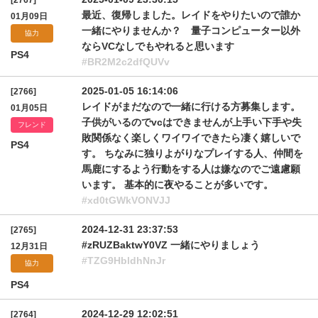
[2767]
最近、復帰しました。レイドをやりたいので誰か
01月09日
一緒にやりませんか？ 量子コンピューター以外
協力
ならVCなしでもやれると思います
PS4
#BR2M2c2dfQUVv
2025-01-05 16:14:06
[2766]
レイドがまだなので一緒に行ける方募集します。
01月05日
子供がいるのでvcはできませんが上手い下手や失
フレンド
敗関係なく楽しくワイワイできたら凄く嬉しいで
PS4
す。 ちなみに独りよがりなプレイする人、仲間を
馬鹿にするよう行動をする人は嫌なのでご遠慮願
います。 基本的に夜やることが多いです。
#xd0tGWkVONVJJ
2024-12-31 23:37:53
[2765]
#zRUZBaktwY0VZ 一緒にやりましょう
12月31日
#TZG9HbldhNnJr
協力
PS4
2024-12-29 12:02:51
[2764]