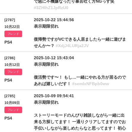
で急に不機嫌なったり暴言吐く方NGっす笑
#3ZHlhZ1JpRzU0
2025-10-22 15:44:56
[2787]
表示期限切れ
10月22日
フレンド
復帰勢ですがVCできる人居ましたら一緒に遊びま
PS4
せんか〜？
#XdjJ4LURja2JV
2025-10-12 15:43:04
[2786]
表示期限切れ
10月12日
フレンド
復活勢です〜！ もし…一緒にやれる方が居るので
PS4
あれば嬉しいだす！
#semIxNFBpb0ww
2025-10-09 09:54:41
[2785]
表示期限切れ
10月09日
フレンド
ストーリーモードのんびり雑談しながら一緒に出
PS4
来る方探してます！ 一通りクリアしてますのでお
手伝いしながら楽しめたらなと思ってます！ 初心