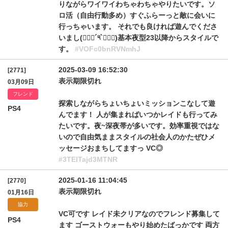
りながらワイワイわちゃわちゃやりたいです。ソ
ロ活（自由行動多め）すぐふらーっと敵に会いに
行っちゃいます。 それでも良ければ遊んでくださ
いまし(๑⃙⃘´༥`๑⃙⃘)基本夜型23以降からスタイルで
す。
#VOFc0bnRVNmhJ
2025-03-09 16:52:30
[2771]
表示期限切れ
03月09日
フレンド
探索しながらちょいちょいミッションこなして遊
PS4
んでます！ 人が集まればいつかレイドも行ってみ
たいです。夜~深夜帯が多いです。効率重視ではな
いので自由気ままスタイルの社会人のかたぜひメ
ッセージおまちしてますっ VC◎
#3TElTajd3MTNR
2025-01-16 11:04:45
[2770]
表示期限切れ
01月16日
協力
VC可です レイド未クリアなのでフレンド募集して
PS4
ます ゴーストウォーもやり始めたばっかです 両方