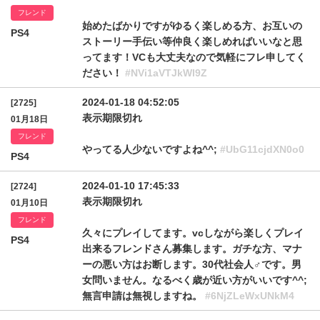
フレンド
始めたばかりですがゆるく楽しめる方、お互いの
PS4
ストーリー手伝い等仲良く楽しめればいいなと思
ってます！VCも大丈夫なので気軽にフレ申してく
ださい！
#NVi1aVTJkWl9Z
2024-01-18 04:52:05
[2725]
表示期限切れ
01月18日
フレンド
やってる人少ないですよね^^;
#UbG11cjdXN0o0
PS4
2024-01-10 17:45:33
[2724]
表示期限切れ
01月10日
フレンド
久々にプレイしてます。vcしながら楽しくプレイ
PS4
出来るフレンドさん募集します。ガチな方、マナ
ーの悪い方はお断します。30代社会人♂です。男
女問いません。なるべく歳が近い方がいいです^^;
無言申請は無視しますね。
#6NjZLeWxUNkM4