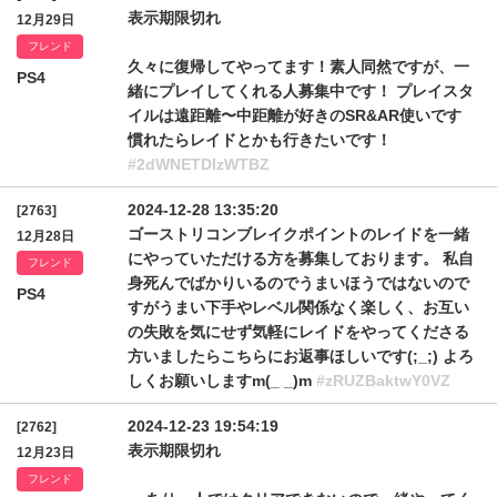
表示期限切れ
12月29日
フレンド
久々に復帰してやってます！素人同然ですが、一
PS4
緒にプレイしてくれる人募集中です！ プレイスタ
イルは遠距離〜中距離が好きのSR&AR使いです
慣れたらレイドとかも行きたいです！
#2dWNETDIzWTBZ
2024-12-28 13:35:20
[2763]
ゴーストリコンブレイクポイントのレイドを一緒
12月28日
にやっていただける方を募集しております。 私自
フレンド
身死んでばかりいるのでうまいほうではないので
PS4
すがうまい下手やレベル関係なく楽しく、お互い
の失敗を気にせず気軽にレイドをやってくださる
方いましたらこちらにお返事ほしいです(;_;) よろ
しくお願いしますm(_ _)m
#zRUZBaktwY0VZ
2024-12-23 19:54:19
[2762]
表示期限切れ
12月23日
フレンド