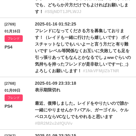
でも、どちらか片方だけでもよければお願いしま
す！
#SSjNDT1JPLWJJ
2025-01-16 01:52:25
[2769]
フレンドになってくださる方を募集しておりま
01月16日
す！（レイドも一緒に行けたら嬉しいです） ボイ
フレンド
スチャットなしでもいいよーと言う方だと有り難
PS4
いです レベル等関係なくお互いに失敗しても足を
引っ張りあってもなんとかなるでしょwwぐらいの
気持ちを持ったフレンドが是非欲しいですー(;_;)
よろしくお願いします！
#1NkVFMjlZbTNR
2025-01-09 23:33:18
[2768]
表示期限切れ
01月09日
フレンド
最近、復帰しました。レイドをやりたいので誰か
PS4
一緒にやりませんか？バアル、ガーゴイル、ケル
ベロスならVCなしでもやれると思います
#BR2M2c2dfQUVv
2025-01-09 23:30:15