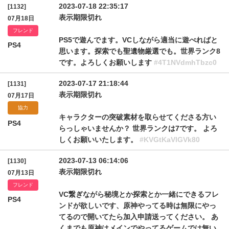
2023-07-18 22:35:17
[1132]
表示期限切れ
07月18日
フレンド
PS5で遊んでます。VCしながら適当に遊べればと
PS4
思います。探索でも聖遺物厳選でも。世界ランク8
です。よろしくお願いします
#4T1NVdmhTbzc0
2023-07-17 21:18:44
[1131]
表示期限切れ
07月17日
協力
キャラクターの突破素材を取らせてくださる方い
PS4
らっしゃいませんか？ 世界ランクは7です。 よろ
しくお願いいたします。
#KVGtKaVlGVk80
2023-07-13 06:14:06
[1130]
表示期限切れ
07月13日
フレンド
VC繋ぎながら秘境とか探索とか一緒にできるフレ
PS4
ンドが欲しいです、原神やってる時は無限にやっ
てるので開いてたら加入申請送ってください。 あ
くまでも原神はメインでやってるゲームでは無い