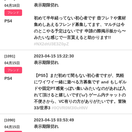
表示期限切れ
04月18日
フレンド
初めて半年経ってない初心者です 壺フレ？や素材
PS4
集めしあえるフレンド募集してます、マルチは今
のとこやる予定はないです 申請の際掲示板から〜
みたいな感じで一言貰えると助かります!!
#NX2dtU3E3Z0pZ
2023-04-15 15:22:30
[1091]
表示期限切れ
04月15日
フレンド
【PS5】まだ初めて間もない初心者ですが、気軽
PS4
にワイワイ一緒に遊べる方募集です and もしギル
ドや固定PT感覚っぽい集いみたいなのがあれば入
れて頂けると嬉しいです('ω') ゲーム内チャットの
不便さから、VC有りの方がありがたいです。冒険
33/世界3
#0OVR0M3l0cHNV
2023-04-15 03:53:49
[1090]
表示期限切れ
04月15日