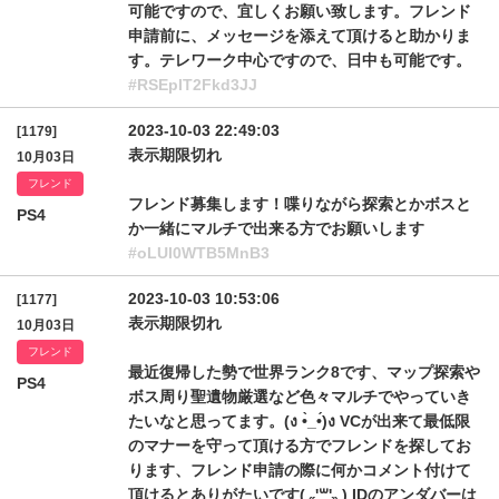
可能ですので、宜しくお願い致します。フレンド
申請前に、メッセージを添えて頂けると助かりま
す。テレワーク中心ですので、日中も可能です。
#RSEpIT2Fkd3JJ
2023-10-03 22:49:03
[1179]
表示期限切れ
10月03日
フレンド
フレンド募集します！喋りながら探索とかボスと
PS4
か一緒にマルチで出来る方でお願いします
#oLUl0WTB5MnB3
2023-10-03 10:53:06
[1177]
表示期限切れ
10月03日
フレンド
最近復帰した勢で世界ランク8です、マップ探索や
PS4
ボス周り聖遺物厳選など色々マルチでやっていき
たいなと思ってます。(ง •̀_•́)ง VCが出来て最低限
のマナーを守って頂ける方でフレンドを探してお
ります、フレンド申請の際に何かコメント付けて
頂けるとありがたいです( ˶'꒳'˵ ) IDのアンダバーは