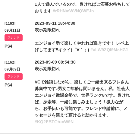
1人で遊んでいるので、良ければご応募お待ちして
おります
#rRHNmWVNQWFJn
2023-09-11 18:44:30
[1163]
表示期限切れ
09月11日
フレンド
エンジョイ勢て楽しくやれれば良きです！ レベ上
PS4
げしてます‼️キツイ(゜∀｀；)
#vLW9ZQl9McHZJ
2023-09-09 08:54:30
[1162]
表示期限切れ
09月09日
フレンド
VCで雑談しながら、楽しくご一緒出来るフレさん
PS4
募集中です♪男女ご年齢は問いません。私、社会人
エンジョイ微課金勢で、世界ランク8です。良けれ
ば、探索等、一緒に楽しみましょう！微力なが
ら、お手伝いも可能です。フレンド申請前に、メ
ッセージを添えて頂けると助かります。
#KQ2FBTGtucW9N