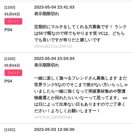
2023-05-04 23:41:03
[1103]
表示期限切れ
05月04日
フレンド
定期的にマルチをしてくれる方募集です！ ランク
PS4
は56で暇なので何でもやります笑 VCは、どちら
でも良いですが有りだと嬉しいです
#Rdm82Zmc3NFdZ
2023-05-04 23:04:04
[1102]
表示期限切れ
05月04日
フレンド
一緒に楽しく遊べるフレンドさん募集します まだ
PS4
世界ランク5なのでそこまで差がない方いらっしゃ
いましたら一緒に強くなって突破素材集めや聖遺
物厳選とか回れたらいいなーって思ってます。 vc
は日によって出来ない日もありますのでご了承く
ださい！よろしくお願いしますー！
#4YThKcDFPNVNN
2023-05-03 13:06:00
[1101]