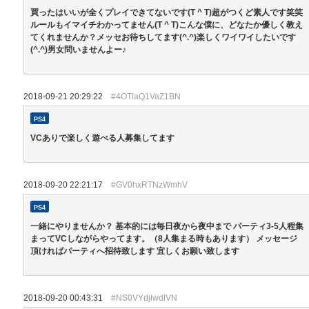
買ったはいいが全くプレイできてないです(T ^ T)超がつくど素人です笑笑
ルールもイマイチわかってません(T ^ T)こんな僕に、どなたか優しく教え
てくれませんか？メッセお待ちしてます(^.^)楽しくワイワイしたいです
(^.^)男女問いませんよー♪
2018-09-21 20:29:22
#4OTlaQ1VaZ1BN
PS4
VCありで楽しく遊べる人募集してます
2018-09-20 22:21:17
#GV0hxRTNzWmhV
PS4
一緒にやりませんか？ 基本的には毎日夜から夜中まで パーティ3-5人程集
まってVCしながらやってます。（8人集まる時もあります） メッセージ
頂ければパーティへ招待致します 宜しくお願い致します
2018-09-20 00:43:31
#NS0VYdjlwdlVN