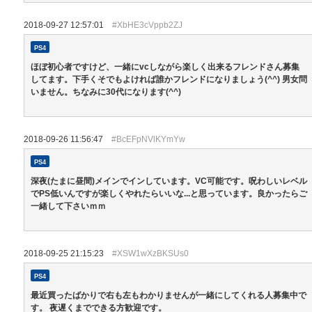
2018-09-27 12:57:01
#XbHE3cVppb2ZJ
PS4
ほぼ初心者ですけど、一緒にvcしながら楽しく出来るフレンドさん募集
してます。下手くそでもよければ誰かフレンドになりましょう(^^) 男女問
いません。ちなみに30代になります(^^)
2018-09-26 11:56:47
#BcEFpNVlKYmYw
PS4
深夜(たまに昼間)メインでインしています。VC可能です。呪わしいレベル
でPS低いんですが楽しくやれたらいいな...と思っています。良かったらご
一緒して下さいｍｍ
2018-09-25 21:15:23
#XSW1wXzBKSUs0
PS4
最近買ったばかりで右も左もわかりませんが一緒にしてくれる人募集中で
す。 夜遅くまでできる方歓迎です。