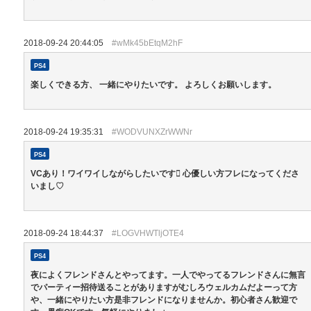
2018-09-24 20:44:05
#wMk45bEtqM2hF
PS4
楽しくできる方、 一緒にやりたいです。 よろしくお願いします。
2018-09-24 19:35:31
#WODVUNXZrWWNr
PS4
VCあり！ワイワイしながらしたいです 心優しい方フレになってくださ
いまし♡
2018-09-24 18:44:37
#LOGVHWTljOTE4
PS4
夜によくフレンドさんとやってます。一人でやってるフレンドさんに無言
でパーティー招待送ることがありますがむしろウェルカムだよーって方
や、一緒にやりたい方是非フレンドになりませんか。初心者さん歓迎で