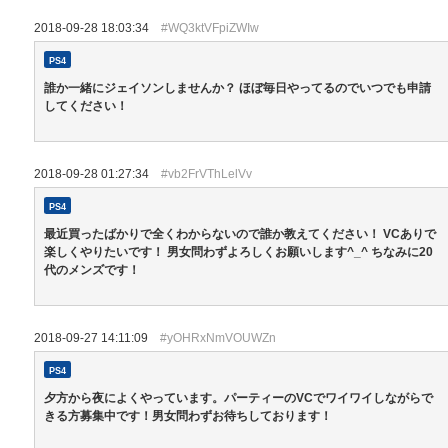
2018-09-28 18:03:34
#WQ3ktVFpiZWIw
PS4
誰か一緒にジェイソンしませんか？ ほぼ毎日やってるのでいつでも申請
してください！
2018-09-28 01:27:34
#vb2FrVThLelVv
PS4
最近買ったばかりで全くわからないので誰か教えてください！ VCありで
楽しくやりたいです！ 男女問わずよろしくお願いします^_^ ちなみに20
代のメンズです！
2018-09-27 14:11:09
#yOHRxNmVOUWZn
PS4
夕方から夜によくやっています。パーティーのVCでワイワイしながらで
きる方募集中です！男女問わずお待ちしております！