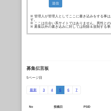
※ 管理人が管理人としてここに書き込みをする事
す。
※ ここは出会い系サイトではありません。異性と
※ 募集以外の書き込みに対しては削除＆規制する
募集伝言板
5ページ目
最新
3
4
5
6
7
No
投稿日
PSID