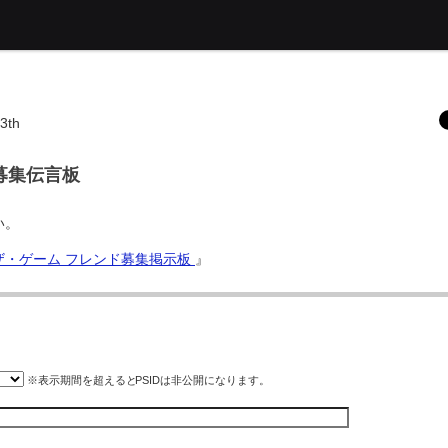
3th
h用募集伝言板
い。
 ザ・ゲーム フレンド募集掲示板
』
※表示期間を超えると
PSID
は非公開になります。