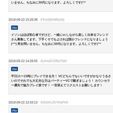
いません。ちなみに30代になります。よろしくです(^^
2018-09-22 15:26:36
#TcmZkNWtla1Nj
PS4
イソンはほぼ初心者ですけど、一緒にvcしながら楽しく出来るフレンド
さん募集してます。下手くそでもよければ誰かフレンドになりましょう
(^^) 男女問いません。ちなみに30代になります。よろしくです(^^
2018-09-22 14:28:05
#yVmxEV2RwTzNr
PS4
平日11〜15時にプレイできる方！ VCどちらでもいいですがかなりうるさ
いのでそれでも大丈夫な方はパーティーVCで騒ぎましょう！ カウンセラ
ー優先で協力プレイ派です！ 一言添えてリクエストお願いします！
2018-09-22 12:33:13
#2NGhUZVVKaFhN
PS4