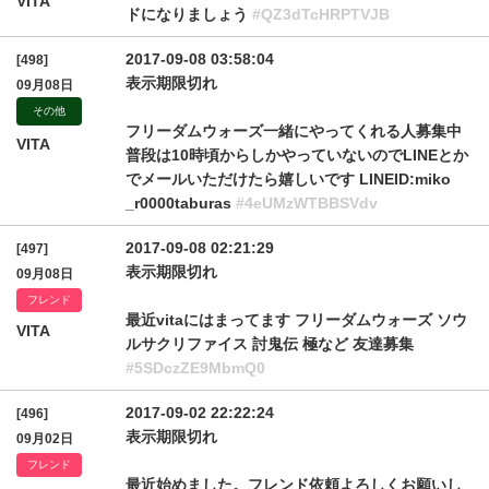
VITA
ドになりましょう
#QZ3dTcHRPTVJB
2017-09-08 03:58:04
[498]
表示期限切れ
09月08日
その他
フリーダムウォーズ一緒にやってくれる人募集中
VITA
普段は10時頃からしかやっていないのでLINEとか
でメールいただけたら嬉しいです LINEID:miko
_r0000taburas
#4eUMzWTBBSVdv
2017-09-08 02:21:29
[497]
表示期限切れ
09月08日
フレンド
最近vitaにはまってます フリーダムウォーズ ソウ
VITA
ルサクリファイス 討鬼伝 極など 友達募集
#5SDczZE9MbmQ0
2017-09-02 22:22:24
[496]
表示期限切れ
09月02日
フレンド
最近始めました。フレンド依頼よろしくお願いし