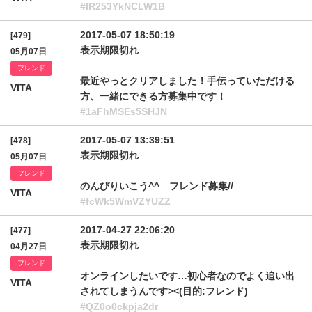
#lR253YkNCLW1B
2017-05-07 18:50:19
[479]
表示期限切れ
05月07日
フレンド
最近やっとクリアしました！手伝っていただける
VITA
方、一緒にできる方募集中です！
#1aFhMSEs5SHJN
2017-05-07 13:39:51
[478]
表示期限切れ
05月07日
フレンド
のんびりいこう^^ フレンド募集//
VITA
#fcWk5WmVZYUZZ
2017-04-27 22:06:20
[477]
表示期限切れ
04月27日
フレンド
オンラインしたいです…初心者なのでよく追い出
VITA
されてしまうんです><(目的:フレンド)
#QZ0o0ckpja2dr