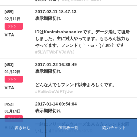
2017-02-11 18:47:13
[455]
表示期限切れ
02月11日
フレンド
IDはKanimisohananizoです。データ消して復帰
VITA
しました。主に対人やってます。もちろん協力も
やってます。フレンド ( ｀・ω・´)ﾉ ﾖﾛｼｸｰです
#5LWFWbFVJdWtJ
2017-01-22 16:38:49
[453]
表示期限切れ
01月22日
フレンド
どんな人でもフレンド以来よろしくです。
VITA
#RaEw5cVdPTjUw
2017-01-14 00:54:04
[452]
表示期限切れ
01月14日
フレンド
一緒にフリーダムウォーズ出来る方フレンドお願
VITA
書き込む
伝言板一覧
協力チャット
いします!
#0OHIwTVkxcXNR