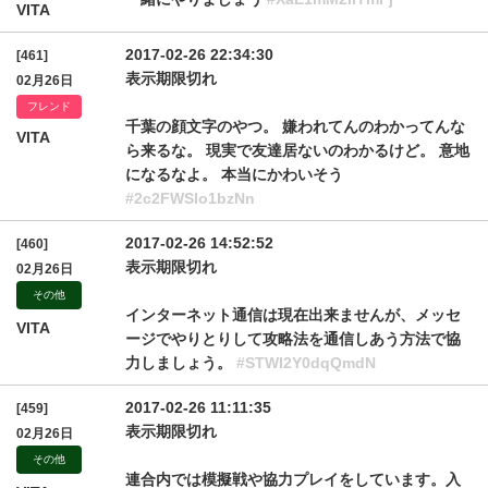
VITA
2017-02-26 22:34:30
[461]
表示期限切れ
02月26日
フレンド
千葉の顔文字のやつ。 嫌われてんのわかってんな
VITA
ら来るな。 現実で友達居ないのわかるけど。 意地
になるなよ。 本当にかわいそう
#2c2FWSlo1bzNn
2017-02-26 14:52:52
[460]
表示期限切れ
02月26日
その他
インターネット通信は現在出来ませんが、メッセ
VITA
ージでやりとりして攻略法を通信しあう方法で協
力しましょう。
#STWl2Y0dqQmdN
2017-02-26 11:11:35
[459]
表示期限切れ
02月26日
その他
連合内では模擬戦や協力プレイをしています。入