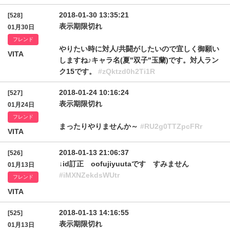
2018-01-30 13:35:21
[528]
表示期限切れ
01月30日
フレンド
やりたい時に対人/共闘がしたいので宜しく御願い
VITA
しますね♪キャラ名(夏"双子"玉蘭)です。対人ラン
ク15です。
#zQktzd0h2Ti1R
2018-01-24 10:16:24
[527]
表示期限切れ
01月24日
フレンド
まったりやりませんか～
#RU2g0TTZpcFRr
VITA
2018-01-13 21:06:37
[526]
↓id訂正 oofujiyuutaです すみません
01月13日
#iMXNZekdsWUtr
フレンド
VITA
2018-01-13 14:16:55
[525]
表示期限切れ
01月13日