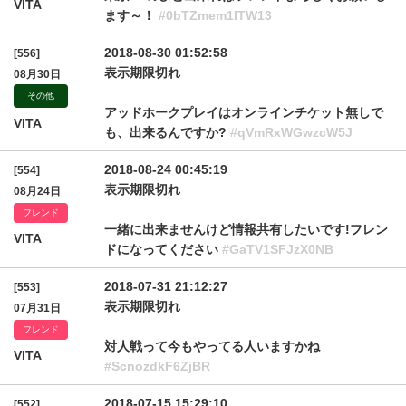
VITA
ます～！
#0bTZmem1ITW13
2018-08-30 01:52:58
[556]
表示期限切れ
08月30日
その他
アッドホークプレイはオンラインチケット無しで
VITA
も、出来るんですか?
#qVmRxWGwzcW5J
2018-08-24 00:45:19
[554]
表示期限切れ
08月24日
フレンド
一緒に出来ませんけど情報共有したいです!フレン
VITA
ドになってください
#GaTV1SFJzX0NB
2018-07-31 21:12:27
[553]
表示期限切れ
07月31日
フレンド
対人戦って今もやってる人いますかね
VITA
#ScnozdkF6ZjBR
2018-07-15 15:29:10
[552]