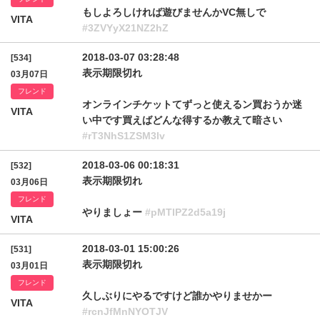
もしよろしければ遊びませんかVC無しで
VITA
#3ZVYyX21NZ2hZ
2018-03-07 03:28:48
[534]
表示期限切れ
03月07日
フレンド
オンラインチケットてずっと使えるン買おうか迷
VITA
い中です買えばどんな得するか教えて暗さい
#rT3NhS1ZSM3lv
2018-03-06 00:18:31
[532]
表示期限切れ
03月06日
フレンド
やりましょー
#pMTlPZ2d5a19j
VITA
2018-03-01 15:00:26
[531]
表示期限切れ
03月01日
フレンド
久しぶりにやるですけど誰かやりませかー
VITA
#rcnJfMnNYOTJV