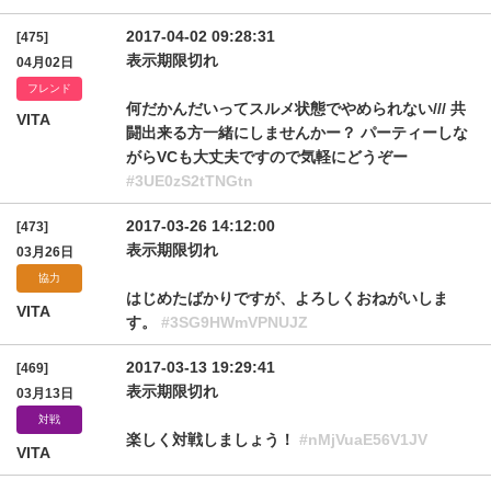
2017-04-02 09:28:31
[475]
表示期限切れ
04月02日
フレンド
何だかんだいってスルメ状態でやめられない/// 共
VITA
闘出来る方一緒にしませんかー？ パーティーしな
がらVCも大丈夫ですので気軽にどうぞー
#3UE0zS2tTNGtn
2017-03-26 14:12:00
[473]
表示期限切れ
03月26日
協力
はじめたばかりですが、よろしくおねがいしま
VITA
す。
#3SG9HWmVPNUJZ
2017-03-13 19:29:41
[469]
表示期限切れ
03月13日
対戦
楽しく対戦しましょう！
#nMjVuaE56V1JV
VITA