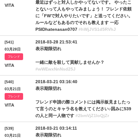
最近はずっと対人しかやってないです。 やったこ
VITA
とないって人もやってみましょう！ フレンド依頼
に「FWで対人やりたいです」と送ってください。
ルールなどもあるのでそれも教えます 一応
PSIDhatenasan0707
#hWjJVS1d5RVhJ
2018-03-28 21:53:41
[541]
表示期限切れ
03月28日
フレンド
一緒に敵を殺して貢献しませんか？
VITA
#wWEwxNnNsd25J
2018-03-21 03:16:40
[540]
表示期限切れ
03月21日
フレンド
フレンド申請の際コメントには掲示板見ましたっ
VITA
て言うのとキャラ名を教えてください♪因みに539
の人と同一人物です
#2bmVjZ1loQjZr
2018-03-21 03:14:11
[539]
表示期限切れ
03月21日