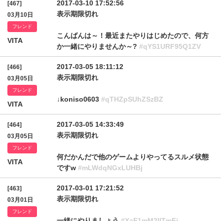
2017-03-10 17:52:56
[467]
表示期限切れ
03月10日
フレンド
こんばんは～！最近またやりはじめたので、何方
VITA
か一緒にやりませんか～?
#qYS1URF95Q1ZV
2017-03-05 18:11:12
[466]
表示期限切れ
03月05日
フレンド
↓koniso0603
#qTHZpSUhZSzBZ
VITA
2017-03-05 14:33:49
[464]
表示期限切れ
03月05日
フレンド
何だかんだで他のゲームよりやってるスルメ状態
VITA
ですw
#mLWdqNGxLUHBj
2017-03-01 17:21:52
[463]
表示期限切れ
03月01日
フレンド
一緒にやりましょう
#XaE1mM2lITmFj