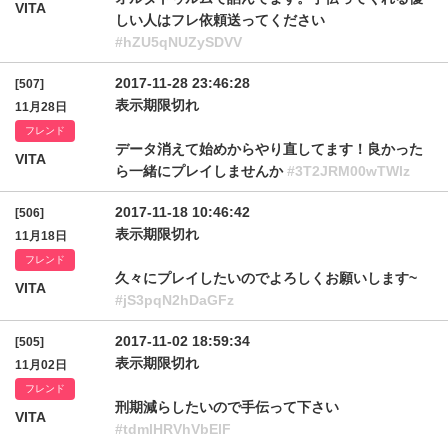
VITA
しい人はフレ依頼送ってください
#hZU5qNUZySDVV
2017-11-28 23:46:28
[507]
表示期限切れ
11月28日
フレンド
データ消えて始めからやり直してます！良かった
VITA
ら一緒にプレイしませんか
#3T2JRM00wTWlz
2017-11-18 10:46:42
[506]
表示期限切れ
11月18日
フレンド
久々にプレイしたいのでよろしくお願いします~
VITA
#jS3pqN2hDaGFz
2017-11-02 18:59:34
[505]
表示期限切れ
11月02日
フレンド
刑期減らしたいので手伝って下さい
VITA
#tdmlHRVhVbElF