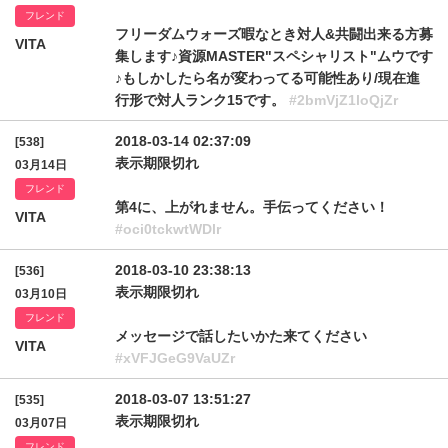
フレンド
フリーダムウォーズ暇なとき対人&共闘出来る方募
VITA
集します♪資源MASTER"スペシャリスト"ムウです
♪もしかしたら名が変わってる可能性あり/現在進
行形で対人ランク15です。
#2bmVjZ1loQjZr
2018-03-14 02:37:09
[538]
表示期限切れ
03月14日
フレンド
第4に、上がれません。手伝ってください！
VITA
#oci0tckwtWDlr
2018-03-10 23:38:13
[536]
表示期限切れ
03月10日
フレンド
メッセージで話したいかた来てください
VITA
#xVFJGeG9VaUZr
2018-03-07 13:51:27
[535]
表示期限切れ
03月07日
フレンド