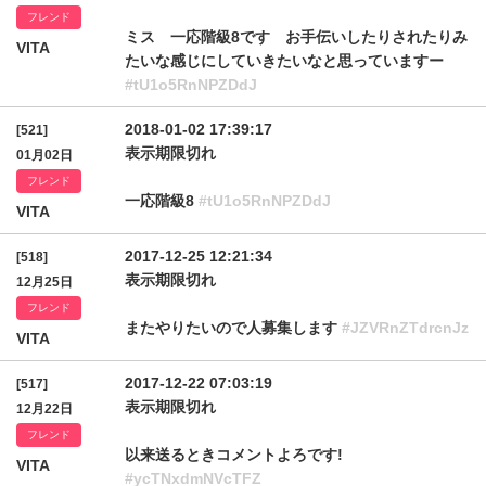
フレンド
ミス 一応階級8です お手伝いしたりされたりみ
VITA
たいな感じにしていきたいなと思っていますー
#tU1o5RnNPZDdJ
2018-01-02 17:39:17
[521]
表示期限切れ
01月02日
フレンド
一応階級8
#tU1o5RnNPZDdJ
VITA
2017-12-25 12:21:34
[518]
表示期限切れ
12月25日
フレンド
またやりたいので人募集します
#JZVRnZTdrcnJz
VITA
2017-12-22 07:03:19
[517]
表示期限切れ
12月22日
フレンド
以来送るときコメントよろです!
VITA
#ycTNxdmNVcTFZ