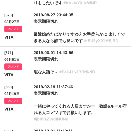
りもしたいです
#KVkIyYXllcWNR
2019-08-27 23:44:35
[573]
表示期限切れ
08月27日
フレンド
最近始めたばかりですゆえお手柔らかに 楽しくで
VITA
きる人なら誰でも良いです
#tSU9yX01MSjRN
2019-06-01 14:43:56
[571]
表示期限切れ
06月01日
フレンド
暇な人話そ～
#PeGI1b3BRNkdB
VITA
2019-02-19 11:37:46
[568]
表示期限切れ
02月19日
フレンド
一緒にやってくれる人居ますかー 敬語&ルール守
VITA
れる人コメツキでお願いします。
#jb0VaZWdiNUNn