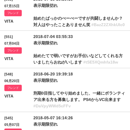
表示期限切れ
07月15日
フレンド
始めたばっかのぺーぺーですが共闘しませんか？
VITA
対人はやったことありません笑
#BazZ2ZXhkUlc0
2018-07-04 03:55:33
[551]
表示期限切れ
07月04日
フレンド
始めたてで弱いですがお手伝いなどしてくれる方
VITA
いましたらおねがいします
#tSE5XQmhfa18w
2018-06-20 19:39:18
[548]
表示期限切れ
06月20日
フレンド
刑期0目指してやり始めました、一緒にボランティ
VITA
ア出来る方を募集します。 PS4からVC出来ます
#DaVpyWWd5cFFv
2018-05-07 16:14:26
[545]
表示期限切れ
05月07日