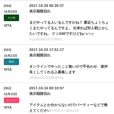
2017-10-29 08:39:37
[504]
表示期限切れ
10月29日
その他
まだやってる人いるんですかね？ 最近ちょくちょ
VITA
くまたやってるんですよ。 出来れば対人戦とかし
たいですね。 クソAIMですけどねハハッ
#yaVdWcGFYcW9z
2017-10-23 17:51:17
[503]
表示期限切れ
10月23日
練習
オンラインでやったこと無いので手合わせ、後仲
VITA
良くしてくれる人募集します
#PNkdGbGVMUFUw
2017-10-16 00:10:07
[502]
表示期限切れ
10月16日
フレンド
アイテムとか分からないのでパーティーなどで教
VITA
えてください
#4UkxLcll5azZn