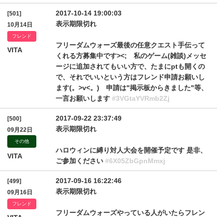
2017-10-14 19:00:03
[501]
表示期限切れ
10月14日
フレンド
フリーダムウォーズ最後の任意クエスト手伝って
VITA
くれる方募集中です><; 私のゲーム(雑談)メッセ
ージに追加されてもいい方で、たまにptも開くの
で、それでいいという方はフレンド申請お願いし
ます(。>v<。) 申請は"掲示板からきました"等、
一言お願いします
#3VGtaYVRmb2Zj
2017-09-22 23:37:49
[500]
表示期限切れ
09月22日
その他
ハロウィンに縛り対人大会を開催予定です 是非、
VITA
ご参加ください
#6X05ZbGpnMmxj
2017-09-16 16:22:46
[499]
表示期限切れ
09月16日
フレンド
フリーダムウォーズやっている人がいたらフレン