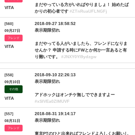
まだやっている方がいればやりましょ！ 始めたば
VITA
かりの初心者です
#ZTnRuaUFLNGFj
2018-09-27 18:58:52
[560]
表示期限切れ
09月27日
フレンド
まだやってる人がいましたら、フレンドになりま
VITA
せんか？ 申請する時にFWとか何か一言あると有
り難いです。
#JNXY0Yl9ydzgw
2018-09-10 22:26:13
[558]
表示期限切れ
09月10日
その他
アドホックはオンチケ無しでできますよー
VITA
#xSlVEa0ZIMUVF
2018-08-31 19:14:17
[557]
表示期限切れ
08月31日
フレンド
東京PTのひと出来ればフレンドよろしくお願いし