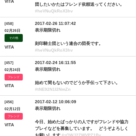
VITA
団したいかたはフレンド依頼送ってください。
#heVNuQkRoX3hv
2017-02-26 11:07:42
[458]
表示期限切れ
02月26日
その他
刻印騎士団という連合の団長です。
VITA
#heVNuQkRoX3hv
2017-02-24 16:11:55
[457]
表示期限切れ
02月24日
フレンド
始めて間もないのでどうか手伝って下さい。
VITA
#tNE92N1I2NmZn
2017-02-12 10:06:09
[456]
表示期限切れ
02月12日
フレンド
今日、始めたばっかりの人ですがフレンドや協力
VITA
プレイなどを募集しています。 どうぞよろしく
お願いします
#zQWJ2ZWVPZ1Bv