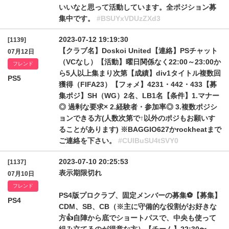
いいなと思って活動しています。全ポジション募
集中です。
#BSUYxVDUzZXd3
2023-07-12 19:19:30
[1139]
【クラブ名】Doskoi United【連絡】PSチャット
07月12日
（VCなし）【活動】曜日関係なく22:00～23:00か
フレンド
ら5人以上集まり次第【成績】div1タイトル複数回
PS5
獲得（FIFA23）【フォメ】4231・442・433【募
集ポジ】SH（WG）2名、LB1名【条件】1.マナー
◎ 過剰な要求× 2.経験者・参加率◎ 3.複数ポジシ
ョンできる方(人数次第で↑以外のポジもお願いす
ることがあります) ※BAGGIO627かrockheatまで
ご連絡を下さい。
#CUlBuSU4tSVY0
2023-07-10 20:25:53
[1137]
表示期限切れ
07月10日
フレンド
PS4版プロクラブ、固定メンバーの募集⚽️【募集】
PS4
CDM、SB、CB（※主に守備的な役割がお好きな
方👍自陣から底でショートパスで、中央も使って