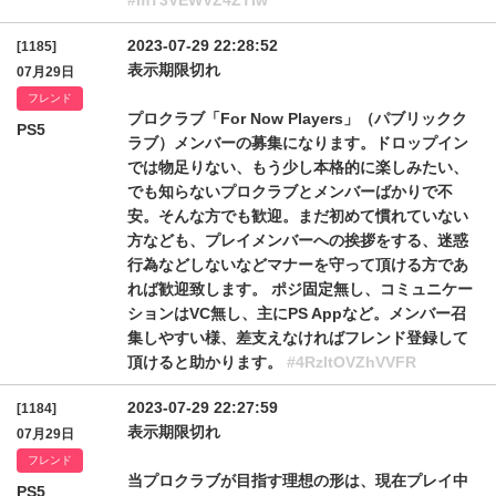
#mT3VEWVZ4ZTIw
2023-07-29 22:28:52
[1185]
表示期限切れ
07月29日
フレンド
プロクラブ「For Now Players」（パブリックク
PS5
ラブ）メンバーの募集になります。ドロップイン
では物足りない、もう少し本格的に楽しみたい、
でも知らないプロクラブとメンバーばかりで不
安。そんな方でも歓迎。まだ初めて慣れていない
方なども、プレイメンバーへの挨拶をする、迷惑
行為などしないなどマナーを守って頂ける方であ
れば歓迎致します。 ポジ固定無し、コミュニケー
ションはVC無し、主にPS Appなど。メンバー召
集しやすい様、差支えなければフレンド登録して
頂けると助かります。
#4RzltOVZhVVFR
2023-07-29 22:27:59
[1184]
表示期限切れ
07月29日
フレンド
当プロクラブが目指す理想の形は、現在プレイ中
PS5