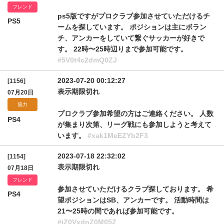
フレンド
ps5版ですがプロクラブ参加させていただけるチ
PS5
ームを探しています。 ポジションは主にボラン
チ、アンカーをしていて繋ぐサッカーが好きで
す。 22時〜25時辺りまで参加可能です。
#5V0t4c2dmQ0ZJ
2023-07-20 00:12:27
[1156]
表示期限切れ
07月20日
協力
プロクラブ参加希望の方はご連絡ください。 人数
PS4
が集まり次第、リーグ戦にも参加しようと考えて
います。
#xak1MeEZYb2F3
2023-07-18 22:32:02
[1154]
表示期限切れ
07月18日
フレンド
参加させていただけるクラブ探しております。 希
PS4
望ポジションはSB、アンカーです。 活動時間は
21〜25時の間であれば参加可能です。
#jZ0VxdnZ0M05Z