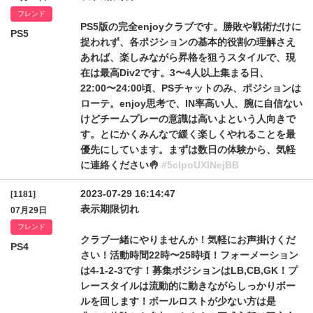
フレンド
PS5版の完全enjoyクラブです。勝敗や戦術だけに
PS5
捉われず、各ポジションの基本的役割の理解さえ
あれば、楽しみながら昇格を狙うスタイルで、現
在は最高Div2です。3〜4人以上集まる日、
22:00〜24:00頃、PSチャットのみ、ポジションは
ローテ。enjoy思考で、IN率高い人、腕に自信ない
けどチームプレーの意識は高いよという人向きで
す。とにかくみんなで緩く楽しくやれることを最
優先にしています。まずは数日の体験から、気軽
に連絡ください🤚
#5clpoUXlNejBB
2023-07-29 16:14:47
[1181]
表示期限切れ
07月29日
フレンド
クラブ一緒にやりませんか！気軽にお声掛けくだ
PS4
さい！活動時間22時〜25時頃！フォーメーション
は4-1-2-3です！募集ポジションはLB,CB,GK！プ
レースタイルは流動的に動きながらしっかりボー
ルを回します！ボールロストが少ない方は是