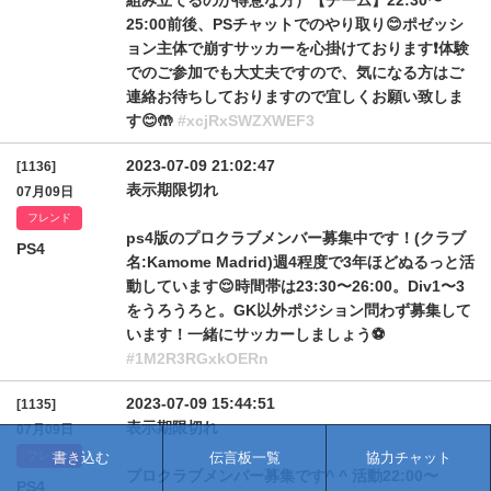
組み立てるのが得意な方）【チーム】22:30〜
25:00前後、PSチャットでのやり取り😊ポゼッシ
ョン主体で崩すサッカーを心掛けております❗️体験
でのご参加でも大丈夫ですので、気になる方はご
連絡お待ちしておりますので宜しくお願い致しま
す😊🤲
#xcjRxSWZXWEF3
2023-07-09 21:02:47
[1136]
表示期限切れ
07月09日
フレンド
ps4版のプロクラブメンバー募集中です！(クラブ
PS4
名:Kamome Madrid)週4程度で3年ほどぬるっと活
動しています😌時間帯は23:30〜26:00。Div1〜3
をうろうろと。GK以外ポジション問わず募集して
います！一緒にサッカーしましょう⚽️
#1M2R3RGxkOERn
2023-07-09 15:44:51
[1135]
表示期限切れ
07月09日
フレンド
書き込む
伝言板一覧
協力チャット
プロクラブメンバー募集です^ ^ 活動22:00〜
PS4