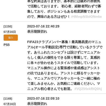
単な約束はありますが、基本的には緩めの雰囲気
で活動しております。 初心者、経験者問わずで募
集しており、ポジションもある程度調整できます
ので、興味のある方はぜひ！
#4MmpNSldONmIw
2023-07-16 22:40:29
[1150]
表示期限切れ
07月16日
協力
FIFA23クラブメンバー募集！最高難易度のマニュ
PS5
アル(オール手動設定)専門で活動しているクラブで
す。ありふれたコンセプトは設けずにマニュアル
らしく個人の個性をできる限り尊重して、直感的
に各々が合わせあうスタイルで活動しています。
マニュアル操作による緊張感や達成感はアシスト
の比ではありません。アシストに頼るサッカーか
ら、マニュアルでリアルサッカーをご一緒に極め
て楽しみませんか。お気軽にご連絡ください。マ
ニュアル初心者さんでも歓迎。
#VQ254ekRtQ0hj
2023-07-16 22:09:10
[1149]
表示期限切れ
07月16日