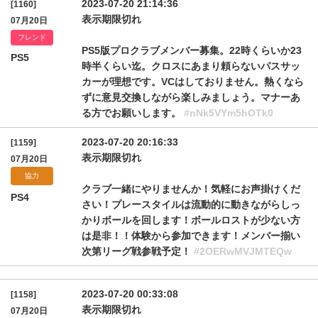
2023-07-20 21:14:36
[1160]
表示期限切れ
07月20日
フレンド
PS5版プロクラブメンバー募集。22時くらいか23
PS5
時半くらい迄。クロスにあまり頼らないパスサッ
カーが理想です。VCはしておりません。熱くなら
ずに意見交換しながら楽しみましょう。マナーあ
る方でお願いします。
#nNk5VYm5hOTk0
2023-07-20 20:16:33
[1159]
表示期限切れ
07月20日
協力
クラブ一緒にやりませんか！気軽にお声掛けくだ
PS4
さい！プレースタイルは流動的に動きながらしっ
かりボールを回します！ボールロストが少ない方
は是非！！体験から参加できます！メンバー揃い
次第リーグ戦参戦予定！
#2OERwMVJMTEQw
2023-07-20 00:33:08
[1158]
表示期限切れ
07月20日