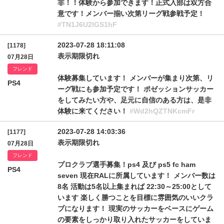
非！！体験から参加できます！正式入部は双方合
意です！メンバー揃い次第リーグ戦参戦予定！
#TN1J6U2lGS1hF
2023-07-28 18:11:08
[1178]
表示期限切れ
07月28日
フレンド
体験募集しています！ メンバーが集まり次第、リ
PS4
ーグ戦にも参加予定です！ ポゼッションサッカー
をしてみたい方や、足元に自信のある方は、是非
体験に来てください！
#Wd2hQZTNKcmFr
2023-07-28 14:03:36
[1177]
表示期限切れ
07月28日
フレンド
プロクラブ選手募集！ps4 及び ps5 fc ham
PS4
seven 現在RALに所属しています！ メンバー数は
8名 活動は5名以上集まれば 22:30～25:00として
います 楽しく勝つことを目標に雰囲気のいいクラ
ブになります！ 現実のサッカーをベースにゲーム
の要素をしっかり取り入れたサッカーをしていま