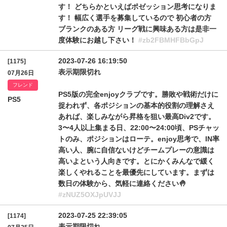
す！ どちらかといえばポゼッション思考になりま
す！ 幅広く選手を募集しているので 初心者の方
ブランクのある方 リーグ戦に興味ある方は是非一
度体験にお越し下さい！
#zb2FBMHFBbGpJ
2023-07-26 16:19:50
[1175]
表示期限切れ
07月26日
フレンド
PS5版の完全enjoyクラブです。勝敗や戦術だけに
PS5
捉われず、各ポジションの基本的役割の理解さえ
あれば、楽しみながら昇格を狙い最高Div2です。
3〜4人以上集まる日、22:00〜24:00頃、PSチャッ
トのみ、ポジションはローテ。enjoy思考で、IN率
高い人、腕に自信ないけどチームプレーの意識は
高いよという人向きです。とにかくみんなで緩く
楽しくやれることを最優先にしています。まずは
数日の体験から、気軽に連絡ください🤚
#zNUZ5OXJpUVJJ
2023-07-25 22:39:05
[1174]
表示期限切れ