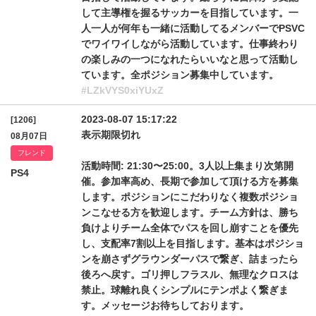
して主導権を握るサッカーを目指しています。一
人一人が何年も一緒に活動してるメンバーでPSVC
でワイワイしながら活動しています。仕事終わり
の楽しみの一つになれたらいいなと思って活動し
ています。全ポジション募集中しています。
#LZkVYS0xiYUxZ
2023-08-07 15:17:22
[1206]
表示期限切れ
08月07日
フレンド
活動時間: 21:30〜25:00。3人以上集まり次第開
PS4
催。参加率高め、長期で参加して頂ける方を募集
します。ポジションにこだわりなく複数ポジショ
ンこなせる方を歓迎します。チーム方針は、勝ち
負けよりチーム全体でパスを回し崩すことを優先
し、支配率7割以上を目指します。基本はポジショ
ンを崩さずグラウンダーパスで繋ぎ、詰まったら
後ろへ戻す。ゴリ押しフラスル、無理なクロスは
禁止。球離れ良くシンプルにテンポよく繋ぎま
す。メッセージお待ちしております。