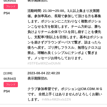
表示期限切れ
08月05日
フレンド
活動時間: 21:30〜25:00。3人以上集まり次第開
PS4
催。参加率高め、長期で参加して頂ける方を募集
します。ポジションにこだわりなく複数ポジショ
ンこなせる方を歓迎します。チーム方針は、勝ち
負けよりチーム全体でパスを回し崩すことを優先
し、支配率7割以上を目指します。基本はポジショ
ンを崩さずグラウンダーパスで繋ぎ、詰まったら
後ろへ戻す。ゴリ押しフラスル、無理なクロスは
禁止。球離れ良くシンプルにテンポよく繋ぎま
す。メッセージお待ちしております。
#STFEwWXZmOUhN
2023-08-04 22:40:20
[1199]
表示期限切れ
08月04日
フレンド
クラブ参加希望です。ポジションはCM.CDM.ＷＧ
PS4
です。 全然上手くはありませんがよろしくお願い
します。
#rMks4M2hxb2ZN