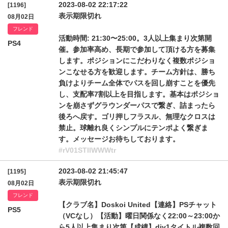
2023-08-02 22:17:22
[1196]
表示期限切れ
08月02日
フレンド
活動時間: 21:30〜25:00。3人以上集まり次第開
PS4
催。参加率高め、長期で参加して頂ける方を募集
します。ポジションにこだわりなく複数ポジショ
ンこなせる方を歓迎します。チーム方針は、勝ち
負けよりチーム全体でパスを回し崩すことを優先
し、支配率7割以上を目指します。基本はポジショ
ンを崩さずグラウンダーパスで繋ぎ、詰まったら
後ろへ戻す。ゴリ押しフラスル、無理なクロスは
禁止。球離れ良くシンプルにテンポよく繋ぎま
す。メッセージお待ちしております。
#rV01STllWWWtr
2023-08-02 21:45:47
[1195]
表示期限切れ
08月02日
フレンド
【クラブ名】Doskoi United【連絡】PSチャット
PS5
（VCなし）【活動】曜日関係なく22:00～23:00か
ら5人以上集まり次第【成績】div1タイトル複数回