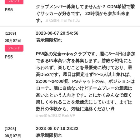
フレンド
クラブメンバー募集してませんか？ CDM希望で繋
PS5
ぐサッカーが好きです。 22時頃から参加出来ま
す。
#kS0RlTElYeTJz
2023-08-07 20:54:56
[1209]
表示期限切れ
08月07日
フレンド
PS5版の完全enjoyクラブです。週に3〜4日は参加
PS5
できるIN率高い方を募集します。勝敗や戦術にと
らわれず、楽しむことを最優先に続けており、最
高Div2です。曜日は固定せず4〜5人以上集れば、
22:00〜24:00頃、PSチャットのみ、ポジションは
ローテ。腕に自信ないけどチームプレーの意識は
高いよという人向きです。とにかくみんなで緩く
楽しくやれることを最優先にしています。まずは
数日の体験から、気軽に連絡ください🤚
#md0hJSUZBckVF
2023-08-07 19:28:22
[1208]
表示期限切れ
08月07日