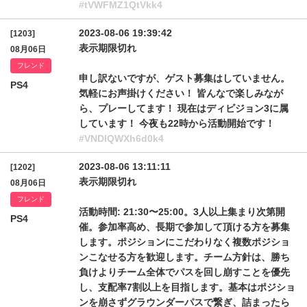
#tVWFMZ1QtVkk4
2023-08-06 19:39:42
[1203]
表示期限切れ
08月06日
フレンド
申し訳ないですが、ゲスト募集はしていません。
PS4
気軽にお声掛けください！ 皆んなで楽しみなが
ら、プレーしてます！ 現在はディビジョン3に属
しています！ 今夜も22時から活動開始です！
#VNDlQWXh6d0k4
2023-08-06 13:11:11
[1202]
表示期限切れ
08月06日
フレンド
活動時間: 21:30〜25:00。3人以上集まり次第開
PS4
催。参加率高め、長期で参加して頂ける方を募集
します。ポジションにこだわりなく複数ポジショ
ンこなせる方を歓迎します。チーム方針は、勝ち
負けよりチーム全体でパスを回し崩すことを優先
し、支配率7割以上を目指します。基本はポジショ
ンを崩さずグラウンダーパスで繋ぎ、詰まったら