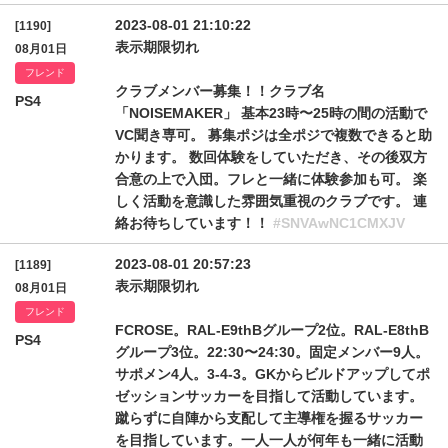
2023-08-01 21:10:22
[1190]
表示期限切れ
08月01日
フレンド
クラブメンバー募集！！クラブ名
PS4
「NOISEMAKER」 基本23時〜25時の間の活動で
VC聞き専可。 募集ポジは全ポジで複数できると助
かります。 数回体験をしていただき、その後双方
合意の上で入団。フレと一緒に体験参加も可。 楽
しく活動を意識した雰囲気重視のクラブです。 連
絡お待ちしています！！
#SNVAwNC1CMXJV
2023-08-01 20:57:23
[1189]
表示期限切れ
08月01日
フレンド
FCROSE。RAL-E9thBグループ2位。RAL-E8thB
PS4
グループ3位。22:30〜24:30。固定メンバー9人。
サポメン4人。3-4-3。GKからビルドアップしてポ
ゼッションサッカーを目指して活動しています。
蹴らずに自陣から支配して主導権を握るサッカー
を目指しています。一人一人が何年も一緒に活動