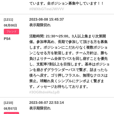
ています。全ポジション募集中しています！！
#0WXhGTmdJWVVV
2023-08-08 15:45:37
[1211]
表示期限切れ
08月08日
フレンド
活動時間: 21:30〜25:00。3人以上集まり次第開
PS4
催。参加率高め、長期で参加して頂ける方を募集
します。ポジションにこだわりなく複数ポジショ
ンこなせる方を歓迎します。チーム方針は、勝ち
負けよりチーム全体でパスを回し崩すことを優先
し、支配率7割以上を目指します。基本はポジショ
ンを崩さずグラウンダーパスで繋ぎ、詰まったら
後ろへ戻す。ゴリ押しフラスル、無理なクロスは
禁止。球離れ良くシンプルにテンポよく繋ぎま
す。メッセージお待ちしております。
#3OG8tdmI4a1pB
2023-08-07 22:53:14
[1210]
表示期限切れ
08月07日