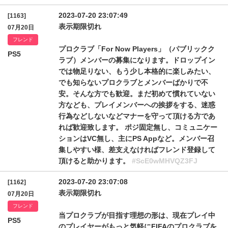
2023-07-20 23:07:49
[1163]
表示期限切れ
07月20日
フレンド
プロクラブ「For Now Players」（パブリックク
PS5
ラブ）メンバーの募集になります。ドロップイン
では物足りない、もう少し本格的に楽しみたい、
でも知らないプロクラブとメンバーばかりで不
安。そんな方でも歓迎。まだ初めて慣れていない
方なども、プレイメンバーへの挨拶をする、迷惑
行為などしないなどマナーを守って頂ける方であ
れば歓迎致します。 ポジ固定無し、コミュニケー
ションはVC無し、主にPS Appなど。メンバー召
集しやすい様、差支えなければフレンド登録して
頂けると助かります。
#ScE0wMHVQZ3FJ
2023-07-20 23:07:08
[1162]
表示期限切れ
07月20日
フレンド
当プロクラブが目指す理想の形は、現在プレイ中
PS5
のプレイヤーがもっと気軽にFIFAのプロクラブを