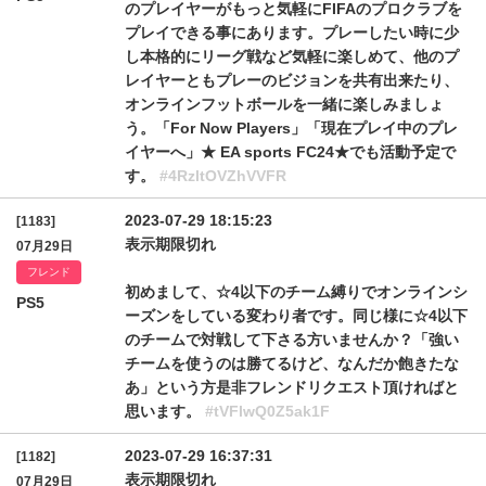
のプレイヤーがもっと気軽にFIFAのプロクラブを
プレイできる事にあります。プレーしたい時に少
し本格的にリーグ戦など気軽に楽しめて、他のプ
レイヤーともプレーのビジョンを共有出来たり、
オンラインフットボールを一緒に楽しみましょ
う。「For Now Players」「現在プレイ中のプレ
イヤーへ」★ EA sports FC24★でも活動予定で
す。
#4RzltOVZhVVFR
2023-07-29 18:15:23
[1183]
表示期限切れ
07月29日
フレンド
初めまして、☆4以下のチーム縛りでオンラインシ
PS5
ーズンをしている変わり者です。同じ様に☆4以下
のチームで対戦して下さる方いませんか？「強い
チームを使うのは勝てるけど、なんだか飽きたな
あ」という方是非フレンドリクエスト頂ければと
思います。
#tVFlwQ0Z5ak1F
2023-07-29 16:37:31
[1182]
表示期限切れ
07月29日