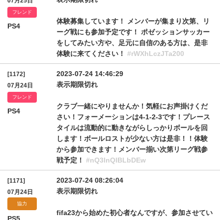
07月25日
フレンド
体験募集しています！ メンバーが集まり次第、リ
PS4
ーグ戦にも参加予定です！ ポゼッションサッカー
をしてみたい方や、足元に自信のある方は、是非
体験に来てください！
#rWXhLczJTa200
2023-07-24 14:46:29
[1172]
表示期限切れ
07月24日
フレンド
クラブ一緒にやりませんか！気軽にお声掛けくだ
PS4
さい！フォーメーションは4-1-2-3です！プレース
タイルは流動的に動きながらしっかりボールを回
します！ボールロストが少ない方は是非！！体験
から参加できます！メンバー揃い次第リーグ戦参
戦予定！
#nQ3lnQlBLbDEw
2023-07-24 08:26:04
[1171]
表示期限切れ
07月24日
協力
fifa23から始めた初心者なんですが、参加させてい
PS5