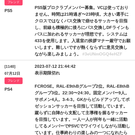
フレンド
PS5版プロクラブメンバー募集。VCは使っており
PS5
ません。時間は21時過ぎ〜23時頃。大きい選手に
クロスではなくパス交換で崩せるサッカーを目指
し、前線も積極的に後ろにパス交換しDFラインも
パスに加われるサッカーが理想です。システムは
433を使用します。入退室の挨拶マナー厳守でお願
いします。難しいですが熱くならずに意見交換し
ながら楽しみましょう。
#3eUNmOGQ4eHZF
2023-07-12 21:44:42
[1140]
表示期限切れ
07月12日
フレンド
FCROSE。RAL-E9thBグループ2位。RAL-E8thB
PS4
グループ3位。22:30〜24:30。固定メンバー9人。
サポメン4人。3-4-3。GKからビルドアップしてポ
ゼッションサッカーを目指して活動しています。
蹴らずに自陣から支配して主導権を握るサッカー
を目指しています。一人一人が何年も一緒に活動
してるメンバーでPSVCでワイワイしながら活動し
ています。仕事終わりの楽しみの一つになれたら