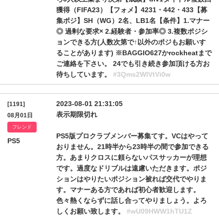
獲得（FIFA23）【フォメ】4231・442・433【募
集ポジ】SH（WG）2名、LB1名【条件】1.マナー
◎ 過剰な要求× 2.経験者・参加率◎ 3.複数ポジシ
ョンできる方(人数次第で↑以外のポジもお願いす
ることがあります) ※BAGGIO627かrockheatまで
ご連絡を下さい。 24でも引き続き参加頂ける方お
待ちしています。
#3Qms2WlVtVi0w
2023-08-01 21:31:05
[1191]
表示期限切れ
08月01日
フレンド
PS5版プロクラブメンバー募集てす。VCはやって
PS5
おりません。21時半から23時半の間で参加できる
方。あまりクロスに頼らないパスサッカーが理想
です。過度なドリブルは遠慮いただきます。ポジ
ションはやりたいポジション被れば交代でやりま
す。マナーある方であれば初心者歓迎します。
色々熱くならずに話し合ってやりましょう。よろ
しくお願い致します。
#wU09HWW1hTU1Z