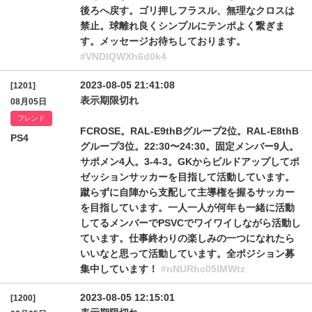
後ろへ戻す。ゴリ押しフラスル、無理なクロスは
禁止。球離れ良くシンプルにテンポよく繋ぎま
す。メッセージお待ちしております。
#VNDlQWXh6d0k4
2023-08-05 21:41:08
[1201]
表示期限切れ
08月05日
フレンド
FCROSE。RAL-E9thBグループ2位。RAL-E8thB
PS4
グループ3位。22:30〜24:30。固定メンバー9人。
サポメン4人。3-4-3。GKからビルドアップしてポ
ゼッションサッカーを目指して活動しています。
蹴らずに自陣から支配して主導権を握るサッカー
を目指しています。一人一人が何年も一緒に活動
してるメンバーでPSVCでワイワイしながら活動し
ています。仕事終わりの楽しみの一つになれたら
いいなと思って活動しています。全ポジション募
集中しています！
#nNURhc05IMWtz
2023-08-05 12:15:01
[1200]