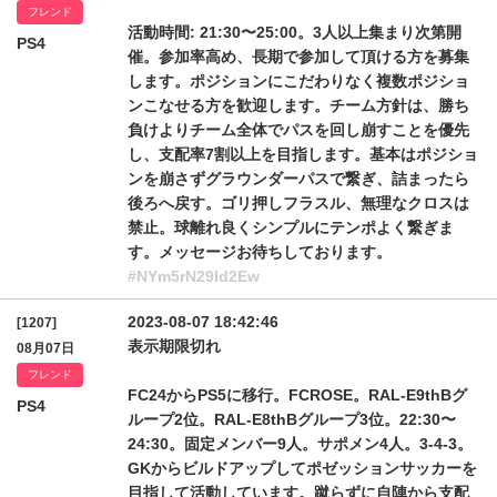
フレンド
活動時間: 21:30〜25:00。3人以上集まり次第開
PS4
催。参加率高め、長期で参加して頂ける方を募集
します。ポジションにこだわりなく複数ポジショ
ンこなせる方を歓迎します。チーム方針は、勝ち
負けよりチーム全体でパスを回し崩すことを優先
し、支配率7割以上を目指します。基本はポジショ
ンを崩さずグラウンダーパスで繋ぎ、詰まったら
後ろへ戻す。ゴリ押しフラスル、無理なクロスは
禁止。球離れ良くシンプルにテンポよく繋ぎま
す。メッセージお待ちしております。
#NYm5rN29Id2Ew
2023-08-07 18:42:46
[1207]
表示期限切れ
08月07日
フレンド
FC24からPS5に移行。FCROSE。RAL-E9thBグ
PS4
ループ2位。RAL-E8thBグループ3位。22:30〜
24:30。固定メンバー9人。サポメン4人。3-4-3。
GKからビルドアップしてポゼッションサッカーを
目指して活動しています。蹴らずに自陣から支配