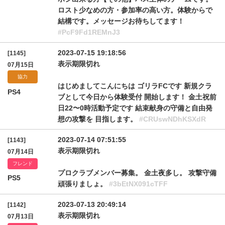
ロスト少なめの方・参加率の高い方。体験からで
結構です。メッセージお待ちしてます！
#PcF9Fd1REMnJ3
2023-07-15 19:18:56
[1145]
表示期限切れ
07月15日
協力
はじめましてこんにちは ゴリラFCです 新規クラ
PS4
ブとして今日から体験受付 開始します！ 金土祝前
日22〜0時活動予定です 結束献身の守備と自由発
想の攻撃を 目指します。
#CRUswNDhKSXdR
2023-07-14 07:51:55
[1143]
表示期限切れ
07月14日
フレンド
プロクラブメンバー募集。 金土夜多し。 攻撃守備
PS5
頑張りましょ。
#3bEtNX091cTFF
2023-07-13 20:49:14
[1142]
表示期限切れ
07月13日