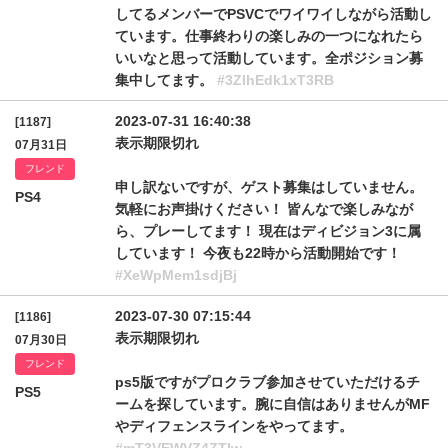
してるメンバーでPSVCでワイワイしながら活動し
ています。仕事終わりの楽しみの一つになれたら
いいなと思って活動しています。全ポジション募
集中してます。
#3ZlhEdk1xT3RB
2023-07-31 16:40:38
[1187]
表示期限切れ
07月31日
フレンド
申し訳ないですが、ゲスト募集はしていません。
PS4
気軽にお声掛けください！ 皆んなで楽しみなが
ら、プレーしてます！ 現在はディビジョン3に属
しています！ 今夜も22時から活動開始です！
#XeWpMem1sdjBj
2023-07-30 07:15:44
[1186]
表示期限切れ
07月30日
フレンド
ps5版ですがプロクラブ参加させていただけるチ
PS5
ームを探しています。腕に自信はありませんがMF
やディフェンスラインをやってます。