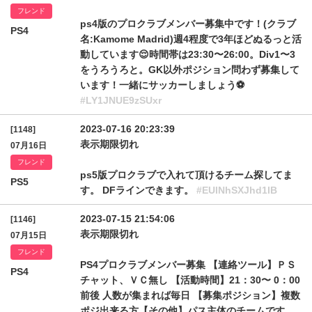
フレンド
ps4版のプロクラブメンバー募集中です！(クラブ
PS4
名:Kamome Madrid)週4程度で3年ほどぬるっと活
動しています😌時間帯は23:30〜26:00。Div1〜3
をうろうろと。GK以外ポジション問わず募集して
います！一緒にサッカーしましょう⚽️
#LY1JNUE9zSUxr
2023-07-16 20:23:39
[1148]
表示期限切れ
07月16日
フレンド
ps5版プロクラブで入れて頂けるチーム探してま
PS5
す。 DFラインできます。
#EUlNhSXJhd1lB
2023-07-15 21:54:06
[1146]
表示期限切れ
07月15日
フレンド
PS4プロクラブメンバー募集 【連絡ツール】ＰＳ
PS4
チャット、ＶＣ無し 【活動時間】21：30〜 0：00
前後 人数が集まれば毎日 【募集ポジション】複数
ポジ出来る方【その他】パス主体のチームです。