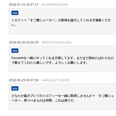
2018-07-15 16:47:17
#zS09GdHNzbTk4
PS4
トロフィー「すご腕シューター」の取得を協力してくれる方連絡くださ
い。
2018-05-26 20:00:20
#WSFZ5UXRwU1Ew
PS4
Faroointを一緒にやってくれる方探してます。まだまだ初めたばかりなの
で教えてくれたら嬉しいです。よろしくお願いします。
2018-05-25 04:07:50
#wbUZyNFYwQXJF
PS4
どなたか協力プレイのトロフィーを一緒に取得しませんか？ すご腕シュ
ーター、持つべきものは仲間、これは借りだ