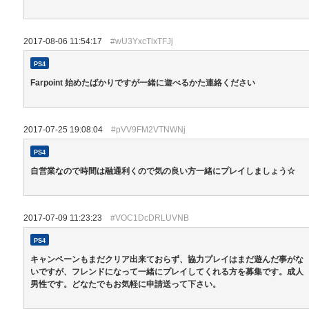
2017-08-06 11:54:17
#wU3YxcTlxTFJj
PS4
Farpoint 始めたばかりですが一緒に遊べるかた連絡ください
2017-07-25 19:08:04
#pVV9FM2VTNWNj
PS4
自営業なので時間は融通利くので気の良い方一緒にプレイしましょう☆
2017-07-09 11:23:23
#VOC1DcDRLUVNB
PS4
キャンペーンもまだクリア出来ておらず、協力プレイはまだ遊んだ事がな
いですが、フレンドになって一緒にプレイしてくれる方を募集です。成人
男性です。どなたでもお気軽に申請送って下さい。