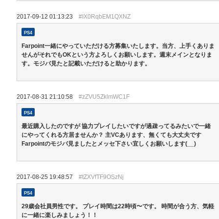
2017-09-12 01:13:23
#IX0RqbEM1QXNZ
PS4
Farpoint一緒にやっていただける方募集いたします。当方、上手くありま
せんがそれでもOKという方よろしくお願いします。週末メインとなりま
す。モジパ見たと記載いただけると助かります。
2017-08-31 21:10:58
#zZVU5ZklmWC1F
PS4
最近購入したのですが 協力プレイしたいですが過疎ってるみたいで一緒
にやってくれる方居ませんか？ 主VCあります、無くても大丈夫です
Farpointのモジパ見ましたとメッセ下さい宜しくお願いします(__)
2017-08-25 19:48:57
#tZXVfTF9OSzNj
PS4
29歳会社員男性です。 プレイ時間は22時頃〜です。 時間が合う方、気軽
に一緒に楽しみましょう！！