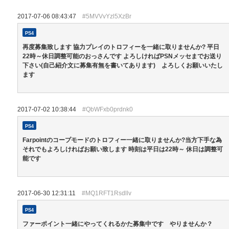
2017-07-06 08:43:47
#5MVVvYzl5XzBr
PS4
再度募集致します 協力プレイのトロフィーを一緒に取りませんか? 平日
22時～休日調整可能のおっさんです よろしければPSNメッセまでお送り
下さい(自己紹介文に募集有無を書いてあります) よろしくお願いいたし
ます
2017-07-02 10:38:44
#QbWFxb0prdnk0
PS4
Farpointのコープモードのトロフィー一緒に取りませんか?当方下手な為
それでもよろしければお願い致します 時刻は平日は22時～ 休日は調整可
能です
2017-06-30 12:31:11
#MQ1RFT1Rsdllv
PS4
ファーポイント一緒にやってくれるかた募集中です やりませんか？