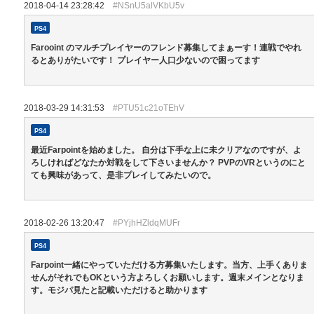
2018-04-14 23:28:42
#NSnU5alVKbU5v
PS4
Farooint のマルチプレイヤーのフレンド募集してまぁーす！連戦でやれ
るとありがたいです！ プレイヤー人口少ないので困ってます
2018-03-29 14:31:53
#PTU51c21oTEhV
PS4
最近Farpointを始めました。 自分は下手な上に未クリアなのですが、よ
ろしければどなたか対戦をして下さいませんか？ PVPのVRというのにと
ても興味があって、是非プレイしてみたいので。
2018-02-26 13:20:47
#PYjhHZldqMUFr
PS4
Farpoint一緒にやっていただける方募集いたします。当方、上手くありま
せんがそれでもOKという方よろしくお願いします。週末メインとなりま
す。モジパ見たと記載いただけると助かります