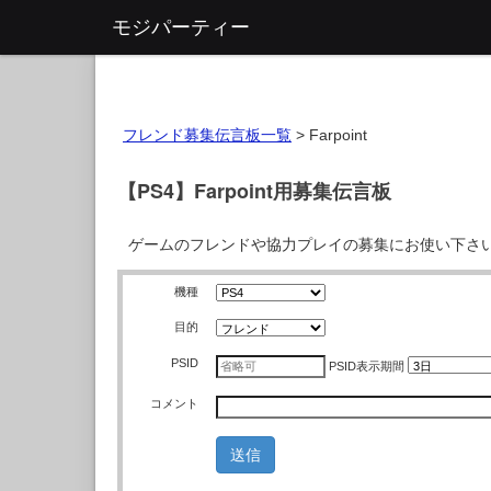
モジパーティー
フレンド募集伝言板一覧
>
Farpoint
【PS4】Farpoint用募集伝言板
ゲームのフレンドや協力プレイの募集にお使い下さ
機種
目的
PSID
PSID
表示期間
コメント