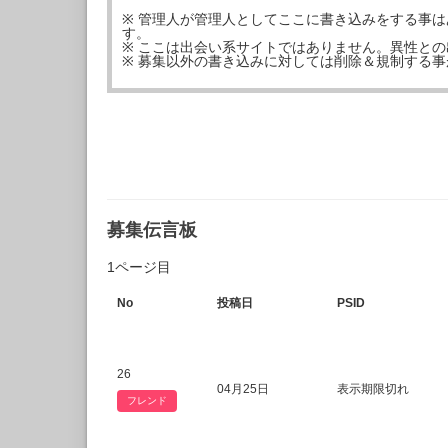
※ 管理人が管理人としてここに書き込みをする事
す。
※ ここは出会い系サイトではありません。異性と
※ 募集以外の書き込みに対しては削除＆規制する
募集伝言板
1ページ目
No
投稿日
PSID
26
04月25日
表示期限切れ
フレンド