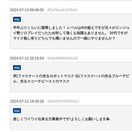
2024-07-13 09:48:05
#EeFdwaFpCRnI4
PS4
半年ぶりくらいに復帰しました！ レベルは450超えですが元々がエンジョ
イ勢ソロプレイだったため対して強くも知識もありません。 30代ですが
マイク無し有りどちらでも構いませんので一緒にやりませんか？
2024-07-12 20:19:59
#lckhMMWZMbzd3
PS4
求)ファスナハトの光るロボットマスク 出)ファスナハトの光るブルーデビ
ル、光るスコーチビーストのマスク
2024-07-12 18:49:28
#DdHFoYnF6SVNJ
PS4
楽しくワイワイ出来る方募集中です!よろしくお願いします🙇