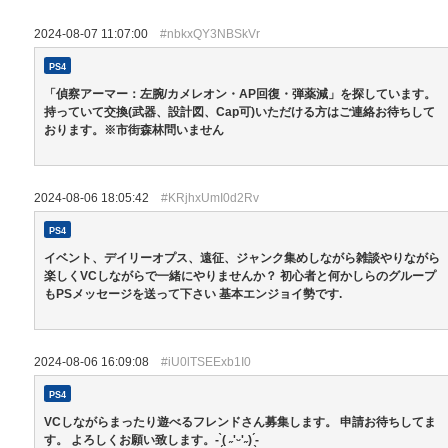
2024-08-07 11:07:00
#nbkxQY3NBSkVr
PS4
「偵察アーマー：左腕/カメレオン・AP回復・弾薬減」を探しています。
持っていて交換(武器、設計図、Cap可)いただける方はご連絡お待ちして
おります。※市街森林問いません
2024-08-06 18:05:42
#KRjhxUmI0d2Rv
PS4
イベント、デイリーオプス、遠征、ジャンク集めしながら雑談やりながら
楽しくVCしながらで一緒にやりませんか？ 初心者と何かしらのグループ
もPSメッセージを送って下さい 基本エンジョイ勢です.
2024-08-06 16:09:08
#iU0lTSEExb1I0
PS4
VCしながらまったり遊べるフレンドさん募集します。 申請お待ちしてま
す。 よろしくお願い致します。- ̗̀( ˶'ᵕ'˶) ̖́-