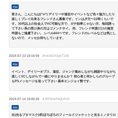
PS4
皆さん、こんにちは(^o^) デイリーや遠征やイベントなど色々協力したり
楽しくプレイ出来るフレンドさん募集です。インは夕方〜22時くらいで
す。30代以上の社会人でVC可能な方で、ガチ効率じゃない方、毎回誘っ
て下さい系の受け身の方はゴメンナサイ。 尚、フレンド申請だけの無言
申請もご遠慮下さい。 レベル604〜です。フレンドのレベルなどは気にし
ないので、メッセお待ちしています。
2024-07-23 19:16:59
#hdU82X3pET180
PS4
イベント、デイリーオプス、遠征、ジャンク集めしながら雑談やりながら
楽しくVCしながらで一緒にやりませんか？ 初心者と何かしらのグループ
もPSメッセージを送って下さい 基本エンジョイ勢です..
2024-07-14 19:00:26
#JRF84eFdQUFd3
PS4
出)光るブタマスク)求)ぼろぼろのフィールドジャケットと光るミノタウロ