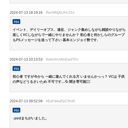
2024-07-13 18:19:16
#wcWNjNlJHcS1n
PS4
イベント、デイリーオプス、遠征、ジャンク集めしながら雑談やりながら
楽しくVCしながらで一緒にやりませんか？ 初心者と何かしらのグループ
もPSメッセージを送って下さい 基本エンジョイ勢です.
2024-07-13 10:13:53
#wbmhUWnEwdThV
PS4
初心者 ですが今から 一緒に遊んでくれる方 いませんかっっ？ VCは 子供
の声などうるさいため 不可です…💦 聞き専可能🙆‍♀️
2024-07-13 09:52:09
#EeFdwaFpCRnI4
PS4
↓psidまちがいました。