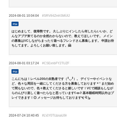
2024-08-01 10:04:04
#SRV84ZmhSMUtJ
PS4
はじめまして、復帰勢です。 久しぶりにインしたら何したらいいか、ど
んなアプデ来てるのか全然わからないので、教えてほしいです。 メイン
の募集はVCしながらまったり遊べるフレンドさん募集します。 申請お待
ちしてます。よろしくお願い致します。🤗
2024-08-01 03:17:24
#CSExnbFY2TUZF
PS4
こんにちは！レベル200の未熟者です（╹◡╹）。 デイリーやイベントな
ど、色々な周回を一緒にしてくださる方を募集しております＊° まだ始め
て間もないので、色々教えてくださると嬉しいです！VCで雑談もしなが
らのんびり楽しく遊べたらなと思っていますʕ•ᴥ•ʔ 基本睡眠時間以外はプ
レイできます！◎ メッセージお待ちしております٩( ᐛ )و
2024-07-24 10:40:45
#LVjY0TUpsaU9r