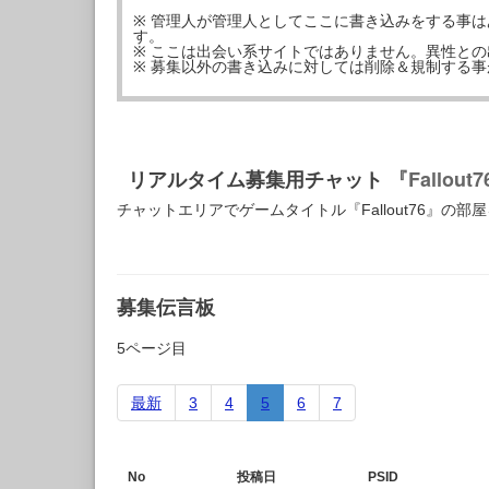
※ 管理人が管理人としてここに書き込みをする事
す。
※ ここは出会い系サイトではありません。異性と
※ 募集以外の書き込みに対しては削除＆規制する
リアルタイム募集用チャット
『Fallout
チャットエリアでゲームタイトル『Fallout76』の
募集伝言板
5ページ目
最新
3
4
5
6
7
No
投稿日
PSID