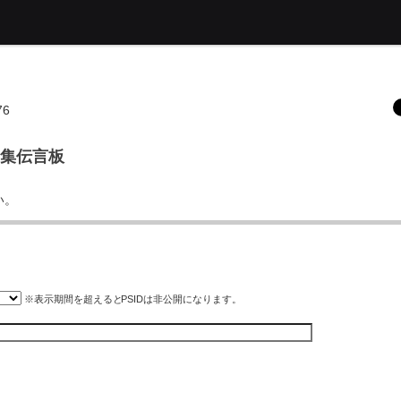
76
用募集伝言板
い。
※表示期間を超えると
PSID
は非公開になります。