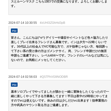
スとルーンマスク こちら1対3での交換になります。よろしくお願いしま
す。
2024-07-14 10:30:55
#zUHI3ZGhHd3pB
PS4
皆さん、こんにちは(^o^) デイリーや遠征やイベントなど色々協力したり
楽しくプレイ出来るフレンドさん募集です。インは夕方〜22時くらいで
す。30代以上の社会人でVC可能な方で、ガチ効率じゃない方、毎回誘っ
て下さい系の受け身の方はゴメンナサイ。 尚、フレンド申請だけの無言
申請もご遠慮下さい。 レベル604〜です。フレンドのレベルなどは気にし
ないので、お気軽にメッセしてください。
2024-07-14 02:56:03
#QSTFhVG9NODBR
PS4
基本ソロプレイでやってましたが誰かと一緒に冒険をしたくなったので一
緒に楽しくやって下さる方募集してます！平日は夜中の2時頃にやってま
すのでvcは使えないです。休みの日は少しだけvc出来ます！効率重視の
方や武具のマウント取る方はご遠慮します。