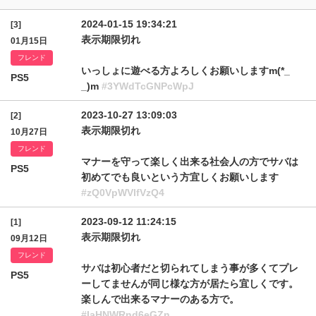
2024-01-15 19:34:21
[3]
表示期限切れ
01月15日
フレンド
いっしょに遊べる方よろしくお願いしますm(*_
PS5
_)m
#3YWdTcGNPcWpJ
2023-10-27 13:09:03
[2]
表示期限切れ
10月27日
フレンド
マナーを守って楽しく出来る社会人の方でサバは
PS5
初めてでも良いという方宜しくお願いします
#zQ0VpWVlfVzQ4
2023-09-12 11:24:15
[1]
表示期限切れ
09月12日
フレンド
サバは初心者だと切られてしまう事が多くてプレ
PS5
ーしてませんが同じ様な方が居たら宜しくです。
楽しんで出来るマナーのある方で。
#IaHNWRnd6eGZn