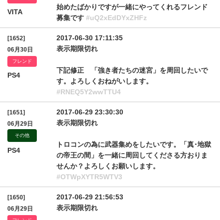
始めたばかりですが一緒にやってくれるフレンド
VITA
募集です
#uQ2xEdDYxZHFz
2017-06-30 17:11:35
[1652]
表示期限切れ
06月30日
フレンド
下記修正 「強き者たちの迷宮」を周回したいで
PS4
す。よろしくおねがいします。
#RNEQ5Y2wwTTU4
2017-06-29 23:30:30
[1651]
表示期限切れ
06月29日
その他
トロコンの為に武器集めをしたいです。「真･地獄
PS4
の帝王の間」を一緒に周回してくださる方おりま
せんか？よろしくお願いします。
#OTWpXYTR5WTV3
2017-06-29 21:56:53
[1650]
表示期限切れ
06月29日