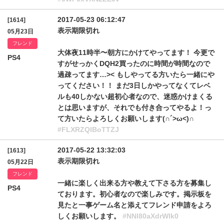
2017-05-23 06:12:47
[1614]
表示期限切れ
05月23日
フレンド
大体夜11時半〜朝方にかけてやってます！ 今更で
PS4
すがせっかくDQH2買ったのに時間が時間なので
過疎ってます…>< もしやってる方いたら一緒にや
ってください！！ まだ3日しかやってなくてレベ
ルも40しかない超初心者なので、迷惑かけまくる
とは思いますが、それでも付き合ってやるよ！っ
て方いたらよろしくお願いします(∩´>ω<)∩
#FLXRZQlBoTTZJ
2017-05-22 13:32:03
[1613]
表示期限切れ
05月22日
フレンド
一緒に楽しく出来る方や教えて下さる方を募集し
PS4
ております。初心者なので楽しみです。掲示板を
見たと一事ゲーム名と添えてフレンド申請をよろ
しくお願いします。
#NNl80aXdrWlk0