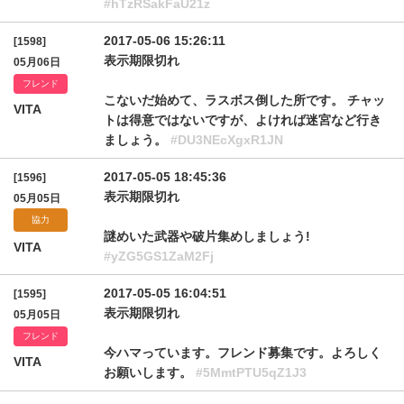
#hTzRSakFaU21z
2017-05-06 15:26:11
[1598]
表示期限切れ
05月06日
フレンド
こないだ始めて、ラスボス倒した所です。 チャッ
VITA
トは得意ではないですが、よければ迷宮など行き
ましょう。
#DU3NEcXgxR1JN
2017-05-05 18:45:36
[1596]
表示期限切れ
05月05日
協力
謎めいた武器や破片集めしましょう!
VITA
#yZG5GS1ZaM2Fj
2017-05-05 16:04:51
[1595]
表示期限切れ
05月05日
フレンド
今ハマっています。フレンド募集です。よろしく
VITA
お願いします。
#5MmtPTU5qZ1J3