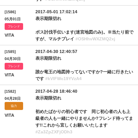
2017-05-01 17:02:14
[1586]
表示期限切れ
05月01日
フレンド
ボス討伐手伝います(迷宮地図のみ)。※当たり前で
VITA
すが、マルチプレイ
#OSHhvWXZMQ2xj
2017-04-30 12:40:57
[1585]
表示期限切れ
04月30日
フレンド
誰か竜王の地図持ってないですか?一緒に行きたい
VITA
です
#kVlFWc19YVzA4
2017-04-28 18:46:40
[1582]
表示期限切れ
04月28日
協力
初めたばかりの初心者です 同じ初心者の人も上
VITA
級者の人も一緒にやりませんか?フレンド待ってま
す!!これから宜しくお願いいたします
#Za3ZpZXFjODh3