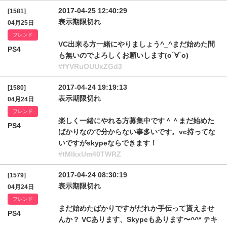
2017-04-25 12:40:29
[1581]
表示期限切れ
04月25日
フレンド
VC出来る方一緒にやりましょう^_^まだ始めた間
PS4
も無いのでよろしくお願いします(о´∀`о)
#fYVRuOUUxZGd3
2017-04-24 19:19:13
[1580]
表示期限切れ
04月24日
フレンド
楽しく一緒にやれる方募集中です＾＾まだ始めた
PS4
ばかりなので分からない事多いです。vc持ってな
いですがskypeならできます！
#tMlkxUm40TWRZ
2017-04-24 08:30:19
[1579]
表示期限切れ
04月24日
フレンド
まだ始めたばかりですがだれか手伝って貰えませ
PS4
んか？ VCあります、Skypeもあります〜^^* テキ