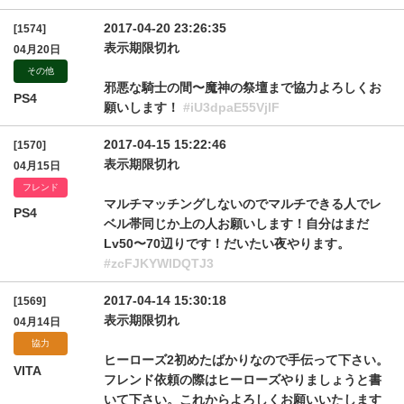
2017-04-20 23:26:35
[1574]
表示期限切れ
04月20日
その他
邪悪な騎士の間〜魔神の祭壇まで協力よろしくお
PS4
願いします！
#iU3dpaE55VjlF
2017-04-15 15:22:46
[1570]
表示期限切れ
04月15日
フレンド
マルチマッチングしないのでマルチできる人でレ
PS4
ベル帯同じか上の人お願いします！自分はまだ
Lv50〜70辺りです！だいたい夜やります。
#zcFJKYWlDQTJ3
2017-04-14 15:30:18
[1569]
表示期限切れ
04月14日
協力
ヒーローズ2初めたばかりなので手伝って下さい。
VITA
フレンド依頼の際はヒーローズやりましょうと書
いて下さい。これからよろしくお願いいたします