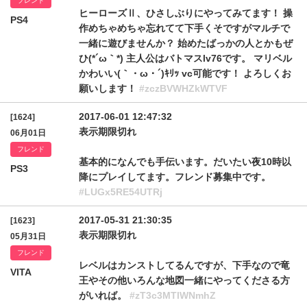
フレンド
ヒーローズⅡ、ひさしぶりにやってみてます！ 操
PS4
作めちゃめちゃ忘れてて下手くそですがマルチで
一緒に遊びませんか？ 始めたばっかの人とかもぜ
ひ(*´ω｀*) 主人公はバトマスlv76です。 マリベル
かわいい(｀・ω・´)ｷﾘｯ vc可能です！ よろしくお
願いします！
#zczBVWHZkWTVF
2017-06-01 12:47:32
[1624]
表示期限切れ
06月01日
フレンド
基本的になんでも手伝います。だいたい夜10時以
PS3
降にプレイしてます。フレンド募集中です。
#LUGx5RE54UTRj
2017-05-31 21:30:35
[1623]
表示期限切れ
05月31日
フレンド
レベルはカンストしてるんですが、下手なので竜
VITA
王やその他いろんな地図一緒にやってくださる方
がいれば。
#zT3c3MTlWNmhZ