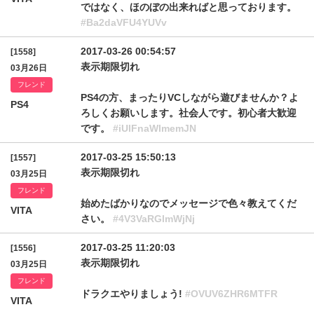
ではなく、ほのぼの出来ればと思っております。
#Ba2daVFU4YUVv
2017-03-26 00:54:57
[1558]
表示期限切れ
03月26日
フレンド
PS4の方、まったりVCしながら遊びませんか？よ
PS4
ろしくお願いします。社会人です。初心者大歓迎
です。
#iUlFnaWlmemJN
2017-03-25 15:50:13
[1557]
表示期限切れ
03月25日
フレンド
始めたばかりなのでメッセージで色々教えてくだ
VITA
さい。
#4V3VaRGlmWjNj
2017-03-25 11:20:03
[1556]
表示期限切れ
03月25日
フレンド
ドラクエやりましょう!
#OVUV6ZHR6MTFR
VITA