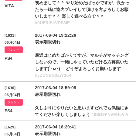
初めまして＾＾ やり始めたばっかですが、良かっ
VITA
たら一緒に協力プレイして頂ける方よろしくお願
いします＾＾ 楽しく遊べる方で＾＾
#0UERISkVDS3lF
2017-06-04 19:22:26
[1631]
表示期限切れ
06月04日
フレンド
最近はじめたばかりですが、マルチがマッチング
PS4
しないので、一緒にやっていただける方募集いた
します(`･ω･)ゞ どうぞよろしくお願いします
#yZDNBN0ZiY3o4
2017-06-04 18:59:08
[1630]
表示期限切れ
06月04日
フレンド
久しぶりにやりたいと思いますだれでも気軽にき
PS4
てください楽しくしましょう
#0SG9FNVM4cVlV
2017-06-04 18:29:41
[1629]
表示期限切れ
06月04日