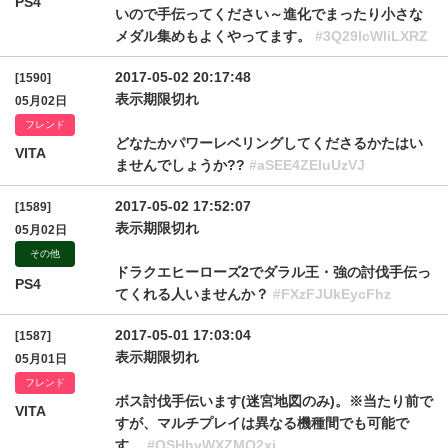
PS4
いので手伝ってください～進化でまったり小さな
メダル集めもよくやってます。
#3Q29IcWliLXRZ
2017-05-02 20:17:48
[1590]
表示期限切れ
05月02日
フレンド
どなたかパワーレベリングしてくださるかたはい
VITA
ませんでしょうか??
#aSEE4ZEluUzVJ
2017-05-02 17:52:07
[1589]
表示期限切れ
05月02日
その他
ドラクエヒーローズ2でダラル王・強の討伐手伝っ
PS4
てくれる人いませんか？
#FXzFJUkEycFhz
2017-05-01 17:03:04
[1587]
表示期限切れ
05月01日
フレンド
ボス討伐手伝います(迷宮地図のみ)。※当たり前で
VITA
すが、マルチプレイは異なる機種間でも可能で
す。
#OSHhvWXZMQ2xj