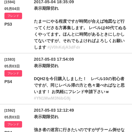
2017-05-04 18:35:09
[1594]
表示期限切れ
05月04日
フレンド
たまーにやる程度ですが時間が合えば地図など行
PS3
ってくださる方募集します。 レベルは40代てぬる
くやってます。ほんとに時間があるときにしかし
てないですが、それでもよければよろしくお願い
します
#jV0hKdjA3dFdr
2017-05-03 17:54:09
[1593]
表示期限切れ
05月03日
フレンド
DQH2を今日購入しました！ レベル10の初心者
PS4
ですが、同じレベル滞の方と色々遊べればなと思
います！ お気軽にフレンド申請下さいｗ
#YN1MwM3NibG9j
2017-05-03 12:12:49
[1592]
表示期限切れ
05月03日
フレンド
強き者の迷宮に行きたいのですがザラーム倒せな