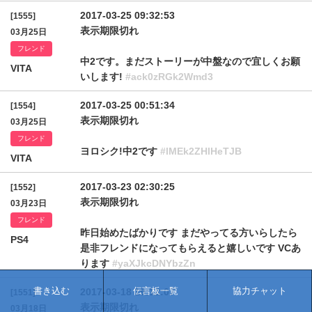
2017-03-25 09:32:53
[1555]
表示期限切れ
03月25日
フレンド
中2です。まだストーリーが中盤なので宜しくお願
VITA
いします!
#ack0zRGk2Wmd3
2017-03-25 00:51:34
[1554]
表示期限切れ
03月25日
フレンド
ヨロシク!中2です
#lMEk2ZHlHeTJB
VITA
2017-03-23 02:30:25
[1552]
表示期限切れ
03月23日
フレンド
昨日始めたばかりです まだやってる方いらしたら
PS4
是非フレンドになってもらえると嬉しいです VCあ
ります
#yaXJkcDNYbzZn
書き込む
伝言板一覧
協力チャット
2017-03-18 19:12:07
[1551]
表示期限切れ
03月18日