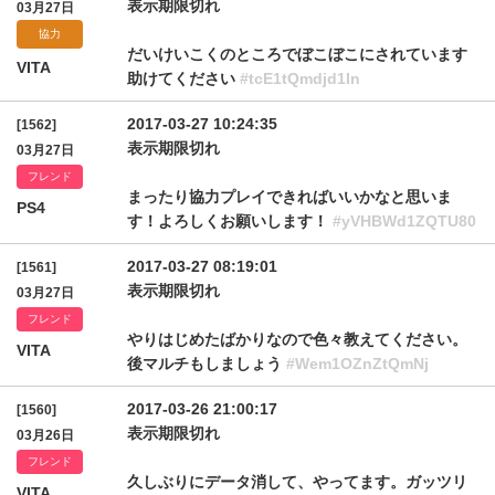
表示期限切れ
03月27日
協力
だいけいこくのところでぼこぼこにされています
VITA
助けてください
#tcE1tQmdjd1ln
2017-03-27 10:24:35
[1562]
表示期限切れ
03月27日
フレンド
まったり協力プレイできればいいかなと思いま
PS4
す！よろしくお願いします！
#yVHBWd1ZQTU80
2017-03-27 08:19:01
[1561]
表示期限切れ
03月27日
フレンド
やりはじめたばかりなので色々教えてください。
VITA
後マルチもしましょう
#Wem1OZnZtQmNj
2017-03-26 21:00:17
[1560]
表示期限切れ
03月26日
フレンド
久しぶりにデータ消して、やってます。ガッツリ
VITA