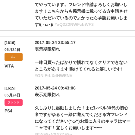
てやっています。フレンド申請よろしくお願いし
ます！こちらからも掲示板に載ってる方申請させ
ていただいているのでよかったら承認お願いしま
す\( ･ω･)/
#xQ2Z2NWFzbWF3
2017-05-24 23:55:17
[1616]
表示期限切れ
05月24日
協力
一昨日買ったばかりで慣れてなくクリアできない
VITA
ところがあります!助けてくれると嬉しいです!
#ONlFtLXdHWENV
2017-05-24 09:43:06
[1615]
表示期限切れ
05月24日
フレンド
久しぶりに起動しました！まだレベル30代の初心
PS4
者ですがゆるく一緒に遊んでくださる方フレンド
になってください(*'ω'*)お気に入りのキャラはマー
ニャです！宜しくお願いします〜〜
#0WF9xVXN2ZE9v