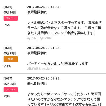
2017-05-26 02:14:34
[1619]
表示期限切れ
05月26日
フレンド
レベル68のバトルマスター使ってます。 真魔王ザ
PS4
ラーム・強が倒せなくて困ってます。 手伝って頂
きたく提示板にてフレンド申請を募集します。
#jT1NpRjlTZ0hz
2017-05-25 20:21:28
[1618]
表示期限切れ
05月25日
協力
パーティーそろいました!募集終了します
VITA
#iLWtBSlpxUzlr
2017-05-25 20:09:23
[1617]
表示期限切れ
05月25日
フレンド
よかったら一緒にマルチやってください！ 迷宮回
PS4
りたいのですがなかなかマッチングできなくて困
っています レベル50前後です！夕方から夜にかけ