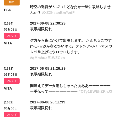
協力
時空の迷宮がムズい！どなたか一緒に攻略しませ
PS4
んか？
#XZXhsanBmYzdF
2017-06-08 22:30:29
[1634]
表示期限切れ
06月08日
フレンド
夕方から夜にかけて出没します。 たんちょこです
VITA
(*･ω･)ﾉみんなごひいきに。テレシアのバトマスの
レベル上げにウロウロします。
#qMmhuaE1WZGxn
2017-06-08 21:26:29
[1633]
表示期限切れ
06月08日
フレンド
間違えてデータ消しちゃったあああーーーーーー
VITA
ー手伝ってーーーーーーーー
#OTy1BWEhZRnJ3
2017-06-06 20:11:39
[1632]
表示期限切れ
06月06日
フレンド