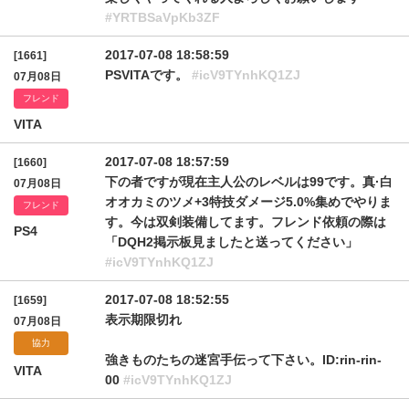
#YRTBSaVpKb3ZF
2017-07-08 18:58:59
[1661]
PSVITAです。
#icV9TYnhKQ1ZJ
07月08日
フレンド
VITA
2017-07-08 18:57:59
[1660]
下の者ですが現在主人公のレベルは99です。真·白
07月08日
オオカミのツメ+3特技ダメージ5.0%集めでやりま
フレンド
す。今は双剣装備してます。フレンド依頼の際は
PS4
「DQH2掲示板見ましたと送ってください」
#icV9TYnhKQ1ZJ
2017-07-08 18:52:55
[1659]
表示期限切れ
07月08日
協力
強きものたちの迷宮手伝って下さい。ID:rin-rin-
VITA
00
#icV9TYnhKQ1ZJ