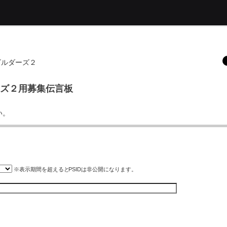
ビルダーズ２
ーズ２用募集伝言板
い。
※表示期間を超えると
PSID
は非公開になります。