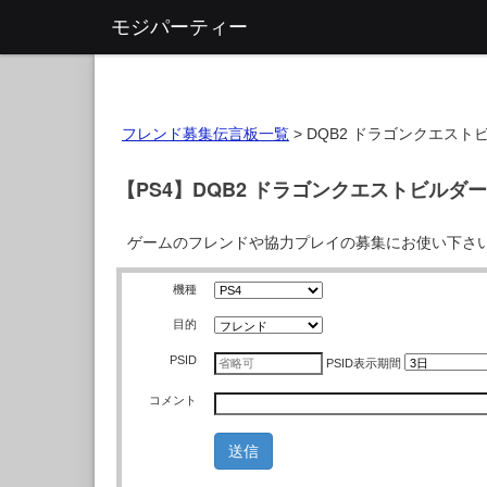
モジパーティー
フレンド募集伝言板一覧
>
DQB2 ドラゴンクエスト
【PS4】DQB2 ドラゴンクエストビルダ
ゲームのフレンドや協力プレイの募集にお使い下さ
機種
目的
PSID
PSID
表示期間
コメント