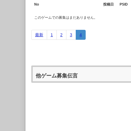
No
投稿日
PSID
このゲームでの募集はまだありません。
最新
1
2
3
4
他ゲーム募集伝言