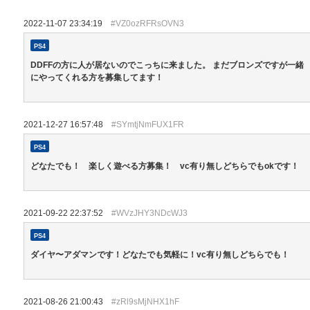
2022-11-07 23:34:19
#VZ0ozRFRsOVN3
PS4
DDFFの方に人が居ないのでこっちに来ました。 まだブロンズですが一緒
にやってくれる方を募集してます！
2021-12-27 16:57:48
#SYmtjNmFUX1FR
PS4
どなたでも！ 楽しく遊べる方募集！ vc有り無しどちらでもokです！
2021-09-22 22:37:52
#WVzJHY3NDcWJ3
PS4
ダイヤ〜アダマンです！どなたでも気軽に！vc有り無しどちらでも！
2021-08-26 21:00:43
#zRl9sMjNHX1hF