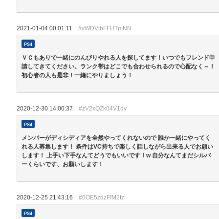
2021-01-04 00:01:11
#yWDVtbFFUTmNN
PS4
ＶＣもありで一緒にのんびりやれる人を探してます！いつでもフレンド申
請してきてください。ランク帯はどこでも合わせられるので心配なく～！
初心者の人も是非！一緒にやりましょう！
2020-12-30 14:00:37
#zV2xQZk04V1dv
PS4
メンバーがディシディアを全然やってくれないので 誰か一緒にやってく
れる人募集します！ 条件はVC持ちで楽しく話しながら出来る人でお願い
します！ 上手い下手なんてどうでもいいです！w 自分なんてまだシルバ
ーくらいです、お願いします！
2020-12-25 21:43:16
#0OE5zdzFfM2tz
PS4