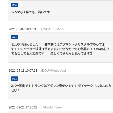
PS4
ルムマ@3 誰でも。弱いです
2021-05-07 20:18:36
#pVDlURjBMZjlV
PS4
またやり始めました！！基本的にはアダマン〜クリスタルでやってま
す！！シューター以外は使えますのでどなたでもお気軽に！！VCはあり
でもなしでも大丈夫です！！楽しくできたらと思ってます✋
2021-04-11 10:07:13
#DQUVIMnpoeVpj
PS4
2バー募集です！ ランクはアダマン帯使います！ ダイヤ〜クリスタルの方
ぜひ！
2021-03-21 17:30:22
#tVlladldmSmkw