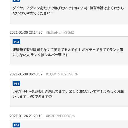
PS4
ダイヤ。アダマンあたりで遊びたいです٩(●˙▽˙●)۶ 無言申請はよくわから
ないのでやめてくださいー
2021-01-30 23:14:26
#EZkpHalhkSGdZ
PS4
復帰勢で製品版買えなくて萎えてる人です！ ボイチャできてでランク気
にしない人 ランクはシルバー帯です
2021-01-30 06:43:37
#1QWFoRE9GV0RN
PS4
ﾗﾝｸ:ｺﾞｰﾙﾄﾞ~ﾐｽﾘﾙを行き来してます。楽しく遊びたいです！よろしくお願
いします！VCできます◎
2021-01-26 21:29:19
#fS3RPeE00OGpv
PS4