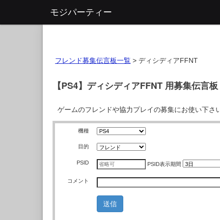
モジパーティー
フレンド募集伝言板一覧
>
ディシディアFFNT
【PS4】ディシディアFFNT 用募集伝言板
ゲームのフレンドや協力プレイの募集にお使い下さ
機種
目的
PSID
PSID
表示期間
コメント