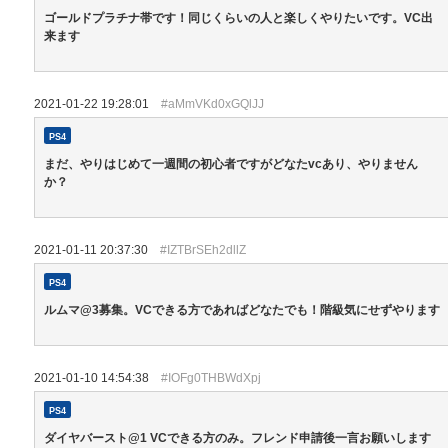
ゴールドプラチナ帯です！同じくらいの人と楽しくやりたいです。VC出
来ます
2021-01-22 19:28:01
#aMmVKd0xGQlJJ
PS4
まだ、やりはじめて一週間の初心者ですがどなたvcあり、やりません
か？
2021-01-11 20:37:30
#IZTBrSEh2dllZ
PS4
ルムマ@3募集。VCできる方であればどなたでも！階級気にせずやります
2021-01-10 14:54:38
#IOFg0THBWdXpj
PS4
ダイヤバースト@1 VCできる方のみ。フレンド申請後一言お願いします