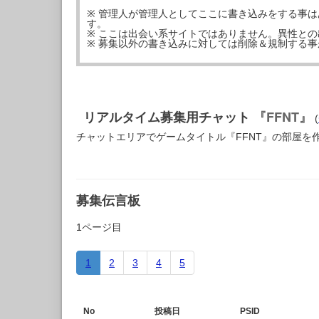
※ 管理人が管理人としてここに書き込みをする事
す。
※ ここは出会い系サイトではありません。異性と
※ 募集以外の書き込みに対しては削除＆規制する
リアルタイム募集用チャット
『FFNT』
(
チャットエリアでゲームタイトル『FFNT』の部屋を
募集伝言板
1ページ目
1
2
3
4
5
No
投稿日
PSID