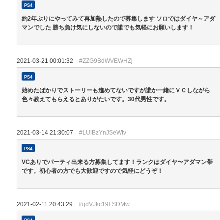
PS4
約2年ぶりにやってみて再加熱したので募集します ソロではダイヤ～アダ
マンでした 勝ち負け気にしないので誰でも気軽にお願いします！
2021-03-21 00:01:32
#ZZG9BdWVEWHZj
PS4
始めたばかりでストーリーも進めてないですが誰か一緒にＶＣしながら
色々教えてもらえるとありがたいです。30代男性です。
2021-03-14 21:30:07
#LUlBzYnJSeWtv
PS4
VCありでパーティ出来る方募集してます！ランクはダイヤ〜アダマン帯
です。初心者の方でも大歓迎ですので気軽にどうぞ！
2021-02-11 20:43:29
#qdVJkc19LSDMw