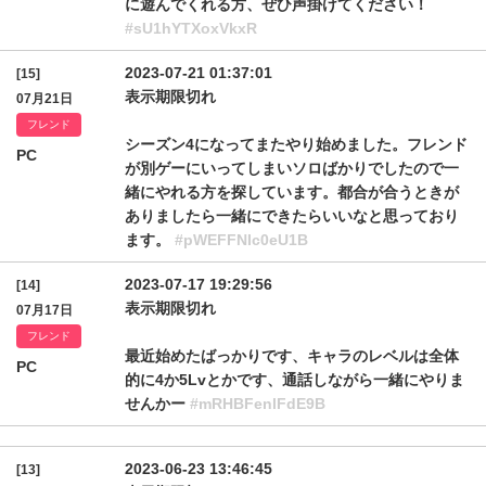
に遊んでくれる方、ぜひ声掛けてください！
#sU1hYTXoxVkxR
2023-07-21 01:37:01
[15]
表示期限切れ
07月21日
フレンド
シーズン4になってまたやり始めました。フレンド
PC
が別ゲーにいってしまいソロばかりでしたので一
緒にやれる方を探しています。都合が合うときが
ありましたら一緒にできたらいいなと思っており
ます。
#pWEFFNlc0eU1B
2023-07-17 19:29:56
[14]
表示期限切れ
07月17日
フレンド
最近始めたばっかりです、キャラのレベルは全体
PC
的に4か5Lvとかです、通話しながら一緒にやりま
せんかー
#mRHBFenlFdE9B
2023-06-23 13:46:45
[13]