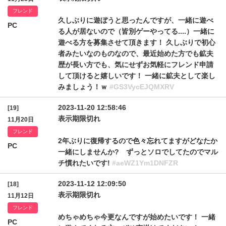
フレンド
久しぶりに遊ぼうと思ったんですが、一緒に遊べ
PC
る人が居ないので（皆別ゲーやってる....）一緒に
遊べる方を募集させて頂きます！ 久しぶりで初心
者みたいなのものなので、最近始めた方でも鉱夫
歴が長い方でも、気にせずお気軽にフレンド申請
して頂けると嬉しいです！ 一緒に鉱夫として楽し
みましょう！ｗ
#GS3VycEJQMXRV
2023-11-20 12:58:46
[19]
表示期限切れ
11月20日
フレンド
2年ぶりに復帰するので色々忘れてますがどなたか
PC
一緒にしませんか? ずっとソロでしてたのでマル
チ慣れたいです!
#aeWZ1Ym1DNFZR
2023-11-12 12:09:50
[18]
表示期限切れ
11月12日
フレンド
めちゃめちゃ今更なんですが始めたいです！ 一緒
PC