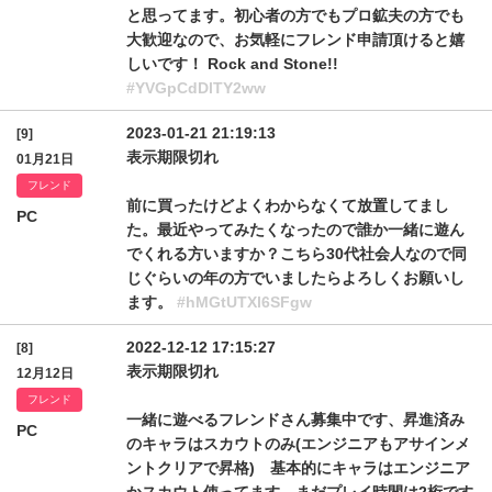
と思ってます。初心者の方でもプロ鉱夫の方でも
大歓迎なので、お気軽にフレンド申請頂けると嬉
しいです！ Rock and Stone!!
#YVGpCdDlTY2ww
2023-01-21 21:19:13
[9]
表示期限切れ
01月21日
フレンド
前に買ったけどよくわからなくて放置してまし
PC
た。最近やってみたくなったので誰か一緒に遊ん
でくれる方いますか？こちら30代社会人なので同
じぐらいの年の方でいましたらよろしくお願いし
ます。
#hMGtUTXl6SFgw
2022-12-12 17:15:27
[8]
表示期限切れ
12月12日
フレンド
一緒に遊べるフレンドさん募集中です、昇進済み
PC
のキャラはスカウトのみ(エンジニアもアサインメ
ントクリアで昇格) 基本的にキャラはエンジニア