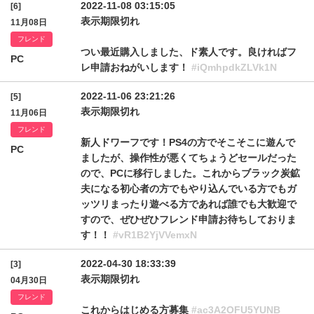
2022-11-08 03:15:05
[6]
表示期限切れ
11月08日
フレンド
つい最近購入しました、ド素人です。良ければフ
PC
レ申請おねがいします！
#iQmhpdkZLVk1N
2022-11-06 23:21:26
[5]
表示期限切れ
11月06日
フレンド
新人ドワーフです！PS4の方でそこそこに遊んで
PC
ましたが、操作性が悪くてちょうどセールだった
ので、PCに移行しました。これからブラック炭鉱
夫になる初心者の方でもやり込んでいる方でもガ
ッツリまったり遊べる方であれば誰でも大歓迎で
すので、ぜひぜひフレンド申請お待ちしておりま
す！！
#vR1B2YjVVemxN
2022-04-30 18:33:39
[3]
表示期限切れ
04月30日
フレンド
これからはじめる方募集
#ac3A2OFU5YUNB