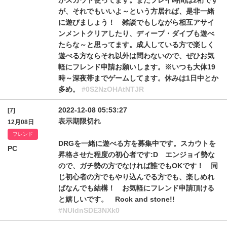
かスカウト使ってます。まだプレイ時間は2桁です
が、それでもいいよ～という方居れば、是非一緒
に遊びましょう！ 雑談でもしながら相互アサイ
ンメントクリアしたり、ディープ・ダイブも遊べ
たらな～と思ってます。成人している方で楽しく
遊べる方ならそれ以外は問わないので、ぜひお気
軽にフレンド申請お願いします。※いつも大体19
時～深夜帯までゲームしてます。休みは1日中とか
多め。
#0S2NzOHAtNTJR
2022-12-08 05:53:27
[7]
表示期限切れ
12月08日
フレンド
DRGを一緒に遊べる方を募集中です。スカウトを
PC
昇格させた程度の初心者です:D エンジョイ勢な
ので、ガチ勢の方でなければ誰でもOKです！ 同
じ初心者の方でもやり込んでる方でも、楽しめれ
ばなんでも結構！ お気軽にフレンド申請頂ける
と嬉しいです。 Rock and stone!!
#NUldnSDE3NXk0