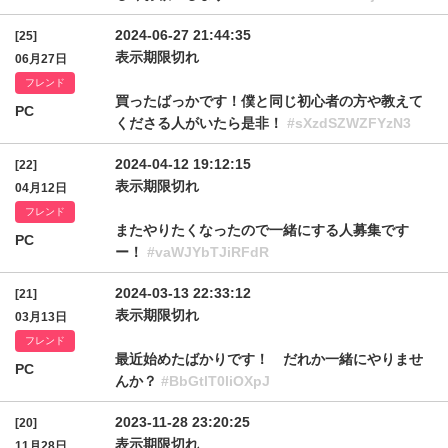
2024-06-27 21:44:35
[25]
表示期限切れ
06月27日
フレンド
買ったばっかです！僕と同じ初心者の方や教えて
PC
くださる人がいたら是非！
#sXzdSZWZFYzN3
2024-04-12 19:12:15
[22]
表示期限切れ
04月12日
フレンド
またやりたくなったので一緒にする人募集です
PC
ー！
#vaWJYbTJiRFdR
2024-03-13 22:33:12
[21]
表示期限切れ
03月13日
フレンド
最近始めたばかりです！ だれか一緒にやりませ
PC
んか？
#BbGtlT0liOXpJ
2023-11-28 23:20:25
[20]
表示期限切れ
11月28日