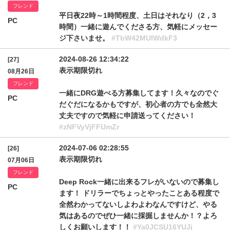
フレンド
平日夜22時～1時間程度、土日はそれなり（2，3
PC
時間）一緒に遊んでくださる方、気軽にメッセー
ジ下さいませ。
#TbW42MUlWdkF3
2024-08-26 12:34:22
[27]
表示期限切れ
08月26日
フレンド
一緒にDRG遊べる方募集してます！久々なのでぐ
PC
だぐだになるかもですが、初心者の方でも全然大
丈夫ですので気軽に申請送ってください！
#zNFVyVjFFUmZr
2024-07-06 02:28:55
[26]
表示期限切れ
07月06日
フレンド
Deep Rock一緒に出来るフレがいないので募集し
PC
ます！ ドリラーでちょっとやったことある程度で
全然わかってないしよわよわなんですけど、やる
気はあるのでぜひ一緒に採掘しませんか！？よろ
しくお願いします！！
#Ya0JCSU16YUJj