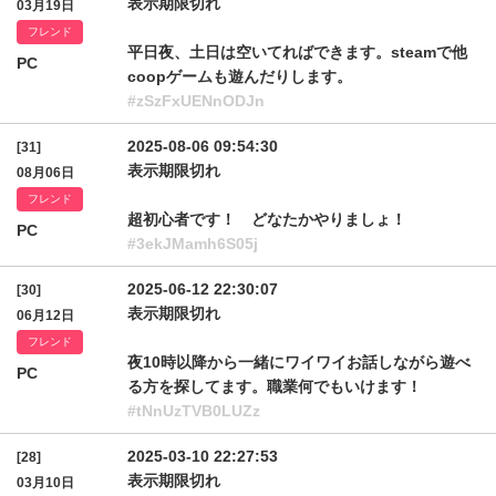
表示期限切れ
03月19日
フレンド
平日夜、土日は空いてればできます。steamで他
PC
coopゲームも遊んだりします。
#zSzFxUENnODJn
2025-08-06 09:54:30
[31]
表示期限切れ
08月06日
フレンド
超初心者です！ どなたかやりましょ！
PC
#3ekJMamh6S05j
2025-06-12 22:30:07
[30]
表示期限切れ
06月12日
フレンド
夜10時以降から一緒にワイワイお話しながら遊べ
PC
る方を探してます。職業何でもいけます！
#tNnUzTVB0LUZz
2025-03-10 22:27:53
[28]
表示期限切れ
03月10日