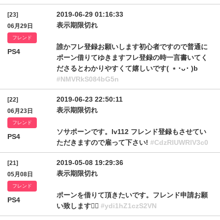
2019-06-29 01:16:33
[23]
表示期限切れ
06月29日
フレンド
誰かフレ登録お願いします初心者ですので普通に
PS4
ポーン借りてゆきますフレ登録の時一言書いてく
ださるとわかりやすくて嬉しいです( ﹡･ᴗ･ )b
#NMVRkS084bG5n
2019-06-23 22:50:11
[22]
表示期限切れ
06月23日
フレンド
ソサポーンです。lv112 フレンド登録もさせてい
PS4
ただきますので雇って下さい!
#CdzRIUWRlV3c0
2019-05-08 19:29:36
[21]
表示期限切れ
05月08日
フレンド
ポーンを借りて頂きたいです。フレンド申請お願
PS4
い致します🙇‍♂️
#ydi1hZ1czS2VN