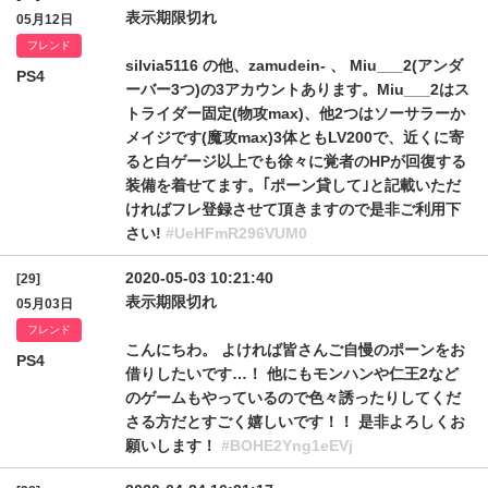
表示期限切れ
05月12日
フレンド
silvia5116 の他、zamudein- 、 Miu___2(アンダ
PS4
ーバー3つ)の3アカウントあります。Miu___2はス
トライダー固定(物攻max)、他2つはソーサラーか
メイジです(魔攻max)3体ともLV200で、近くに寄
ると白ゲージ以上でも徐々に覚者のHPが回復する
装備を着せてます。｢ポーン貸して｣と記載いただ
ければフレ登録させて頂きますので是非ご利用下
さい!
#UeHFmR296VUM0
2020-05-03 10:21:40
[29]
表示期限切れ
05月03日
フレンド
こんにちわ。 よければ皆さんご自慢のポーンをお
PS4
借りしたいです…！ 他にもモンハンや仁王2など
のゲームもやっているので色々誘ったりしてくだ
さる方だとすごく嬉しいです！！ 是非よろしくお
願いします！
#BOHE2Yng1eEVj