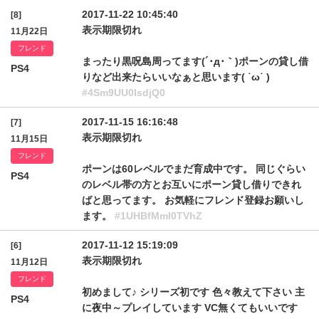
2017-11-22 10:45:40
[8]
表示期限切れ
11月22日
フレンド
まったり黒呪島周ってます(´･д･｀)ポーンの貸し借
PS4
りなど出来たらいいなぁと思います( ˙ω˙ )
#4Sm9UU0lsdjQ0
2017-11-15 16:16:48
[7]
表示期限切れ
11月15日
フレンド
ポーンは60レベルでまだ育成中です。 同じぐらい
PS4
のレベル帯の方とお互いにポーン貸し借りできれ
ばと思ってます。 お気軽にフレンド登録お願いし
ます。
#1UHBfMml0TVhZ
2017-11-12 15:19:09
[6]
表示期限切れ
11月12日
フレンド
初めまして♪ シリーズ初です 色々教えて下さい 主
PS4
に夜中～プレイしています VC無くてもいいです