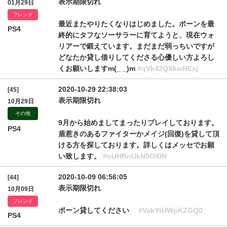
表示期限切れ
01月29日
フレンド
最近またやりたくなりはじめました。ポーンを最
PS4
終的にタフなソーサラーに育てようと、現在ウォ
リアーで鍛えています。まだまだ弱っちいですが
どなたか貸し借りしてくださる心優しい方よろし
くお願いしますm(_ _)m
#qVk42QXkwNExj
2020-10-29 22:38:03
[45]
表示期限切れ
10月29日
その他
9月から始めましてまったりプレイしております。
PS4
盾惹きのあるファイターかメイジ(回復)を貸して頂
ける方を探しております。詳しくはメッセでお願
い致します。
#oUHRnUkN5OXlN
2020-10-09 06:56:05
[44]
表示期限切れ
10月09日
フレンド
ポーン貸してください
#VakYtUWpKZGQ0
PS4