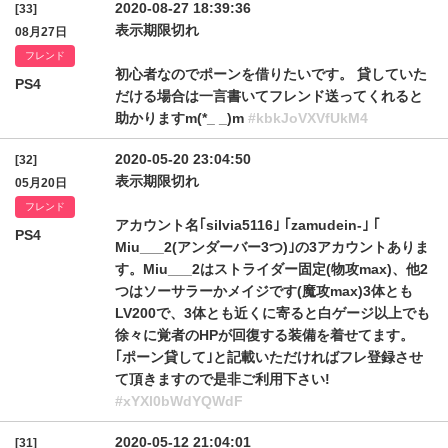
2020-08-27 18:39:36
[33]
表示期限切れ
08月27日
フレンド
初心者なのでポーンを借りたいです。 貸していた
PS4
だける場合は一言書いてフレンド送ってくれると
助かりますm(*_ _)m
#kbkJoVXVfUkM4
2020-05-20 23:04:50
[32]
表示期限切れ
05月20日
フレンド
アカウント名｢silvia5116｣ ｢zamudein-｣ ｢
PS4
Miu___2(アンダーバー3つ)｣の3アカウントありま
す。Miu___2はストライダー固定(物攻max)、他2
つはソーサラーかメイジです(魔攻max)3体とも
LV200で、3体とも近くに寄ると白ゲージ以上でも
徐々に覚者のHPが回復する装備を着せてます。
｢ポーン貸して｣と記載いただければフレ登録させ
て頂きますので是非ご利用下さい!
#xYXl0bWdYQWdF
2020-05-12 21:04:01
[31]