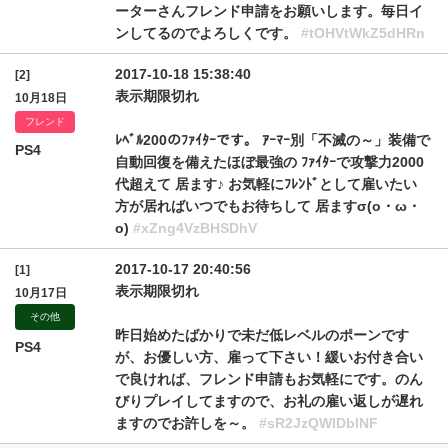
ーターさんフレンド申請をお願いします。毎日イ
ンしてるのでよろしくです。
#tOHVtWkZ5dHRn
2017-10-18 15:38:40
[2]
表示期限切れ
10月18日
フレンド
ﾚﾍﾞﾙ200のﾌｧｲﾀｰです。 ｱｰﾏｰ別「不滅の～」装備で
PS4
自動回復を備えたほぼ最強の ﾌｧｲﾀｰで攻撃力2000
代超えて 居ます♪ お気軽にﾌﾚﾝﾄﾞとして雇いたい
方が居ればいつでもお待ちして 居ますσ(o・ω・
o)
#xZng4VzBHSDhV
2017-10-17 20:40:56
[1]
表示期限切れ
10月17日
その他
昨日始めたばかりで未だ低レベルのポーンです
PS4
が、お優しい方、雇って下さい！緩いお付き合い
で良ければ、フレンド申請もお気軽にです。のん
びりプレイしてますので、お礼の雇い返しが遅れ
ますのでお許しを～。
#sR2JzQWlDblNF