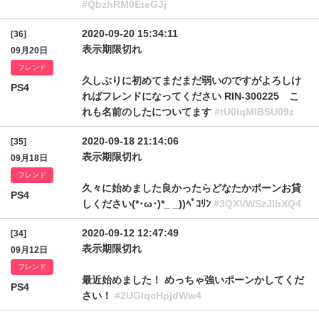
#QbzhRM0EteGJj
2020-09-20 15:34:11
[36]
表示期限切れ
09月20日
フレンド
久しぶりに初めてまだまだ弱いのですがよろしけ
PS4
ればフレンドになってください RIN-300225 こ
れも名前のしたについてます
#tU0lqMlBSU09z
2020-09-18 21:14:06
[35]
表示期限切れ
09月18日
フレンド
久々に始めました良かったらどなたかポーンお貸
PS4
しください(*･ω･)*_ _))ﾍﾟｺﾘﾝ
#3QXVWSzJIbXQ4
2020-09-12 12:47:49
[34]
表示期限切れ
09月12日
フレンド
最近始めました！ めっちゃ強いポーンかしてくだ
PS4
さい！
#2UGlqcHpjdWw4