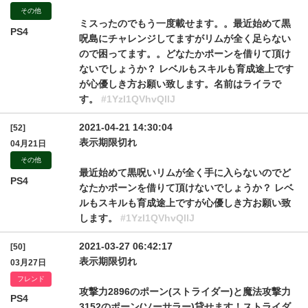
その他
ミスったのでもう一度載せます。。最近始めて黒
PS4
呪島にチャレンジしてますがリムが全く足らない
ので困ってます。。どなたかポーンを借りて頂け
ないでしょうか？ レベルもスキルも育成途上です
が心優しき方お願い致します。名前はライラで
す。
#1YzI1QVhvQllJ
2021-04-21 14:30:04
[52]
表示期限切れ
04月21日
その他
最近始めて黒呪いリムが全く手に入らないのでど
PS4
なたかポーンを借りて頂けないでしょうか？ レベ
ルもスキルも育成途上ですが心優しき方お願い致
します。
#1YzI1QVhvQllJ
2021-03-27 06:42:17
[50]
表示期限切れ
03月27日
フレンド
攻撃力2896のポーン(ストライダー)と魔法攻撃力
PS4
3152のポーン(ソーサラー)貸せます！ストライダ