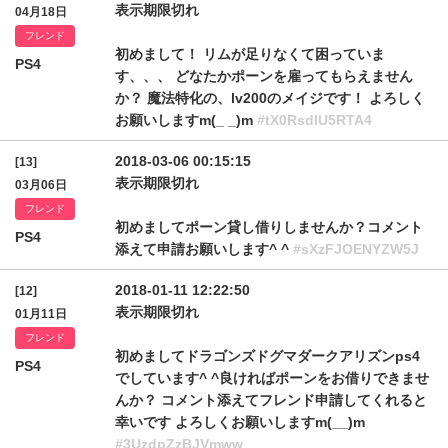
表示期限切れ
04月18日
フレンド
初めまして！ リムが足りなくて困っていま
PS4
す、、、 どなたかポーンを雇ってもらえません
か？ 魔法特化の、lv200のメイジです！ よろしく
お願いしますm(_ _)m
#tX0RsdlU5RTA4
2018-03-06 00:15:15
[13]
表示期限切れ
03月06日
フレンド
初めましてポーン貸し借りしませんか？コメント
PS4
添えて申請お願いします^ ^
#sXzFJOENYZW5J
2018-01-11 12:22:50
[12]
表示期限切れ
01月11日
フレンド
初めましてドラゴンズドグマダークアリズンps4
PS4
でしています^ ^良ければポーンをお借りできませ
んか？ コメント添えてフレンド申請してくれると
幸いです よろしくお願いしますm(__)m
#3UzdpZzBJVmww