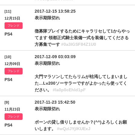
2017-12-15 13:58:25
[11]
表示期限切れ
12月15日
フレンド
徴募隊プレイするためにキャラリセして1からやっ
PS4
てます 領都正式騎士装備一式を装備してくださる
方募集でーす
#0a3lGSF84Z1U0
2017-12-09 03:03:09
[10]
表示期限切れ
12月09日
フレンド
大門マラソンしてたらリムが枯渇してしまいまし
PS4
た…Lv200ソーサラーですがよかったら使ってく
ださい。
#la0p0cEhld1pF
2017-11-23 15:42:50
[9]
表示期限切れ
11月23日
フレンド
ポーンの貸し借りしませんか？(^^)よろしくお願
PS4
いします。
#wQzlJYjlKUExJ