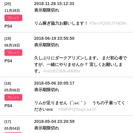
2018-11-28 15:12:33
[20]
表示期限切れ
11月28日
フレンド
リム稼ぎ協力お願いします！
#3enVQSGJTNE9n
PS4
2018-06-19 23:55:50
[19]
表示期限切れ
06月19日
フレンド
久しぶりにダークアリズンします。 まだ初心者で
PS4
すが、一緒にやりませんか？ 宜しくお願いしま
す。
#rd1RZSUkxMHBv
2018-05-06 20:05:17
[18]
表示期限切れ
05月06日
フレンド
リムが足りません（´;ω;｀） うちの子雇ってく
PS4
ださいorz
#5WVFQVmpLbklV
2018-05-04 23:20:59
[17]
表示期限切れ
05月04日