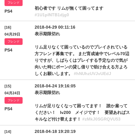
フレンド
初心者です リムが無くて困ってます
PS4
#1U1plNTB1djg0
2018-04-29 00:11:16
[16]
表示期限切れ
04月29日
フレンド
リム足りなくて困っているのでプレイされている
PS4
方フレンド募集です。 まだ育成途中でレベル70辺
りですが、しばらくはプレイする予定なので気が
向いた時にポーンの貸し借りで助け合える方よろ
しくお願いします。
#hNUhzUVJvUEdJ
2018-04-24 19:16:05
[15]
表示期限切れ
04月24日
フレンド
リムが足りなくなって困ってます！ 誰か雇って
PS4
ください！ lv200 メイジです！ 要望あればス
キルなど付け替えます！
#zMkJ0SGRQVU53
2018-04-18 19:20:19
[14]