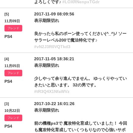
よろしくです♪
#LOXRNenpxTGdr
2017-11-09 08:09:56
[5]
表示期限切れ
11月09日
フレンド
良かったら私のポーン使ってください(^_^)ﾉ ソー
PS4
サラーレベル200で魔法特化です♪
#vN2J3R0VQTkd3
2017-11-05 18:36:21
[4]
表示期限切れ
11月05日
フレンド
少しやって余り進んでません。 ゆっくりやってい
PS4
きたいと思います。 32の男です。
#tR3Q4X1NfaWVz
2017-10-22 16:01:26
[3]
表示期限切れ
10月22日
フレンド
前の機種ps3で 魔攻特化育成していました！ 今回
PS4
も魔攻特化育成していくつもりなので心強いサポ