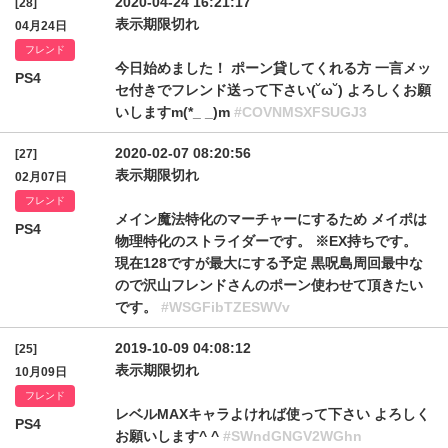
2020-04-24 16:21:17
[28]
表示期限切れ
04月24日
フレンド
今日始めました！ ポーン貸してくれる方 一言メッ
PS4
セ付きでフレンド送って下さい(˘ω˘) よろしくお願
いしますm(*_ _)m
#COVNMSXFSUGJ3
2020-02-07 08:20:56
[27]
表示期限切れ
02月07日
フレンド
メイン魔法特化のマーチャーにするため メイポは
PS4
物理特化のストライダーです。 ※EX持ちです。
現在128ですが最大にする予定 黒呪島周回最中な
ので沢山フレンドさんのポーン使わせて頂きたい
です。
#WSGFibTZESWVv
2019-10-09 04:08:12
[25]
表示期限切れ
10月09日
フレンド
レベルMAXキャラよければ使って下さい よろしく
PS4
お願いします^ ^
#SWndGNGV2WGhn