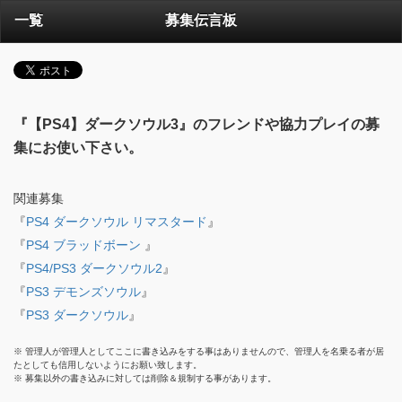
一覧
募集伝言板
『【PS4】ダークソウル3』のフレンドや協力プレイの募
集にお使い下さい。
関連募集
『
PS4 ダークソウル リマスタード
』
『
PS4 ブラッドボーン
』
『
PS4/PS3 ダークソウル2
』
『
PS3 デモンズソウル
』
『
PS3 ダークソウル
』
※ 管理人が管理人としてここに書き込みをする事はありませんので、管理人を名乗る者が居
たとしても信用しないようにお願い致します。
※ 募集以外の書き込みに対しては削除＆規制する事があります。