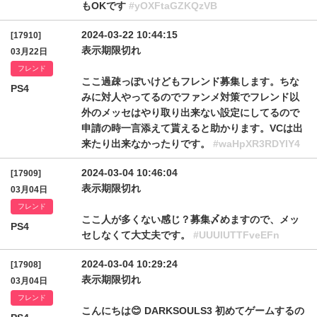
もOKです
#yOXFtaGZKQzVB
2024-03-22 10:44:15
[17910]
表示期限切れ
03月22日
フレンド
ここ過疎っぽいけどもフレンド募集します。ちな
PS4
みに対人やってるのでファンメ対策でフレンド以
外のメッセはやり取り出来ない設定にしてるので
申請の時一言添えて貰えると助かります。VCは出
来たり出来なかったりです。
#waHpXR3RDYlY4
2024-03-04 10:46:04
[17909]
表示期限切れ
03月04日
フレンド
ここ人が多くない感じ？募集〆めますので、メッ
PS4
セしなくて大丈夫です。
#UUUlUTTFveEFn
2024-03-04 10:29:24
[17908]
表示期限切れ
03月04日
フレンド
こんにちは😊 DARKSOULS3 初めてゲームするの