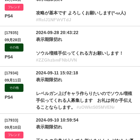
フレンド
攻略が基本です よろしくお願いします(*-ω人)
PS4
#RclJ1NFVrVTdJ
2024-09-28 20:43:22
[17935]
表示期限切れ
09月28日
その他
ソウル増殖手伝ってくれる方お願いします！
PS4
#ZZGhzbmFNbUVN
2024-09-11 15:02:18
[17934]
表示期限切れ
09月11日
その他
レベルガン上げキャラ作らりたいのでソウル増殖
PS4
手伝ってくれる人募集します お礼は何か手伝え
ることならします。
#zOWktS05MVENr
2024-09-10 10:59:54
[17933]
表示期限切れ
09月10日
フレンド