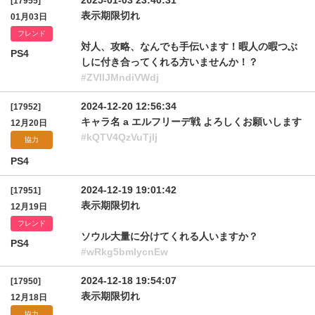
2025-01-03 23:40:31
[17955]
表示期限切れ
01月03日
フレンド
対人、攻略、なんでも手伝います！暇人の暇つぶ
PS4
しに付き合ってくれる方いませんか！？
#ZVllJMndiVWdj
2024-12-20 12:56:34
[17952]
キャラ名 a エルフリーデ戦 よろしくお願いします
12月20日
#kQTV4QzVuTjlj
協力
PS4
2024-12-19 19:01:42
[17951]
表示期限切れ
12月19日
フレンド
ソウル大量に分けてくれる人いますか？
PS4
#wRkg5bmlycnEw
2024-12-18 19:54:07
[17950]
表示期限切れ
12月18日
協力