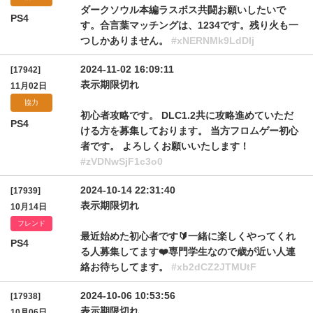
ダークソウル本編ラスボス共闘お願いしたいで
PS4
す。合言葉マッチングは、1234です。残り火も一
つしかありません。
#xNERNMk9LdDlj
2024-11-02 16:09:11
[17942]
表示期限切れ
11月02日
協力
初心者攻略です。 DLC1.2共に攻略進めていただ
PS4
ける方を募集しております。 当方フロムゲー初心
者です。 よろしくお願いいたします！
#zVDNwSjF1c3o0
2024-10-14 22:31:40
[17939]
表示期限切れ
10月14日
フレンド
最近始めた初心者です🔰一緒に楽しくやってくれ
PS4
る人募集してます❤️専門学生なので歳が近い人連
絡お待ちしてます。
#xb2dCZ2JTMUtF
2024-10-06 10:53:56
[17938]
表示期限切れ
10月06日