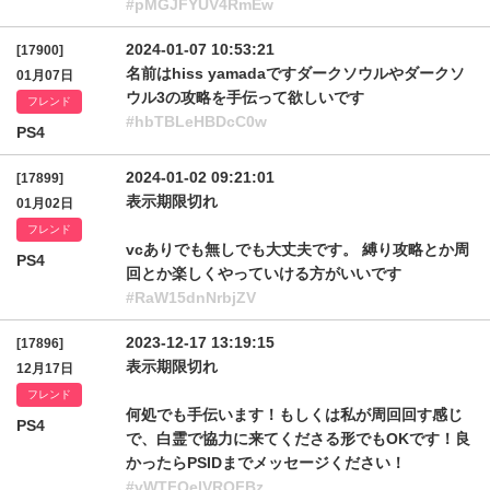
#pMGJFYUV4RmEw
2024-01-07 10:53:21
[17900]
名前はhiss yamadaですダークソウルやダークソ
01月07日
ウル3の攻略を手伝って欲しいです
フレンド
#hbTBLeHBDcC0w
PS4
2024-01-02 09:21:01
[17899]
表示期限切れ
01月02日
フレンド
vcありでも無しでも大丈夫です。 縛り攻略とか周
PS4
回とか楽しくやっていける方がいいです
#RaW15dnNrbjZV
2023-12-17 13:19:15
[17896]
表示期限切れ
12月17日
フレンド
何処でも手伝います！もしくは私が周回回す感じ
PS4
で、白霊で協力に来てくださる形でもOKです！良
かったらPSIDまでメッセージください！
#vWTFQelVROFBz