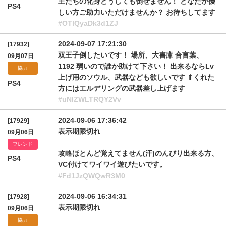
王たちの化身どうしても倒せません！ どなたか優
PS4
しい方ご助力いただけませんか？ お待ちしてます
#OTlQyaDk3d1ZJ
2024-09-07 17:21:30
[17932]
双王子倒したいです！ 場所、大書庫 合言葉、
09月07日
1192 弱いので誰か助けて下さい！ 出来るならLv
協力
上げ用のソウル、武器なども欲しいです ⬆くれた
PS4
方にはエルデリングの武器差し上げます
#uNlZWLTRQY2Vv
2024-09-06 17:36:42
[17929]
表示期限切れ
09月06日
フレンド
攻略ほとんど覚えてません(汗)のんびり出来る方、
PS4
VC付けてワイワイ遊びたいです。
#Fd1JzQWQwR3M0
2024-09-06 16:34:31
[17928]
表示期限切れ
09月06日
協力