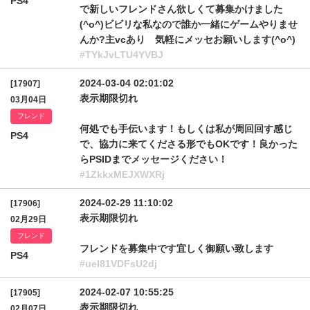
PS4
で新しいフレンドさん欲しくて募集かけました
(^o^)ビビリな私なので誰か一緒にゲームやりませ
んか?主vcあり 気軽にメッセお願いします(^o^)
#TYkJvLTU4YVBJ
2024-03-04 02:01:02
[17907]
表示期限切れ
03月04日
フレンド
何処でも手伝います！もしくは私が周回回す感じ
PS4
で、協力に来てくださる形でもOKです！良かった
らPSIDまでメッセージください！
#1ZkkxMEJXWXRj
2024-02-29 11:10:02
[17906]
表示期限切れ
02月29日
フレンド
フレンドを募集中です宜しく御願い致します
PS4
#uel81VDFsU2dj
2024-02-07 10:55:25
[17905]
表示期限切れ
02月07日