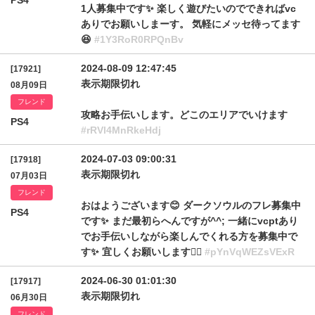
PS4
1人募集中です✨ 楽しく遊びたいのでできればvc
ありでお願いしまーす。 気軽にメッセ待ってます
😆
#1Y3RoR0RPQnBv
2024-08-09 12:47:45
[17921]
表示期限切れ
08月09日
フレンド
攻略お手伝いします。どこのエリアでいけます
PS4
#rRVl4MnRkeHdj
2024-07-03 09:00:31
[17918]
表示期限切れ
07月03日
フレンド
おはようございます😊 ダークソウルのフレ募集中
PS4
です✨ まだ最初らへんですが^^; 一緒にvcptあり
でお手伝いしながら楽しんでくれる方を募集中で
す✨ 宜しくお願いします🙂‍↕️
#pYnVqWEZsVExR
2024-06-30 01:01:30
[17917]
表示期限切れ
06月30日
フレンド