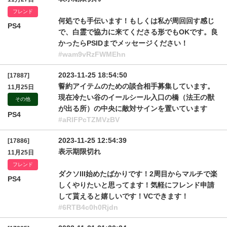
フレンド
何処でも手伝います！もしくは私が周回回す感じ
PS4
で、白霊で協力に来てくださる形でもOKです。良
かったらPSIDまでメッセージください！
#wam9vRzFWMEhn
2023-11-25 18:54:50
[17887]
誓約アイテムのための談合相手募集しています。
11月25日
現在冷たい谷のイールシール入口の橋（法王の獣
その他
が出る所）の中央に敵対サインを置いています
PS4
#aRlFPcTZMVzBV
2023-11-25 12:54:39
[17886]
表示期限切れ
11月25日
フレンド
ダクソIII始めたばかりです！2周目からマルチで楽
PS4
しくやりたいと思ってます！気軽にフレンド申請
して貰えると嬉しいです！VCできます！
#6RTB4c0h0Rjdn