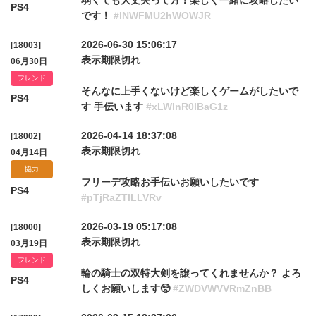
弱くても大丈夫って方！楽しく一緒に攻略したい
PS4
です！
#lNWFMU2hWOWJR
2026-06-30 15:06:17
[18003]
表示期限切れ
06月30日
フレンド
そんなに上手くないけど楽しくゲームがしたいで
PS4
す 手伝います
#xLWlnR0lBaG1z
2026-04-14 18:37:08
[18002]
表示期限切れ
04月14日
協力
フリーデ攻略お手伝いお願いしたいです
PS4
#pTjRaZTlLLVRv
2026-03-19 05:17:08
[18000]
表示期限切れ
03月19日
フレンド
輪の騎士の双特大剣を譲ってくれませんか？ よろ
PS4
しくお願いします🥺
#ZWDVWVVRmZnBB