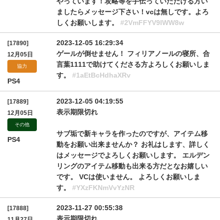
やっています！攻略等を手伝っていただける方い
ましたらメッセージ下さい！vcは無しです。よろ
しくお願いします。
#2VmFFYV9IWW8w
2023-12-05 16:29:34
[17890]
ゲールが倒せません！ フィリアノールの寝所、合
12月05日
言葉1111で助けてくださる方よろしくお願いしま
協力
す。
#1aEtBcHdhaXRv
PS4
2023-12-05 04:19:55
[17889]
表示期限切れ
12月05日
その他
サブ垢で新キャラを作ったのですが、アイテム移
PS4
動をお願い出来ませんか？ お礼はします、詳しく
はメッセージでよろしくお願いします。 エルデン
リングのアイテム移動も出来る方だとなお嬉しい
です。 VCは使いません。 よろしくお願いしま
す。
#YXzFKNmVvYzNR
2023-11-27 00:55:38
[17888]
表示期限切れ
11月27日