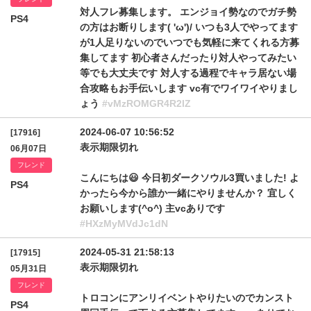
対人フレ募集します。 エンジョイ勢なのでガチ勢
PS4
の方はお断りします( 'ω')/ いつも3人でやってます
が1人足りないのでいつでも気軽に来てくれる方募
集してます 初心者さんだったり対人やってみたい
等でも大丈夫です 対人する過程でキャラ居ない場
合攻略もお手伝いします vc有でワイワイやりまし
ょう
#vMzROMGR4R2lZ
2024-06-07 10:56:52
[17916]
表示期限切れ
06月07日
フレンド
こんにちは😃 今日初ダークソウル3買いました! よ
PS4
かったら今から誰か一緒にやりませんか？ 宜しく
お願いします(^o^) 主vcありです
#HXzMyMVdJc1dN
2024-05-31 21:58:13
[17915]
表示期限切れ
05月31日
フレンド
トロコンにアンリイベントやりたいのでカンスト
PS4