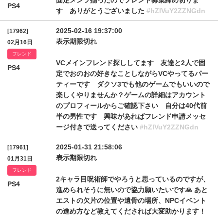
固定メンツ揃ったのでフレンド募集締め切りま
PS4
す ありがとうございました
#hZlVuY2ZZNGdn
2025-02-16 19:37:00
[17962]
表示期限切れ
02月16日
フレンド
VCメインフレンド探ししてます 友達と2人で固
PS4
定でおのおの好きなことしながらVCやってるパー
ティーです ダクソ3でも他のゲームでもいいので
楽しくやりませんか？ゲームの詳細はアカウント
のプロフィールからご確認下さい 自分は40代前
半の男性です 興味があればフレンド申請メッセ
ージ付きで送ってください
#hZlVuY2ZZNGdn
2025-01-31 21:58:06
[17961]
表示期限切れ
01月31日
フレンド
2キャラ目呪術師でやろうと思っているのですが、
PS4
進められそうに無いので協力願いたいです🙏 あと
エストの欠片の位置や遺骨の場所、NPCイベント
の進め方など教えてくだされば大変助かります！