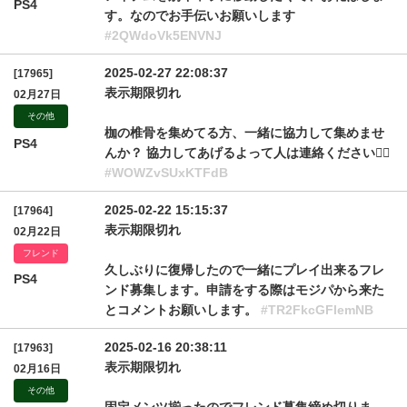
PS4
す。なのでお手伝いお願いします
#2QWdoVk5ENVNJ
2025-02-27 22:08:37
[17965]
表示期限切れ
02月27日
その他
枷の椎骨を集めてる方、一緒に協力して集めませ
PS4
んか？ 協力してあげるよって人は連絡ください🙇‍♀️
#WOWZvSUxKTFdB
2025-02-22 15:15:37
[17964]
表示期限切れ
02月22日
フレンド
久しぶりに復帰したので一緒にプレイ出来るフレ
PS4
ンド募集します。申請をする際はモジパから来た
とコメントお願いします。
#TR2FkcGFlemNB
2025-02-16 20:38:11
[17963]
表示期限切れ
02月16日
その他