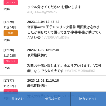
フレンド
ソウル分けてください お願いします
PS4
#xQUJncVg2VWZv
2023-11-04 12:47:42
[17879]
合言葉awdr 王子ロスリック霧前 周回数は忘れま
11月04日
したが倒せなくて困ってます😭😭😭誰か助けてく
協力
ださい😵
#yVERtUVltdDBn
PS4
2023-11-02 13:02:40
[17878]
表示期限切れ
11月02日
フレンド
攻略お手伝い致します。全エリアいけます。VC可
PS4
能、なしでも大丈夫です
#MaTNJMDRxcE9Z
2023-11-02 11:10:18
[17877]
表示期限切れ
11月02日
フレンド
対人の相手してください！
#PYzZhZzVhX29v
PS4
書き込む
伝言板一覧
協力チャット