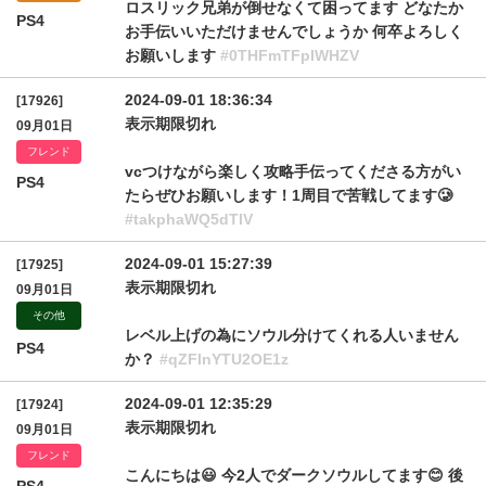
ロスリック兄弟が倒せなくて困ってます どなたか
PS4
お手伝いいただけませんでしょうか 何卒よろしく
お願いします
#0THFmTFpIWHZV
2024-09-01 18:36:34
[17926]
表示期限切れ
09月01日
フレンド
vcつけながら楽しく攻略手伝ってくださる方がい
PS4
たらぜひお願いします！1周目で苦戦してます🥲
#takphaWQ5dTlV
2024-09-01 15:27:39
[17925]
表示期限切れ
09月01日
その他
レベル上げの為にソウル分けてくれる人いません
PS4
か？
#qZFlnYTU2OE1z
2024-09-01 12:35:29
[17924]
表示期限切れ
09月01日
フレンド
こんにちは😃 今2人でダークソウルしてます😊 後