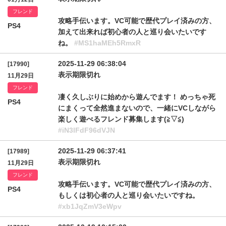
フレンド
攻略手伝います。VC可能で歴代プレイ済みの方、
PS4
加えて出来れば初心者の人と巡り会いたいです
ね。
#MS1haMEh5RmxR
2025-11-29 06:38:04
[17990]
表示期限切れ
11月29日
フレンド
凄く久しぶりに始めから遊んでます！ めっちゃ死
PS4
にまくって全然進まないので、一緒にVCしながら
楽しく遊べるフレンド募集します(⁠≧⁠▽⁠≦⁠)
#iN3lFdF96dVJN
2025-11-29 06:37:41
[17989]
表示期限切れ
11月29日
フレンド
攻略手伝います。VC可能で歴代プレイ済みの方、
PS4
もしくは初心者の人と巡り会いたいですね。
#xb1JqZmV3eWpv