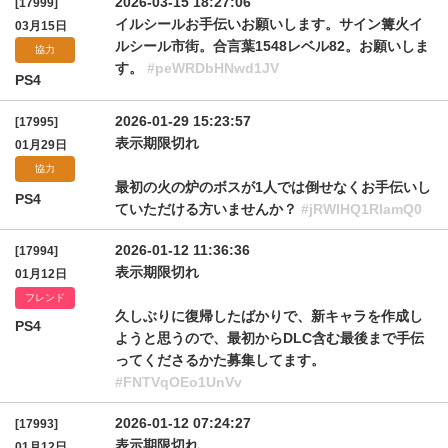
2026-03-15 18:27:06
[17999]
イルシールお手伝いお願いします。サイン篝火イ
03月15日
ルシール市街。合言葉1548レベル82。お願いしま
協力
す。
#peWRDbHNwd1JV
PS4
2026-01-29 15:23:57
[17995]
表示期限切れ
01月29日
協力
最初の火の炉のボスが1人では倒せなくお手伝いし
PS4
ていただける方いませんか？
#jRWlHQ1RIamQ0
2026-01-12 11:36:36
[17994]
表示期限切れ
01月12日
フレンド
久しぶりに復帰したばかりで、新キャラを作成し
PS4
ようと思うので、最初からDLC含む最後まで手伝
ってくださるかた募集してます。
#FNTVqOEo1UnVv
2026-01-12 07:24:27
[17993]
表示期限切れ
01月12日