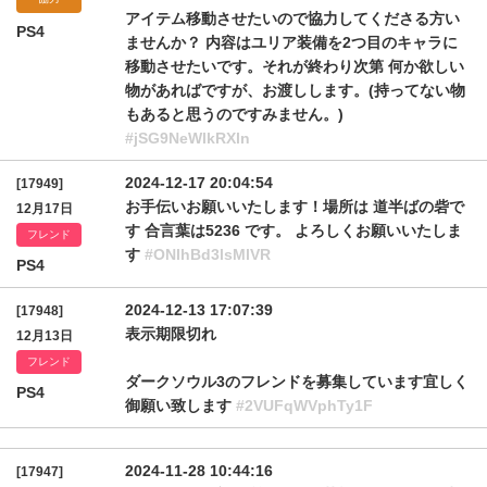
アイテム移動させたいので協力してくださる方い
PS4
ませんか？ 内容はユリア装備を2つ目のキャラに
移動させたいです。それが終わり次第 何か欲しい
物があればですが、お渡しします。(持ってない物
もあると思うのですみません。)
#jSG9NeWlkRXln
2024-12-17 20:04:54
[17949]
お手伝いお願いいたします！場所は 道半ばの砦で
12月17日
す 合言葉は5236 です。 よろしくお願いいたしま
フレンド
す
#ONlhBd3lsMlVR
PS4
2024-12-13 17:07:39
[17948]
表示期限切れ
12月13日
フレンド
ダークソウル3のフレンドを募集しています宜しく
PS4
御願い致します
#2VUFqWVphTy1F
2024-11-28 10:44:16
[17947]