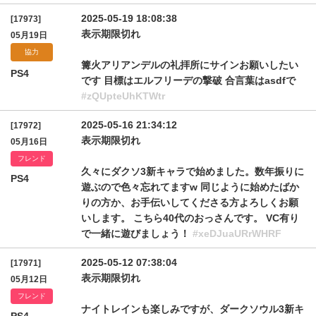
2025-05-19 18:08:38
[17973]
表示期限切れ
05月19日
協力
篝火アリアンデルの礼拝所にサインお願いしたい
PS4
です 目標はエルフリーデの撃破 合言葉はasdfで
#zQUpteUhKTWtr
2025-05-16 21:34:12
[17972]
表示期限切れ
05月16日
フレンド
久々にダクソ3新キャラで始めました。数年振りに
PS4
遊ぶので色々忘れてますw 同じように始めたばか
りの方か、お手伝いしてくださる方よろしくお願
いします。 こちら40代のおっさんです。 VC有り
で一緒に遊びましょう！
#xeDJuaURrWHRF
2025-05-12 07:38:04
[17971]
表示期限切れ
05月12日
フレンド
ナイトレインも楽しみですが、ダークソウル3新キ