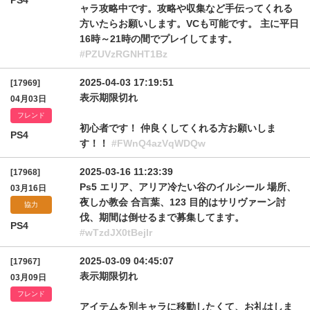
PS4
ャラ攻略中です。攻略や収集など手伝ってくれる
方いたらお願いします。VCも可能です。 主に平日
16時～21時の間でプレイしてます。
#PZUVzRGNHT1Bz
2025-04-03 17:19:51
[17969]
表示期限切れ
04月03日
フレンド
初心者です！ 仲良くしてくれる方お願いしま
PS4
す！！
#FWnQ4azVqWDQw
2025-03-16 11:23:39
[17968]
Ps5 エリア、アリア冷たい谷のイルシール 場所、
03月16日
夜しか教会 合言葉、123 目的はサリヴァーン討
協力
伐、期間は倒せるまで募集してます。
PS4
#wTzdJX0tBejlr
2025-03-09 04:45:07
[17967]
表示期限切れ
03月09日
フレンド
アイテムを別キャラに移動したくて、お礼はしま