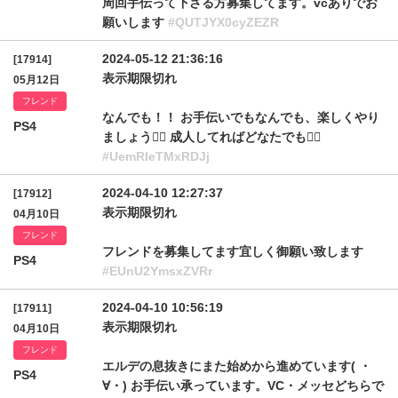
周回手伝って下さる方募集してます。vcありでお
願いします
#QUTJYX0cyZEZR
2024-05-12 21:36:16
[17914]
表示期限切れ
05月12日
フレンド
なんでも！！ お手伝いでもなんでも、楽しくやり
PS4
ましょう🙆‍♀️ 成人してればどなたでも🙆‍♀️
#UemRIeTMxRDJj
2024-04-10 12:27:37
[17912]
表示期限切れ
04月10日
フレンド
フレンドを募集してます宜しく御願い致します
PS4
#EUnU2YmsxZVRr
2024-04-10 10:56:19
[17911]
表示期限切れ
04月10日
フレンド
エルデの息抜きにまた始めから進めています( ・
PS4
∀・) お手伝い承っています。VC・メッセどちらで