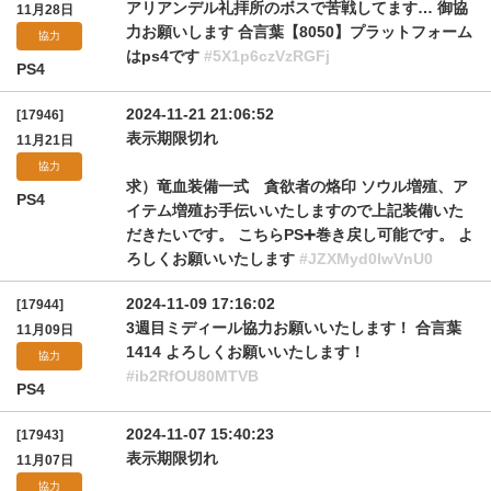
アリアンデル礼拝所のボスで苦戦してます… 御協
11月28日
力お願いします 合言葉【8050】プラットフォーム
協力
はps4です
#5X1p6czVzRGFj
PS4
2024-11-21 21:06:52
[17946]
表示期限切れ
11月21日
協力
求）竜血装備一式 貪欲者の烙印 ソウル増殖、ア
PS4
イテム増殖お手伝いいたしますので上記装備いた
だきたいです。 こちらPS➕巻き戻し可能です。 よ
ろしくお願いいたします
#JZXMyd0IwVnU0
2024-11-09 17:16:02
[17944]
3週目ミディール協力お願いいたします！ 合言葉
11月09日
1414 よろしくお願いいたします！
協力
#ib2RfOU80MTVB
PS4
2024-11-07 15:40:23
[17943]
表示期限切れ
11月07日
協力