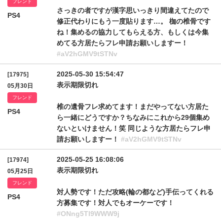
フレンド
さっきの者ですが漢字思いっきり間違えてたので
PS4
修正代わりにもう一度貼ります…。 枷の椎骨です
ね！集めるの協力してもらえる方、もしくは今集
めてる方居たらフレ申請お願いしますー！
#aV2hGMV9tSTNv
2025-05-30 15:54:47
[17975]
表示期限切れ
05月30日
フレンド
椎の遺骨フレ求めてます！まだやってない方居た
PS4
ら一緒にどうですか？ちなみにこれから29個集め
ないといけません！笑 同じような方居たらフレ申
請お願いしますー！
#aV2hGMV9tSTNv
2025-05-25 16:08:06
[17974]
表示期限切れ
05月25日
フレンド
対人勢です！ただ攻略(輪の都など)手伝ってくれる
PS4
方募集です！対人でもオーケーです！
#ONng5Tl9WWW9j