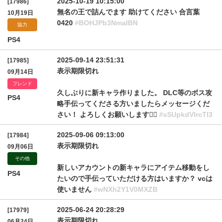
2025-10-19 10:15:00
[17986]
無名の王で詰んでます 助けてください 合言葉
10月19日
0420
#BOHJPb3NmalBN
協力
PS4
2025-09-14 23:51:31
[17985]
表示期限切れ
09月14日
フレンド
久しぶりに新キャラ作りました。 DLC等のボス攻
PS4
略手伝ってくださる方いましたらメッセージくだ
さい！ よろしくお願いします🙇‍♂️
#sSUpkdVlrcTl3
2025-09-06 09:13:00
[17984]
表示期限切れ
09月06日
その他
新しいアカウントの新キャラにアイテム移動をし
PS4
たいので手伝っていただける方はいますか？ vcは
使いません
#wNXh2Y1V0MXZB
2025-06-24 20:28:29
[17979]
表示期限切れ
06月24日