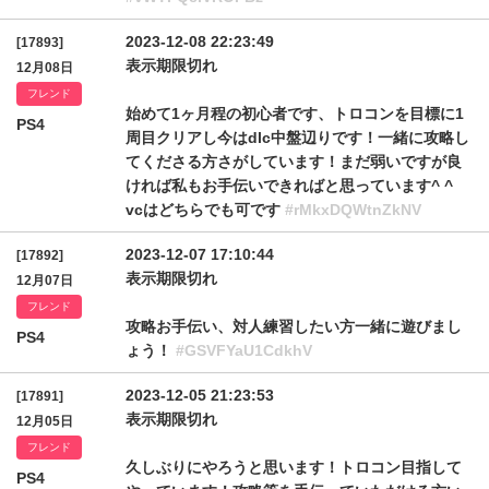
2023-12-08 22:23:49
[17893]
表示期限切れ
12月08日
フレンド
始めて1ヶ月程の初心者です、トロコンを目標に1
PS4
周目クリアし今はdlc中盤辺りです！一緒に攻略し
てくださる方さがしています！まだ弱いですが良
ければ私もお手伝いできればと思っています^ ^
vcはどちらでも可です
#rMkxDQWtnZkNV
2023-12-07 17:10:44
[17892]
表示期限切れ
12月07日
フレンド
攻略お手伝い、対人練習したい方一緒に遊びまし
PS4
ょう！
#GSVFYaU1CdkhV
2023-12-05 21:23:53
[17891]
表示期限切れ
12月05日
フレンド
久しぶりにやろうと思います！トロコン目指して
PS4