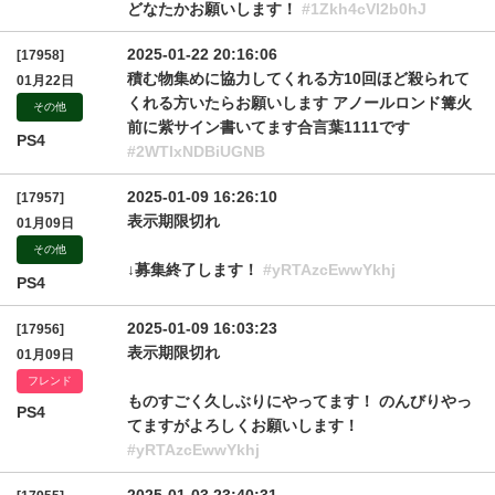
どなたかお願いします！
#1Zkh4cVl2b0hJ
2025-01-22 20:16:06
[17958]
積む物集めに協力してくれる方10回ほど殺られて
01月22日
くれる方いたらお願いします アノールロンド篝火
その他
前に紫サイン書いてます合言葉1111です
PS4
#2WTIxNDBiUGNB
2025-01-09 16:26:10
[17957]
表示期限切れ
01月09日
その他
↓募集終了します！
#yRTAzcEwwYkhj
PS4
2025-01-09 16:03:23
[17956]
表示期限切れ
01月09日
フレンド
ものすごく久しぶりにやってます！ のんびりやっ
PS4
てますがよろしくお願いします！
#yRTAzcEwwYkhj