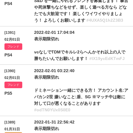
S&D を一緒にやれるフレンドを募集します！ 暴言
PS4
や死体撃ちなどをせず、楽しく遊べる方なら どな
たでも大歓迎です！ 楽しくワイワイやりましょ
う！ よろしくお願いします
#4UXA5Q1h2Z3B3
2022-02-01 17:04:04
[1391]
表示期限切れ
02月01日
フレンド
vcなしでTDMでキルレ2らへんかそれ以上の人で
PS4
勝ちたいんでお願いします！
#lX19ycEdKTmFJ
2022-02-01 03:22:40
[1390]
表示期限切れ
02月01日
フレンド
ドミネーション一緒にできる方！ アカウント名:ア
PS5
バカン2世 嫌いなこと:盾、SG ※マッチ中は敵に
対して口が悪くなることがあります
#odTN0YUx0S0E0
2022-01-31 22:56:42
[1389]
表示期限切れ
01月31日