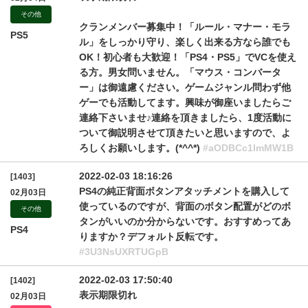
その他
クランメンバー募集中！「ルール・マナー・モラ
PS5
ル」をしっかり守り、楽しく出来る方なら誰でも
OK！初心者も大歓迎！「PS4・PS5」でVCを使え
る方。男女問いません。「マウス・コンバータ
ー」は御遠慮ください。ゲームジャンル問わず他
ゲーでも活動してます。興味が御座いましたらご
連絡下さいませ♪連絡を頂きましたら、1度活動に
ついて御説明させて頂きたいと思いますので、よ
ろしくお願いします。(*^^*)
#aODBCc1lmMW1B
2022-02-03 18:16:26
[1403]
PS4の純正背面ボタンアタッチメントを購入して
02月03日
使っているのですが、背面のボタン配置がどのボ
その他
タンがいいのか分からないです。おすすめってあ
PS4
りますか？デフォルト反転です。
#3U3NsUXRTUGpB
2022-02-03 17:50:40
[1402]
表示期限切れ
02月03日