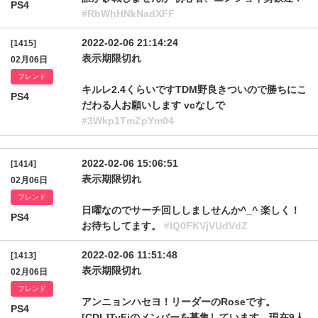
PS4
#RbWhHNkNadXFF
2022-02-06 21:14:24
[1415]
表示期限切れ
02月06日
フレンド
キルレ2.4くらいですTDM野良きついので勝ちにこ
PS4
だわる人お願いします vcなしで
#3Wkp1TmZpYm04
2022-02-06 15:06:51
[1414]
表示期限切れ
02月06日
フレンド
日曜なのでサーチ回ししましせんか^_^ 楽しく！
PS4
お待ちしてます。
#lQ0FKVjVUdVdZ
2022-02-06 11:51:48
[1413]
表示期限切れ
02月06日
フレンド
アンニョンハセヨ！リーダーのRoseです。
PS4
[CDL]TyFiのメンバーを募集しています。現在9人