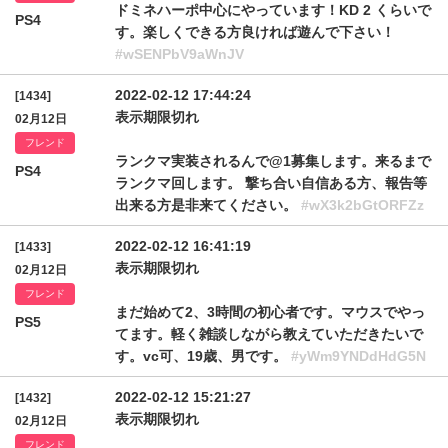
ドミネハーポ中心にやっています！KD 2 くらいで
PS4
す。楽しくできる方良ければ遊んで下さい！
#wSENPbV9aWnJV
2022-02-12 17:44:24
[1434]
表示期限切れ
02月12日
フレンド
ランクマ実装されるんで@1募集します。来るまで
PS4
ランクマ回します。 撃ち合い自信ある方、報告等
出来る方是非来てください。
#wX3k2bGtORFZz
2022-02-12 16:41:19
[1433]
表示期限切れ
02月12日
フレンド
まだ始めて2、3時間の初心者です。マウスでやっ
PS5
てます。軽く雑談しながら教えていただきたいで
す。vc可、19歳、男です。
#yWm9YNDdHdG5N
2022-02-12 15:21:27
[1432]
表示期限切れ
02月12日
フレンド