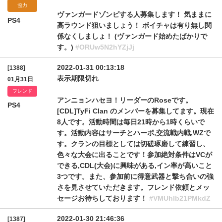
協力
ヴァンガードゾンビする人募集します！ 気ままに
PS4
高ラウンド狙いましょう！ ボイチャは有り無し関
係なくしましょ！ (ヴァンガード始めたばかりで
す。)
#ORUw5N2hYZjJj
2022-01-31 00:13:18
[1388]
表示期限切れ
01月31日
フレンド
アンニョンハセヨ！リーダーのRoseです。
PS4
[CDL]TyFi Clan のメンバーを募集してます。現在
8人です。活動時間は毎日21時から1時くらいで
す。活動内容はサーチとハーポ,交流戦内戦,WZで
す。クランの目標としては切磋琢磨して練習し、
色々な大会に出ることです！参加絶対条件はVCが
できる,CDL(大会)に興味がある,イン率が高いこと
3つです。また、参加前に得意武器と撃ち合いの強
さを見させていただきます。フレンド依頼とメッ
セージお待ちしております！
#VMUhIb21PMkdZ
2022-01-30 21:46:36
[1387]