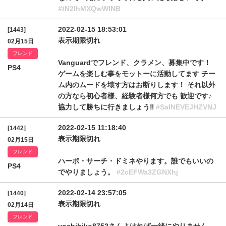
#tN2lhMXQwWlNB
2022-02-15 18:53:01
[1443]
表示期限切れ
02月15日
フレンド
Vanguardでフレンド、クラメン、募集中です！
PS4
ゲームを楽しむ事をモットーに活動してます チー
ム内のムードを壊す方はお断りします！ それ以外
の方なら初心者様、経験者様何方でも 歓迎です♪
協力して勝ちに行きましょう‼️
#SalNEVEJHZVNJ
2022-02-15 11:18:40
[1442]
表示期限切れ
02月15日
フレンド
ハーポ・サーチ・ドミネやります。誰でもいいの
PS4
でやりましょう。
#2cEFWa3ZGNXhj
2022-02-14 23:57:05
[1440]
表示期限切れ
02月14日
フレンド