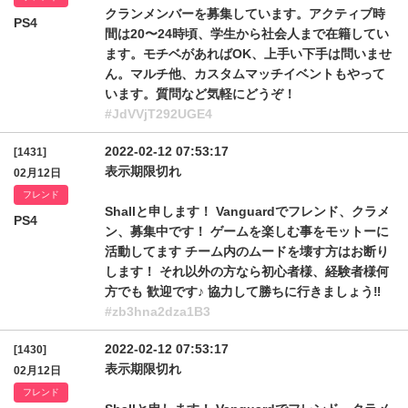
クランメンバーを募集しています。アクティブ時
PS4
間は20〜24時頃、学生から社会人まで在籍してい
ます。モチベがあればOK、上手い下手は問いませ
ん。マルチ他、カスタムマッチイベントもやって
います。質問など気軽にどうぞ！
#JdVVjT292UGE4
2022-02-12 07:53:17
[1431]
表示期限切れ
02月12日
フレンド
Shallと申します！ Vanguardでフレンド、クラメ
PS4
ン、募集中です！ ゲームを楽しむ事をモットーに
活動してます チーム内のムードを壊す方はお断り
します！ それ以外の方なら初心者様、経験者様何
方でも 歓迎です♪ 協力して勝ちに行きましょう‼️
#zb3hna2dza1B3
2022-02-12 07:53:17
[1430]
表示期限切れ
02月12日
フレンド