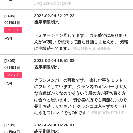
PS4
#XQnZHVGZ5QlVF
2022-02-04 22:27:22
[1406]
表示期限切れ
02月04日
フレンド
ドミネーション回してます！ ガチ勢ではありませ
PS4
んがVC繋いで頑張って勝ち目指しませんか。 気軽
に申請待ってます。
#2UTN0RjdmUHNB
2022-02-04 19:51:03
[1405]
表示期限切れ
02月04日
フレンド
クランメンバーの募集です。 楽しむ事をモットー
PS4
にプレイしています。 クラン内のメンバーは大人
な方達ばかりなのでそういう所の方が落ち着く方
は合うと思います。 初心者の方でも問題ないので
是非お越しください！ クランには入らずただ一緒
にやるフレンドでもOKです！
#3U00tTnFZbUFr
2022-02-04 16:26:01
[1404]
表示期限切れ
02月04日