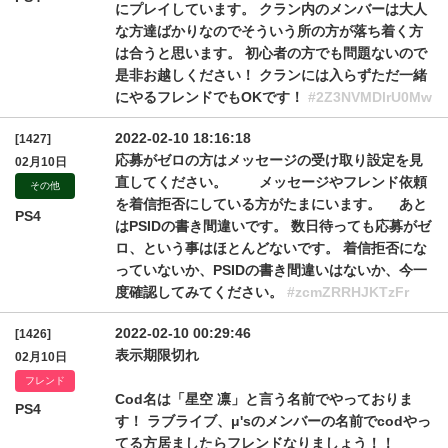
にプレイしています。 クラン内のメンバーは大人
な方達ばかりなのでそういう所の方が落ち着く方
は合うと思います。 初心者の方でも問題ないので
是非お越しください！ クランには入らずただ一緒
にやるフレンドでもOKです！
#2Z3NVMDlrU0Mw
2022-02-10 18:16:18
[1427]
応募がゼロの方はメッセージの受け取り設定を見
02月10日
直してください。 メッセージやフレンド依頼
その他
を着信拒否にしている方がたまにいます。 あと
PS4
はPSIDの書き間違いです。 数日待っても応募がゼ
ロ、という事はほとんどないです。 着信拒否にな
っていないか、PSIDの書き間違いはないか、今一
度確認してみてください。
#zcmZRRHJKTzFr
2022-02-10 00:29:46
[1426]
表示期限切れ
02月10日
フレンド
Cod名は「星空 凛」と言う名前でやっておりま
PS4
す！ ラブライブ、μ'sのメンバーの名前でcodやっ
てる方居ましたらフレンドなりましょう！！