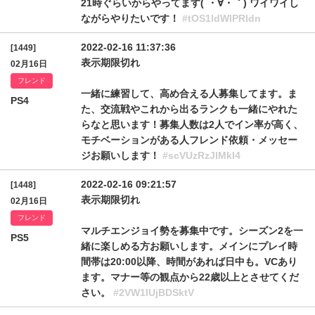
21時ぐらいからやってます(´・∀・｀) ワイワイし
ながらやりたいです！
#tOS1ldWlPRldn
2022-02-16 11:37:36
[1449]
表示期限切れ
02月16日
フレンド
一緒に練習して、高め合える人募集してます。ま
PS4
た、交流戦やこれから出るランクも一緒にやれた
らなと思います！募集人数は2人でイン率が高く、
モチベーションがある人フレンド依頼・メッセー
ジお願いします！
#scVUzRzJIMkI4
2022-02-16 09:21:57
[1448]
表示期限切れ
02月16日
フレンド
マルチエンジョイ勢を募集中です。シーズン2を一
PS5
緒に楽しめる方お願いします。メインにプレイ時
間帯は20:00以降、時間があれば日中も。VCあり
ます。マナー等の観点から22歳以上とさせてくだ
さい。
#2VW1lUjBDSktV