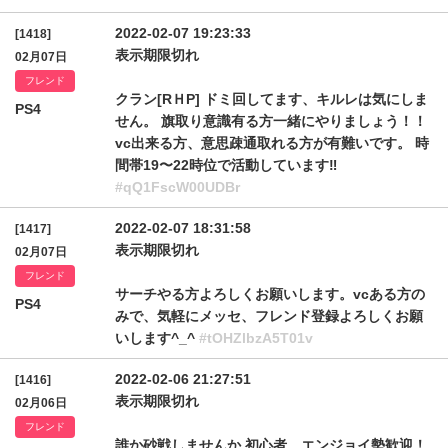
2022-02-07 19:23:33
[1418]
表示期限切れ
02月07日
フレンド
クラン[RＨP] ドミ回してます、キルレは気にしま
PS4
せん。 旗取り意識有る方一緒にやりましょう！！
vc出来る方、意思疎通取れる方が有難いです。 時
間帯19〜22時位で活動しています‼️
#qQ1FscW00UDBr
2022-02-07 18:31:58
[1417]
表示期限切れ
02月07日
フレンド
サーチやる方よろしくお願いします。vcある方の
PS4
みで、気軽にメッセ、フレンド登録よろしくお願
いします^_^
#tOHZlbzA5T01v
2022-02-06 21:27:51
[1416]
表示期限切れ
02月06日
フレンド
誰か砂戦しませんか 初心者、エンジョイ勢歓迎！