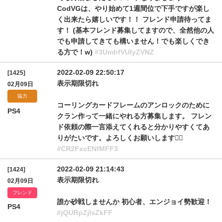
CodVGは、やり始めて1週間位で下手ですが楽し
く出来たら嬉しいです！！ フレンド申請待ってま
す！ (基本フレンド募集してますので、全然他の人
でも申請してきても構いません！でも楽しくでき
る方で！w)
#3UmhfVUlyZVNZ
2022-02-09 22:50:17
[1425]
表示期限切れ
02月09日
協力
コーリングカードフレームのアンロックのために
PS4
クラン作って一緒にやれる方募集します。 フレン
ド依頼の際一言添えてくれると分かりやすくてあ
りがたいです。よろしくお願いします🙇‍♂️
#CR2FxcENfMFF3
2022-02-09 21:14:43
[1424]
表示期限切れ
02月09日
フレンド
誰か砂戦しませんか 初心者、エンジョイ勢歓迎！
PS4
#jQURpZjlsZkFF