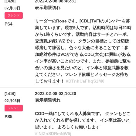
2022-02-08 08:46:31
[1420]
表示期限切れ
02月08日
フレンド
リーダーのRoseです。[CDL]TyFiのメンバーを募
PS4
集しています。現在9人です。活動時間は毎日21時
から1時くらいです。活動内容はサーチとハーポ,
交流戦,内戦,WZです。クランの目標としては切磋
琢磨して練習し、色々な大会に出ることです！参
加絶対条件はVCができる,CDL(大会)に興味がある,
イン率が高いことの3つです。また、参加前に撃ち
合いの強さを見たいのと、イン率と得意武器を教
えてください。フレンド依頼とメッセージお待ち
しております！
#DTnhUaFhqS1M0
2022-02-08 02:10:20
[1419]
表示期限切れ
02月08日
フレンド
COD一緒にしてくれる人募集です。 クランもどこ
PS5
か入れてくれる所を探してます。 イン率は高いと
思います。 よろしくお願いします
#lNlZnSDRmNW5j