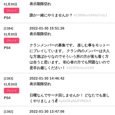
表示期限切れ
01月30日
フレンド
誰か一緒にやりませんか？
#CWHhoUHVaTnhJ
PS4
2022-01-30 15:51:26
[1384]
表示期限切れ
01月30日
フレンド
クランメンバーの募集です。 楽しむ事をモットー
PS4
にプレイしています。 クラン内のメンバーは大人
な方達ばかりなのでそういう所の方が落ち着く方
は合うと思います。 初心者の方でも問題ないので
是非お越しください！
#4ZllfSnkxU19R
2022-01-30 14:46:42
[1383]
表示期限切れ
01月30日
フレンド
日曜なんでサーチ回しませんか！ どなたでも楽し
PS4
くやりましょう✌️
#pOU5qNUFfRDhV
2022-01-30 13:47:06
[1382]