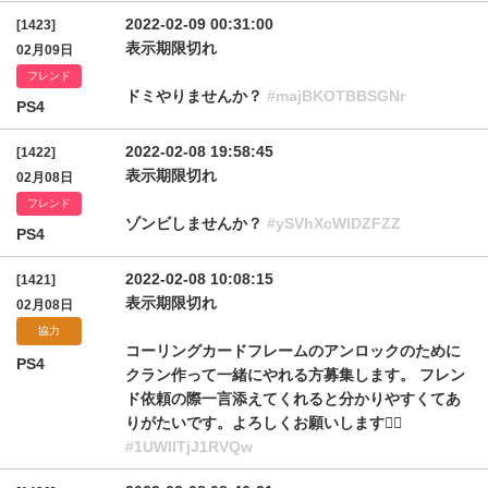
2022-02-09 00:31:00
[1423]
表示期限切れ
02月09日
フレンド
ドミやりませんか？
#majBKOTBBSGNr
PS4
2022-02-08 19:58:45
[1422]
表示期限切れ
02月08日
フレンド
ゾンビしませんか？
#ySVhXcWlDZFZZ
PS4
2022-02-08 10:08:15
[1421]
表示期限切れ
02月08日
協力
コーリングカードフレームのアンロックのために
PS4
クラン作って一緒にやれる方募集します。 フレン
ド依頼の際一言添えてくれると分かりやすくてあ
りがたいです。よろしくお願いします🙇‍♂️
#1UWlITjJ1RVQw