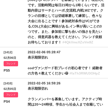
です。活動時間は毎日21時から1時くらいです。活
動内容はサーチとハーポ,交流戦,内戦,WZです。ク
ランの目標としては切磋琢磨して練習し、色々な
大会に出ることです！参加絶対条件はVCができ
る,CDL(大会)に興味がある,イン率が高いことの3
つです。また、参加前に撃ち合いの強さを見たい
のと、得意武器を教えてください。フレンド依頼
お待ちしております！
#4QkVmcXZsVm9Z
2022-02-06 05:28:47
[1412]
表示期限切れ
02月06日
フレンド
codヴァンガード初プレイの初心者です！ 経験者
PS5
の方色々教えてください😆
#faTh3RWU3OHpZ
2022-02-05 16:59:26
[1410]
表示期限切れ
02月05日
フレンド
クランメンバーを募集しています。アクティブ時
PS4
間は20〜24時頃、学生から社会人まで在籍してい