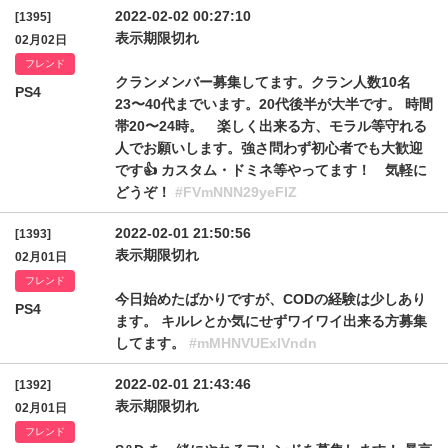
2022-02-02 00:27:10
[1395]
表示期限切れ
02月02日
フレンド
クランメンバー募集してます。クラン人数10名
PS4
23〜40代までいます。20代後半が大半です。 時間
帯20〜24時。 楽しく出来る方、モラル等守れる
人でお願いします。強さ問わず初心者でも大歓迎
です👍 カスタム・ドミネ等やってます！ 気軽に
どうぞ！
#FVmNNN29yeFlZ
2022-02-01 21:50:56
[1393]
表示期限切れ
02月01日
フレンド
今日始めたばかりですが、CODの経験は少しあり
PS4
ます。 キルレとか気にせずワイワイ出来る方募集
してます。
#mMHNVUExlVndn
2022-02-01 21:43:46
[1392]
表示期限切れ
02月01日
フレンド