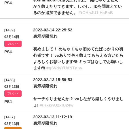
yoshihiko8752さんよければ一緒にやりません
PS4
か？教えたりできます。しかし、IDを間違えてい
るのか追加できません。
#tOHhJU1lHaFpB
2022-02-14 22:25:52
[1439]
表示期限切れ
02月14日
フレンド
初めまして！ めちゃくちゃ初めてたばっかりの初
PS4
心者です！ vcありで色々教えてもらえる方いたら
よろしくお願いします🤲 キッズはなしでお願いし
ます🤲
#qSVdyYUdNTnhv
2022-02-13 15:59:53
[1438]
表示期限切れ
02月13日
フレンド
サーチやりませんか？ vcしながら楽しくやりまし
PS4
ょ!
#tRkkwU2xlU24w
2022-02-13 11:12:19
[1437]
表示期限切れ
02月13日