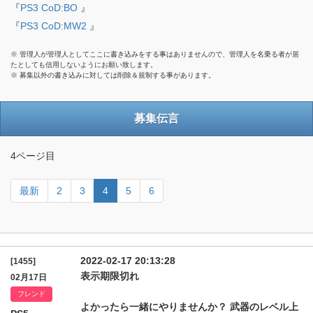
『
PS3 CoD:BO
』
『
PS3 CoD:MW2
』
※ 管理人が管理人としてここに書き込みをする事はありませんので、管理人を名乗る者が居
たとしても信用しないようにお願い致します。
※ 募集以外の書き込みに対しては削除＆規制する事があります。
募集伝言
4ページ目
最新
2
3
4
5
6
2022-02-17 20:13:28
[1455]
表示期限切れ
02月17日
フレンド
よかったら一緒にやりませんか？ 武器のレベル上