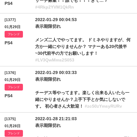
サーチ募集！！誰でも！！！きて…？
PS4
#4Rkp2YVM1QkRn
2022-01-29 00:04:53
[1377]
表示期限切れ
01月29日
フレンド
メンズ二人でやってます。 ドミネやりますが、何
PS4
方か一緒にやりませんか？ マナーある20代後半
~30代前半の方でお願いします！
#LV3QwMms2S053
2022-01-29 00:03:33
[1376]
表示期限切れ
01月29日
フレンド
チーデス等やってます。楽しく出来る人いたら一
PS4
緒にやりませんか？上手下手とか気にしないで
す。 初心者さん大歓迎！
#zcS0zYmsyRURv
2022-01-28 21:21:03
[1375]
表示期限切れ
01月28日
フレンド