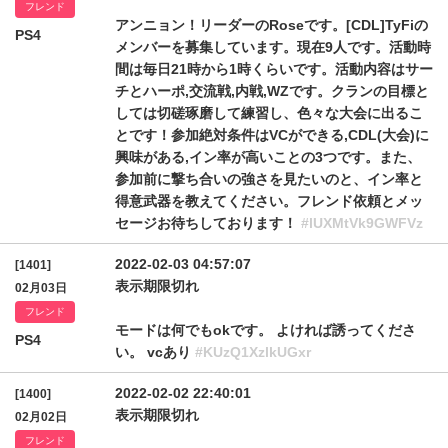
フレンド
アンニョン！リーダーのRoseです。[CDL]TyFiの
PS4
メンバーを募集しています。現在9人です。活動時
間は毎日21時から1時くらいです。活動内容はサー
チとハーポ,交流戦,内戦,WZです。クランの目標と
しては切磋琢磨して練習し、色々な大会に出るこ
とです！参加絶対条件はVCができる,CDL(大会)に
興味がある,イン率が高いことの3つです。また、
参加前に撃ち合いの強さを見たいのと、イン率と
得意武器を教えてください。フレンド依頼とメッ
セージお待ちしております！
#lUXMtVk9GWFVz
2022-02-03 04:57:07
[1401]
表示期限切れ
02月03日
フレンド
モードは何でもokです。 よければ誘ってくださ
PS4
い。 vcあり
#KUzQ1XzlkUGxr
2022-02-02 22:40:01
[1400]
表示期限切れ
02月02日
フレンド