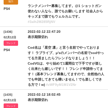
協力
ランクメンバー募集してます。@1 ショットガン
PS4
使わない人なら、誰でもお願いします 社会人から
キッズまで誰でもウェルカムです。
#3alh2M285RjNV
2022-02-12 22:47:20
[1436]
表示期限切れ
02月12日
フレンド
Cod名は「星空 凛」と言う名前でやっておりま
PS4
す！ ラブライブ、μ'sのメンバーの名前でcodやっ
てる方居ましたらフレンドなりましょう！！
CodVGは、やり始めて1週間位で下手ですが楽し
く出来たら嬉しいです！！ フレンド申請待ってま
す！ (基本フレンド募集してますので、全然他の人
でも申請してきても構いません！でも楽しくでき
る方で！w)
#zWF9yM1M1V2Nr
2022-02-12 18:02:45
[1435]
表示期限切れ
02月12日
フレンド