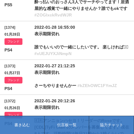
酔っ払いのおっさん3人でサーチやってます！居酒
PS5
屋的な感覚で一緒にやりませんか？誰でもokです
#ZOGlxckRvdWJR
2022-01-28 16:55:00
[1374]
表示期限切れ
01月28日
フレンド
誰でもいいので一緒にしたいです。 楽しければ🙆‍♂️
PS4
#xUEJUYXJiNmpN
2022-01-27 21:12:25
[1373]
表示期限切れ
01月27日
フレンド
さーちやりませんかー
#kZEhOWC1FYmJZ
PS4
2022-01-26 20:12:26
[1372]
表示期限切れ
01月26日
フレンド
🇰🇷アンニョンハセヨ！リーダーのRoseです。
PS4
書き込む
伝言板一覧
協力チャット
[CDL]TyFi Clan のメンバーを募集してます。現在
8人です。活動時間は毎日21時から1時くらいで