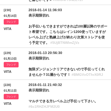
2018-01-14 11:36:03
[230]
表示期限切れ
01月14日
フレンド
お手伝いもできますができれば100層以降のサポー
VITA
ト希望です。こちらはレイン1200使っていますが
レベル上げと熟練上げが終わり次第ストレアを使
う予定です。
#5UjBTNWlmZjVz
2018-01-13 20:56:30
[229]
表示期限切れ
01月13日
フレンド
無限ダンジョンクリアできないので手伝ってくれ
VITA
ませんか？31層からです！
#BMGVvOThrX0RJ
2018-01-11 21:40:32
[228]
表示期限切れ
01月11日
フレンド
マルチできる方レベル上げ手伝って下さい。
VITA
#6c1RHZHJFM2U0