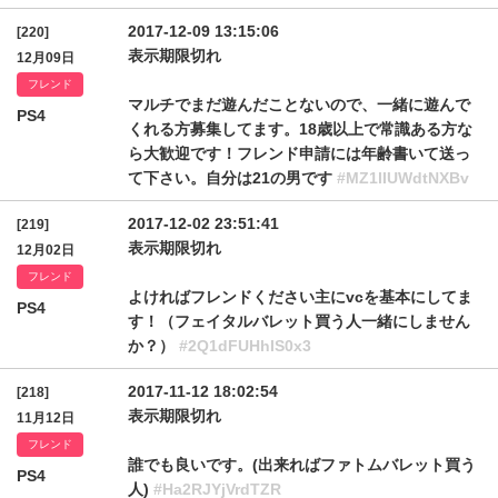
2017-12-09 13:15:06
[220]
表示期限切れ
12月09日
フレンド
マルチでまだ遊んだことないので、一緒に遊んで
PS4
くれる方募集してます。18歳以上で常識ある方な
ら大歓迎です！フレンド申請には年齢書いて送っ
て下さい。自分は21の男です
#MZ1lIUWdtNXBv
2017-12-02 23:51:41
[219]
表示期限切れ
12月02日
フレンド
よければフレンドください主にvcを基本にしてま
PS4
す！（フェイタルバレット買う人一緒にしません
か？）
#2Q1dFUHhIS0x3
2017-11-12 18:02:54
[218]
表示期限切れ
11月12日
フレンド
誰でも良いです。(出来ればファトムバレット買う
PS4
人)
#Ha2RJYjVrdTZR