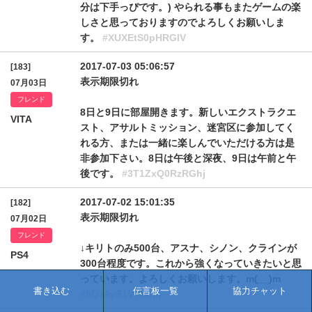
分は下手っぴです。) やられる事もまたゲームの楽
しさと思っておりますのでよろしくお願いしま
す。
#XUXEtS0pHRGlV
2017-07-03 05:06:57
[183]
表示期限切れ
07月03日
フレンド
8日と9日に部屋開きます。新しいエクストラクエ
VITA
スト、アサルトミッション、迷宮区に参加してく
れる方、または一緒に楽しんでいただける方は是
非参加下さい。8日は午後と深夜、9日は午前と午
後です。
#3T1ZxQ0RzRGhj
2017-07-02 15:01:35
[182]
表示期限切れ
07月02日
フレンド
↓キリトのみ500台、アスナ、シノン、クラインが
PS4
300台程度です。これから強くなっていきたいと思
っています。よろしくお願いします。m(__)m
書き込む
伝言板一覧
協力チャット
#5QzAyS1VYbXpj