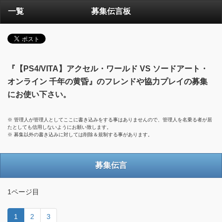
一覧
募集伝言板
『【PS4/VITA】アクセル・ワールド VS ソードアート・
オンライン 千年の黄昏』のフレンドや協力プレイの募集
にお使い下さい。
※ 管理人が管理人としてここに書き込みをする事はありませんので、管理人を名乗る者が居
たとしても信用しないようにお願い致します。
※ 募集以外の書き込みに対しては削除＆規制する事があります。
募集伝言
1ページ目
1
2
3