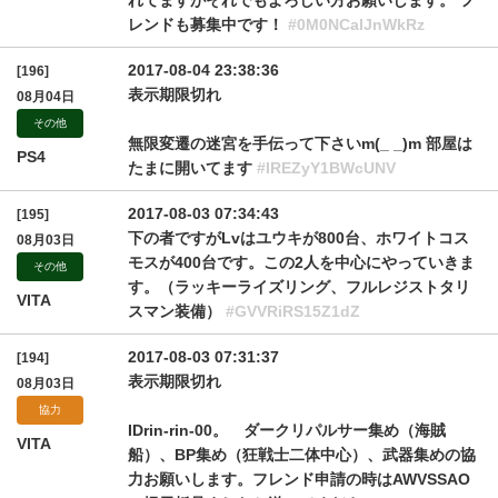
れてますがそれでもよろしい方お願いします。 フ
レンドも募集中です！
#0M0NCalJnWkRz
2017-08-04 23:38:36
[196]
表示期限切れ
08月04日
その他
無限変遷の迷宮を手伝って下さいm(_ _)m 部屋は
PS4
たまに開いてます
#lREZyY1BWcUNV
2017-08-03 07:34:43
[195]
下の者ですがLvはユウキが800台、ホワイトコス
08月03日
モスが400台です。この2人を中心にやっていきま
その他
す。（ラッキーライズリング、フルレジストタリ
VITA
スマン装備）
#GVVRiRS15Z1dZ
2017-08-03 07:31:37
[194]
表示期限切れ
08月03日
協力
IDrin-rin-00。 ダークリパルサー集め（海賊
VITA
船）、BP集め（狂戦士二体中心）、武器集めの協
力お願いします。フレンド申請の時はAWVSSAO