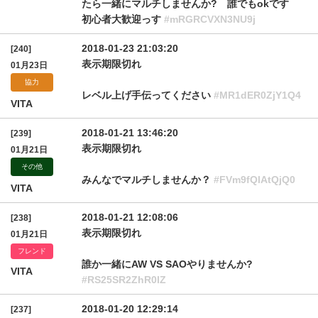
たら一緒にマルチしませんか? 誰でもokです
初心者大歓迎っす
#mRGRCVXN3NU9j
2018-01-23 21:03:20
[240]
表示期限切れ
01月23日
協力
レベル上げ手伝ってください
#MR1dER0ZjY1Q4
VITA
2018-01-21 13:46:20
[239]
表示期限切れ
01月21日
その他
みんなでマルチしませんか？
#FVm9fQlAtQjQ0
VITA
2018-01-21 12:08:06
[238]
表示期限切れ
01月21日
フレンド
誰か一緒にAW VS SAOやりませんか?
VITA
#RS25SR2ZhR0lZ
2018-01-20 12:29:14
[237]