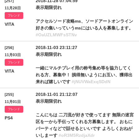
2018-11-28 07:04:59
[257]
表示期限切れ
11月28日
フレンド
アクセルソード攻略ms、ソードアートオンライン
VITA
好きの集いっていうmsにはいる人を募集します。
#OaUZLMWFsSTNv
2018-11-03 23:11:27
[256]
表示期限切れ
11月03日
フレンド
一緒にマルチプレイ用の称号集め等を協力してく
VITA
れる方、募集中！ 損得無いようにお互い、獲得出
来れば嬉しいです
#jNUVWaExqSDdN
2018-11-01 21:12:07
[255]
表示期限切れ
11月01日
フレンド
こんにちは 二刀流が好きで使ってます 無限の迷宮
PS4
区を一から手伝ってくれる方募集します。 おもに
パーティなどで話せるといいです よろしくおねが
いしまーす
#oR3M5RzdjaXdr