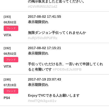
の掲示板見ましたと送ってください。
#GVVRiRS15Z1dZ
2017-08-02 17:41:55
[193]
表示期限切れ
08月02日
フレンド
無限ダンジョン手伝ってくれませんか
VITA
#uRjV5VnRPUFRz
2017-08-02 17:15:21
[192]
表示期限切れ
08月02日
フレンド
手伝っていただける方、一言いれて申請してくれ
VITA
ると有難いです
#POEI5cEJsX0FB
2017-07-19 23:07:43
[190]
表示期限切れ
07月19日
フレンド
EnjoyでVCできる人お願いします
PS4
#mdTQtb3gxdi1v