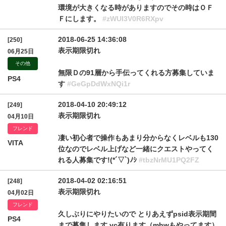
環境が大きくなる時がありますのでその時はＯＦ
Ｆにします。
#zWUI3V0R6RXpv
2018-06-25 14:36:08
[250]
表示期限切れ
06月25日
その他
無限Ｄの91層から手伝ってくれる方募集していま
PS4
す
#GeGpDdWxNQi1r
2018-04-10 20:49:12
[249]
表示期限切れ
04月10日
フレンド
凄い初心者で操作もあまり分からなくレベルも130
VITA
位なのでレベル上げなど一緒にクエストやってく
れる人募集です!(*´▽`)ﾉｼ
#tbzNrMU1PQ2FZ
2018-04-02 02:16:51
[248]
表示期限切れ
04月02日
フレンド
久しぶりにやりたいので とりあえずpsid表示期間
PS4
まで募集します vc有ります（mhwもやってます）