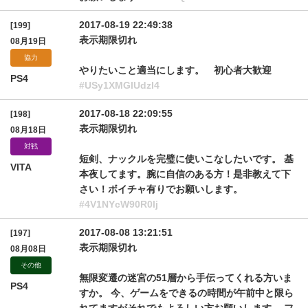
2017-08-19 22:49:38
[199]
表示期限切れ
08月19日
協力
やりたいこと適当にします。 初心者大歓迎
PS4
#USy1XMGlUdzI4
2017-08-18 22:09:55
[198]
表示期限切れ
08月18日
対戦
短剣、ナックルを完璧に使いこなしたいです。 基
VITA
本夜してます。腕に自信のある方！是非教えて下
さい！ボイチャ有りでお願いします。
#4V1NYcW90R0lj
2017-08-08 13:21:51
[197]
表示期限切れ
08月08日
その他
無限変遷の迷宮の51層から手伝ってくれる方いま
PS4
すか。 今、ゲームをできるの時間が午前中と限ら