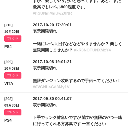
すが、楽しくやりたいと思ってます。あと、まだ
最高でもレベル800程度です。
#hSUNmMnUwZ0NR
2017-10-20 17:20:01
[210]
表示期限切れ
10月20日
フレンド
一緒にレベル上げなどなどやりませんか？ 楽しく
PS4
無限周回しませんか？
#kR3NOTUNXMzY4
2017-10-08 19:01:21
[209]
表示期限切れ
10月08日
フレンド
無限ダンジョン攻略するので手伝ってください！
VITA
#0VGNLaGd3My1V
2017-09-30 00:41:07
[208]
表示期限切れ
09月30日
フレンド
下手でランク雑魚いですが 協力や無限のやつ一緒
PS4
に行ってくれる方募集です 一言ください