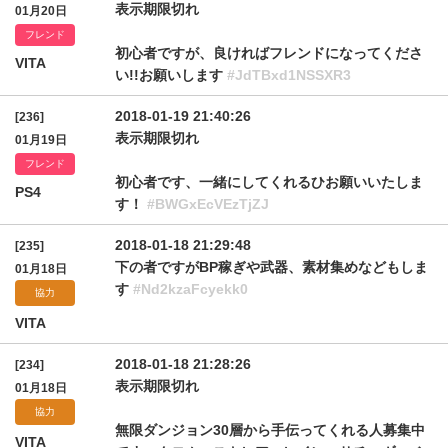
表示期限切れ
01月20日
フレンド
初心者ですが、良ければフレンドになってくださ
VITA
い!!お願いします
#JdTBxd1NSSXR3
2018-01-19 21:40:26
[236]
表示期限切れ
01月19日
フレンド
初心者です、一緒にしてくれるひお願いいたしま
PS4
す！
#BWGxEcVEzTjZJ
2018-01-18 21:29:48
[235]
下の者ですがBP稼ぎや武器、素材集めなどもしま
01月18日
す
#Nd2kzaFcyekk0
協力
VITA
2018-01-18 21:28:26
[234]
表示期限切れ
01月18日
協力
無限ダンジョン30層から手伝ってくれる人募集中
VITA