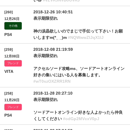
い😢
#vZVR5NVBoUVRJ
2018-12-26 10:40:51
[260]
表示期限切れ
12月26日
その他
神の涙晶欲しいのでまじで手伝って下さい！お願
PS4
いしますm(*_ _)m
#NQWwwZlJqX1lJ
2018-12-08 21:19:59
[259]
表示期限切れ
12月08日
フレンド
アクセルソード攻略ms、ソードアートオンライン
VITA
好きの集いにはいる人を募集します。
#wT0szOXZRR1RN
2018-11-28 20:27:10
[258]
表示期限切れ
11月28日
フレンド
ソードアートオンライン好きな人よかったら仲良
PS4
くしてください
#odGp2MVcxV0pJ