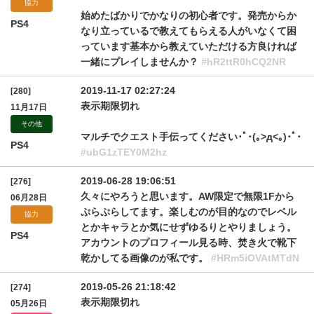
協力
始めたばかりでかなりの初心者です。発売からか
PS4
なり立っているで教えてもらえる人がいなくて困
っています基本から教えていただける方良ければ
一緒にプレイしませんか？
#hR2ttR0hCQ2NR
2019-11-17 02:27:24
[280]
表示期限切れ
11月17日
その他
マルチでクエスト手伝ってください･ﾟ･(｡>д<｡)･ﾟ･
PS4
#ubG1zTEY0M2hz
2019-06-28 19:06:51
[276]
久々にやろうと思います。AW限定で無限1Fから
06月28日
ぷらぷらしてます。楽しむのが目的なのでレベル
協力
とかキャラとか気にせずゆるりとやりましょう。
PS4
アカウントのプロフィール見る時、焚き火で靴下
乾かしてる画像のが私です。
#HRm5iOVAtMTdN
2019-05-26 21:18:42
[274]
表示期限切れ
05月26日