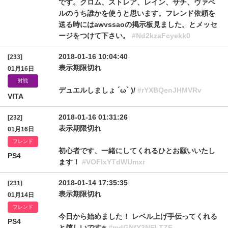
です。クロム、ストレア、レイン、サチ、ヴァベ
ルのうち誰かを使うと思います。フレンド依頼を
送る時にはawvssaoの掲示板見ました。とメッセ
ージをつけて下さい。
#Nd2kzaFcyekk0
2018-01-16 10:04:40
[233]
表示期限切れ
01月16日
対戦
デュエルしましょ ´ω` )/
#rYXBQenJHMVRv
VITA
2018-01-16 01:31:26
[232]
表示期限切れ
01月16日
フレンド
初心者です、一緒にしてくれるひとお願いいたし
PS4
ます！
#VOFlxYTdWUmxr
2018-01-14 17:35:35
[231]
表示期限切れ
01月14日
フレンド
今日から始めました！ レベル上げ手伝ってくれる
PS4
と嬉しいです⭐️
#mdGNfY3NELTZF