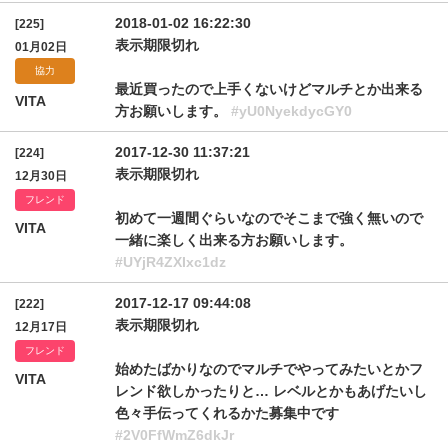
2018-01-02 16:22:30
[225]
表示期限切れ
01月02日
協力
最近買ったので上手くないけどマルチとか出来る
VITA
方お願いします。
#yU0NyekdycGY0
2017-12-30 11:37:21
[224]
表示期限切れ
12月30日
フレンド
初めて一週間ぐらいなのでそこまで強く無いので
VITA
一緒に楽しく出来る方お願いします。
#UYjR4ZXIxc1dz
2017-12-17 09:44:08
[222]
表示期限切れ
12月17日
フレンド
始めたばかりなのでマルチでやってみたいとかフ
VITA
レンド欲しかったりと… レベルとかもあげたいし
色々手伝ってくれるかた募集中です
#2V0FfWmZ6dkJr