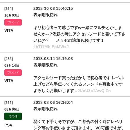
2018-10-03 15:40:15
[254]
表示期限切れ
10月03日
フレンド
ギリ初心者って感じですw一緒にマルチとかしま
VITA
せんか～?依頼の時にアクセルソードと書いて下さ
いね(^^ゞ メッセの追加もおけです!!
#hTi1MblFpMWxJ
2018-08-14 15:19:08
[253]
表示期限切れ
08月14日
フレンド
アクセルソード買ったばかりで初心者です レベル
VITA
上げなどを手伝ってくれるフレンドを募集中です
よろしくお願いします
#0UnU3cTAwQlZn
2018-08-06 16:16:04
[252]
表示期限切れ
08月06日
その他
弱くて下手くそですが、ご都合の付く時にレベリ
PS4
ング等お手伝いさせて頂きます。 VC可能ですが、