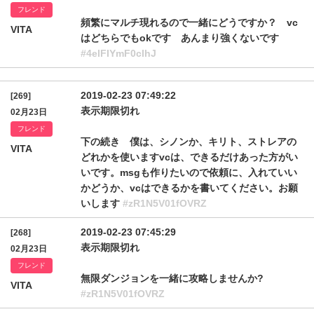
フレンド
頻繁にマルチ現れるので一緒にどうですか？ vc
VITA
はどちらでもokです あんまり強くないです
#4elFIYmF0clhJ
2019-02-23 07:49:22
[269]
表示期限切れ
02月23日
フレンド
下の続き 僕は、シノンか、キリト、ストレアの
VITA
どれかを使いますvcは、できるだけあった方がい
いです。msgも作りたいので依頼に、入れていい
かどうか、vcはできるかを書いてください。お願
いします
#zR1N5V01fOVRZ
2019-02-23 07:45:29
[268]
表示期限切れ
02月23日
フレンド
無限ダンジョンを一緒に攻略しませんか?
VITA
#zR1N5V01fOVRZ