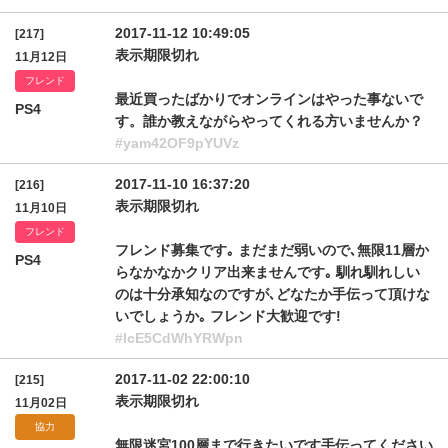
2017-11-12 10:49:05
[217]
表示期限切れ
11月12日
フレンド
最近買ったばかりでオンラインはやった事ないで
PS4
す。誰か教えながらやってくれる方いませんか？
#yam42OF9pYUVz
2017-11-10 16:37:20
[216]
表示期限切れ
11月10日
フレンド
フレンド募集です｡ まだまだ弱いので､無限11層か
PS4
らなかなかクリア出来ませんです｡ 馴れ馴れしい
のは十分承知なのですが､どなたか手伝って頂けな
いでしょうか｡ フレンド大歓迎です!
#IcE5CdWhYRWpn
2017-11-02 22:00:10
[215]
表示期限切れ
11月02日
協力
無限迷宮100層まで行きたいです手伝ってください