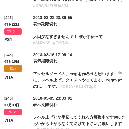
#KRGRaZlBUc3JJ
2018-03-22 23:39:55
[247]
表示期限切れ
03月22日
フレンド
人口少なすぎません？！ 誰か手伝って！
PS4
#SN2x6SkpEeVNN
2018-03-16 17:09:10
[246]
表示期限切れ
03月16日
協力
アクセルソードの、msgを作ろうと思います。主
VITA
に、レベル上げ、クエストやってます。xgfjmIpt
のIは、iです。
#ZR1YxR1JKT3pZ
2018-03-03 23:39:01
[245]
表示期限切れ
03月03日
フレンド
レベル上げとか手伝ってくれる方募集中です600ぐ
VITA
らいから上がらなくて助けて下さいお願いします