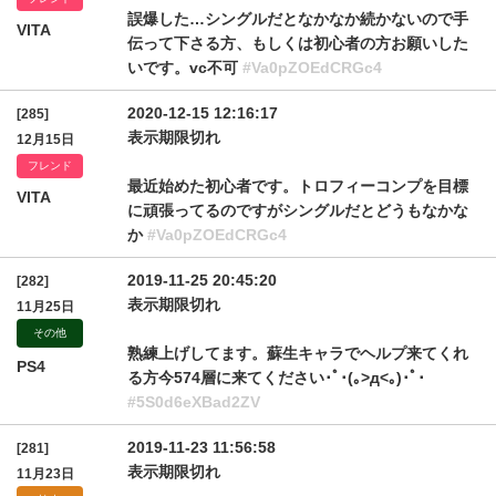
誤爆した…シングルだとなかなか続かないので手
VITA
伝って下さる方、もしくは初心者の方お願いした
いです。vc不可
#Va0pZOEdCRGc4
2020-12-15 12:16:17
[285]
表示期限切れ
12月15日
フレンド
最近始めた初心者です。トロフィーコンプを目標
VITA
に頑張ってるのですがシングルだとどうもなかな
か
#Va0pZOEdCRGc4
2019-11-25 20:45:20
[282]
表示期限切れ
11月25日
その他
熟練上げしてます。蘇生キャラでヘルプ来てくれ
PS4
る方今574層に来てください･ﾟ･(｡>д<｡)･ﾟ･
#5S0d6eXBad2ZV
2019-11-23 11:56:58
[281]
表示期限切れ
11月23日