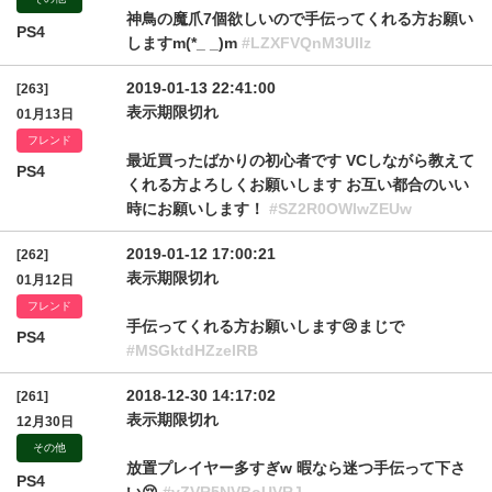
神鳥の魔爪7個欲しいので手伝ってくれる方お願い
PS4
しますm(*_ _)m
#LZXFVQnM3Ullz
2019-01-13 22:41:00
[263]
表示期限切れ
01月13日
フレンド
最近買ったばかりの初心者です VCしながら教えて
PS4
くれる方よろしくお願いします お互い都合のいい
時にお願いします！
#SZ2R0OWlwZEUw
2019-01-12 17:00:21
[262]
表示期限切れ
01月12日
フレンド
手伝ってくれる方お願いします😢まじで
PS4
#MSGktdHZzelRB
2018-12-30 14:17:02
[261]
表示期限切れ
12月30日
その他
放置プレイヤー多すぎw 暇なら迷つ手伝って下さ
PS4