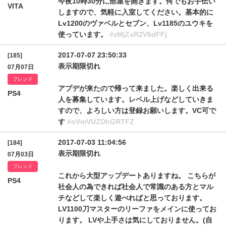
今夜10時30分に部屋を開きます。何でもお手伝い
VITA
しますので、気軽に入室してください。基本的に
Lv1200のヴァベルとセブン、Lv1185のユウキを
使っています。
#zMjZsR2V6dFFj
2017-07-07 23:50:33
[185]
表示期限切れ
07月07日
フレンド
アプデが来たので帰って来ました。楽しく出来る
PS4
人を募集しています。レベル上げなどしていきま
すので、よろしい方は登録お願いします。VC可で
す
#oVmVUZDhGRTFZ
2017-07-03 11:04:56
[184]
表示期限切れ
07月03日
フレンド
これから大型アップデートありますね。 こちらが
PS4
社会人の為できれば社会人で常識のある方とマル
チなどして楽しく遊べればと思っております。
LV1100刀マスターのリーファをメインに使ってお
ります。 LVや上手さは気にしておりません。(自