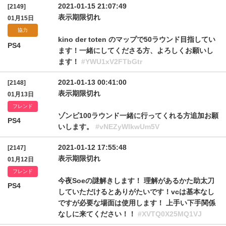
2021-01-15 21:07:49
[2149]
表示期限切れ
01月15日
協力
kino der toten のマップで50ラウンド目指してい
PS4
ます！一緒にしてくださる方、よろしくお願いし
ます！
#YWU1xV2FTbGtr
2021-01-13 00:41:00
[2148]
表示期限切れ
01月13日
フレンド
ゾンビ100ラウンド一緒に行ってくれる方追加お願
PS4
いします。
#vNEZyWlkwUm5V
2021-01-12 17:55:48
[2147]
表示期限切れ
01月12日
フレンド
今夜Soeの謎解きします！ 理解があるかた助太刀
PS4
していただけるとありがたいです！vcは基本なし
ですが必要な場面は使用します！ 上手い下手関係
なしに来てください！！
#XVTQ0X25MQ1VJ