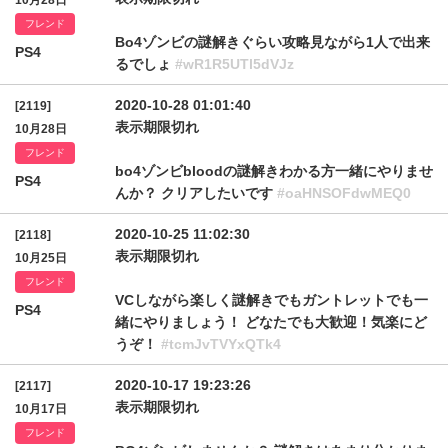
10月28日
フレンド
Bo4ゾンビの謎解きぐらい攻略見ながら1人で出来
PS4
るでしょ
#wR1R5UTl5dVJz
2020-10-28 01:01:40
[2119]
表示期限切れ
10月28日
フレンド
bo4ゾンビbloodの謎解きわかる方一緒にやりませ
PS4
んか？ クリアしたいです
#oaHNSOFdwMEQ0
2020-10-25 11:02:30
[2118]
表示期限切れ
10月25日
フレンド
VCしながら楽しく謎解きでもガントレットでも一
PS4
緒にやりましょう！ どなたでも大歓迎！気楽にど
うぞ！
#tcmJvTVYxQTk4
2020-10-17 19:23:26
[2117]
表示期限切れ
10月17日
フレンド