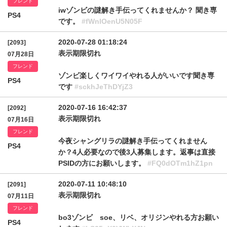
フレンド
iwゾンビの謎解き手伝ってくれませんか？ 聞き専
PS4
です。
#fWnlOenU5N05F
2020-07-28 01:18:24
[2093]
表示期限切れ
07月28日
フレンド
ゾンビ楽しくワイワイやれる人がいいです聞き専
PS4
です
#sckhJeThDYjZ3
2020-07-16 16:42:37
[2092]
表示期限切れ
07月16日
フレンド
今夜シャングリラの謎解き手伝ってくれません
PS4
か？4人必要なので後3人募集します。返事は直接
PSIDの方にお願いします。
#FQ0dOTm1hZ1pn
2020-07-11 10:48:10
[2091]
表示期限切れ
07月11日
フレンド
bo3ゾンビ soe、リベ、オリジンやれる方お願い
PS4