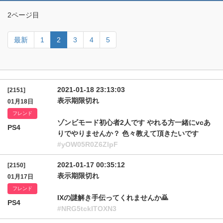
2ページ目
最新
1
2
3
4
5
2021-01-18 23:13:03
[2151]
表示期限切れ
01月18日
フレンド
ゾンビモード初心者2人です やれる方一緒にvcあ
PS4
りでやりませんか？ 色々教えて頂きたいです
#yOW05R0Z6ZlpF
2021-01-17 00:35:12
[2150]
表示期限切れ
01月17日
フレンド
IXの謎解き手伝ってくれませんか🙇
PS4
#NRG5tcklTOXN3