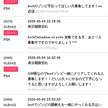
フレンド
bo3のゾンビ手伝ってほしい方募集してます！vc
PS4
必須
#OWEVhdnVQTWxN
2020-05-04 22:19:36
[2070]
表示期限切れ
05月04日
フレンド
bo3のshadow of evils 攻略できる方、あと一人
PS4
募集中ですのでやりましょう^^*
#GQUdBLV9Ra3g4
2020-05-04 16:32:49
[2069]
表示期限切れ
05月04日
フレンド
GW暇なのでbo4ゾンビ一緒にクリアしてくれる人
PS4
募集します！！だいぶ久々にやるので下手になっ
てると思いますがよろしくお願いします！
#xdGoxaEhUZElJ
2020-05-03 23:53:53
[2068]
bo4でゾンビの謎解きを一緒にやっくれる方はい
05月03日