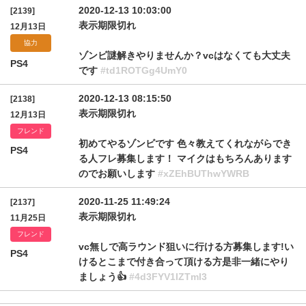
2020-12-13 10:03:00
[2139]
表示期限切れ
12月13日
協力
ゾンビ謎解きやりませんか？vcはなくても大丈夫
PS4
です
#td1ROTGg4UmY0
2020-12-13 08:15:50
[2138]
表示期限切れ
12月13日
フレンド
初めてやるゾンビです 色々教えてくれながらでき
PS4
る人フレ募集します！ マイクはもちろんあります
のでお願いします
#xZEhBUThwYWRB
2020-11-25 11:49:24
[2137]
表示期限切れ
11月25日
フレンド
vc無しで高ラウンド狙いに行ける方募集します!い
PS4
けるとこまで付き合って頂ける方是非一緒にやり
ましょう👍
#4d3FYV1lZTml3