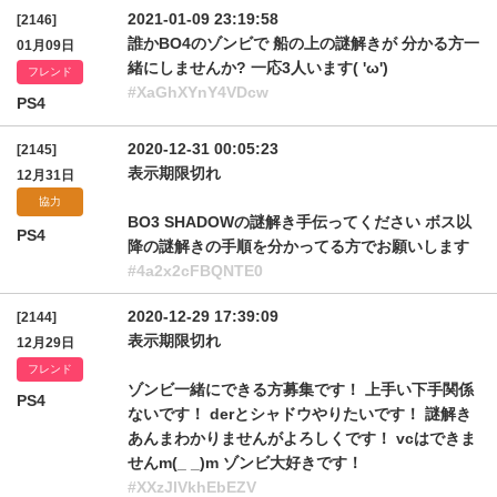
2021-01-09 23:19:58
[2146]
誰かBO4のゾンビで 船の上の謎解きが 分かる方一
01月09日
緒にしませんか? 一応3人います( 'ω')
フレンド
#XaGhXYnY4VDcw
PS4
2020-12-31 00:05:23
[2145]
表示期限切れ
12月31日
協力
BO3 SHADOWの謎解き手伝ってください ボス以
PS4
降の謎解きの手順を分かってる方でお願いします
#4a2x2cFBQNTE0
2020-12-29 17:39:09
[2144]
表示期限切れ
12月29日
フレンド
ゾンビ一緒にできる方募集です！ 上手い下手関係
PS4
ないです！ derとシャドウやりたいです！ 謎解き
あんまわかりませんがよろしくです！ vcはできま
せんm(_ _)m ゾンビ大好きです！
#XXzJlVkhEbEZV