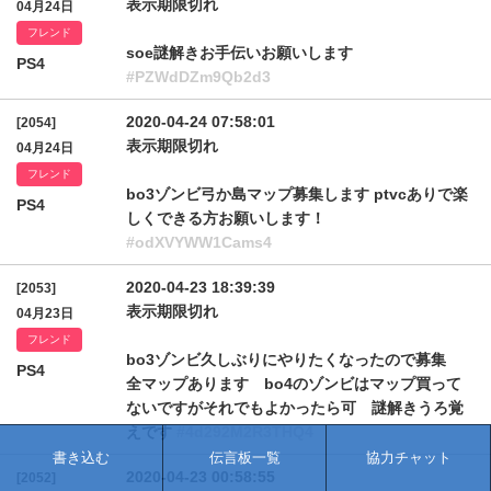
表示期限切れ
04月24日
フレンド
soe謎解きお手伝いお願いします
PS4
#PZWdDZm9Qb2d3
2020-04-24 07:58:01
[2054]
表示期限切れ
04月24日
フレンド
bo3ゾンビ弓か島マップ募集します ptvcありで楽
PS4
しくできる方お願いします！
#odXVYWW1Cams4
2020-04-23 18:39:39
[2053]
表示期限切れ
04月23日
フレンド
bo3ゾンビ久しぶりにやりたくなったので募集
PS4
全マップあります bo4のゾンビはマップ買って
ないですがそれでもよかったら可 謎解きうろ覚
えです
#4d292M2R3THQ4
書き込む
伝言板一覧
協力チャット
2020-04-23 00:58:55
[2052]