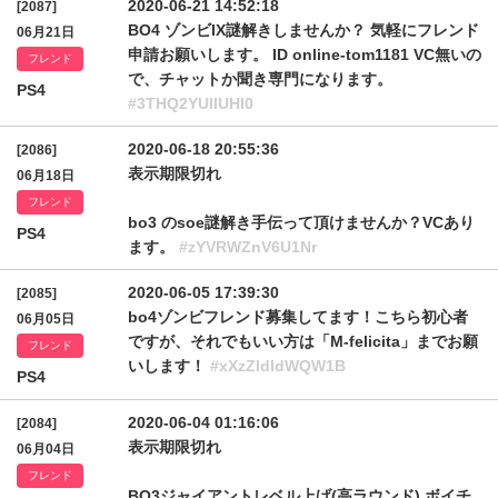
2020-06-21 14:52:18
[2087]
BO4 ゾンビIX謎解きしませんか？ 気軽にフレンド
06月21日
申請お願いします。 ID online-tom1181 VC無いの
フレンド
で、チャットか聞き専門になります。
PS4
#3THQ2YUlIUHI0
2020-06-18 20:55:36
[2086]
表示期限切れ
06月18日
フレンド
bo3 のsoe謎解き手伝って頂けませんか？VCあり
PS4
ます。
#zYVRWZnV6U1Nr
2020-06-05 17:39:30
[2085]
bo4ゾンビフレンド募集してます！こちら初心者
06月05日
ですが、それでもいい方は「M-felicita」までお願
フレンド
いします！
#xXzZldldWQW1B
PS4
2020-06-04 01:16:06
[2084]
表示期限切れ
06月04日
フレンド
BO3ジャイアントレベル上げ(高ラウンド) ボイチ