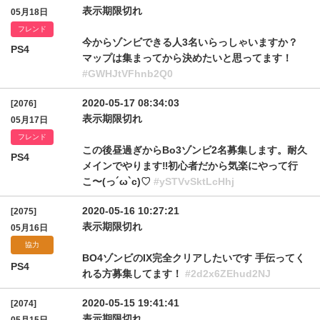
表示期限切れ
05月18日
フレンド
今からゾンビできる人3名いらっしゃいますか？
PS4
マップは集まってから決めたいと思ってます！
#GWHJtVFhnb2Q0
2020-05-17 08:34:03
[2076]
表示期限切れ
05月17日
フレンド
この後昼過ぎからBo3ゾンビ2名募集します。耐久
PS4
メインでやります‼︎初心者だから気楽にやって行
こ〜(っ´ω`c)♡
#ySTVvSktLcHhj
2020-05-16 10:27:21
[2075]
表示期限切れ
05月16日
協力
BO4ゾンビのIX完全クリアしたいです 手伝ってく
PS4
れる方募集してます！
#2d2x6ZEhud2NJ
2020-05-15 19:41:41
[2074]
表示期限切れ