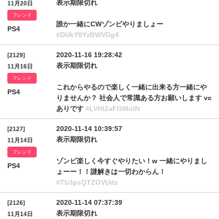
表示期限切れ
11月20日
フレンド
誰か一緒にCWゾンビやりましょー
PS4
#DUkY0YzBWVDg4
2020-11-16 19:28:42
[2129]
表示期限切れ
11月16日
フレンド
これからやるので楽しく一緒に出来る方一緒にや
PS4
りませんか？ 社会人で常識ある方お願いします vc
ありです
#LVHI2aFI3MnlN
2020-11-14 10:39:57
[2127]
表示期限切れ
11月14日
フレンド
ゾンビ楽しく今すぐやりたい！w 一緒にやりまし
PS4
ょーー！！謎解きは一切わからん！
#Tb3psQTZOVUdz
2020-11-14 07:37:39
[2126]
表示期限切れ
11月14日