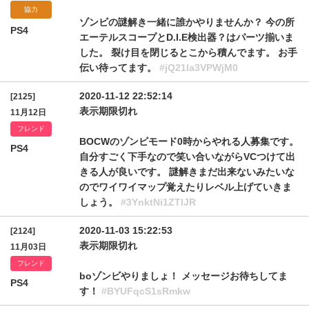
協力
ゾンビの謎解き一緒に誰かやりませんか？ 今の所
PS4
エーテルスコープとD.I.E検出器？はパーツ揃いま
した。 裂け目を閉じるとこから積んでます。 お手
伝い待ってます。
#jQ21la3VPWjM0
2020-11-12 22:52:14
[2125]
表示期限切れ
11月12日
フレンド
BOCWのゾンビモード0時からやれる人募集です。
PS4
自分すごく下手なので笑い合いながらVCつけて出
きる人が良いです。 謎解きまだ出来ないみたいな
のでワイワイマップ覚えたりレベル上げていきま
しょう。
#3YnktNi1ZTlJR
2020-11-03 15:22:53
[2124]
表示期限切れ
11月03日
フレンド
boゾンビやりましょ！ メッセージお待ちしてま
PS4
す！
#BYUFqcS1sRmkw