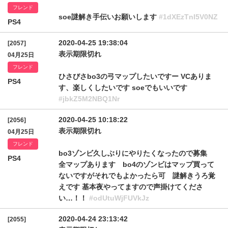
フレンド
soe謎解き手伝いお願いします
#1dXEzTnI5V0NZ
PS4
2020-04-25 19:38:04
[2057]
表示期限切れ
04月25日
フレンド
ひさびさbo3の弓マップしたいですー VCありま
PS4
す、楽しくしたいです soeでもいいです
#jbkZ5M2NBQ1Nr
2020-04-25 10:18:22
[2056]
表示期限切れ
04月25日
フレンド
bo3ゾンビ久しぶりにやりたくなったので募集
PS4
全マップあります bo4のゾンビはマップ買って
ないですがそれでもよかったら可 謎解きうろ覚
えです 基本夜やってますので声掛けてくださ
い…！！
#odUtuWjFUVkJz
2020-04-24 23:13:42
[2055]