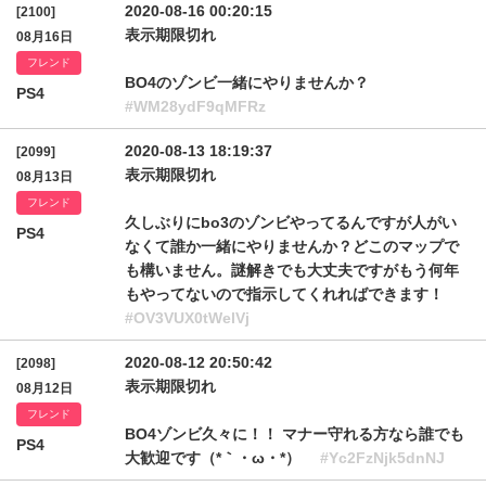
2020-08-16 00:20:15
[2100]
表示期限切れ
08月16日
フレンド
BO4のゾンビ一緒にやりませんか？
PS4
#WM28ydF9qMFRz
2020-08-13 18:19:37
[2099]
表示期限切れ
08月13日
フレンド
久しぶりにbo3のゾンビやってるんですが人がい
PS4
なくて誰か一緒にやりませんか？どこのマップで
も構いません。謎解きでも大丈夫ですがもう何年
もやってないので指示してくれればできます！
#OV3VUX0tWelVj
2020-08-12 20:50:42
[2098]
表示期限切れ
08月12日
フレンド
BO4ゾンビ久々に！！ マナー守れる方なら誰でも
PS4
大歓迎です（*｀・ω・*）ゞ
#Yc2FzNjk5dnNJ