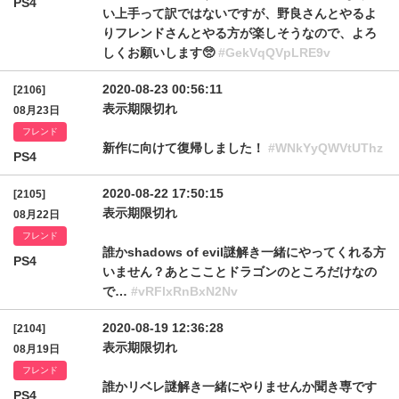
PS4
い上手って訳ではないですが、野良さんとやるよ
りフレンドさんとやる方が楽しそうなので、よろ
しくお願いします🥺
#GekVqQVpLRE9v
2020-08-23 00:56:11
[2106]
表示期限切れ
08月23日
フレンド
新作に向けて復帰しました！
#WNkYyQWVtUThz
PS4
2020-08-22 17:50:15
[2105]
表示期限切れ
08月22日
フレンド
誰かshadows of evil謎解き一緒にやってくれる方
PS4
いません？あとこことドラゴンのところだけなの
で…
#vRFlxRnBxN2Nv
2020-08-19 12:36:28
[2104]
表示期限切れ
08月19日
フレンド
誰かリベレ謎解き一緒にやりませんか聞き専です
PS4