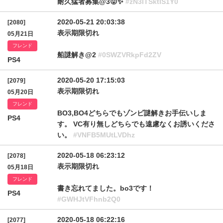
耐久猛者募集@3😛✨
#zN3lTSktlS1Y0
2020-05-21 20:03:38
[2080]
表示期限切れ
05月21日
フレンド
船謎解き@2
#0SWZVRkpFd2ZV
PS4
2020-05-20 17:15:03
[2079]
表示期限切れ
05月20日
フレンド
BO3,BO4どちらでもゾンビ謎解きお手伝いしま
PS4
す。 VC有り無しどちらでも遠慮なくお誘いくださ
い。
#VNFB5MUtLVDhz
2020-05-18 06:23:12
[2078]
表示期限切れ
05月18日
フレンド
書き忘れてました。bo3です！
PS4
#GWHJtVFhnb2Q0
2020-05-18 06:22:16
[2077]