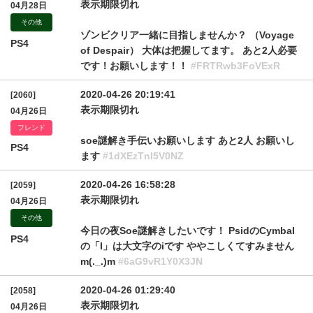
表示期限切れ
04月28日
その他
ゾンビクリア一緒に目指しませんか？ （Voyage
PS4
of Despair） 大体は把握してます。 あと2人必要
です！お願いします！！
#FRTRwb3FoVExR
2020-04-26 20:19:41
[2060]
表示期限切れ
04月26日
フレンド
soe謎解き手伝いお願いします あと2人 お願いし
PS4
ます
#1dXEzTnI5V0NZ
2020-04-26 16:58:28
[2059]
表示期限切れ
04月26日
その他
今日の夜Soe謎解きしたいです！ PsidのCymbaI
PS4
の「I」は大文字のiです ややこしくてすみません
m(._.)m
#6aG9vR1Y0X3JN
2020-04-26 01:29:40
[2058]
表示期限切れ
04月26日