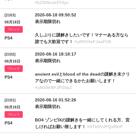
#kZ0tNczk5YXpr
2020-08-18 09:50:52
[2103]
表示期限切れ
08月18日
フレンド
久しぶりに謎解きしたいです！マナーある方なら
PS4
誰でも大歓迎です！
#aRHV4eFJaeFU0
2020-08-16 18:18:17
[2102]
表示期限切れ
08月16日
フレンド
ancient evilとblood of the deadの謎解き未クリ
PS4
アなので一緒にできるかたお願いします！
#yM29kNFJPZ0pZ
2020-08-16 01:52:26
[2101]
表示期限切れ
08月16日
フレンド
BO4 ゾンビIXの謎解きを一緒にしてくれる方、宜
PS4
しければお願い致します！
#XTk9VdFQzRklF