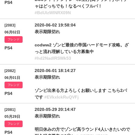
PS4
ャはどっちでも！なるべくフルパ！
#BdUlzWlNRX09N
2020-06-02 19:58:04
[2083]
表示期限切れ
06月02日
フレンド
codww2 ゾンビ最後の帝国ハードモード攻略。ざ
PS4
っと流れ理解している方募集中
#hd2NadlRSWk53
2020-06-01 18:14:27
[2082]
表示期限切れ
06月01日
フレンド
ゾンビ出来る方よろしくお願いします こちら2パ
PS4
です
#EVkxIckRuQVFj
2020-05-29 20:14:47
[2081]
表示期限切れ
05月29日
フレンド
明日休みの方でゾンビ高ラウンド4人いきたいので
PS4