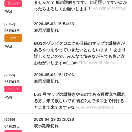
ませんか？ 船の謎解きです。 自分弱いですがよか
フレンド
ったらよろしくお願いします！
#4bTlFa2RjTFNj
PS4
2020-05-03 15:54:33
[2067]
表示期限切れ
05月03日
協力
BO3のゾンビクロニクル収録のマップで謎解きが
PS4
あるやつをやっていきたいとおもいます！ あまり
詳しくないので、みんなで悩みながらでも良い方
おねがいしますm(__)m
#EV0xmRk5jMmNv
2020-05-03 15:17:06
[2066]
表示期限切れ
05月03日
フレンド
bo3 弓マップの謎解きやるのである程度立ち回れ
PS4
る方、来て欲しいです 現在2人でボスまで行ける
とこまで来てます @2
#sVmVYOVJRRGxF
2020-04-29 23:10:28
[2065]
表示期限切れ
04月29日