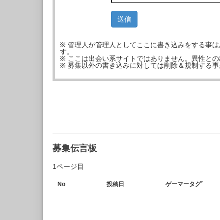
※ 管理人が管理人としてここに書き込みをする事
す。
※ ここは出会い系サイトではありません。異性と
※ 募集以外の書き込みに対しては削除＆規制する
募集伝言板
1ページ目
No
投稿日
ゲーマータグﾞ