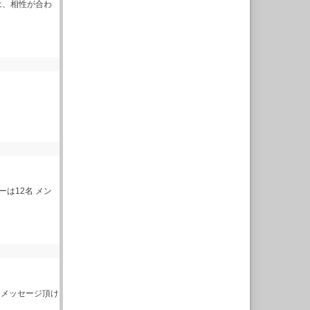
は、相性が合わ
ーは12名 メン
はメッセージ頂け