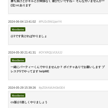
勝ち負けとかキルとか関係なく 遊びたいですね～ そんな方いませんかー
(泣) vcあります
2024-06-04 13:41:02
#PU2c5Ni1janY4
XboxSeries
@3です良ければやりましょ
2024-05-30 21:41:31
#OYXRQLVlJUlJJ
XboxSeries
一緒にパーティーくんでやりませんか？ ボイチャありでお願いします プ
レステ5でやってます helpME
2024-05-29 15:39:26
#pZGhXdUhGbGE4
XboxSeries
cs版@3楽しくやりましょう