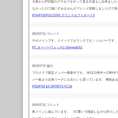
今夜からPS5版のグラセフをやって居る方達もし出来ました
なかったので誠にすみませんがフレンド削除しましたので来
PS4/PS5/PS3 GTA5 グランドセフトオート5
08月07日
フレンド
サポメインです。クイックでもランクでも！シルバーです。
PC オーバーウォッチ2 Overwatch2
08月07日
協力
プロクラブ固定メンバー募集中です。 本日21時半〜23時半で
バー集まり次第リーグにも出たいと思っています。 興味あ
PS5/PS4 EA SPORTS FC26
08月07日
フレンド
夜メインに遊んでいます。 VC繋いで雑談しながら狩りし