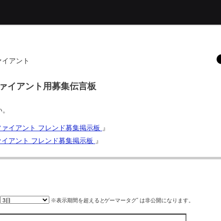
ファイアント
スディファイアント用募集伝言板
い。
ディファイアント フレンド募集掲示板
』
ィファイアント フレンド募集掲示板
』
※表示期間を超えると
ゲーマータグﾞ
は非公開になります。