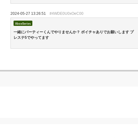
2024-05-27 13:26:51
#4WDE0U0xOeC00
XboxSeries
一緒にパーティーくんでやりませんか？ ボイチャありでお願いします プ
レステ5でやってます