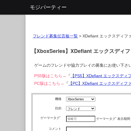
モジパーティー
フレンド募集伝言板一覧
>
XDefiant エックスディ
【XboxSeries】XDefiant エック
ゲームのフレンドや協力プレイの募集にお使い下さ
PS5版はこちら→
『
【PS5】XDefiant エックス
PC版はこちら→
『
【PC】XDefiant エックスデ
機種
目的
ゲーマータグﾞ
ゲーマータグﾞ
表示期間
コメント