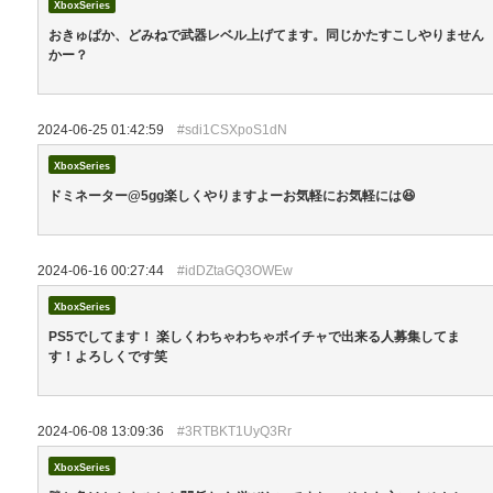
XboxSeries
おきゅぱか、どみねで武器レベル上げてます。同じかたすこしやりません
かー？
2024-06-25 01:42:59
#sdi1CSXpoS1dN
XboxSeries
ドミネーター@5gg楽しくやりますよーお気軽にお気軽には😆
2024-06-16 00:27:44
#idDZtaGQ3OWEw
XboxSeries
PS5でしてます！ 楽しくわちゃわちゃボイチャで出来る人募集してま
す！よろしくです笑
2024-06-08 13:09:36
#3RTBKT1UyQ3Rr
XboxSeries