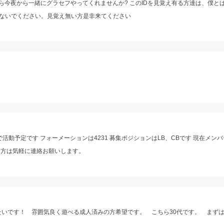
ら今夜から一緒にグラセフやってくれませんか? このIDを見覚え有る方達は、僕と
ないでください。見覚え無い方是非来てください
活動予定です フォーメーションは4231 募集ポジションはLB、CBです 現在メンバ
る方は気軽に連絡お願いします。
たいです！ 雰囲気良く遊べる成人済みの方希望です。 こちら30代です。 まず