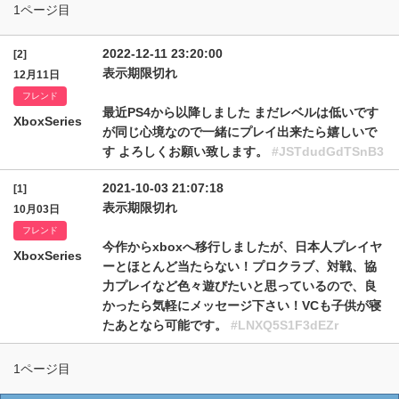
1ページ目
2022-12-11 23:20:00
[2]
表示期限切れ
12月11日
フレンド
最近PS4から以降しました まだレベルは低いです
XboxSeries
が同じ心境なので一緒にプレイ出来たら嬉しいで
す よろしくお願い致します。
#JSTdudGdTSnB3
2021-10-03 21:07:18
[1]
表示期限切れ
10月03日
フレンド
今作からxboxへ移行しましたが、日本人プレイヤ
XboxSeries
ーとほとんど当たらない！プロクラブ、対戦、協
力プレイなど色々遊びたいと思っているので、良
かったら気軽にメッセージ下さい！VCも子供が寝
たあとなら可能です。
#LNXQ5S1F3dEZr
1ページ目