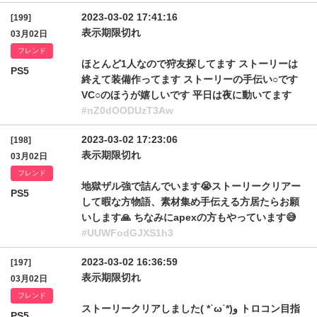
2023-03-02 17:41:16
[199]
表示期限切れ
03月02日
フレンド
ほとんど1人なので狩友探してます ストーリーは
PS5
終えて装備作ってます ストーリーの手伝い○です
VC○のほうが嬉しいです 平日は夜に動いてます
#nZ0dOODUzT3Aw
2023-03-02 17:23:06
[198]
表示期限切れ
03月02日
フレンド
地獄ザル強で詰んでいます😭ストーリークリアー
PS5
して暇な方物語、素材集め手伝える方居たらお願
いします🙏 ちなみにapexの方もやっています😅
#UUWFodGJXS1h3
2023-03-02 16:36:59
[197]
表示期限切れ
03月02日
フレンド
ストーリークリアしました( *˙ω˙*)و トロコン目指
PS5