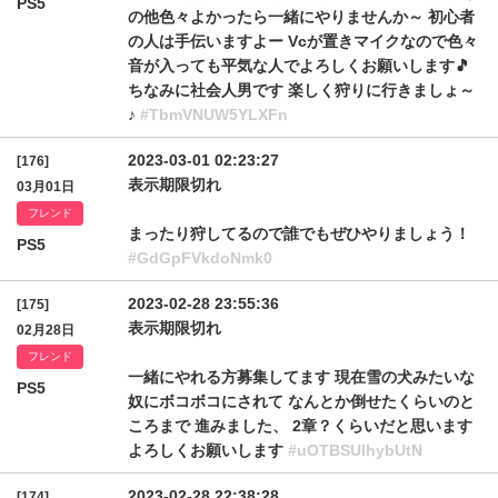
PS5
の他色々よかったら一緒にやりませんか～ 初心者
の人は手伝いますよー Vcが置きマイクなので色々
音が入っても平気な人でよろしくお願いします🎵
ちなみに社会人男です 楽しく狩りに行きましょ～
♪
#TbmVNUW5YLXFn
2023-03-01 02:23:27
[176]
表示期限切れ
03月01日
フレンド
まったり狩してるので誰でもぜひやりましょう！
PS5
#GdGpFVkdoNmk0
2023-02-28 23:55:36
[175]
表示期限切れ
02月28日
フレンド
一緒にやれる方募集してます 現在雪の犬みたいな
PS5
奴にボコボコにされて なんとか倒せたくらいのと
ころまで 進みました、 2章？くらいだと思います
よろしくお願いします
#uOTBSUlhybUtN
2023-02-28 22:38:28
[174]