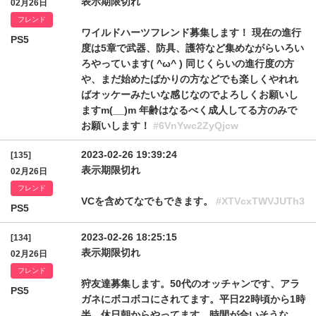
表示期限切れ
02月26日
フレンド
ワイルドハーツフレンド募集します！ 現在の進行
PS5
度は5章で武器、防具、護符など集めながらいろい
ろやっています( ^ω^ ) 同じくらいの進行度の方
や、まだ始めたばかりの方などでも楽しくやれれ
ばオッケーみたいな感じなのでよろしくお願いし
ますm(__)m 年齢はなるべく成人してる方のみで
お願いします！
#6VnYwc2ZyQjcw
2023-02-26 19:39:24
[135]
表示期限切れ
02月26日
フレンド
VCを含めてなでもできます。
#XTVcxTWVJUTh3
PS5
2023-02-26 18:25:15
[134]
表示期限切れ
02月26日
フレンド
狩友達募集します。50代のオッチャンです、アラ
PS5
ガネにボコボコにされてます。平日22時頃から1時
半、休日朝からやってます、時間が合いそうな