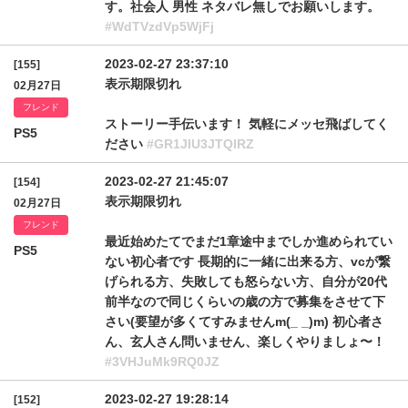
す。社会人 男性 ネタバレ無しでお願いします。
#WdTVzdVp5WjFj
2023-02-27 23:37:10
[155]
表示期限切れ
02月27日
フレンド
ストーリー手伝います！ 気軽にメッセ飛ばしてく
PS5
ださい
#GR1JlU3JTQlRZ
2023-02-27 21:45:07
[154]
表示期限切れ
02月27日
フレンド
最近始めたてでまだ1章途中までしか進められてい
PS5
ない初心者です 長期的に一緒に出来る方、vcが繋
げられる方、失敗しても怒らない方、自分が20代
前半なので同じくらいの歳の方で募集をさせて下
さい(要望が多くてすみませんm(_ _)m) 初心者さ
ん、玄人さん問いません、楽しくやりましょ〜！
#3VHJuMk9RQ0JZ
2023-02-27 19:28:14
[152]