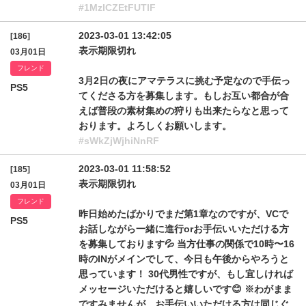
#1MzlCZEtFUTlF
2023-03-01 13:42:05
[186]
表示期限切れ
03月01日
フレンド
3月2日の夜にアマテラスに挑む予定なので手伝っ
PS5
てくださる方を募集します。もしお互い都合が合
えば普段の素材集めの狩りも出来たらなと思って
おります。よろしくお願いします。
#sWkZjWjhiNnRF
2023-03-01 11:58:52
[185]
表示期限切れ
03月01日
フレンド
昨日始めたばかりでまだ第1章なのですが、VCで
PS5
お話しながら一緒に進行orお手伝いいただける方
を募集しております💦 当方仕事の関係で10時〜16
時のINがメインでして、今日も午後からやろうと
思っています！ 30代男性ですが、もし宜しければ
メッセージいただけると嬉しいです😊 ※わがまま
ですみませんが、お手伝いいただける方は同じぐ