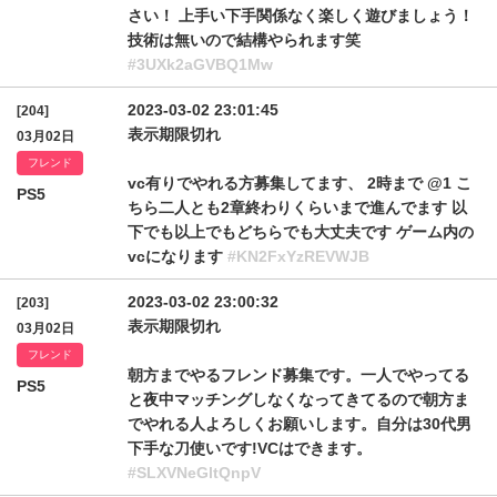
さい！ 上手い下手関係なく楽しく遊びましょう！
技術は無いので結構やられます笑
#3UXk2aGVBQ1Mw
2023-03-02 23:01:45
[204]
表示期限切れ
03月02日
フレンド
vc有りでやれる方募集してます、 2時まで @1 こ
PS5
ちら二人とも2章終わりくらいまで進んでます 以
下でも以上でもどちらでも大丈夫です ゲーム内の
vcになります
#KN2FxYzREVWJB
2023-03-02 23:00:32
[203]
表示期限切れ
03月02日
フレンド
朝方までやるフレンド募集です。一人でやってる
PS5
と夜中マッチングしなくなってきてるので朝方ま
でやれる人よろしくお願いします。自分は30代男
下手な刀使いです!VCはできます。
#SLXVNeGltQnpV