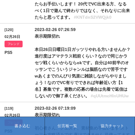
たらお手伝いします！ 20代でVC出来る方、なる
べく1日で遊んで終わりではなく、それなりに出来
たらと思ってます。
#KNTdnS2VWQjk0
2023-02-26 07:26:59
[120]
表示期限切れ
02月26日
フレンド
本日26日日曜日1日ガッツリやれる方いませんか？
PS5
進行度はアマテラス戦前くらい？なので同じかラ
セツ戦くらいからならokです。自分は40前半のオ
ッサンでこういうジャンルは脳筋なので苦手です
wあくまでのんびり気楽に雑談しながらやりまし
ょう！なのでVC有りでできれば年齢近い方【1
名】募集です。複数の応募の場合は先着で返信は
しないので御了承ください。
#qUUtmcHlnUHUw
2023-02-26 07:19:09
[119]
表示期限切れ
02月26日
フレンド
書き込む
伝言板一覧
協力チャット
初心者さん、クエスト、素材集め手伝います スト
PS5
ーリー攻略済みです 夜はできません 弓使ってます