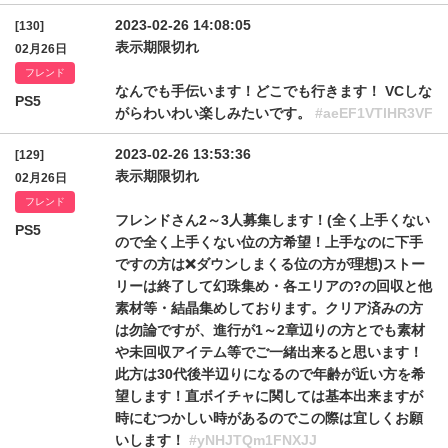
2023-02-26 14:08:05
[130]
表示期限切れ
02月26日
フレンド
なんでも手伝います！どこでも行きます！ VCしな
PS5
がらわいわい楽しみたいです。
#aeEF1VTlHR3VF
2023-02-26 13:53:36
[129]
表示期限切れ
02月26日
フレンド
フレンドさん2～3人募集します！(全く上手くない
PS5
ので全く上手くない位の方希望！上手なのに下手
ですの方は❌ダウンしまくる位の方が理想)ストー
リーは終了して幻珠集め・各エリアの?の回収と他
素材等・結晶集めしております。クリア済みの方
は勿論ですが、進行が1～2章辺りの方とでも素材
や未回収アイテム等でご一緒出来ると思います！
此方は30代後半辺りになるので年齢が近い方を希
望します！直ボイチャに関しては基本出来ますが
時にむつかしい時があるのでこの際は宜しくお願
いします！
#yNHJTQm1FNXJJ