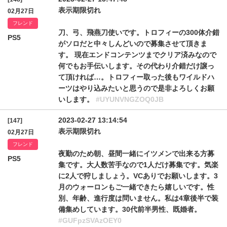
表示期限切れ
02月27日
フレンド
刀、弓、飛燕刀使いです。トロフィーの300体介錯
PS5
がソロだと中々しんどいので募集させて頂きま
す。 現在エンドコンテンツまでクリア済みなので
何でもお手伝いします。その代わり介錯だけ譲っ
て頂ければ…。トロフィー取った後もワイルドハ
ーツはやり込みたいと思うので是非よろしくお願
いします。
#UYUNVNGZOQ0JB
2023-02-27 13:14:54
[147]
表示期限切れ
02月27日
フレンド
夜勤のため朝、昼間一緒にイツメンで出来る方募
PS5
集です。大人数苦手なので1人だけ募集です。気楽
に2人で狩しましょう。VCありでお願いします。3
月のウォーロンもご一緒できたら嬉しいです。性
別、年齢、進行度は問いません。私は4章後半で装
備集めしています。30代前半男性、既婚者。
#GUFpzSVAzOEY0