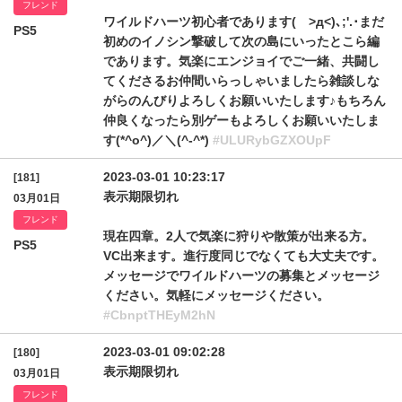
フレンド
ワイルドハーツ初心者であります( >д<)､;'.･まだ
PS5
初めのイノシン撃破して次の島にいったとこら編
であります。気楽にエンジョイでご一緒、共闘し
てくださるお仲間いらっしゃいましたら雑談しな
がらのんびりよろしくお願いいたします♪もちろん
仲良くなったら別ゲーもよろしくお願いいたしま
す(*^o^)／＼(^-^*)
#ULURybGZXOUpF
2023-03-01 10:23:17
[181]
表示期限切れ
03月01日
フレンド
現在四章。2人で気楽に狩りや散策が出来る方。
PS5
VC出来ます。進行度同じでなくても大丈夫です。
メッセージでワイルドハーツの募集とメッセージ
ください。気軽にメッセージください。
#CbnptTHEyM2hN
2023-03-01 09:02:28
[180]
表示期限切れ
03月01日
フレンド