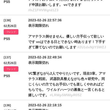
PS5
ド申請お願いします。 vcできます
#hZ1FHVWgtd1Z3
2023-02-26 22:57:36
[138]
表示期限切れ
02月26日
フレンド
アマテラス倒せません。優しい方手伝って欲しい
PS5
です vcはできる日とできない時あります！下手す
ぎて勝てないのでお願いします
#2U1dxNjlYSWZJ
2023-02-26 22:49:34
[137]
表示期限切れ
02月26日
フレンド
VC繋ぎながら2人でやりたいです。現在3章。アマ
PS5
テラス戦前。 武器防具整えながら色々研究中。同
じくらいの方でもお手伝いでも楽しくやれればど
ちらでも。 ワイルドハーツの募集と一言くれると
嬉しいです。
#LRWp5MWlpR05Z
2023-02-26 22:18:15
[136]