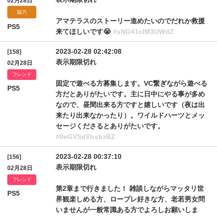
02月28日
協力
アマテラスのストーリー進めたいのでだれか救援
PS5
来てほしいです😭
#sNG41clM3UWdZ
2023-02-28 02:42:08
[158]
表示期限切れ
02月28日
フレンド
固定で遊べる方募集します。VC繋ぎながら遊べる
PS5
方だとありがたいです。主に日中にやる事が多め
なので、昼間出来る方ですと嬉しいです（夜は出
来たり出来なかったり）。ワイルドハーツとメッ
セージくださるとありがたいです。
#0eGVSdXhsbzBZ
2023-02-28 00:37:10
[156]
表示期限切れ
02月28日
フレンド
第2章まで行きました！ 雑談しながらマッタリ世
PS5
界観楽しめる方、ロープレ好きな方、老若男女問
いませんが一般常識ある方でよろしお願いしま