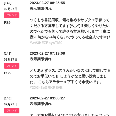
2023-02-27 08:25:55
[142]
表示期限切れ
02月27日
フレンド
つくもや書記回収、素材集めやサブクエ手伝って
PS5
くださる方募集してます(^._.^)!! 楽しくやりたい
のでへたでも笑って許せる方お願いしますｰ! 主に
夜20時から24時くらいでやってる社会人ですᐕ)ﾉ
#wV3hEZFpyaTM0
2023-02-27 07:19:08
[141]
表示期限切れ
02月27日
フレンド
とりあえずラスボス？みたいなの 倒して暇してる
PS5
のでお手伝いでも しようかなと思い投稿しまし
た。 こちらアラサー👧下手くそ傘使いです。
#3X0h3cGRKREVB
2023-02-27 03:08:27
[140]
表示期限切れ
02月27日
フレンド
アラガネお手伝いいただける方いましたらフレン