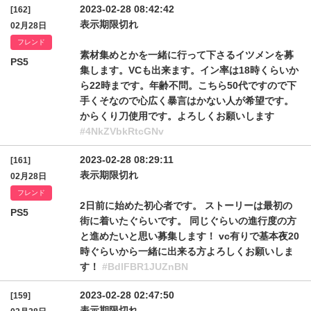
2023-02-28 08:42:42
[162]
表示期限切れ
02月28日
フレンド
素材集めとかを一緒に行って下さるイツメンを募
PS5
集します。VCも出来ます。イン率は18時くらいか
ら22時まです。年齢不問。こちら50代ですので下
手くそなので心広く暴言はかない人が希望です。
からくり刀使用です。よろしくお願いします
#4NkZVbkRtcGNv
2023-02-28 08:29:11
[161]
表示期限切れ
02月28日
フレンド
2日前に始めた初心者です。 ストーリーは最初の
PS5
街に着いたぐらいです。 同じぐらいの進行度の方
と進めたいと思い募集します！ vc有りで基本夜20
時ぐらいから一緒に出来る方よろしくお願いしま
す！
#BdlFBR1JUZnBN
2023-02-28 02:47:50
[159]
表示期限切れ