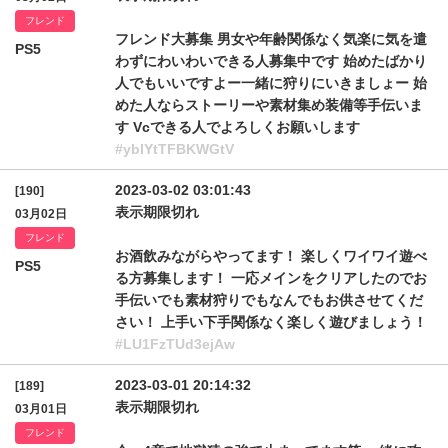
フレンド
フレンド大募集 男女や年齢関係なく気楽に気を遣
PS5
わずにわいわいできる人募集中です 始めたばかり
人でもいいですよー一緒に狩りにいきましょー 始
めた人ならストーリーや素材集め装備等手伝いま
す Vcできる人でよろしくお願いします
#yblYtTFBKWGtV
2023-03-02 03:01:43
[190]
表示期限切れ
03月02日
フレンド
お酒飲みながらやってます！ 楽しくワイワイ遊べ
PS5
る方募集します！ 一応メインをクリアしたのでお
手伝いでも素材狩りでもなんでもお供させてくだ
さい！ 上手い下手関係なく楽しく遊びましょう！
#LU1FzTUd3ejAw
2023-03-01 20:14:32
[189]
表示期限切れ
03月01日
フレンド