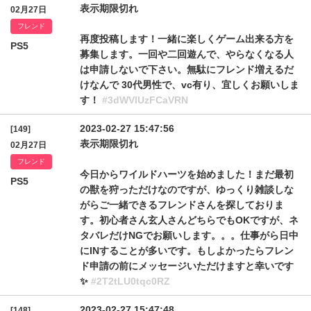
表示期限切れ
02月27日
フレンド
再度投稿します！一緒に楽しくゲーム出来る方を
PS5
募集します。一回や二回遊んで、やらなくなる人
は申請しないで下さい。無駄にフレンド増えるだ
けなんで 30代男性で、vc有り、宜しくお願いしま
す！
#3dWVlUzFCaVRN
2023-02-27 15:47:56
[149]
表示期限切れ
02月27日
フレンド
今日からワイルドハーツを始めました！まだ最初
PS5
の獣を狩っただけなのですが、ゆっくり雑談しな
がらご一緒できるフレンドさんを探しておりま
す。初心者さん玄人さんどちらでもOKですが、ネ
タバレだけNGでお願いします。。。仕事がら日中
にINすることが多いです。もしよかったらフレン
ド申請の前にメッセージいただけますと幸いです
✨
#2T2tLU0tqc0RZ
2023-02-27 15:47:48
[148]