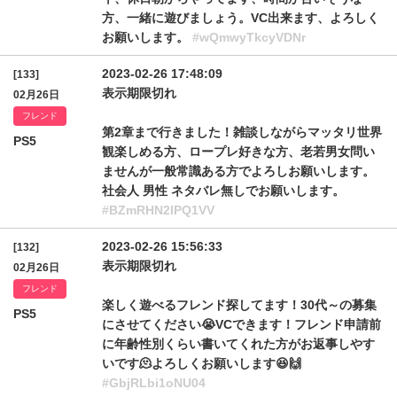
方、一緒に遊びましょう。VC出来ます、よろしく
お願いします。
#wQmwyTkcyVDNr
2023-02-26 17:48:09
[133]
表示期限切れ
02月26日
フレンド
第2章まで行きました！雑談しながらマッタリ世界
PS5
観楽しめる方、ロープレ好きな方、老若男女問い
ませんが一般常識ある方でよろしお願いします。
社会人 男性 ネタバレ無しでお願いします。
#BZmRHN2lPQ1VV
2023-02-26 15:56:33
[132]
表示期限切れ
02月26日
フレンド
楽しく遊べるフレンド探してます！30代～の募集
PS5
にさせてください😭VCできます！フレンド申請前
に年齢性別くらい書いてくれた方がお返事しやす
いです🫠よろしくお願いします😆🙌
#GbjRLbi1oNU04