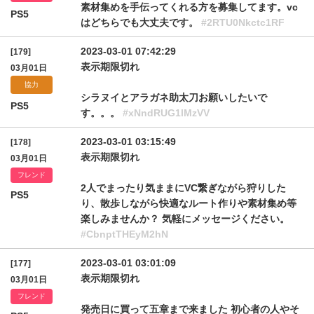
素材集めを手伝ってくれる方を募集してます。vc
PS5
はどちらでも大丈夫です。
#2RTU0Nkctc1RF
2023-03-01 07:42:29
[179]
表示期限切れ
03月01日
協力
シラヌイとアラガネ助太刀お願いしたいで
PS5
す。。。
#xNndRUG1lMzVV
2023-03-01 03:15:49
[178]
表示期限切れ
03月01日
フレンド
2人でまったり気ままにVC繋ぎながら狩りした
PS5
り、散歩しながら快適なルート作りや素材集め等
楽しみませんか？ 気軽にメッセージください。
#CbnptTHEyM2hN
2023-03-01 03:01:09
[177]
表示期限切れ
03月01日
フレンド
発売日に買って五章まで来ました 初心者の人やそ