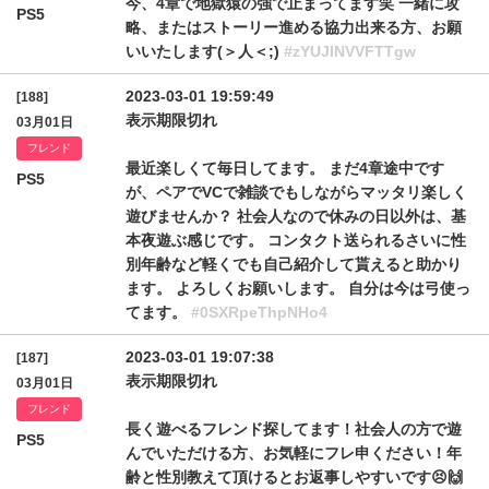
今、4章で地獄猿の強で止まってます笑 一緒に攻
PS5
略、またはストーリー進める協力出来る方、お願
いいたします(＞人＜;)
#zYUJINVVFTTgw
2023-03-01 19:59:49
[188]
表示期限切れ
03月01日
フレンド
最近楽しくて毎日してます。 まだ4章途中です
PS5
が、ペアでVCで雑談でもしながらマッタリ楽しく
遊びませんか？ 社会人なので休みの日以外は、基
本夜遊ぶ感じです。 コンタクト送られるさいに性
別年齢など軽くでも自己紹介して貰えると助かり
ます。 よろしくお願いします。 自分は今は弓使っ
てます。
#0SXRpeThpNHo4
2023-03-01 19:07:38
[187]
表示期限切れ
03月01日
フレンド
長く遊べるフレンド探してます！社会人の方で遊
PS5
んでいただける方、お気軽にフレ申ください！年
齢と性別教えて頂けるとお返事しやすいです😣🙌