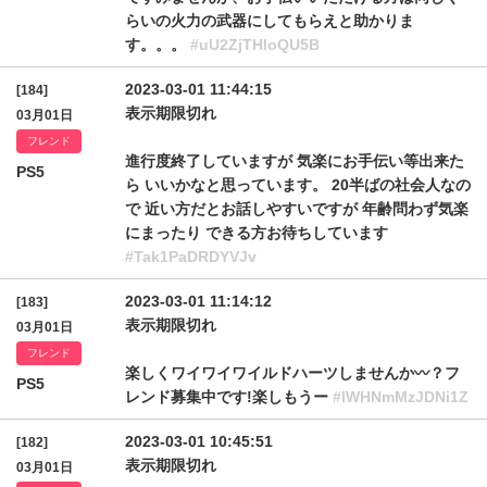
らいの火力の武器にしてもらえと助かりま
す。。。
#uU2ZjTHloQU5B
2023-03-01 11:44:15
[184]
表示期限切れ
03月01日
フレンド
進行度終了していますが 気楽にお手伝い等出来た
PS5
ら いいかなと思っています。 20半ばの社会人なの
で 近い方だとお話しやすいですが 年齢問わず気楽
にまったり できる方お待ちしています
#Tak1PaDRDYVJv
2023-03-01 11:14:12
[183]
表示期限切れ
03月01日
フレンド
楽しくワイワイワイルドハーツしませんか〰️？フ
PS5
レンド募集中です!楽しもうー
#lWHNmMzJDNi1Z
2023-03-01 10:45:51
[182]
表示期限切れ
03月01日