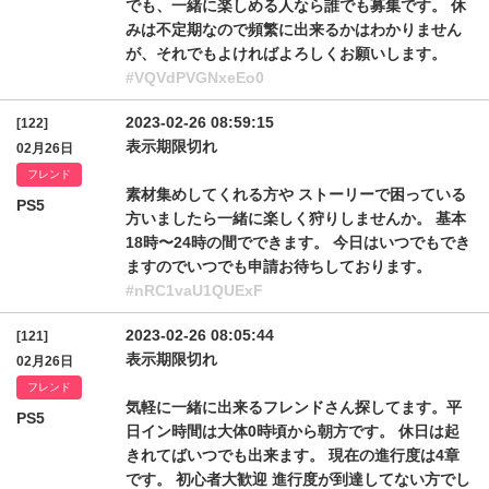
でも、一緒に楽しめる人なら誰でも募集です。 休
みは不定期なので頻繁に出来るかはわかりません
が、それでもよければよろしくお願いします。
#VQVdPVGNxeEo0
2023-02-26 08:59:15
[122]
表示期限切れ
02月26日
フレンド
素材集めしてくれる方や ストーリーで困っている
PS5
方いましたら一緒に楽しく狩りしませんか。 基本
18時〜24時の間でできます。 今日はいつでもでき
ますのでいつでも申請お待ちしております。
#nRC1vaU1QUExF
2023-02-26 08:05:44
[121]
表示期限切れ
02月26日
フレンド
気軽に一緒に出来るフレンドさん探してます。平
PS5
日イン時間は大体0時頃から朝方です。 休日は起
きれてばいつでも出来ます。 現在の進行度は4章
です。 初心者大歓迎 進行度が到達してない方でし