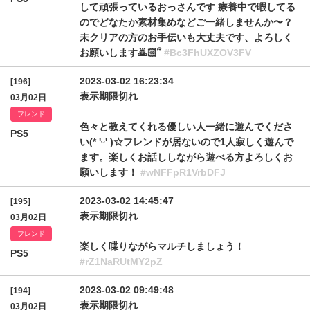
して頑張っているおっさんです 療養中で暇してる
のでどなたか素材集めなどご一緒しませんか〜？
未クリアの方のお手伝いも大丈夫です、よろしく
お願いします🙇🏻՞
#Bc3FhUXZOV3FV
2023-03-02 16:23:34
[196]
表示期限切れ
03月02日
フレンド
色々と教えてくれる優しい人一緒に遊んでくださ
PS5
い(* 'ᵕ' )☆フレンドが居ないので1人寂しく遊んで
ます。楽しくお話ししながら遊べる方よろしくお
願いします！
#wNFFpR1VrbDFJ
2023-03-02 14:45:47
[195]
表示期限切れ
03月02日
フレンド
楽しく喋りながらマルチしましょう！
PS5
#rZ1NaRUtMY2pZ
2023-03-02 09:49:48
[194]
表示期限切れ
03月02日