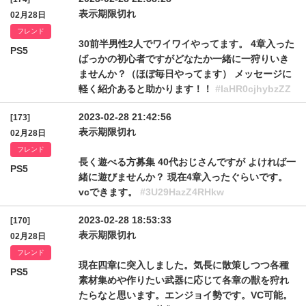
表示期限切れ
02月28日
フレンド
30前半男性2人でワイワイやってます。 4章入った
PS5
ばっかの初心者ですがどなたか一緒に一狩りいき
ませんか？（ほぼ毎日やってます） メッセージに
軽く紹介あると助かります！！
#IaHR0cjhybzZZ
2023-02-28 21:42:56
[173]
表示期限切れ
02月28日
フレンド
長く遊べる方募集 40代おじさんですが よければ一
PS5
緒に遊びませんか？ 現在4章入ったぐらいです。
vcできます。
#3U29HazZ4RHkw
2023-02-28 18:53:33
[170]
表示期限切れ
02月28日
フレンド
現在四章に突入しました。気長に散策しつつ各種
PS5
素材集めや作りたい武器に応じて各章の獣を狩れ
たらなと思います。エンジョイ勢です。VC可能。