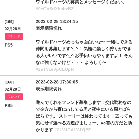
ワイルドハーツの募集とメッセージください。
#0eGVSdXhsbzBZ
2023-02-28 18:24:15
[169]
表示期限切れ
02月28日
フレンド
ワイルドハーツめっちゃ面白いな〜 一緒にできる
PS5
仲間を募集します^_^！ 気軽に楽しく狩りができ
る人がいいです^_^ お手伝いもやりますよ！ そん
なに強くないけど・・・ よろしく〜
#2eTVzeVpCLUpR
2023-02-28 17:36:05
[168]
表示期限切れ
02月28日
フレンド
遊んでくれるフレンド募集します！交代勤務なの
PS5
で夕方から夜にinしてる周と夜中にいる周とばら
ばらです。 ストーリーは終わってます！乙っても
気にせず遊べる方遊びましょー、vc有の方だと助
かります
#ZLVJGd1VJYjFZ