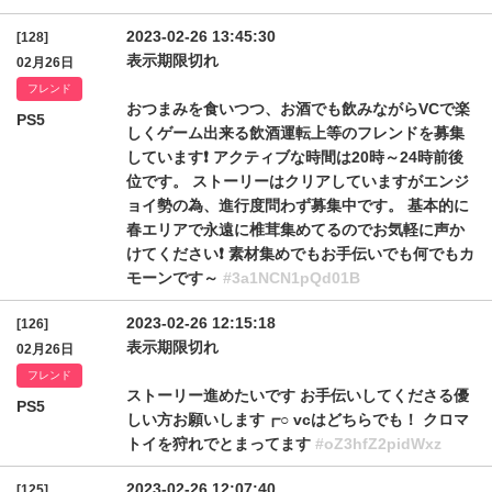
2023-02-26 13:45:30
[128]
表示期限切れ
02月26日
フレンド
おつまみを食いつつ、お酒でも飲みながらVCで楽
PS5
しくゲーム出来る飲酒運転上等のフレンドを募集
しています❗ アクティブな時間は20時～24時前後
位です。 ストーリーはクリアしていますがエンジ
ョイ勢の為、進行度問わず募集中です。 基本的に
春エリアで永遠に椎茸集めてるのでお気軽に声か
けてください❗ 素材集めでもお手伝いでも何でもカ
モーンです～
#3a1NCN1pQd01B
2023-02-26 12:15:18
[126]
表示期限切れ
02月26日
フレンド
ストーリー進めたいです お手伝いしてくださる優
PS5
しい方お願いします┏○ vcはどちらでも！ クロマ
トイを狩れでとまってます
#oZ3hfZ2pidWxz
2023-02-26 12:07:40
[125]