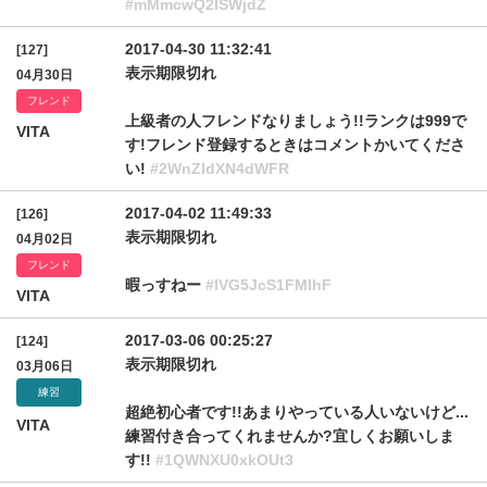
#mMmcwQ2lSWjdZ
2017-04-30 11:32:41
[127]
表示期限切れ
04月30日
フレンド
上級者の人フレンドなりましょう!!ランクは999で
VITA
す!フレンド登録するときはコメントかいてくださ
い!
#2WnZIdXN4dWFR
2017-04-02 11:49:33
[126]
表示期限切れ
04月02日
フレンド
暇っすねー
#lVG5JcS1FMlhF
VITA
2017-03-06 00:25:27
[124]
表示期限切れ
03月06日
練習
超絶初心者です!!あまりやっている人いないけど...
VITA
練習付き合ってくれませんか?宜しくお願いしま
す!!
#1QWNXU0xkOUt3