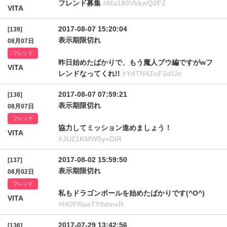
フレンド募集
#Ma180VkkwQ2FZ
VITA
2017-08-07 15:20:04
[139]
表示期限切れ
08月07日
フレンド
昨日始めたばかりで、もう魔人ブウ編ですがwフ
VITA
レンドなってくれ!!
#YdTN4ZnF2dlJn
2017-08-07 07:59:21
[138]
表示期限切れ
08月07日
フレンド
協力してミッション進めましょう！
VITA
#JU21KMW5yeDlR
2017-08-02 15:59:50
[137]
表示期限切れ
08月02日
フレンド
私もドラゴンボールを始めたばかりです(^O^)
VITA
#HOFRaeTY0dmxR
2017-07-29 13:42:56
[136]