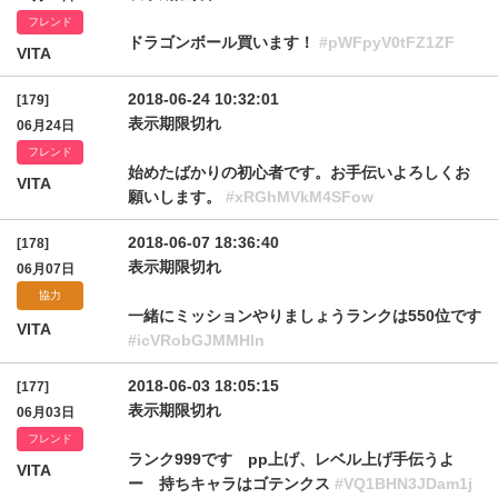
フレンド
ドラゴンボール買います！
#pWFpyV0tFZ1ZF
VITA
2018-06-24 10:32:01
[179]
表示期限切れ
06月24日
フレンド
始めたばかりの初心者です。お手伝いよろしくお
VITA
願いします。
#xRGhMVkM4SFow
2018-06-07 18:36:40
[178]
表示期限切れ
06月07日
協力
一緒にミッションやりましょうランクは550位です
VITA
#icVRobGJMMHln
2018-06-03 18:05:15
[177]
表示期限切れ
06月03日
フレンド
ランク999です pp上げ、レベル上げ手伝うよ
VITA
ー 持ちキャラはゴテンクス
#VQ1BHN3JDam1j