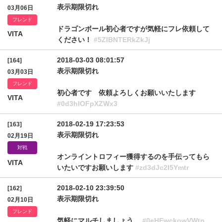
表示期限切れ
03月06日
フレンド
ドラゴンボール初心者ですが気軽にフレ依頼して
VITA
ください！
#5ZlBNTERkZkJj
2018-03-03 08:01:57
[164]
表示期限切れ
03月03日
フレンド
初心者です 依頼よろしくお願いいたします
VITA
#0d3hlOFpXZWx3
2018-02-19 17:23:53
[163]
表示期限切れ
02月19日
対戦
オンライントロフィー獲得するのを手伝ってもら
VITA
いたいですお願いします
#zd3dJc2I5Ymtr
2018-02-10 23:39:50
[162]
表示期限切れ
02月10日
フレンド
気軽にマルチしましょう。
#0eHEwckowVWtn