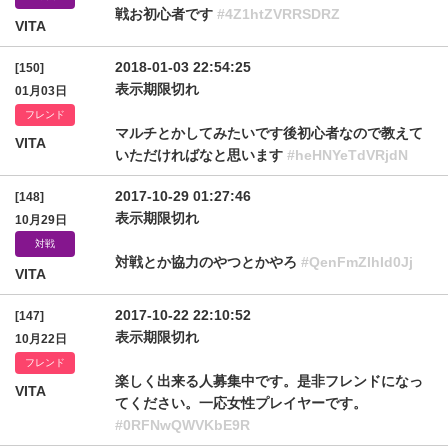
戦お初心者です
#4Z1htZVRRSDRZ
VITA
2018-01-03 22:54:25
[150]
表示期限切れ
01月03日
フレンド
マルチとかしてみたいです後初心者なので教えて
VITA
いただければなと思います
#heHNYeTdVRjdN
2017-10-29 01:27:46
[148]
表示期限切れ
10月29日
対戦
対戦とか協力のやつとかやろ
#QenFmZlhId0Jj
VITA
2017-10-22 22:10:52
[147]
表示期限切れ
10月22日
フレンド
楽しく出来る人募集中です。是非フレンドになっ
VITA
てください。一応女性プレイヤーです。
#0RFNwQWVKbE9R