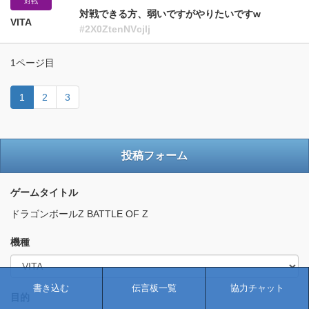
対戦
対戦できる方、弱いですがやりたいですw
VITA
#2X0ZtenNVcjlj
1ページ目
1
2
3
投稿フォーム
ゲームタイトル
ドラゴンボールZ BATTLE OF Z
機種
書き込む
伝言板一覧
協力チャット
目的