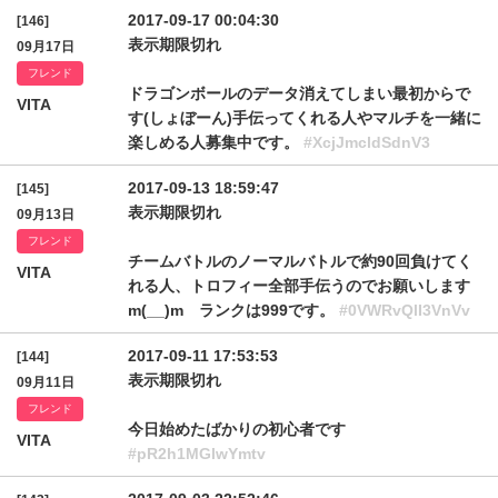
2017-09-17 00:04:30
[146]
表示期限切れ
09月17日
フレンド
ドラゴンボールのデータ消えてしまい最初からで
VITA
す(しょぼーん)手伝ってくれる人やマルチを一緒に
楽しめる人募集中です。
#XcjJmcldSdnV3
2017-09-13 18:59:47
[145]
表示期限切れ
09月13日
フレンド
チームバトルのノーマルバトルで約90回負けてく
VITA
れる人、トロフィー全部手伝うのでお願いします
m(__)m ランクは999です。
#0VWRvQlI3VnVv
2017-09-11 17:53:53
[144]
表示期限切れ
09月11日
フレンド
今日始めたばかりの初心者です
VITA
#pR2h1MGlwYmtv