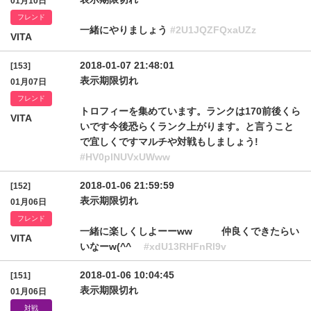
01月10日
フレンド
一緒にやりましょう
#2U1JQZFQxaUZz
VITA
2018-01-07 21:48:01
[153]
表示期限切れ
01月07日
フレンド
トロフィーを集めています。ランクは170前後くら
VITA
いです今後恐らくランク上がります。と言うこと
で宜しくですマルチや対戦もしましょう!
#HV0plNUVxUWww
2018-01-06 21:59:59
[152]
表示期限切れ
01月06日
フレンド
一緒に楽しくしよーーww 仲良くできたらい
VITA
いなーw(^^ゞ
#xdU13RHFnRl9v
2018-01-06 10:04:45
[151]
表示期限切れ
01月06日
対戦