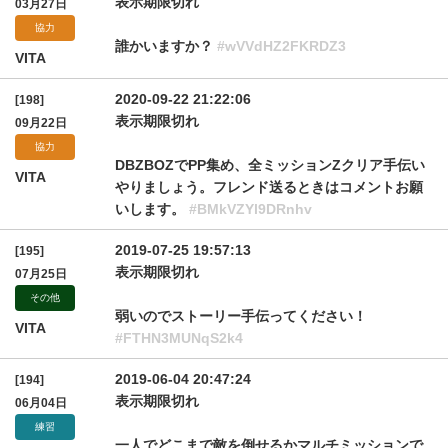
表示期限切れ
03月27日
協力
誰かいますか？
#wVVdHZ2FKRDZ3
VITA
2020-09-22 21:22:06
[198]
表示期限切れ
09月22日
協力
DBZBOZでPP集め、全ミッションZクリア手伝い
VITA
やりましょう。フレンド送るときはコメントお願
いします。
#BMkVZYl9DRnhv
2019-07-25 19:57:13
[195]
表示期限切れ
07月25日
その他
弱いのでストーリー手伝ってください！
VITA
#FTHN3MUNqS2k4
2019-06-04 20:47:24
[194]
表示期限切れ
06月04日
練習
一人でどこまで敵を倒せるかマルチミッションで