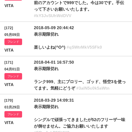
前のアカウントで999でした。今は30です。手伝
VITA
って下さいお願いいたします。
#kY3JvSUhWdDVV
2018-05-09 20:44:42
[172]
表示期限切れ
05月09日
フレンド
楽しいよね(^O^)
#qSWtrMkV5SFk0
VITA
2018-04-01 16:57:50
[171]
表示期限切れ
04月01日
フレンド
ランク999、主にブロリー、ゴッド、悟空3を使っ
VITA
てます。気軽にどうぞ
#3alN5c0k5aWtn
2018-03-29 14:09:31
[170]
表示期限切れ
03月29日
フレンド
シングルで頑張ってきましたが52のフリーザ一味
VITA
が倒せません。ご協力お願いいたします