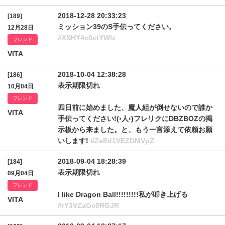
2018-12-28 20:33:23
[189]
ミッション39のS手伝ってください。
12月28日
#XSHY4c0ctYWlz
フレンド
VITA
2018-10-04 12:38:28
[186]
表示期限切れ
10月04日
フレンド
四日前に始めました、魔人組が倒せないので誰か
VITA
手伝ってください!(›人‹)フレリクにDBZBOZの掲
示板から来ました。と、もう一言添えて依頼お願
いします!
#ZeEd1VEZDMVpZ
2018-09-04 18:28:39
[184]
表示期限切れ
09月04日
フレンド
I like Dragon Ball!!!!!!!!!私が叩き上げる
VITA
#rY3VZaGc0RGJR