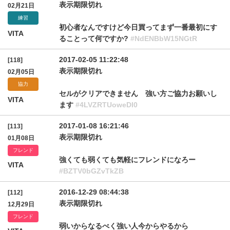
表示期限切れ
02月21日
練習
初心者なんですけど今日買ってまず一番最初にす
VITA
ることって何ですか?
#NdENBbW15NGtR
2017-02-05 11:22:48
[118]
表示期限切れ
02月05日
協力
セルがクリアできません 強い方ご協力お願いし
VITA
ます
#4LVZRTUoweDI0
2017-01-08 16:21:46
[113]
表示期限切れ
01月08日
フレンド
強くても弱くても気軽にフレンドになろー
VITA
#BZTV0bGZvTkZB
2016-12-29 08:44:38
[112]
表示期限切れ
12月29日
フレンド
弱いからなるべく強い人今からやるから