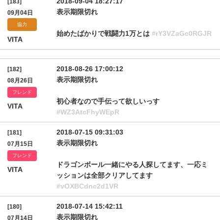
2018-09-04 18:27:17
[183]
表示期限切れ
09月04日
協力
始めたばかりで戦闘力1万とは
#rY3VZaGc0RGJR
VITA
2018-08-26 17:00:12
[182]
表示期限切れ
08月26日
フレンド
初心者なので手伝って欲しいっす
VITA
#WZ3AtcFhyWEpR
2018-07-15 09:31:03
[181]
表示期限切れ
07月15日
フレンド
ドラゴンボール一緒にやる人探してます、一応ミ
VITA
ッションは全部クリアしてます
#vOXBCdnc2d1VR
2018-07-14 15:42:11
[180]
表示期限切れ
07月14日