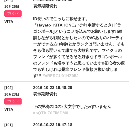
[103]
表示期限切れ
10月26日
フレンド
ID長いのでこっちに載せます。
VITA
「Hayato_KITAHONE」です!申請するとき[ドラ
ゴンボール]というコメを込みでお願いします!!雑
談しながら戦闘とかしたいのでVCありのパーティ
ーができる方!!年齢とかランクは問いません。そも
そも僕も弱いんで誰でも大歓迎です。マイクラの
フレンドが多くてそろそろ好きなドラゴンボール
のフレンドも増やそうと思っています!!初心者の僕
でも宜しければ是非フレンド依頼お願い致しま
す!!!
#xRFRGU01HZ05J
2016-10-23 19:48:29
[102]
表示期限切れ
10月23日
フレンド
下の投稿のIDのk大文字でしたwすいません
VITA
#pQThiZ0FlMDM0
2016-10-23 19:47:18
[101]