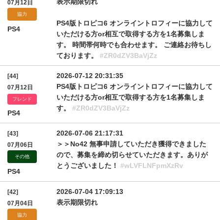
表示期限切れ
07月12日
協力
PS4版トロピコ6 オンライントロフィーに協力して
PS4
いただける方or相互で取得する方を1名募集しま
す。 時間帯何時でも合わせます。 ご連絡お待ちし
ております。
#ZR0dZV3BaVjZz
2026-07-12 20:31:35
[44]
PS4版トロピコ6 オンライントロフィーに協力して
07月12日
いただける方or相互で取得する方を1名募集しま
フレンド
す。
#ZR0dZV3BaVjZz
PS4
2026-07-06 21:17:31
[43]
＞＞No42 無事申請していただき獲得できました
07月06日
ので、募集を締め切らせていただきます。ありが
その他
とうございました！
#wLVFLNFpmXzRv
PS4
2026-07-04 17:09:13
[42]
表示期限切れ
07月04日
協力