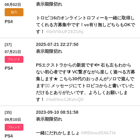
表示期限切れ
08月02日
協力
トロピコ6のオンライントロフィーを一緒に取得し
PS4
てくれる方募集中です！vc有り無しどちらもOKで
す！
#0dVVkUFZEZUhj
2025-07-21 22:27:50
[37]
表示期限切れ
07月21日
フレンド
PSエクストラからの新規です🐟 右も左もわから
PS4
ない初心者です🔰 VC繋ぎながら楽しく遊べる方募
集します★ こちら30代のおっさんがソロで遊んで
ます🙇‍♂️ メッセージにてトロピコからと書いていた
だけるとありがたいです、よろしくお願いしま
す！
#4a0Voc1JKdnQ0
2023-09-10 08:51:58
[35]
表示期限切れ
09月10日
フレンド
一緒にだれかしましょ
#IRDlmc05XbTI4
PS4