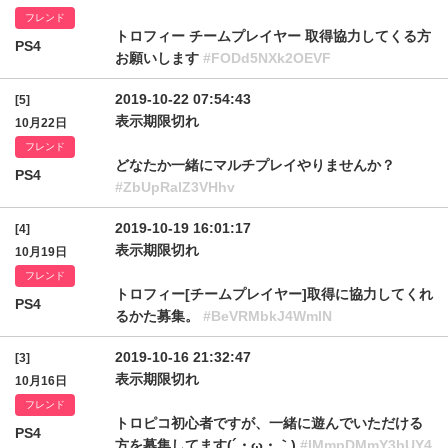
フレンド
トロフィー チームプレイヤー 取得協力してくる方
PS4
お願いします
#FODd5NXk2OEVF
2019-10-22 07:54:43
[5]
表示期限切れ
10月22日
フレンド
どなたか一緒にマルチプレイやりませんか？
PS4
#ZbUpRalZ3VHhv
2019-10-19 16:01:17
[4]
表示期限切れ
10月19日
フレンド
トロフィー[チームプレイヤー]取得に協力してくれ
PS4
るかた募集。
#BeVRMbkJ4WmlN
2019-10-16 21:32:47
[3]
表示期限切れ
10月16日
フレンド
トロピコ初心者ですが、一緒に遊んでいただける
PS4
方を募集してます(´・ω・｀)
#IMmpDMmY3bUY4