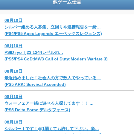
他ゲーム伝言
08月10日
シルバー組める人募集。立回りや連携報告を一緒…
(PS4/PS5 Apex Legends エーペックスレジェンズ)
08月10日
PSID ryo_lj23 1244レベルの…
(PS5/PS4 CoD:MW3 Call of Duty:Modern Warfare 3)
08月10日
最近始めました！社会人の方で数人でやっている…
(PS5 ARK: Survival Ascended)
08月10日
ウォーフェア一緒に遊べる人探してます！！ …
(PS5 Delta Force デルタフォース)
08月10日
シルバーⅠです！@1弱くても許して下さい。楽…