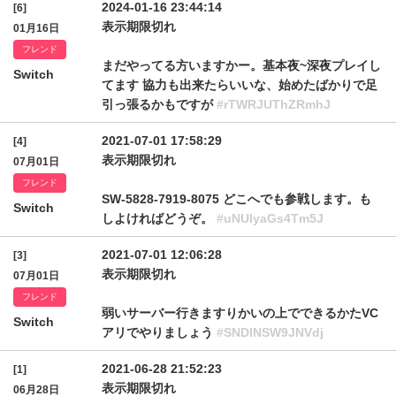
2024-01-16 23:44:14
[6]
表示期限切れ
01月16日
フレンド
まだやってる方いますかー。基本夜~深夜プレイし
Switch
てます 協力も出来たらいいな、始めたばかりで足
引っ張るかもですが
#rTWRJUThZRmhJ
2021-07-01 17:58:29
[4]
表示期限切れ
07月01日
フレンド
SW-5828-7919-8075 どこへでも参戦します。も
Switch
しよければどうぞ。
#uNUlyaGs4Tm5J
2021-07-01 12:06:28
[3]
表示期限切れ
07月01日
フレンド
弱いサーバー行きますりかいの上でできるかたVC
Switch
アリでやりましょう
#SNDlNSW9JNVdj
2021-06-28 21:52:23
[1]
表示期限切れ
06月28日