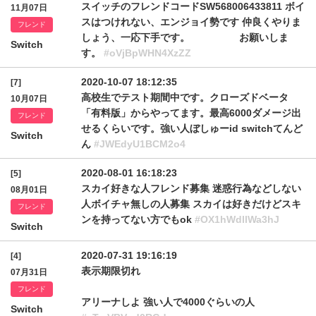
スイッチのフレンドコードSW568006433811 ボイ
11月07日
スはつけれない、エンジョイ勢です 仲良くやりま
フレンド
しょう、一応下手です。 お願いしま
Switch
す。
#oVjBpWHN4XzZZ
2020-10-07 18:12:35
[7]
高校生でテスト期間中です。クローズドベータ
10月07日
「有料版」からやってます。最高6000ダメージ出
フレンド
せるくらいです。強い人ぼしゅーid switchてんど
Switch
ん
#JWEdyU1BCM2o4
2020-08-01 16:18:23
[5]
スカイ好きな人フレンド募集 迷惑行為などしない
08月01日
人ボイチャ無しの人募集 スカイは好きだけどスキ
フレンド
ンを持ってない方でもok
#OX1hWdllWa3hJ
Switch
2020-07-31 19:16:19
[4]
表示期限切れ
07月31日
フレンド
アリーナしよ 強い人で4000ぐらいの人
Switch