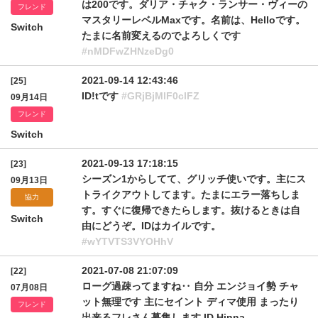
は200です。ダリア・チャク・ランサー・ヴィーの
フレンド
マスタリーレベルMaxです。名前は、Helloです。
Switch
たまに名前変えるのでよろしくです
#nMDFwZHNzeDg0
2021-09-14 12:43:46
[25]
ID!tです
#GRjBjMlF0clFZ
09月14日
フレンド
Switch
2021-09-13 17:18:15
[23]
シーズン1からしてて、グリッチ使いです。主にス
09月13日
トライクアウトしてます。たまにエラー落ちしま
協力
す。すぐに復帰できたらします。抜けるときは自
Switch
由にどうぞ。IDはカイルです。
#wYTVTS3VYOHhV
2021-07-08 21:07:09
[22]
ローグ過疎ってますね‥ 自分 エンジョイ勢 チャ
07月08日
ット無理です 主にセイント ディマ使用 まったり
フレンド
出来るフレさん募集します ID Hinna