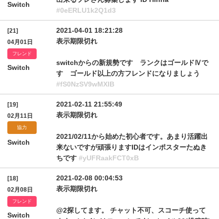
Switch
#0eERLU1k2Q1d3
2021-04-01 18:21:28
[21]
表示期限切れ
04月01日
フレンド
switchからの新規勢です ランクはゴールドⅣで
Switch
す ゴールド以上の方フレンドになりましょう
#fS0NzSV9wMXlB
2021-02-11 21:55:49
[19]
表示期限切れ
02月11日
協力
2021/02/11から始めた初心者です。あまり活躍出
Switch
来ないですが頑張りますIDはインポスターたぬき
ちです
#yUFRaakFCT0xB
2021-02-08 00:04:53
[18]
表示期限切れ
02月08日
フレンド
@2探してます。 チャット不可、スコーチ使って
Switch