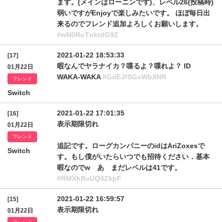
ます。(メインはローニンです)、レベル26(投稿時)
弱いですがEnjoyで楽しみたいです。 ほぼ毎日出
来るのでフレンド追加よろしくお願いします。
#wN0RoTnktdG9Z
2021-01-22 18:53:33
[17]
暇なんでヤラナイカ？喋るよ？喋れよ？ ID
01月22日
WAKA-WAKA
#GdEJfSGxWbXNR
フレンド
Switch
2021-01-22 17:01:35
[16]
表示期限切れ
01月22日
フレンド
追記です。ローグカンパニーのidはAriZoxesで
Switch
す。もし僕がいたらいつでも招待ください．基本
暇なのでw あ まだレベルは41です。
#RMXhBcUQ4ZkpF
2021-01-22 16:59:57
[15]
表示期限切れ
01月22日