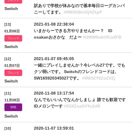
フレンド
訳ありで学校が休みなので基本毎日ローグカンパ
Switch
ニーしてます。
#RMXhBcUQ4ZkpF
2021-01-08 22:38:04
[13]
いまからーできる方やりませんかー？ ID
01月08日
osakanおさかな だよー
#UWW0wbVlCaXFB
フレンド
Switch
2021-01-07 09:45:05
[12]
一緒にプレイしませんか？今レベル27です。でも
01月07日
クソ弱いです。 Switchのフレンドコードは、
フレンド
SW165920345027です。
#iRk52Y0ZoZVZj
Switch
2020-11-08 13:17:54
[11]
なんでもいいんでなんかしましょ 誰でも歓迎です
11月08日
IDメロンでーす
#5SXZsaGVYc2dR
対戦
Switch
2020-11-07 13:59:01
[10]