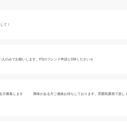
請して！
い人のみでお願いします。PSのフレンド申請とDMください☺️
くれる方募集します 興味がある方ご連絡お待ちしております。雰囲気重視で楽し