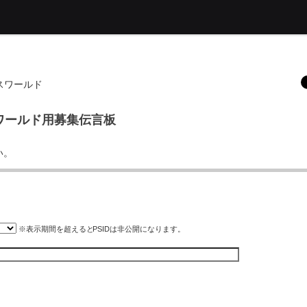
スワールド
スワールド用募集伝言板
い。
※表示期間を超えると
PSID
は非公開になります。