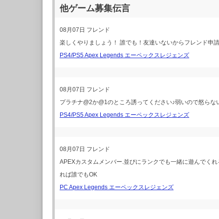
他ゲーム募集伝言
08月07日
フレンド
楽しくやりましょう！ 誰でも！友達いないからフレンド申
PS4/PS5 Apex Legends エーペックスレジェンズ
08月07日
フレンド
プラチナ@2か@1のところ誘ってください♪弱いので怒らな
PS4/PS5 Apex Legends エーペックスレジェンズ
08月07日
フレンド
APEXカスタムメンバー.並びにランクでも一緒に遊んで
れば誰でもOK
PC Apex Legends エーペックスレジェンズ