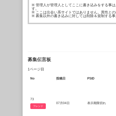
※ 管理人が管理人としてここに書き込みをする事
す。
※ ここは出会い系サイトではありません。異性と
※ 募集以外の書き込みに対しては削除＆規制する
募集伝言板
1ページ目
No
投稿日
PSID
73
07月04日
表示期限切れ
フレンド