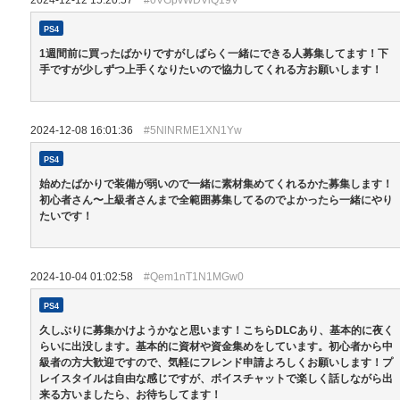
2024-12-12 15:20:57
#0VGpvWDViQ19V
PS4
1週間前に買ったばかりですがしばらく一緒にできる人募集してます！下
手ですが少しずつ上手くなりたいので協力してくれる方お願いします！
2024-12-08 16:01:36
#5NlNRME1XN1Yw
PS4
始めたばかりで装備が弱いので一緒に素材集めてくれるかた募集します！
初心者さん〜上級者さんまで全範囲募集してるのでよかったら一緒にやり
たいです！
2024-10-04 01:02:58
#Qem1nT1N1MGw0
PS4
久しぶりに募集かけようかなと思います！こちらDLCあり、基本的に夜く
らいに出没します。基本的に資材や資金集めをしています。初心者から中
級者の方大歓迎ですので、気軽にフレンド申請よろしくお願いします！プ
レイスタイルは自由な感じですが、ボイスチャットで楽しく話しながら出
来る方いましたら、お待ちしてます！