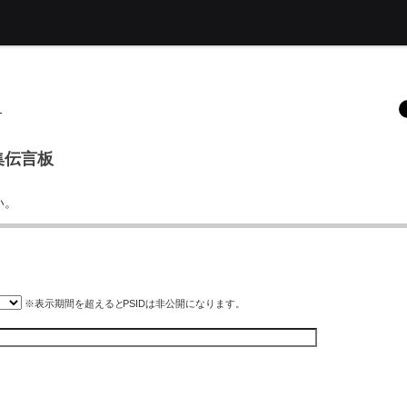
-
募集伝言板
い。
※表示期間を超えると
PSID
は非公開になります。