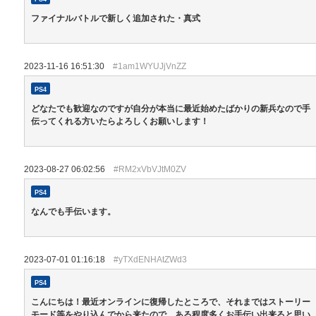
ファイナルバトルで新しく追加された・真式
2023-11-16 16:51:30
#1am1WYUJjVnZZ
PS4
どなたでも歓迎なのですが自分が本当に最近始めたばかりの新兵なので手
伝ってくれる方いたらよろしくお願いします！
2023-08-27 06:02:56
#RM2xVbVJtM0ZV
PS4
なんでも手伝います。
2023-07-01 01:16:18
#yTXdENHAtZWd3
PS4
こんにちは！最近オンラインに復帰したところで、それまではストーリー
モード等をやり込んでから来たので、ある程度多くお手伝い出来ると思い