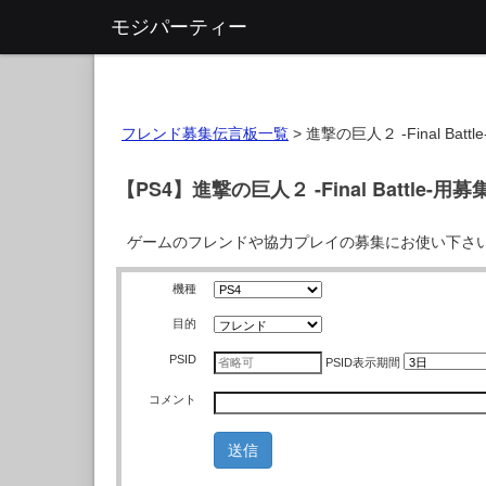
モジパーティー
フレンド募集伝言板一覧
>
進撃の巨人２ -Final Battle
【PS4】進撃の巨人２ -Final Battle-用
ゲームのフレンドや協力プレイの募集にお使い下さ
機種
目的
PSID
PSID
表示期間
コメント