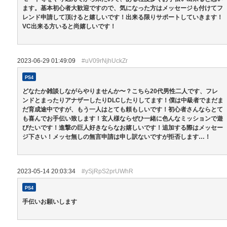
ます。基本初心者大歓迎ですので、気になった方はメッセージも付けてフ
レンド申請して頂けると嬉しいです！出来る限りサポートしていきます！
VC出来る方いると尚嬉しいです！
2023-06-29 01:49:09
#uV09rNjhUckZr
PS4
どなたか雑談しながらやりませんか〜？こちら20代男性二人です、フレ
ンドとまったりアナザーしたりDLCしたりしてます！僕は中級者でまだま
だ育成途中ですが、もう一人はとても頼もしいです！初心者さんならとて
も喜んでお手伝い致します！玄人様ならぜひ一緒に色んなミッションで遊
びたいです！進撃の巨人好きならなお嬉しいです！追加する際はメッセー
ジ下さい！メッセ無しの無言申請は申し訳ないですが拒否します…！
2023-05-14 20:03:34
#ySjRpS2prUWhR
PS4
手伝いお願いします