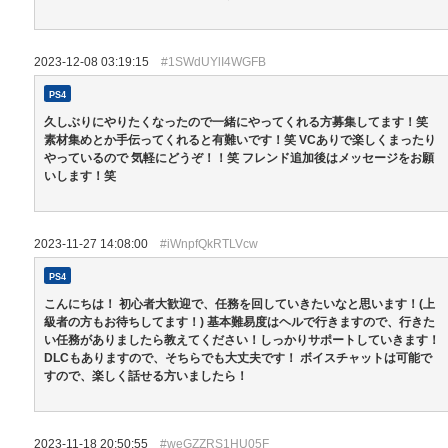
2023-12-08 03:19:15
#1SWdUYlI4WGFB
PS4
久しぶりにやりたくなったので一緒にやってくれる方募集してます！笑
素材集めとか手伝ってくれると有難いです！笑 VCありで楽しくまったり
やっているので 気軽にどうぞ！！笑 フレンド追加後はメッセージをお願
いします！笑
2023-11-27 14:08:00
#iWnpfQkRTLVcw
PS4
こんにちは！ 初心者大歓迎で、任務を回していきたいなと思います！(上
級者の方もお待ちしてます！) 基本難易度はヘルで行きますので、行きた
い任務がありましたら教えてください！しっかりサポートしていきます！
DLCもありますので、そちらでも大丈夫です！ ボイスチャットは可能で
すので、楽しく話せる方いましたら！
2023-11-18 20:50:55
#weGZZRS1HU05F