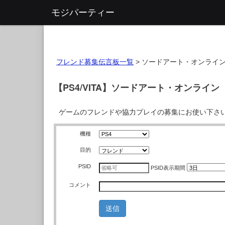
モジパーティー
フレンド募集伝言板一覧
>
ソードアート・オンライ
【PS4/VITA】ソードアート・オンラ
ゲームのフレンドや協力プレイの募集にお使い下さ
機種
目的
PSID
PSID
表示期間
コメント