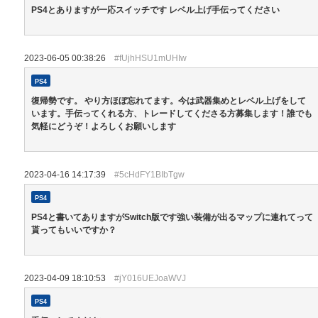
PS4とありますが一応スイッチです レベル上げ手伝ってください
2023-06-05 00:38:26
#fUjhHSU1mUHIw
PS4
復帰勢です。 やり方ほぼ忘れてます。今は武器集めとレベル上げをして
います。手伝ってくれる方、トレードしてくださる方募集します！誰でも
気軽にどうぞ！よろしくお願いします
2023-04-16 14:17:39
#5cHdFY1BIbTgw
PS4
PS4と書いてありますがSwitch版です強い装備が出るマップに連れてって
貰ってもいいですか？
2023-04-09 18:10:53
#jY016UEJoaWVJ
PS4