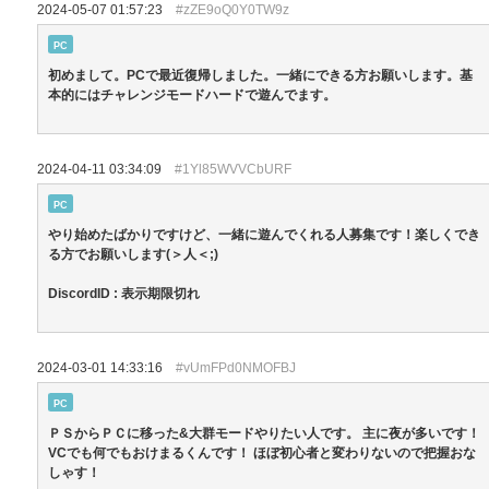
2024-05-07 01:57:23
#zZE9oQ0Y0TW9z
PC
初めまして。PCで最近復帰しました。一緒にできる方お願いします。基
本的にはチャレンジモードハードで遊んでます。
2024-04-11 03:34:09
#1Yl85WVVCbURF
PC
やり始めたばかりですけど、一緒に遊んでくれる人募集です！楽しくでき
る方でお願いします(＞人＜;)
DiscordID : 表示期限切れ
2024-03-01 14:33:16
#vUmFPd0NMOFBJ
PC
ＰＳからＰＣに移った&大群モードやりたい人です。 主に夜が多いです！
VCでも何でもおけまるくんです！ ほぼ初心者と変わりないので把握おな
しゃす！