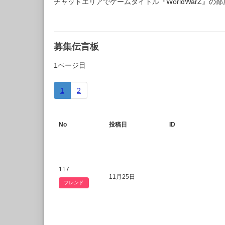
チャットエリアでゲームタイトル『WorldWarZ』
募集伝言板
1ページ目
1
2
No
投稿日
ID
117
11月25日
フレンド