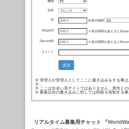
機種
目的
ID
ID
表示期間
SkypeID
※表示期間を超えるとSkyp
DiscordID
※表示期間を超えるとDisco
コメント
※ 管理人が管理人としてここに書き込みをする事
す。
※ ここは出会い系サイトではありません。異性と
※ 募集以外の書き込みに対しては削除＆規制する
リアルタイム募集用チャット
『WorldW