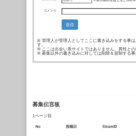
※表示期間を超えるとDisco
コメント
※ 管理人が管理人としてここに書き込みをする事
す。
※ ここは出会い系サイトではありません。異性と
※ 募集以外の書き込みに対しては削除＆規制する
募集伝言板
1ページ目
No
投稿日
SteamID