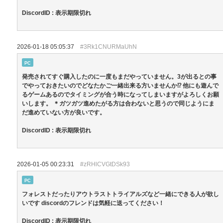
DiscordID : 表示期限切れ
2026-01-18 05:05:37
#3Rk1CNURMaUhN
PC
発売されてすぐ購入したのに一度もまだやっていません。3が出るとの事
でやっておきたいのでどなたかご一緒出来る方いませんか⁉︎ 他にも遊んで
るゲームあるのでタイミングが合う時になってしまいますがよろしくお願
いします。 ＊ガツガツ進めたがる方は合わないと思うので同じようにま
だ進めていない方が良いです。
DiscordID : 表示期限切れ
2026-01-05 00:23:31
#zRHlCVGtDSk93
PC
フォレストだったりアウトラストトライアルズなど一緒にできる人が欲し
いです discordのフレンドは気軽に送ってください！
DiscordID : 表示期限切れ