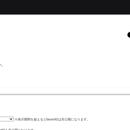
い。
※表示期間を超えると
SteamID
は非公開になります。